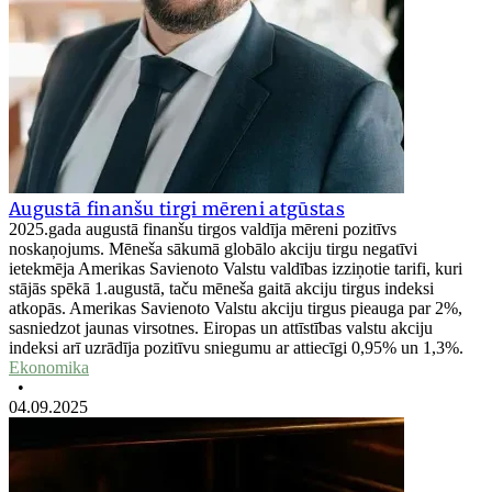
Augustā finanšu tirgi mēreni atgūstas
2025.gada augustā finanšu tirgos valdīja mēreni pozitīvs
noskaņojums. Mēneša sākumā globālo akciju tirgu negatīvi
ietekmēja Amerikas Savienoto Valstu valdības izziņotie tarifi, kuri
stājās spēkā 1.augustā, taču mēneša gaitā akciju tirgus indeksi
atkopās. Amerikas Savienoto Valstu akciju tirgus pieauga par 2%,
sasniedzot jaunas virsotnes. Eiropas un attīstības valstu akciju
indeksi arī uzrādīja pozitīvu sniegumu ar attiecīgi 0,95% un 1,3%.
Ekonomika
•
04.09.2025