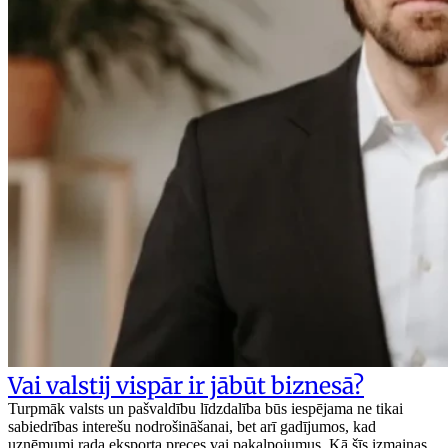
Vai valstij vispār ir jābūt biznesā?
Turpmāk valsts un pašvaldību līdzdalība būs iespējama ne tikai
sabiedrības interešu nodrošināšanai, bet arī gadījumos, kad
uzņēmumi rada eksporta preces vai pakalpojumus. Kā šīs izmaiņas