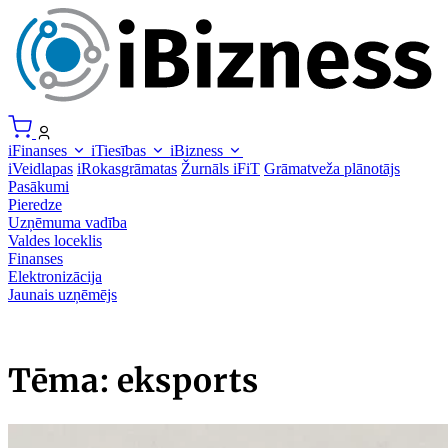
iFinanses
iTiesības
iBizness
iVeidlapas
iRokasgrāmatas
Žurnāls iFiT
Grāmatveža plānotājs
Pasākumi
Pieredze
Uzņēmuma vadība
Valdes loceklis
Finanses
Elektronizācija
Jaunais uzņēmējs
Tēma: eksports