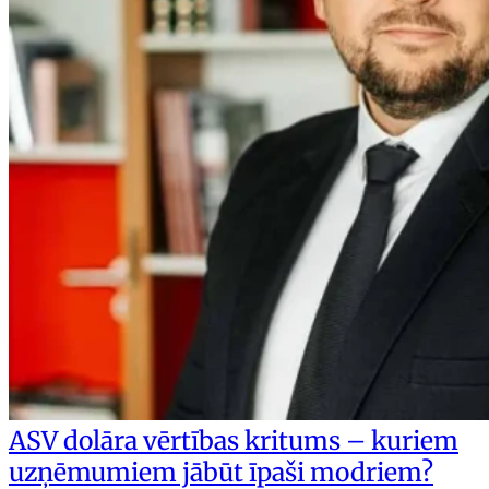
ASV dolāra vērtības kritums – kuriem
uzņēmumiem jābūt īpaši modriem?