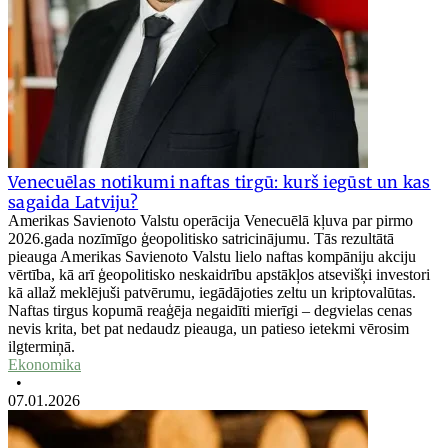
Venecuēlas notikumi naftas tirgū: kurš iegūst un kas
sagaida Latviju?
Amerikas Savienoto Valstu operācija Venecuēlā kļuva par pirmo
2026.gada nozīmīgo ģeopolitisko satricinājumu. Tās rezultātā
pieauga Amerikas Savienoto Valstu lielo naftas kompāniju akciju
vērtība, kā arī ģeopolitisko neskaidrību apstākļos atsevišķi investori
kā allaž meklējuši patvērumu, iegādājoties zeltu un kriptovalūtas.
Naftas tirgus kopumā reaģēja negaidīti mierīgi – degvielas cenas
nevis krita, bet pat nedaudz pieauga, un patieso ietekmi vērosim
ilgtermiņā.
Ekonomika
•
07.01.2026