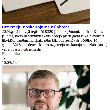
Uzņēmēju noskaņojums uzlabojas
2024.gadā Latvijā reģistrēti 9320 jauni uzņēmumi. Tas ir lielākais
jaunreģistrēto uzņēmumu skaits pēdējo piecu gadu laikā. Savukārt
likvidēto uzņēmumu skaits pērn bija otrs zemākais pēdējos 10
gados. Vai šo tendenci skaidro uzņēmēju noskaņojuma uzlabošanās,
vai arī pastāv citi iemesli?
Ekonomika
•
10.09.2025