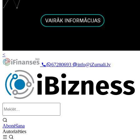
<
67280693
info@iZurnali.lv
Abonēšana
Autorizēties