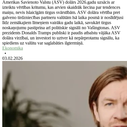
Amerikas Savienoto Valstu (ASV) dolārs 2026.gadu uzsācis ar
izteiktu vērtības kritumu, kas arvien skaidrāk liecina par tendences
maiņu, nevis īslaicīgām tirgus svārstībām. ASV dolāra vērtība pret
galveno tirdzniecības partneru valūtām īsā laika posmā ir noslīdējusi
līdz zemākajiem līmeņiem vairāku gadu laikā, savukārt tirgus
noskaņojumu pastiprina arī politiskie signāli no Vašingtonas. ASV
prezidents Donalds Tramps publiski ir paudis atbalstu vājāka ASV
dolāra virzībai, un investori to uztver kā nepārprotamu signālu, ka
spiediens uz valūtu var saglabāties ilgtermiņā.
Ekonomika
•
03.02.2026