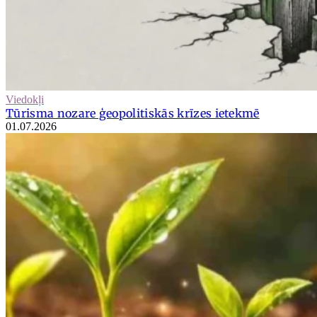
Viedokļi
Tūrisma nozare ģeopolitiskās krīzes ietekmē
01.07.2026