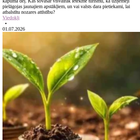
kāpuma dēļ. Kas šovasar visvairāk ietekmē tūrismu, kā uzņēmēji
pielāgojas jaunajiem apstākļiem, un vai valsts dara pietiekami, lai
atbalstītu nozares attīstību?
Viedokļi
•
01.07.2026