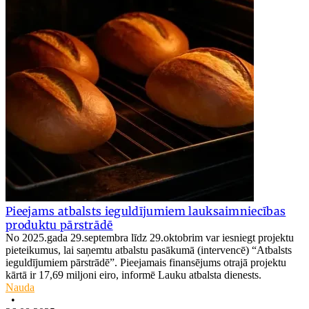
Pieejams atbalsts ieguldījumiem lauksaimniecības
produktu pārstrādē
No 2025.gada 29.septembra līdz 29.oktobrim var iesniegt projektu
pieteikumus, lai saņemtu atbalstu pasākumā (intervencē) “Atbalsts
ieguldījumiem pārstrādē”. Pieejamais finansējums otrajā projektu
kārtā ir 17,69 miljoni eiro, informē Lauku atbalsta dienests.
Nauda
•