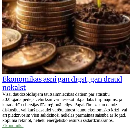
Ekonomikas asni gan dīgst, gan draud
nokalst
Visai daudzsološajiem tautsaimniecības datiem par attīstību
2025.gada pēdējā ceturksnī var nesekot tikpat labs turpinājums, ja
karadarbība Persijas līča reģionā ieilgs. Pagaidām izskan daudz
diskusiju, vai karš pasaulei varētu atnest jaunu ekonomisko krīzi, vai
arī piedzīvosim vien salīdzinoši nelielas pārmaiņas saistībā ar šogad,
kopumā rēķinot, nelielu enerģētisko resursu sadārdzināšanos.
Ekonomika