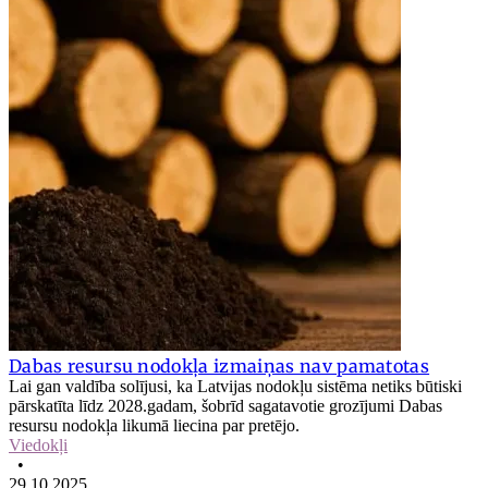
Dabas resursu nodokļa izmaiņas nav pamatotas
Lai gan valdība solījusi, ka Latvijas nodokļu sistēma netiks būtiski
pārskatīta līdz 2028.gadam, šobrīd sagatavotie grozījumi Dabas
resursu nodokļa likumā liecina par pretējo.
Viedokļi
•
29.10.2025