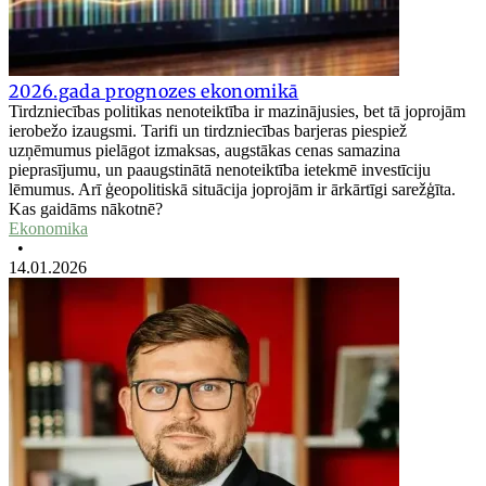
2026.gada prognozes ekonomikā
Tirdzniecības politikas nenoteiktība ir mazinājusies, bet tā joprojām
ierobežo izaugsmi. Tarifi un tirdzniecības barjeras piespiež
uzņēmumus pielāgot izmaksas, augstākas cenas samazina
pieprasījumu, un paaugstinātā nenoteiktība ietekmē investīciju
lēmumus. Arī ģeopolitiskā situācija joprojām ir ārkārtīgi sarežģīta.
Kas gaidāms nākotnē?
Ekonomika
•
14.01.2026