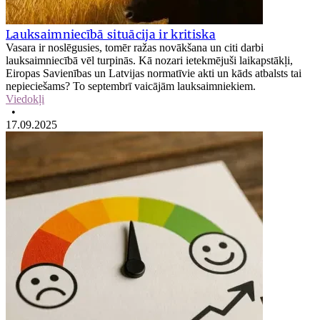
Lauksaimniecībā situācija ir kritiska
Vasara ir noslēgusies, tomēr ražas novākšana un citi darbi
lauksaimniecībā vēl turpinās. Kā nozari ietekmējuši laikapstākļi,
Eiropas Savienības un Latvijas normatīvie akti un kāds atbalsts tai
nepieciešams? To septembrī vaicājām lauksaimniekiem.
Viedokļi
•
17.09.2025