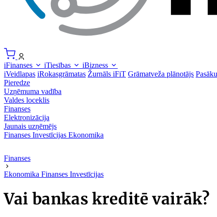
iFinanses
iTiesības
iBizness
iVeidlapas
iRokasgrāmatas
Žurnāls iFiT
Grāmatveža plānotājs
Pasāk
Pieredze
Uzņēmuma vadība
Valdes loceklis
Finanses
Elektronizācija
Jaunais uzņēmējs
Finanses
Investīcijas
Ekonomika
Finanses
Ekonomika
Finanses
Investīcijas
Vai bankas kreditē vairāk?