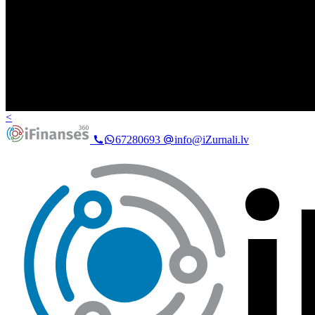
<
67280693
info@iZurnali.lv