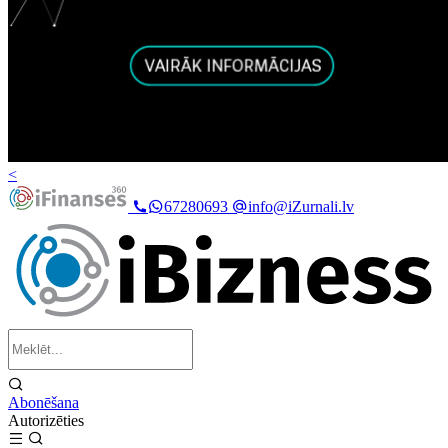
<
67280693
info@iZurnali.lv
Abonēšana
Autorizēties