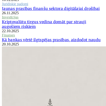
Juridiskie padomi
Jaunas prasības finanšu sektora digitālajai drošībai
26.11.2025
Investīcijas
Kriptovalūtu tirgus vedina domāt par strauji
augošiem riskiem
22.10.2025
Finanses
Kā bankas vērtē ilgtspējas prasības, aizdodot naudu
20.10.2025