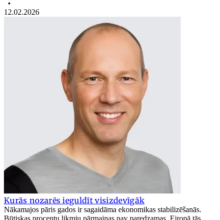
•
12.02.2026
Kurās nozarēs ieguldīt visizdevīgāk
Nākamajos pāris gados ir sagaidāma ekonomikas stabilizēšanās.
Būtiskas procentu likmju pārmaiņas nav paredzamas. Eiropā tās