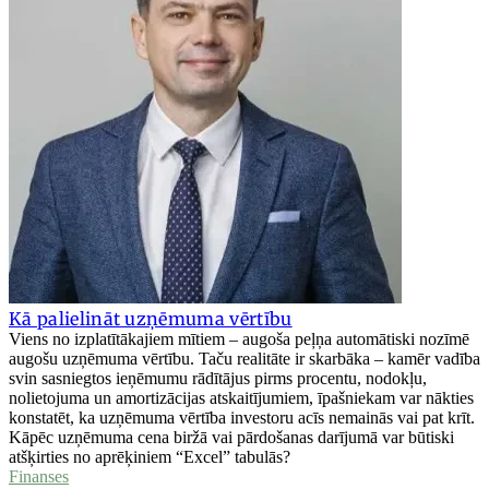
Kā palielināt uzņēmuma vērtību
Viens no izplatītākajiem mītiem – augoša peļņa automātiski nozīmē
augošu uzņēmuma vērtību. Taču realitāte ir skarbāka – kamēr vadība
svin sasniegtos ieņēmumu rādītājus pirms procentu, nodokļu,
nolietojuma un amortizācijas atskaitījumiem, īpašniekam var nākties
konstatēt, ka uzņēmuma vērtība investoru acīs nemainās vai pat krīt.
Kāpēc uzņēmuma cena biržā vai pārdošanas darījumā var būtiski
atšķirties no aprēķiniem “Excel” tabulās?
Finanses