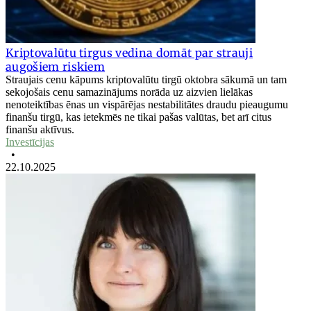
Kriptovalūtu tirgus vedina domāt par strauji
augošiem riskiem
Straujais cenu kāpums kriptovalūtu tirgū oktobra sākumā un tam
sekojošais cenu samazinājums norāda uz aizvien lielākas
nenoteiktības ēnas un vispārējas nestabilitātes draudu pieaugumu
finanšu tirgū, kas ietekmēs ne tikai pašas valūtas, bet arī citus
finanšu aktīvus.
Investīcijas
•
22.10.2025