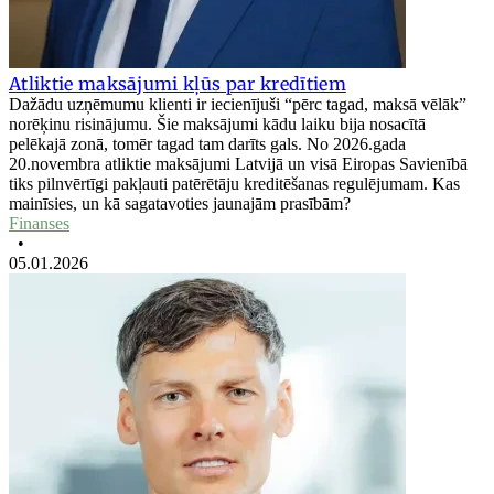
Atliktie maksājumi kļūs par kredītiem
Dažādu uzņēmumu klienti ir iecienījuši “pērc tagad, maksā vēlāk”
norēķinu risinājumu. Šie maksājumi kādu laiku bija nosacītā
pelēkajā zonā, tomēr tagad tam darīts gals. No 2026.gada
20.novembra atliktie maksājumi Latvijā un visā Eiropas Savienībā
tiks pilnvērtīgi pakļauti patērētāju kreditēšanas regulējumam. Kas
mainīsies, un kā sagatavoties jaunajām prasībām?
Finanses
•
05.01.2026