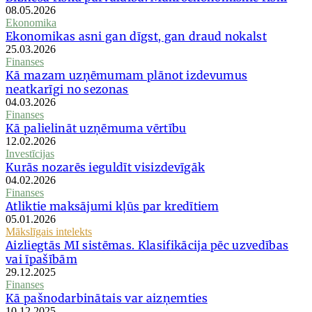
08.05.2026
Ekonomika
Ekonomikas asni gan dīgst, gan draud nokalst
25.03.2026
Finanses
Kā mazam uzņēmumam plānot izdevumus
neatkarīgi no sezonas
04.03.2026
Finanses
Kā palielināt uzņēmuma vērtību
12.02.2026
Investīcijas
Kurās nozarēs ieguldīt visizdevīgāk
04.02.2026
Finanses
Atliktie maksājumi kļūs par kredītiem
05.01.2026
Mākslīgais intelekts
Aizliegtās MI sistēmas. Klasifikācija pēc uzvedības
vai īpašībām
29.12.2025
Finanses
Kā pašnodarbinātais var aizņemties
10.12.2025