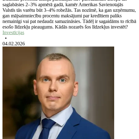
saglabāsies 2–3% apmērā gadā, kamēr Amerikas Savienotajās
Valstīs tās varētu būt 3–4% robežās. Tas nozīmē, ka gan uzņēmumu,
gan mājsaimniecību procentu maksājumi par kredītiem paliks
nemainīgi vai pat nedaudz samazināsies. Tādēļ ir sagaidāms to rīcībā
esošo līdzekļu pieaugums. Kādās nozarēs šos līdzekļus investēt?
Investīcijas
•
04.02.2026