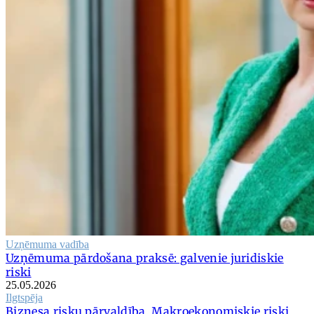
Uzņēmuma vadība
Uzņēmuma pārdošana praksē: galvenie juridiskie
riski
25.05.2026
Ilgtspēja
Biznesa risku pārvaldība. Makroekonomiskie riski