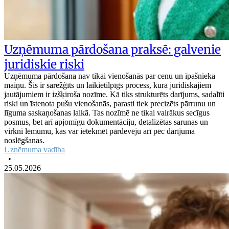
Uzņēmuma pārdošana praksē: galvenie
juridiskie riski
Uzņēmuma pārdošana nav tikai vienošanās par cenu un īpašnieka
maiņu. Šis ir sarežģīts un laikietilpīgs process, kurā juridiskajiem
jautājumiem ir izšķiroša nozīme. Kā tiks strukturēts darījums, sadalīti
riski un īstenota pušu vienošanās, parasti tiek precizēts pārrunu un
līguma saskaņošanas laikā. Tas nozīmē ne tikai vairākus secīgus
posmus, bet arī apjomīgu dokumentāciju, detalizētas sarunas un
virkni lēmumu, kas var ietekmēt pārdevēju arī pēc darījuma
noslēgšanas.
Uzņēmuma vadība
•
25.05.2026