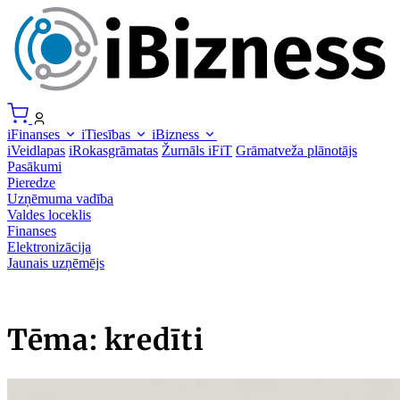
iFinanses
iTiesības
iBizness
iVeidlapas
iRokasgrāmatas
Žurnāls iFiT
Grāmatveža plānotājs
Pasākumi
Pieredze
Uzņēmuma vadība
Valdes loceklis
Finanses
Elektronizācija
Jaunais uzņēmējs
Tēma: kredīti