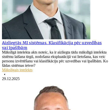
Aizliegtās MI sistēmas. Klasifikācija pēc uzvedības
vai īpašībām
Mākslīgā intelekta akts noteic, ka ir aizliegta tādu mākslīgā intelekta
sistēmu laišana tirgū, nodošana ekspluatācijā vai lietošana, kas veic
personu izvērtēšanu vai klasifikāciju pēc uzvedības vai īpašībām. Ko
šādas sistēmas ietver?
Mākslīgais intelekts
•
29.12.2025