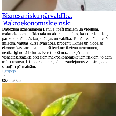
Biznesa risku pārvaldība.
Makroekonomiskie riski
Daudziem uzņēmumiem Latvijā, īpaši maziem un vidējiem,
makroekonomika šķiet tāla un abstrakta, liekas, ka tas ir kaut kas,
par ko domā lielās korporācijas un valdība. Tomēr realitāte ir citāda:
inflācija, valūtas kursa svārstības, procentu likmes un globālās
ekonomikas satricinājumi tieši ietekmē ikvienu uzņēmumu,
neatkarīgi no tā lieluma. Nereti tieši mazie uzņēmumi ir
visneaizsargātākie pret šiem makroekonomiskajiem riskiem, jo tiem
trūkst resursu, lai absorbētu negaidītus zaudējumus vai pielāgotos
straujām pārmaiņām.
Ilgtspēja
•
08.05.2026