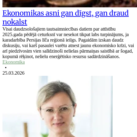
Ekonomikas asni gan dīgst, gan draud
nokalst
Visai daudzsološajiem tautsaimniecības datiem par attīstību
2025.gada pēdējā ceturksnī var nesekot tikpat labs turpinājums, ja
karadarbība Persijas līča reģionā ieilgs. Pagaidām izskan daudz
diskusiju, vai karš pasaulei varētu atnest jaunu ekonomisko krīzi, vai
arī piedzīvosim vien salīdzinoši nelielas pārmaiņas saistībā ar šogad,
kopumā rēķinot, nelielu enerģētisko resursu sadārdzināšanos.
Ekonomika
•
25.03.2026