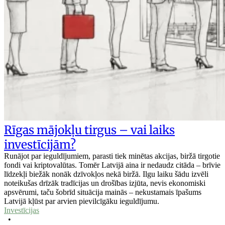
Rīgas mājokļu tirgus – vai laiks
investīcijām?
Runājot par ieguldījumiem, parasti tiek minētas akcijas, biržā tirgotie
fondi vai kriptovalūtas. Tomēr Latvijā aina ir nedaudz citāda – brīvie
līdzekļi biežāk nonāk dzīvokļos nekā biržā. Ilgu laiku šādu izvēli
noteikušas drīzāk tradīcijas un drošības izjūta, nevis ekonomiski
apsvērumi, taču šobrīd situācija mainās – nekustamais īpašums
Latvijā kļūst par arvien pievilcīgāku ieguldījumu.
Investīcijas
•