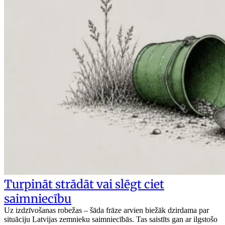
Turpināt strādāt vai slēgt ciet
saimniecību
Uz izdzīvošanas robežas – šāda frāze arvien biežāk dzirdama par
situāciju Latvijas zemnieku saimniecībās. Tas saistīts gan ar ilgstošo