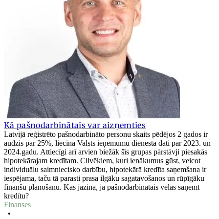
Kā pašnodarbinātais var aizņemties
Latvijā reģistrēto pašnodarbināto personu skaits pēdējos 2 gados ir
audzis par 25%, liecina Valsts ieņēmumu dienesta dati par 2023. un
2024.gadu. Attiecīgi arī arvien biežāk šīs grupas pārstāvji piesakās
hipotekārajam kredītam. Cilvēkiem, kuri ienākumus gūst, veicot
individuālu saimniecisko darbību, hipotekārā kredīta saņemšana ir
iespējama, taču tā parasti prasa ilgāku sagatavošanos un rūpīgāku
finanšu plānošanu. Kas jāzina, ja pašnodarbinātais vēlas saņemt
kredītu?
Finanses
•