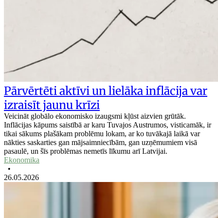
Pārvērtēti aktīvi un lielāka inflācija var
izraisīt jaunu krīzi
Veicināt globālo ekonomisko izaugsmi kļūst aizvien grūtāk.
Inflācijas kāpums saistībā ar karu Tuvajos Austrumos, visticamāk, ir
tikai sākums plašākam problēmu lokam, ar ko tuvākajā laikā var
nākties saskarties gan mājsaimniecībām, gan uzņēmumiem visā
pasaulē, un šīs problēmas nemetīs līkumu arī Latvijai.
Ekonomika
•
26.05.2026