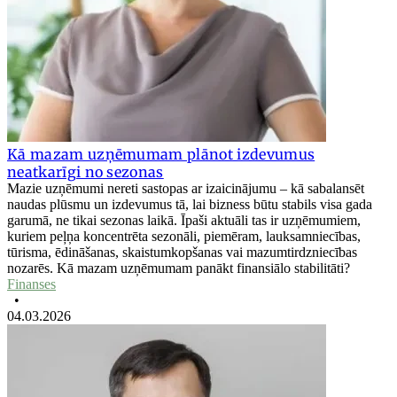
Kā mazam uzņēmumam plānot izdevumus
neatkarīgi no sezonas
Mazie uzņēmumi nereti sastopas ar izaicinājumu – kā sabalansēt
naudas plūsmu un izdevumus tā, lai bizness būtu stabils visa gada
garumā, ne tikai sezonas laikā. Īpaši aktuāli tas ir uzņēmumiem,
kuriem peļņa koncentrēta sezonāli, piemēram, lauksamniecības,
tūrisma, ēdināšanas, skaistumkopšanas vai mazumtirdzniecības
nozarēs. Kā mazam uzņēmumam panākt finansiālo stabilitāti?
Finanses
•
04.03.2026