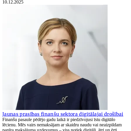
10.12.2025
Jaunas prasības finanšu sektora digitālajai drošībai
Finanšu pasaule pēdējo gadu laikā ir piedzīvojusi īstu digitālo
lēcienu. Mēs vairs nemaksājam ar skaidru naudu vai neaizpildam
papīra maksājuma uzdevumus – viss notiek digitāli, ātri un ērti.