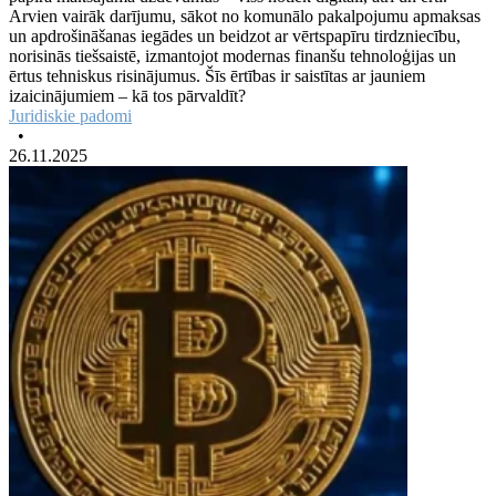
Arvien vairāk darījumu, sākot no komunālo pakalpojumu apmaksas
un apdrošināšanas iegādes un beidzot ar vērtspapīru tirdzniecību,
norisinās tiešsaistē, izmantojot modernas finanšu tehnoloģijas un
ērtus tehniskus risinājumus. Šīs ērtības ir saistītas ar jauniem
izaicinājumiem – kā tos pārvaldīt?
Juridiskie padomi
•
26.11.2025