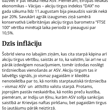
dažviet ir pat lielāka nekā ASV. Piemēram, Eiropas lielākās
ekonomikas – Vācijas – akciju tirgus indekss “DAX” no
gada sākuma līdz 11.augustam bija pieaudzis vairāk nekā
par 20%. Savukārt agrāk izaugsmes ziņā samērā
konservatīvā Lielbritānijas akciju tirgus barometra “FTSE
100” vērtība minētajā laika periodā ir pieaugusi par
10,5%.
Dzīs inflāciju
Šobrīd viena no labajām ziņām, kas cita starpā kāpina arī
akciju tirgus vērtību, saistās ar to, ka valstīm, lai arī ne uz
pārāk izdevīgiem nosacījumiem, tomēr izdodas noslēgt
tirdzniecības vienošanās ar ASV. Akciju tirgum tas ir
labvēlīgs signāls, jo vismaz pagaidām ir kliedēta
nenoteiktība par to, kā noritēs starptautiskā tirdzniecība
– vismaz ASV un attīstīto valstu starpā. Protams,
joprojām pastāv neskaidrība, kā notiks preču kustība,
piemēram, ar Indiju un Ķīnu, kurām ASV solīja sankcijas
saistībā ar Krievijas naftas pirkšanu, bet pagaidām tirgus
šo jautājumu pārāk neiztirzā.