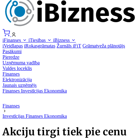
iFinanses
iTiesības
iBizness
iVeidlapas
iRokasgrāmatas
Žurnāls iFiT
Grāmatveža plānotājs
Pasākumi
Pieredze
Uzņēmuma vadība
Valdes loceklis
Finanses
Elektronizācija
Jaunais uzņēmējs
Finanses
Investīcijas
Ekonomika
Finanses
Investīcijas
Finanses
Ekonomika
Akciju tirgi tiek pie cenu