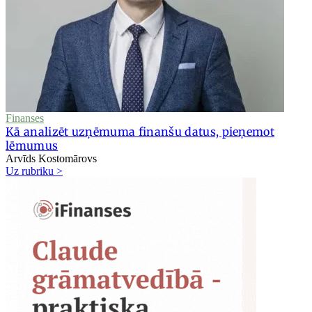
Finanses
Kā analizēt uzņēmuma finanšu datus, pieņemot
lēmumus
Arvīds Kostomārovs
Uz rubriku >