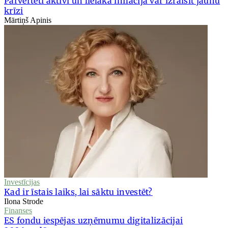
Pārvērtēti aktīvi un lielāka inflācija var izraisīt jaunu
krīzi
Mārtiņš Apinis
Investīcijas
Kad ir īstais laiks, lai sāktu investēt?
Ilona Strode
Finanses
ES fondu iespējas uzņēmumu digitalizācijai