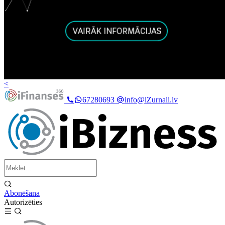
<
67280693
info@iZurnali.lv
Abonēšana
Autorizēties