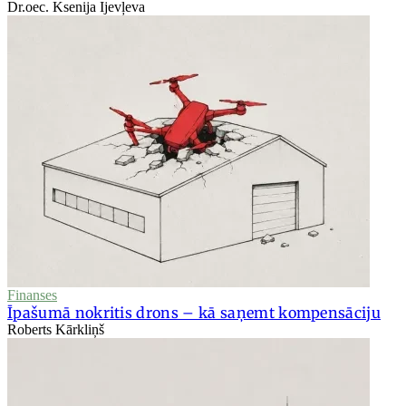
Dr.oec. Ksenija Ijevļeva
Finanses
Īpašumā nokritis drons – kā saņemt kompensāciju
Roberts Kārkliņš