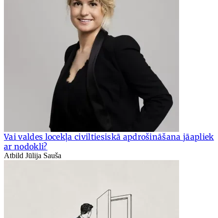
Vai valdes locekļa civiltiesiskā apdrošināšana jāapliek
ar nodokli?
Atbild Jūlija Sauša