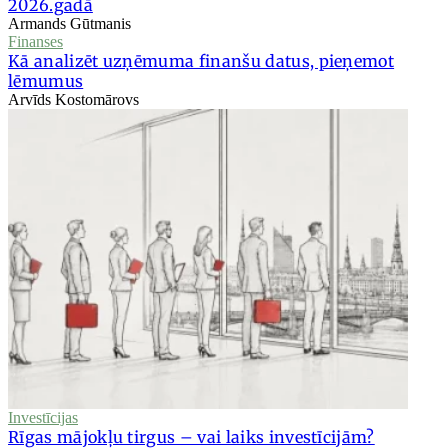
2026.gadā
Armands Gūtmanis
Finanses
Kā analizēt uzņēmuma finanšu datus, pieņemot
lēmumus
Arvīds Kostomārovs
Investīcijas
Rīgas mājokļu tirgus – vai laiks investīcijām?