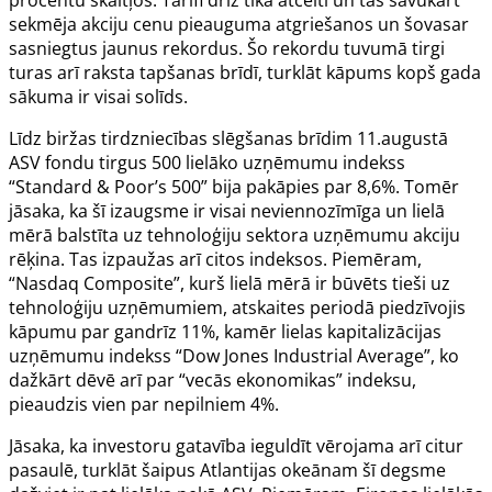
sekmēja akciju cenu pieauguma atgriešanos un šovasar
sasniegtus jaunus rekordus. Šo rekordu tuvumā tirgi
turas arī raksta tapšanas brīdī, turklāt kāpums kopš gada
sākuma ir visai solīds.
Līdz biržas tirdzniecības slēgšanas brīdim 11.augustā
ASV fondu tirgus 500 lielāko uzņēmumu indekss
“Standard & Poor’s 500” bija pakāpies par 8,6%. Tomēr
jāsaka, ka šī izaugsme ir visai neviennozīmīga un lielā
mērā balstīta uz tehnoloģiju sektora uzņēmumu akciju
rēķina. Tas izpaužas arī citos indeksos. Piemēram,
“Nasdaq Composite”, kurš lielā mērā ir būvēts tieši uz
tehnoloģiju uzņēmumiem, atskaites periodā piedzīvojis
kāpumu par gandrīz 11%, kamēr lielas kapitalizācijas
uzņēmumu indekss “Dow Jones Industrial Average”, ko
dažkārt dēvē arī par “vecās ekonomikas” indeksu,
pieaudzis vien par nepilniem 4%.
Jāsaka, ka investoru gatavība ieguldīt vērojama arī citur
pasaulē, turklāt šaipus Atlantijas okeānam šī degsme