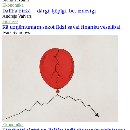
Ekonomika
Dalība biržā – dārgi, ķēpīgi, bet izdevīgi
Andrejs Vaivars
Finanses
Kā uzņēmumam sekot līdzi savai finanšu veselībai
Ivars Sviridovs
Ekonomika