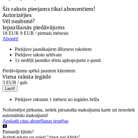
Šis raksts pieejams tikai abonentiem!
Autorizējies
Vēl neabonē?
Iepazīšanās piedāvājums
18 EUR
9 EUR
/ pirmais mēnesis
Abonēt!
Piekļuve jaunākajiem iBizness rakstiem
Piekļuve rakstu arhīvam
1x nedēļā jaunāko tēmu apkopojums e-pastā
Piedāvājums spēkā jauniem klientiem
Viena raksta iegāde
3 EUR
/ gab.
Lasīt!
Piekļuve rakstam 1 mēnesi no iegādes brīža
Noformējot pirkumu, netiek piesaistīta maksājumu karte un nenotiek
automātiski maksājumi!
Apskatīt citas abonēšanas iespējas
Pamanīji kļūdu?
Iezīmē tekstu un spied "ziņot par kļūdu".