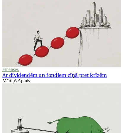
Finanses
Ar dividendēm un fondiem cīņā pret krīzēm
Mārtiņš Apinis