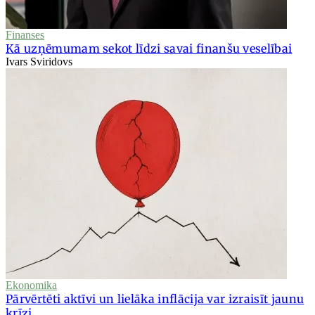
Finanses
Kā uzņēmumam sekot līdzi savai finanšu veselībai
Ivars Sviridovs
Ekonomika
Pārvērtēti aktīvi un lielāka inflācija var izraisīt jaunu
krīzi