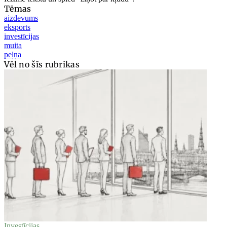
Tēmas
aizdevums
eksports
investīcijas
muita
peļņa
Vēl no šīs rubrikas
Investīcijas