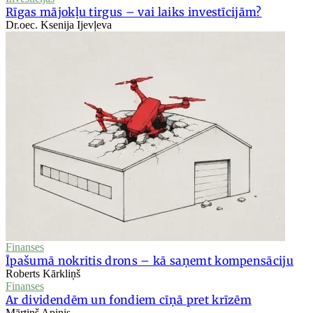
Rīgas mājokļu tirgus – vai laiks investīcijām?
Dr.oec. Ksenija Ijevļeva
Finanses
Īpašumā nokritis drons – kā saņemt kompensāciju
Roberts Kārkliņš
Finanses
Ar dividendēm un fondiem cīņā pret krīzēm
Mārtiņš Apinis