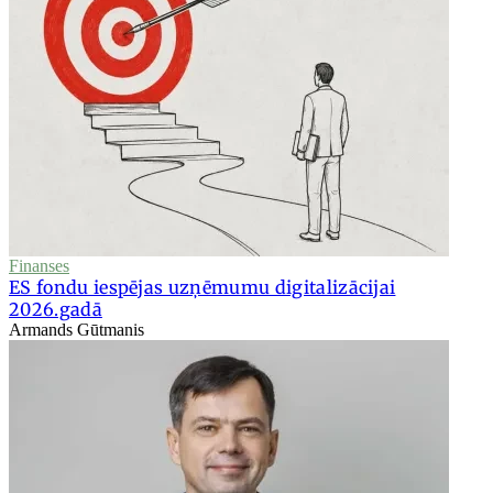
Finanses
ES fondu iespējas uzņēmumu digitalizācijai
2026.gadā
Armands Gūtmanis