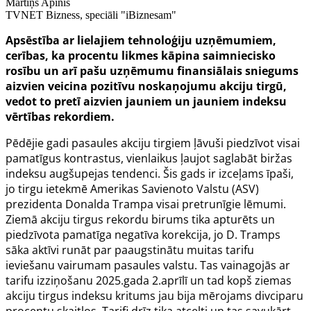
Mārtiņš Apinis
TVNET Bizness, speciāli "iBiznesam"
Apsēstība ar lielajiem tehnoloģiju uzņēmumiem,
cerības, ka procentu likmes kāpina saimniecisko
rosību un arī pašu uzņēmumu finansiālais sniegums
aizvien veicina pozitīvu noskaņojumu akciju tirgū,
vedot to pretī aizvien jauniem un jauniem indeksu
vērtības rekordiem.
Pēdējie gadi pasaules akciju tirgiem ļāvuši piedzīvot visai
pamatīgus kontrastus, vienlaikus ļaujot saglabāt biržas
indeksu augšupejas tendenci. Šis gads ir izceļams īpaši,
jo tirgu ietekmē Amerikas Savienoto Valstu (ASV)
prezidenta Donalda Trampa visai pretrunīgie lēmumi.
Ziemā akciju tirgus rekordu birums tika apturēts un
piedzīvota pamatīga negatīva korekcija, jo D. Tramps
sāka aktīvi runāt par paaugstinātu muitas tarifu
ieviešanu vairumam pasaules valstu. Tas vainagojās ar
tarifu izziņošanu 2025.gada 2.aprīlī un tad kopš ziemas
akciju tirgus indeksu kritums jau bija mērojams divciparu
procentu skaitļos. Tarifi drīz tika atcelti un tas savukārt