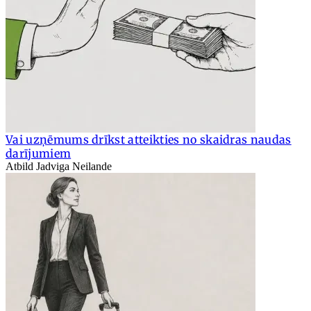
Vai uzņēmums drīkst atteikties no skaidras naudas
darījumiem
Atbild Jadviga Neilande