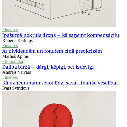
Finanses
Īpašumā nokritis drons – kā saņemt kompensāciju
Roberts Kārkliņš
Finanses
Ar dividendēm un fondiem cīņā pret krīzēm
Mārtiņš Apinis
Ekonomika
Dalība biržā – dārgi, ķēpīgi, bet izdevīgi
Andrejs Vaivars
Finanses
Kā uzņēmumam sekot līdzi savai finanšu veselībai
Ivars Sviridovs