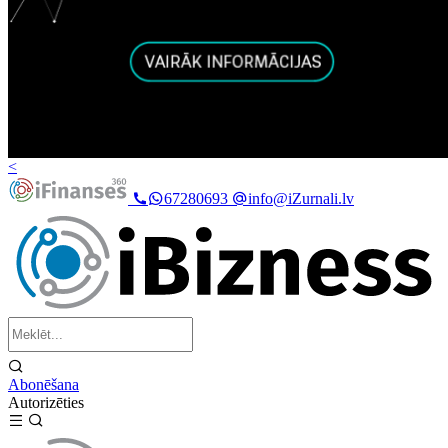
<
67280693
info@iZurnali.lv
Abonēšana
Autorizēties