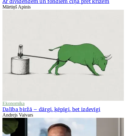
Ar dividendēm un fondiem cīņā pret krīzēm
Mārtiņš Apinis
Ekonomika
Dalība biržā – dārgi, ķēpīgi, bet izdevīgi
Andrejs Vaivars