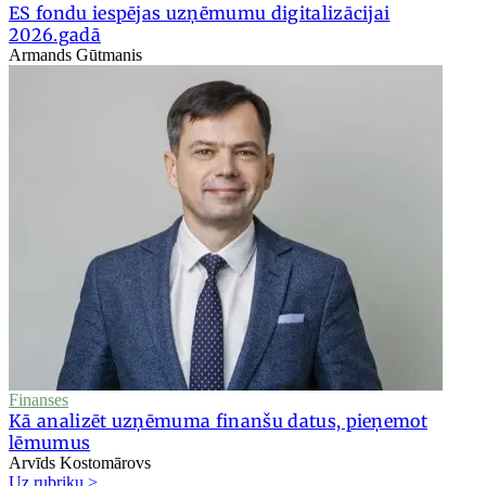
ES fondu iespējas uzņēmumu digitalizācijai
2026.gadā
Armands Gūtmanis
Finanses
Kā analizēt uzņēmuma finanšu datus, pieņemot
lēmumus
Arvīds Kostomārovs
Uz rubriku >