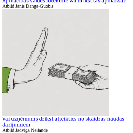
Apmācības valdes loceklim: vai drīkst tās apmaksāt?
Atbild Jānis Danga-Guobis
Vai uzņēmums drīkst atteikties no skaidras naudas
darījumiem
Atbild Jadviga Neilande