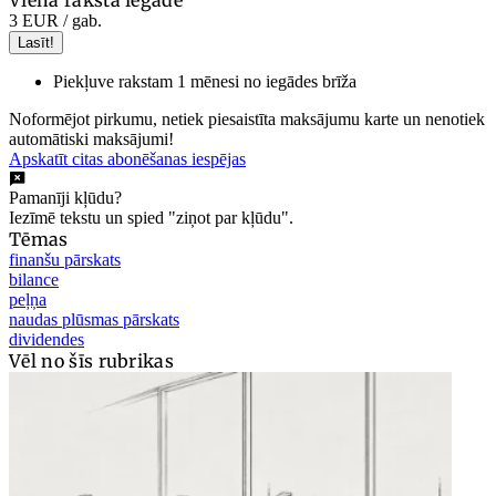
3 EUR
/ gab.
Lasīt!
Piekļuve rakstam 1 mēnesi no iegādes brīža
Noformējot pirkumu, netiek piesaistīta maksājumu karte un nenotiek
automātiski maksājumi!
Apskatīt citas abonēšanas iespējas
Pamanīji kļūdu?
Iezīmē tekstu un spied "ziņot par kļūdu".
Tēmas
finanšu pārskats
bilance
peļņa
naudas plūsmas pārskats
dividendes
Vēl no šīs rubrikas