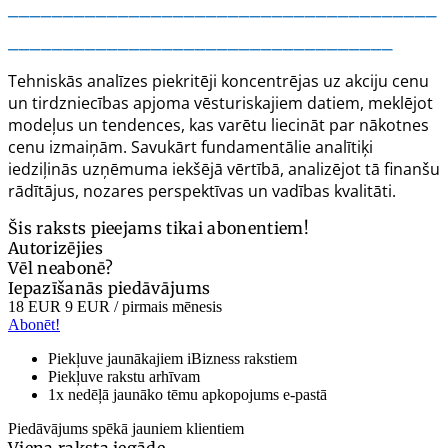
_______________________________________
___________________________________
Tehniskās analīzes piekritēji koncentrējas uz akciju cenu
un tirdzniecības apjoma vēsturiskajiem datiem, meklējot
modeļus un tendences, kas varētu liecināt par nākotnes
cenu izmaiņām. Savukārt fundamentālie analītiķi
iedziļinās uzņēmuma iekšējā vērtībā, analizējot tā finanšu
rādītājus, nozares perspektīvas un vadības kvalitāti.
Šis raksts pieejams tikai abonentiem!
Autorizējies
Vēl neabonē?
Iepazīšanās piedāvājums
18 EUR
9 EUR
/ pirmais mēnesis
Abonēt!
Piekļuve jaunākajiem iBizness rakstiem
Piekļuve rakstu arhīvam
1x nedēļā jaunāko tēmu apkopojums e-pastā
Piedāvājums spēkā jauniem klientiem
Viena raksta iegāde