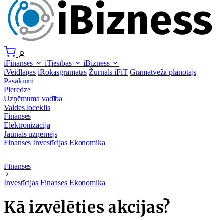
iFinanses
iTiesības
iBizness
iVeidlapas
iRokasgrāmatas
Žurnāls iFiT
Grāmatveža plānotājs
Pasākumi
Pieredze
Uzņēmuma vadība
Valdes loceklis
Finanses
Elektronizācija
Jaunais uzņēmējs
Finanses
Investīcijas
Ekonomika
Finanses
Investīcijas
Finanses
Ekonomika
Kā izvēlēties akcijas?