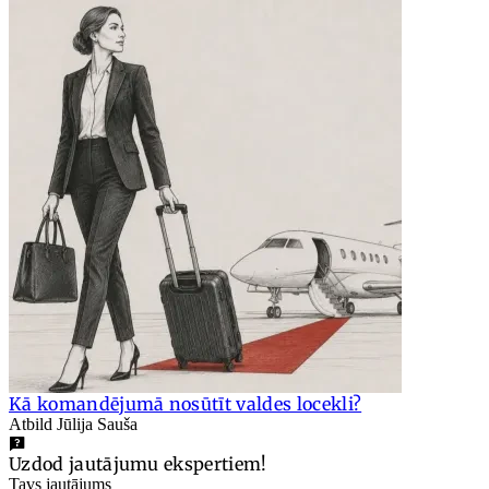
Kā komandējumā nosūtīt valdes locekli?
Atbild Jūlija Sauša
Uzdod jautājumu ekspertiem!
Tavs jautājums