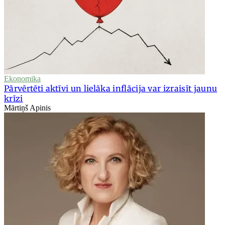
Ekonomika
Pārvērtēti aktīvi un lielāka inflācija var izraisīt jaunu
krīzi
Mārtiņš Apinis