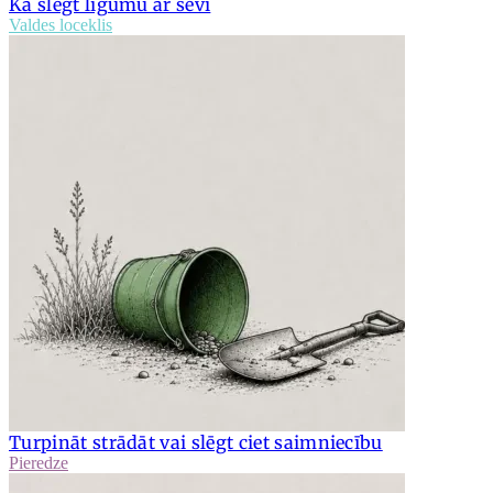
Kā slēgt līgumu ar sevi
Valdes loceklis
Turpināt strādāt vai slēgt ciet saimniecību
Pieredze