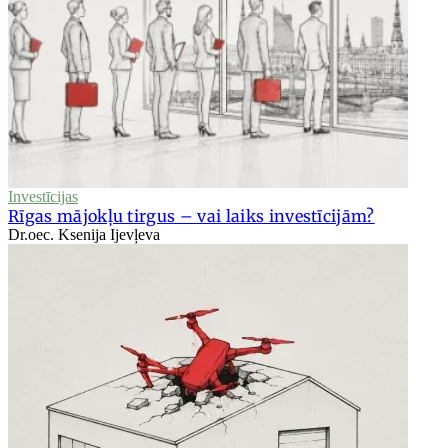
Investīcijas
Rīgas mājokļu tirgus – vai laiks investīcijām?
Dr.oec. Ksenija Ijevļeva