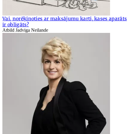
Vai, norēķinoties ar maksājumu karti, kases aparāts
ir obligāts?
Atbild Jadviga Neilande