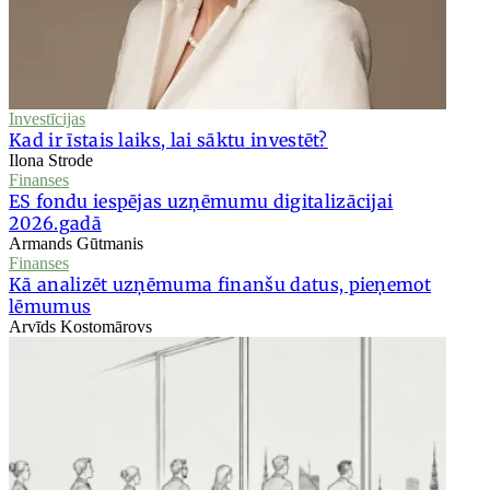
Investīcijas
Kad ir īstais laiks, lai sāktu investēt?
Ilona Strode
Finanses
ES fondu iespējas uzņēmumu digitalizācijai
2026.gadā
Armands Gūtmanis
Finanses
Kā analizēt uzņēmuma finanšu datus, pieņemot
lēmumus
Arvīds Kostomārovs