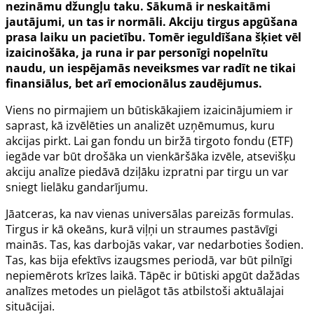
nezināmu džungļu taku. Sākumā ir neskaitāmi
jautājumi, un tas ir normāli. Akciju tirgus apgūšana
prasa laiku un pacietību. Tomēr ieguldīšana šķiet vēl
izaicinošāka, ja runa ir par personīgi nopelnītu
naudu, un iespējamās neveiksmes var radīt ne tikai
finansiālus, bet arī emocionālus zaudējumus.
Viens no pirmajiem un būtiskākajiem izaicinājumiem ir
saprast, kā izvēlēties un analizēt uzņēmumus, kuru
akcijas pirkt. Lai gan fondu un biržā tirgoto fondu (ETF)
iegāde var būt drošāka un vienkāršāka izvēle, atsevišķu
akciju analīze piedāvā dziļāku izpratni par tirgu un var
sniegt lielāku gandarījumu.
Jāatceras, ka nav vienas universālas pareizās formulas.
Tirgus ir kā okeāns, kurā viļņi un straumes pastāvīgi
mainās. Tas, kas darbojās vakar, var nedarboties šodien.
Tas, kas bija efektīvs izaugsmes periodā, var būt pilnīgi
nepiemērots krīzes laikā. Tāpēc ir būtiski apgūt dažādas
analīzes metodes un pielāgot tās atbilstoši aktuālajai
situācijai.