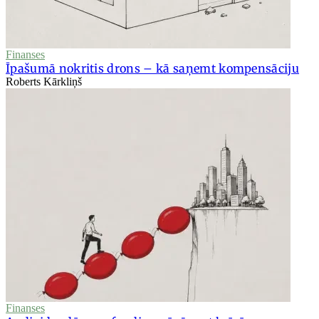
Finanses
Īpašumā nokritis drons – kā saņemt kompensāciju
Roberts Kārkliņš
Finanses