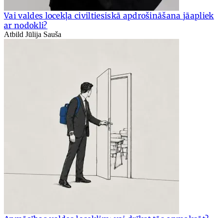
Vai valdes locekļa civiltiesiskā apdrošināšana jāapliek
ar nodokli?
Atbild Jūlija Sauša