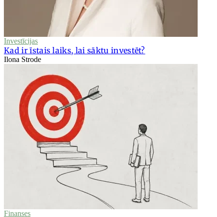
Investīcijas
Kad ir īstais laiks, lai sāktu investēt?
Ilona Strode
Finanses