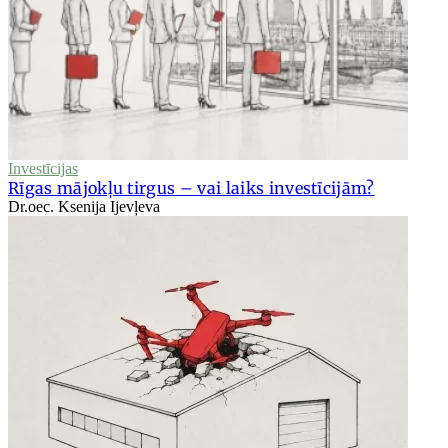
Investīcijas
Rīgas mājokļu tirgus – vai laiks investīcijām?
Dr.oec. Ksenija Ijevļeva