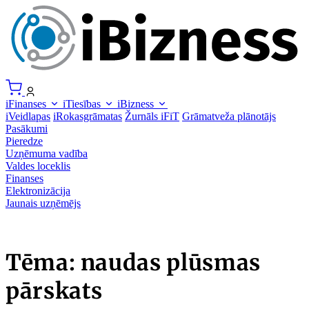
iFinanses
iTiesības
iBizness
iVeidlapas
iRokasgrāmatas
Žurnāls iFiT
Grāmatveža plānotājs
Pasākumi
Pieredze
Uzņēmuma vadība
Valdes loceklis
Finanses
Elektronizācija
Jaunais uzņēmējs
Tēma: naudas plūsmas
pārskats