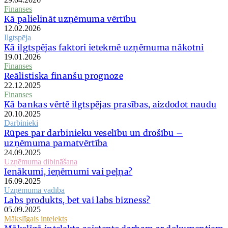
Finanses
Kā palielināt uzņēmuma vērtību
12.02.2026
Ilgtspēja
Kā ilgtspējas faktori ietekmē uzņēmuma nākotni
19.01.2026
Finanses
Reālistiska finanšu prognoze
22.12.2025
Finanses
Kā bankas vērtē ilgtspējas prasības, aizdodot naudu
20.10.2025
Darbinieki
Rūpes par darbinieku veselību un drošību –
uzņēmuma pamatvērtība
24.09.2025
Uzņēmuma dibināšana
Ienākumi, ieņēmumi vai peļņa?
16.09.2025
Uzņēmuma vadība
Labs produkts, bet vai labs bizness?
05.09.2025
Mākslīgais intelekts