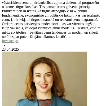
vēsturiskiem cenu un tirdzniecības apjoma datiem, lai prognozētu
nākotnes tirgus kustības. Tās pamatā ir trīs galvenie principi.
Pirmkārt, tiek uzskatīts, ka tirgus atspoguļo visu – jebkuri
fundamentālie, ekonomiskie un politiskie faktori, kas var ietekmēt
cenu, jau ir iekļauti tirgus dinamikā un redzami cenu diagrammā.
Otrkārt, cenas pārvietojas tendenciozi – tās var virzīties augšup,
lejup vai sānis, veidojot identificējamus modeļus. Treškārt, vēsture
mēdz atkārtoties – pagātnes cenu tendences un modeļi var sniegt
norādes par potenciālajām nākotnes kustībām.
Investīcijas
•
23.04.2025