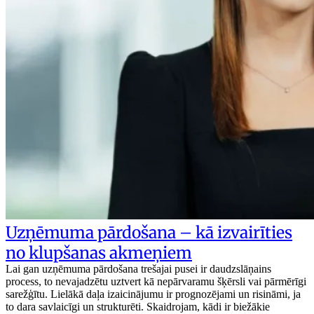
Uzņēmuma pārdošana – kā izvairīties
no klupšanas akmeņiem
Lai gan uzņēmuma pārdošana trešajai pusei ir daudzslāņains
process, to nevajadzētu uztvert kā nepārvaramu šķērsli vai pārmērīgi
sarežģītu. Lielākā daļa izaicinājumu ir prognozējami un risināmi, ja
to dara savlaicīgi un strukturēti. Skaidrojam, kādi ir biežākie