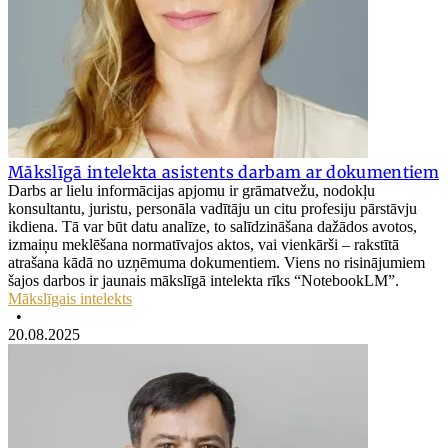
Mākslīgā intelekta asistents darbam ar dokumentiem
Darbs ar lielu informācijas apjomu ir grāmatvežu, nodokļu
konsultantu, juristu, personāla vadītāju un citu profesiju pārstāvju
ikdiena. Tā var būt datu analīze, to salīdzināšana dažādos avotos,
izmaiņu meklēšana normatīvajos aktos, vai vienkārši – rakstītā
atrašana kādā no uzņēmuma dokumentiem. Viens no risinājumiem
šajos darbos ir jaunais mākslīgā intelekta rīks “NotebookLM”.
Mākslīgais intelekts
•
20.08.2025