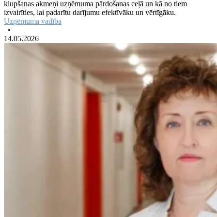
klupšanas akmeņi uzņēmuma pārdošanas ceļā un kā no tiem
izvairīties, lai padarītu darījumu efektīvāku un vērtīgāku.
Uzņēmuma vadība
•
14.05.2026