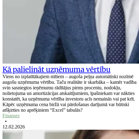
Kā palielināt uzņēmuma vērtību
Viens no izplatītākajiem mītiem – augoša peļņa automātiski nozīmē
augošu uzņēmuma vērtību. Taču realitāte ir skarbāka – kamēr vadība
svin sasniegtos ieņēmumu rādītājus pirms procentu, nodokļu,
nolietojuma un amortizācijas atskaitījumiem, īpašniekam var nākties
konstatēt, ka uzņēmuma vērtība investoru acīs nemainās vai pat krīt.
Kāpēc uzņēmuma cena biržā vai pārdošanas darījumā var būtiski
atšķirties no aprēķiniem “Excel” tabulās?
Finanses
•
12.02.2026