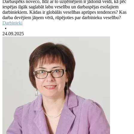
Darbaspēks noveco, līdz ar to uzņēmējiem ir jādomā veidi, kā pēc
iespējas ilgāk saglabāt labu veselību un darbaspējas esošajiem
darbiniekiem. Kādas ir globālās veselības aprūpes tendences? Kas
darba devējiem jāņem vērā, rūpējoties par darbinieku veselību?
Darbinieki
•
24.09.2025