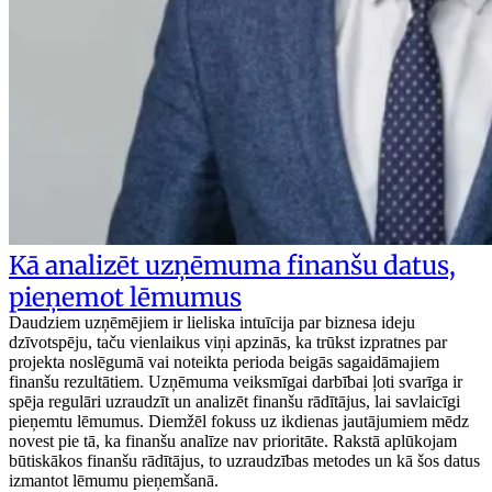
Kā analizēt uzņēmuma finanšu datus,
pieņemot lēmumus
Daudziem uzņēmējiem ir lieliska intuīcija par biznesa ideju
dzīvotspēju, taču vienlaikus viņi apzinās, ka trūkst izpratnes par
projekta noslēgumā vai noteikta perioda beigās sagaidāmajiem
finanšu rezultātiem. Uzņēmuma veiksmīgai darbībai ļoti svarīga ir
spēja regulāri uzraudzīt un analizēt finanšu rādītājus, lai savlaicīgi
pieņemtu lēmumus. Diemžēl fokuss uz ikdienas jautājumiem mēdz
novest pie tā, ka finanšu analīze nav prioritāte. Rakstā aplūkojam
būtiskākos finanšu rādītājus, to uzraudzības metodes un kā šos datus
izmantot lēmumu pieņemšanā.