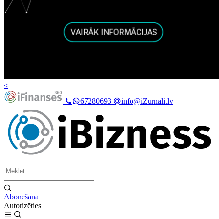
<
67280693
info@iZurnali.lv
Abonēšana
Autorizēties