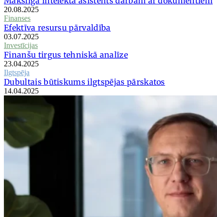
Mākslīgā intelekta asistents darbam ar dokumentiem
20.08.2025
Finanses
Efektīva resursu pārvaldība
03.07.2025
Investīcijas
Finanšu tirgus tehniskā analīze
23.04.2025
Ilgtspēja
Dubultais būtiskums ilgtspējas pārskatos
14.04.2025