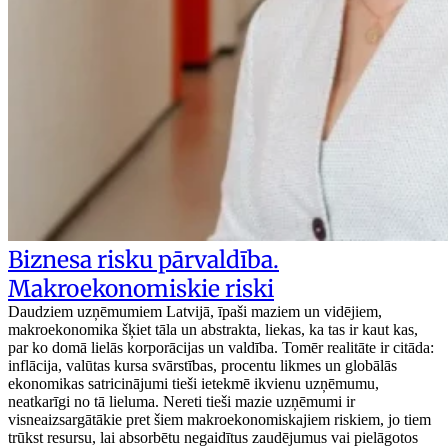
Biznesa risku pārvaldība.
Makroekonomiskie riski
Daudziem uzņēmumiem Latvijā, īpaši maziem un vidējiem,
makroekonomika šķiet tāla un abstrakta, liekas, ka tas ir kaut kas,
par ko domā lielās korporācijas un valdība. Tomēr realitāte ir citāda:
inflācija, valūtas kursa svārstības, procentu likmes un globālās
ekonomikas satricinājumi tieši ietekmē ikvienu uzņēmumu,
neatkarīgi no tā lieluma. Nereti tieši mazie uzņēmumi ir
visneaizsargātākie pret šiem makroekonomiskajiem riskiem, jo tiem
trūkst resursu, lai absorbētu negaidītus zaudējumus vai pielāgotos