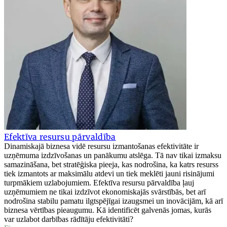
Efektīva resursu pārvaldība
Dinamiskajā biznesa vidē resursu izmantošanas efektivitāte ir
uzņēmuma izdzīvošanas un panākumu atslēga. Tā nav tikai izmaksu
samazināšana, bet stratēģiska pieeja, kas nodrošina, ka katrs resurss
tiek izmantots ar maksimālu atdevi un tiek meklēti jauni risinājumi
turpmākiem uzlabojumiem. Efektīva resursu pārvaldība ļauj
uzņēmumiem ne tikai izdzīvot ekonomiskajās svārstībās, bet arī
nodrošina stabilu pamatu ilgtspējīgai izaugsmei un inovācijām, kā arī
biznesa vērtības pieaugumu. Kā identificēt galvenās jomas, kurās
var uzlabot darbības rādītāju efektivitāti?