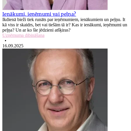
Ienākumi, ieņēmumi vai peļņa?
Ikdienā bieži tiek runāts par ieņēmumiem, ienākumiem un peļņu. It
kā viss ir skaidrs, bet vai tiešām tā ir? Kas ir ienākumi, ieņēmumi un
peļņa? Un ar ko šie jēdzieni atšķiras?
Uzņēmuma dibināšana
•
16.09.2025