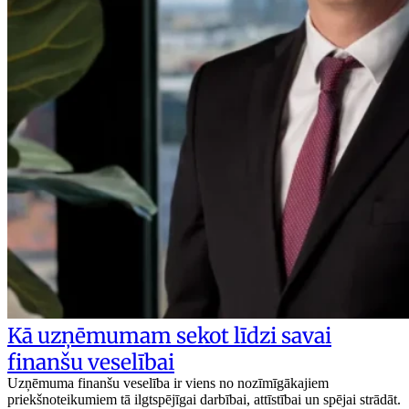
Kā uzņēmumam sekot līdzi savai
finanšu veselībai
Uzņēmuma finanšu veselība ir viens no nozīmīgākajiem
priekšnoteikumiem tā ilgtspējīgai darbībai, attīstībai un spējai strādāt.