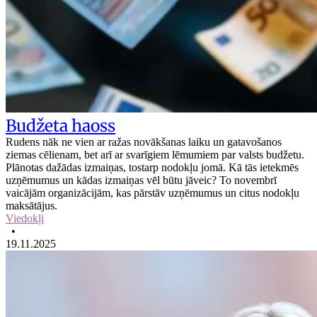
Budžeta haoss
Rudens nāk ne vien ar ražas novākšanas laiku un gatavošanos
ziemas cēlienam, bet arī ar svarīgiem lēmumiem par valsts budžetu.
Plānotas dažādas izmaiņas, tostarp nodokļu jomā. Kā tās ietekmēs
uzņēmumus un kādas izmaiņas vēl būtu jāveic? To novembrī
vaicājām organizācijām, kas pārstāv uzņēmumus un citus nodokļu
maksātājus.
Viedokļi
•
19.11.2025