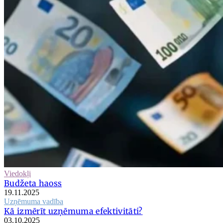
Viedokļi
Budžeta haoss
19.11.2025
Uzņēmuma vadība
Kā izmērīt uzņēmuma efektivitāti?
03.10.2025