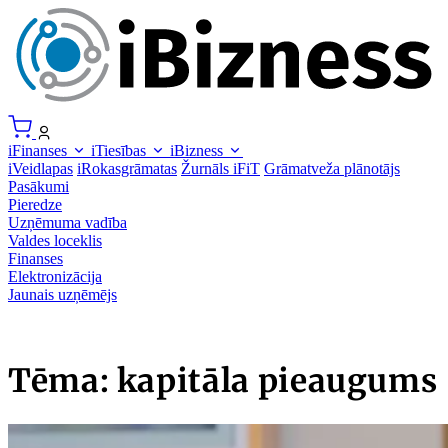
iFinanses
iTiesības
iBizness
iVeidlapas
iRokasgrāmatas
Žurnāls iFiT
Grāmatveža plānotājs
Pasākumi
Pieredze
Uzņēmuma vadība
Valdes loceklis
Finanses
Elektronizācija
Jaunais uzņēmējs
Tēma: kapitāla pieaugums