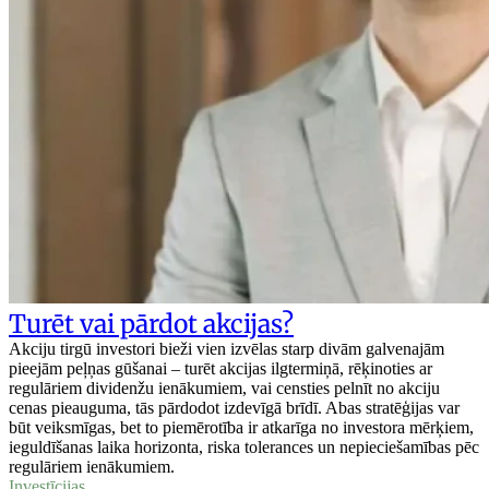
Turēt vai pārdot akcijas?
Akciju tirgū investori bieži vien izvēlas starp divām galvenajām
pieejām peļņas gūšanai – turēt akcijas ilgtermiņā, rēķinoties ar
regulāriem dividenžu ienākumiem, vai censties pelnīt no akciju
cenas pieauguma, tās pārdodot izdevīgā brīdī. Abas stratēģijas var
būt veiksmīgas, bet to piemērotība ir atkarīga no investora mērķiem,
ieguldīšanas laika horizonta, riska tolerances un nepieciešamības pēc
regulāriem ienākumiem.
Investīcijas