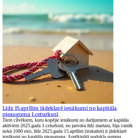
Līdz 15.aprīlim jādeklarē ienākumi no kapitāla
pieauguma 1.ceturksnī
Tiem cilvēkiem, kuru kopējie ienākumi no darījumiem ar kapitāla
aktīviem 2025.gada 1.ceturksnī, no janvāra līdz martam, bija vairāk
nekā 1000 eiro, līdz 2025.gada 15.aprīlim (ieskaitot) ir jādeklarē
ienākumi no kapitāla pieauguma. Aprēķinātā nodokļa summa