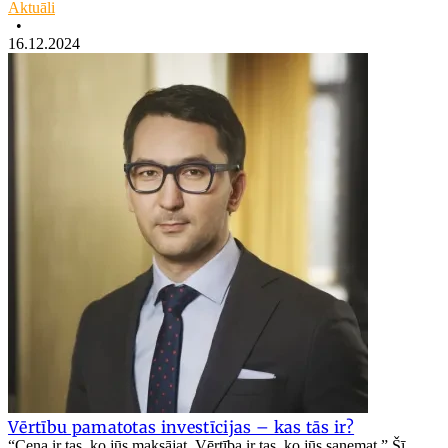
Aktuāli
•
16.12.2024
Vērtību pamatotas investīcijas – kas tās ir?
“Cena ir tas, ko jūs maksājat. Vērtība ir tas, ko jūs saņemat.” Šī