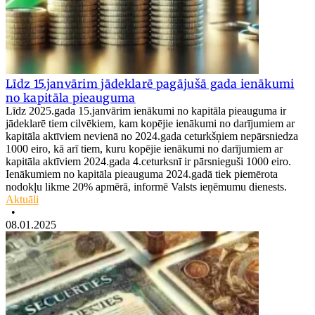
Līdz 15.janvārim jādeklarē pagājušā gada ienākumi
no kapitāla pieauguma
Līdz 2025.gada 15.janvārim ienākumi no kapitāla pieauguma ir
jādeklarē tiem cilvēkiem, kam kopējie ienākumi no darījumiem ar
kapitāla aktīviem nevienā no 2024.gada ceturkšņiem nepārsniedza
1000 eiro, kā arī tiem, kuru kopējie ienākumi no darījumiem ar
kapitāla aktīviem 2024.gada 4.ceturksnī ir pārsnieguši 1000 eiro.
Ienākumiem no kapitāla pieauguma 2024.gadā tiek piemērota
nodokļu likme 20% apmērā, informē Valsts ieņēmumu dienests.
Aktuāli
•
08.01.2025