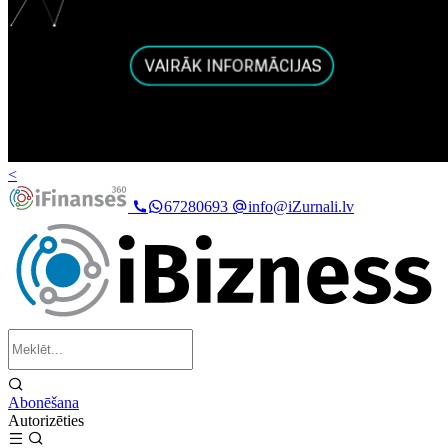
<
67280693
info@iZurnali.lv
Abonēšana
Autorizēties