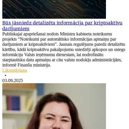
Būs jāsniedz detalizēta informācija par kriptoaktīvu
darījumiem
Publiskajai apspriešanai nodots Ministru kabineta noteikumu
projekts “Noteikumi par automātisko informācijas apmaiņu par
darījumiem ar kriptoaktīviem”. Jaunais regulējums paredz detalizētu
kārtību, kādā kriptoaktīvu pakalpojumu sniedzēji apkopos un sniegs
informāciju Valsts ieņēmumu dienestam, lai nodrošinātu
starptautisku datu apmaiņu ar citu valstu nodokļu administrācijām,
informē Finanšu ministrija.
Likumdošana
•
03.09.2025