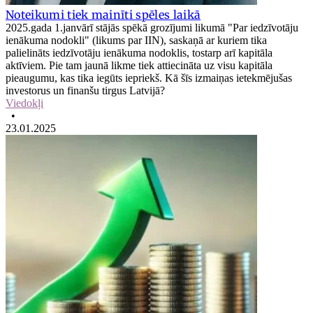
Noteikumi tiek mainīti spēles laikā
2025.gada 1.janvārī stājās spēkā grozījumi likumā "Par iedzīvotāju
ienākuma nodokli" (likums par IIN), saskaņā ar kuriem tika
palielināts iedzīvotāju ienākuma nodoklis, tostarp arī kapitāla
aktīviem. Pie tam jaunā likme tiek attiecināta uz visu kapitāla
pieaugumu, kas tika iegūts iepriekš. Kā šīs izmaiņas ietekmējušas
investorus un finanšu tirgus Latvijā?
Viedokļi
•
23.01.2025