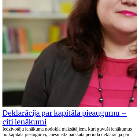
Deklarācija par kapitāla pieaugumu –
citi ienākumi
Iedzīvotāju ienākuma nodokļa maksātājiem, kuri guvuši ienākumus
no kapitāla pieauguma, jāiesniedz pārskata perioda deklarācija par