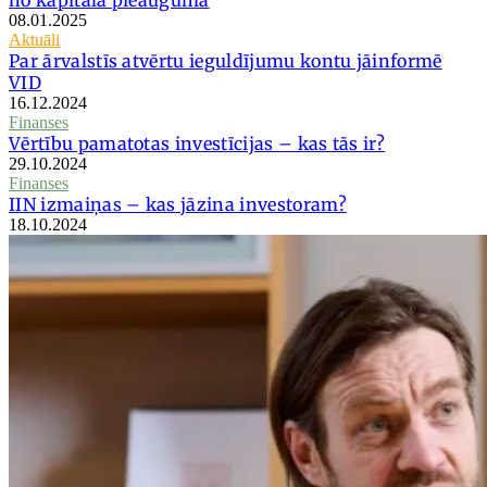
08.01.2025
Aktuāli
Par ārvalstīs atvērtu ieguldījumu kontu jāinformē
VID
16.12.2024
Finanses
Vērtību pamatotas investīcijas – kas tās ir?
29.10.2024
Finanses
IIN izmaiņas – kas jāzina investoram?
18.10.2024