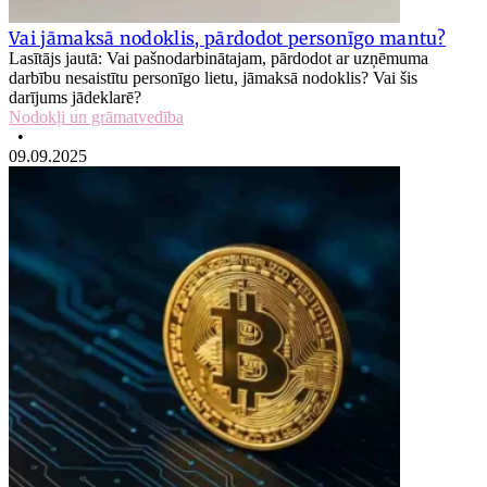
Vai jāmaksā nodoklis, pārdodot personīgo mantu?
Lasītājs jautā: Vai pašnodarbinātajam, pārdodot ar uzņēmuma
darbību nesaistītu personīgo lietu, jāmaksā nodoklis? Vai šis
darījums jādeklarē?
Nodokļi un grāmatvedība
•
09.09.2025