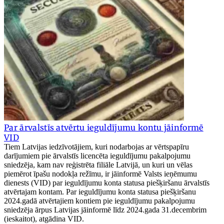
Par ārvalstīs atvērtu ieguldījumu kontu jāinformē
VID
Tiem Latvijas iedzīvotājiem, kuri nodarbojas ar vērtspapīru
darījumiem pie ārvalstīs licencēta ieguldījumu pakalpojumu
sniedzēja, kam nav reģistrēta filiāle Latvijā, un kuri un vēlas
piemērot īpašu nodokļa režīmu, ir jāinformē Valsts ieņēmumu
dienests (VID) par ieguldījumu konta statusa piešķiršanu ārvalstīs
atvērtajam kontam. Par ieguldījumu konta statusa piešķiršanu
2024.gadā atvērtajiem kontiem pie ieguldījumu pakalpojumu
sniedzēja ārpus Latvijas jāinformē līdz 2024.gada 31.decembrim
(ieskaitot), atgādina VID.