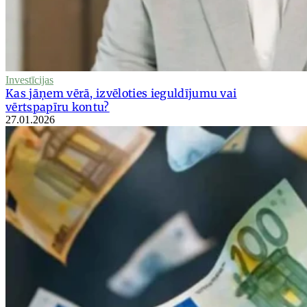
Investīcijas
Kas jāņem vērā, izvēloties ieguldījumu vai
vērtspapīru kontu?
27.01.2026