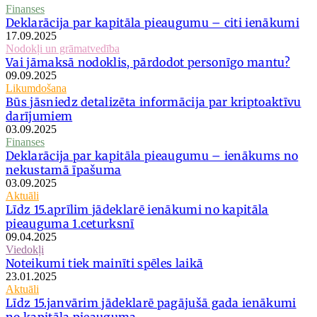
Finanses
Deklarācija par kapitāla pieaugumu – citi ienākumi
17.09.2025
Nodokļi un grāmatvedība
Vai jāmaksā nodoklis, pārdodot personīgo mantu?
09.09.2025
Likumdošana
Būs jāsniedz detalizēta informācija par kriptoaktīvu
darījumiem
03.09.2025
Finanses
Deklarācija par kapitāla pieaugumu – ienākums no
nekustamā īpašuma
03.09.2025
Aktuāli
Līdz 15.aprīlim jādeklarē ienākumi no kapitāla
pieauguma 1.ceturksnī
09.04.2025
Viedokļi
Noteikumi tiek mainīti spēles laikā
23.01.2025
Aktuāli
Līdz 15.janvārim jādeklarē pagājušā gada ienākumi
no kapitāla pieauguma