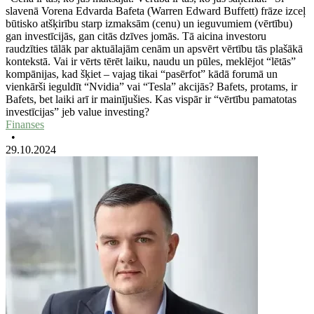
slavenā Vorena Edvarda Bafeta (Warren Edward Buffett) frāze izceļ
būtisko atšķirību starp izmaksām (cenu) un ieguvumiem (vērtību)
gan investīcijās, gan citās dzīves jomās. Tā aicina investoru
raudzīties tālāk par aktuālajām cenām un apsvērt vērtību tās plašākā
kontekstā. Vai ir vērts tērēt laiku, naudu un pūles, meklējot “lētās”
kompānijas, kad šķiet – vajag tikai “pasērfot” kādā forumā un
vienkārši ieguldīt “Nvidia” vai “Tesla” akcijās? Bafets, protams, ir
Bafets, bet laiki arī ir mainījušies. Kas vispār ir “vērtību pamatotas
investīcijas” jeb value investing?
Finanses
•
29.10.2024