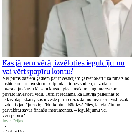
Kas jāņem vērā, izvēloties ieguldījumu
vai vērtspapīru kontu?
Vēl pirms dažiem gadiem par investīcijām galvenokārt tika runāts no
institucionālo investoru skatpunkta, toties šodien, dažādām
investīciju aktīvu klasēm kļūstot pieejamākām, aug interese arī
privāto investoru vidū. Turklāt redzams, ka Latvijā palielinās to
iedzīvotāju skaits, kas investē pirmo reizi. Jauno investoru visbiežāk
uzdotais jautājums ir, kādu kontu labāk izvēlēties, lai glabātu un
pārvaldītu savus finanšu instrumentus, – ieguldījumu vai
vērtspapīru?
Investīcijas
•
27.01.2026