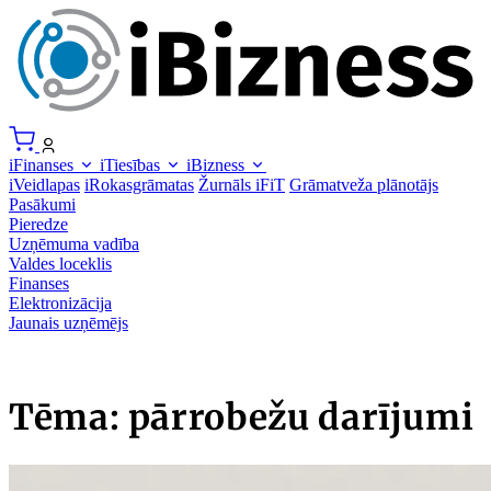
iFinanses
iTiesības
iBizness
iVeidlapas
iRokasgrāmatas
Žurnāls iFiT
Grāmatveža plānotājs
Pasākumi
Pieredze
Uzņēmuma vadība
Valdes loceklis
Finanses
Elektronizācija
Jaunais uzņēmējs
Tēma: pārrobežu darījumi