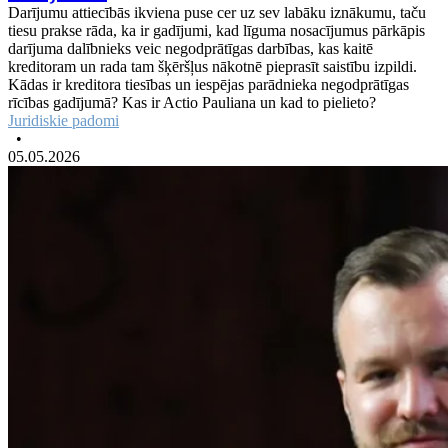
Darījumu attiecībās ikviena puse cer uz sev labāku iznākumu, taču
tiesu prakse rāda, ka ir gadījumi, kad līguma nosacījumus pārkāpis
darījuma dalībnieks veic negodprātīgas darbības, kas kaitē
kreditoram un rada tam šķēršļus nākotnē pieprasīt saistību izpildi.
Kādas ir kreditora tiesības un iespējas parādnieka negodprātīgas
rīcības gadījumā? Kas ir Actio Pauliana un kad to pielieto?
Juridiskie padomi
•
05.05.2026