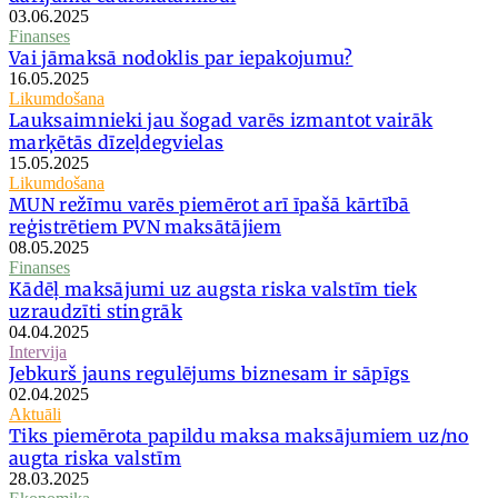
03.06.2025
Finanses
Vai jāmaksā nodoklis par iepakojumu?
16.05.2025
Likumdošana
Lauksaimnieki jau šogad varēs izmantot vairāk
marķētās dīzeļdegvielas
15.05.2025
Likumdošana
MUN režīmu varēs piemērot arī īpašā kārtībā
reģistrētiem PVN maksātājiem
08.05.2025
Finanses
Kādēļ maksājumi uz augsta riska valstīm tiek
uzraudzīti stingrāk
04.04.2025
Intervija
Jebkurš jauns regulējums biznesam ir sāpīgs
02.04.2025
Aktuāli
Tiks piemērota papildu maksa maksājumiem uz/no
augta riska valstīm
28.03.2025