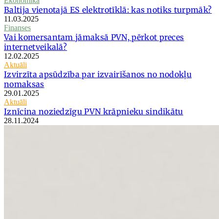
Ekonomika
Baltija vienotajā ES elektrotīklā: kas notiks turpmāk?
11.03.2025
Finanses
Vai komersantam jāmaksā PVN, pērkot preces
internetveikalā?
12.02.2025
Aktuāli
Izvirzīta apsūdzība par izvairīšanos no nodokļu
nomaksas
29.01.2025
Aktuāli
Iznīcina noziedzīgu PVN krāpnieku sindikātu
28.11.2024