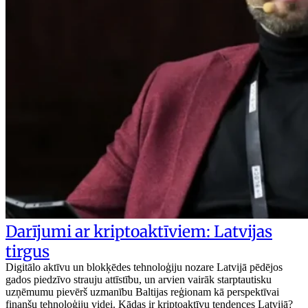
Darījumi ar kriptoaktīviem: Latvijas
tirgus
Digitālo aktīvu un blokķēdes tehnoloģiju nozare Latvijā pēdējos
gados piedzīvo strauju attīstību, un arvien vairāk starptautisku
uzņēmumu pievērš uzmanību Baltijas reģionam kā perspektīvai
finanšu tehnoloģiju videi. Kādas ir kriptoaktīvu tendences Latvijā?