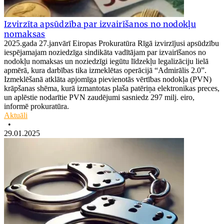
Izvirzīta apsūdzība par izvairīšanos no nodokļu
nomaksas
2025.gada 27.janvārī Eiropas Prokuratūra Rīgā izvirzījusi apsūdzību
iespējamajam noziedzīga sindikāta vadītājam par izvairīšanos no
nodokļu nomaksas un noziedzīgi iegūtu līdzekļu legalizāciju lielā
apmērā, kura darbības tika izmeklētas operācijā “Admirālis 2.0”.
Izmeklēšanā atklāta apjomīga pievienotās vērtības nodokļa (PVN)
krāpšanas shēma, kurā izmantotas plaša patēriņa elektronikas preces,
un aplēstie nodarītie PVN zaudējumi sasniedz 297 milj. eiro,
informē prokuratūra.
Aktuāli
•
29.01.2025