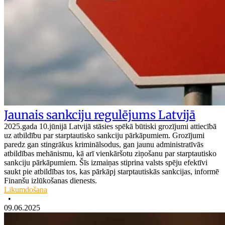
Jaunais sankciju regulējums Latvijā
2025.gada 10.jūnijā Latvijā stāsies spēkā būtiski grozījumi attiecībā
uz atbildību par starptautisko sankciju pārkāpumiem. Grozījumi
paredz gan stingrākus kriminālsodus, gan jaunu administratīvās
atbildības mehānismu, kā arī vienkāršotu ziņošanu par starptautisko
sankciju pārkāpumiem. Šīs izmaiņas stiprina valsts spēju efektīvi
saukt pie atbildības tos, kas pārkāpj starptautiskās sankcijas, informē
Finanšu izlūkošanas dienests.
Likumdošana
•
09.06.2025