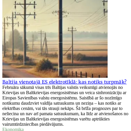
Baltija vienotajā ES elektrotīklā: kas notiks turpmāk?
Februāra sākumā visas trīs Baltijas valstis veiksmīgi atvienojās no
Krievijas un Baltkrievijas energosistēmas un veica sinhronizāciju ar
Eiropas Savienības valstu energosistēmu. Saistībā ar šo nozīmīgo
notikumu daudzviet valdīja satraukums un neziņa – kas notiks ar
elektrības cenām, vai tās strauji nekāps. Šā brīža prognozes par to
neliecina un nav arī pamata satraukumam, ka līdz ar atvienošanos no
Krievijas un Baltkrievijas energosistēmas varētu aptrūkties
vairumtirdzniecības piedāvājums.
Ekonomika