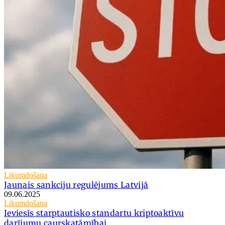
Likumdošana
Jaunais sankciju regulējums Latvijā
09.06.2025
Likumdošana
Ieviesīs starptautisko standartu kriptoaktīvu
darījumu caurskatāmībai