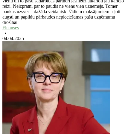
vienu un to pašu sadarbības partneri jāsniedz atkārtoti jau kārtējo
reizi. Neizpratni par to paudis ne viens vien uzņēmējs. Tomēr
bankas uzsver – dažāda veida riski šādiem maksājumiem ir ļoti
augsti un papildu pārbaudes nepieciešamas pašu uzņēmumu
drošībai.
Finanses
•
04.04.2025