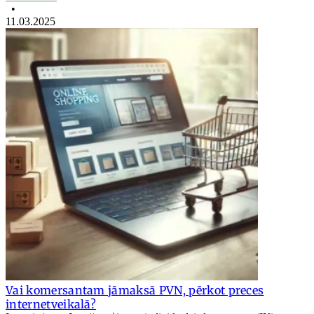
•
11.03.2025
Vai komersantam jāmaksā PVN, pērkot preces
internetveikalā?