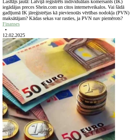
Lasītājs jautā: Latvijā reģistrēts individuālais komersants (IK)
iegādājas preces Shein.com un citos internetveikalos. Vai šādā
gadījumā IK jāreģistrējas kā pievienotās vērtības nodokļa (PVN)
maksātājam? Kādas sekas var rasties, ja PVN nav piemērots?
Finanses
•
12.02.2025