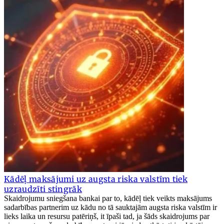
Kādēļ maksājumi uz augsta riska valstīm tiek
uzraudzīti stingrāk
Skaidrojumu sniegšana bankai par to, kādēļ tiek veikts maksājums
sadarbības partnerim uz kādu no tā sauktajām augsta riska valstīm ir
lieks laika un resursu patēriņš, it īpaši tad, ja šāds skaidrojums par