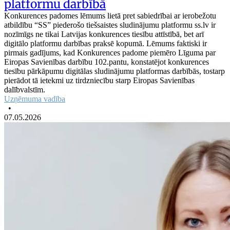
platformu darbībā
Konkurences padomes lēmums lietā pret sabiedrībai ar ierobežotu
atbildību “SS” piederošo tiešsaistes sludinājumu platformu ss.lv ir
nozīmīgs ne tikai Latvijas konkurences tiesību attīstībā, bet arī
digitālo platformu darbības praksē kopumā. Lēmums faktiski ir
pirmais gadījums, kad Konkurences padome piemēro Līguma par
Eiropas Savienības darbību 102.pantu, konstatējot konkurences
tiesību pārkāpumu digitālas sludinājumu platformas darbībās, tostarp
pierādot tā ietekmi uz tirdzniecību starp Eiropas Savienības
dalībvalstīm.
Uzņēmuma vadība
•
07.05.2026