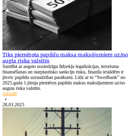
Tiks piemērota papildu maksa maksājumiem uz/no
augta riska valstīm
Saistībā ar augsto noziedzīgu līdzekļu legalizācijas, terorisma
finansēšanas un starptautisko sankciju risku, finanšu iestādēm ir
jāveic papildu uzraudzības pasākumi. Līdz ar to “Swedbank” no
2025.gada 1.jūnija piemēros papildu maksu maksājumiem uz/no
augsta riska valstīm.
Aktuāli
•
28.03.2025