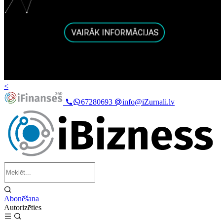
<
67280693
info@iZurnali.lv
Abonēšana
Autorizēties