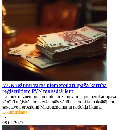
MUN režīmu varēs piemērot arī īpašā kārtībā
reģistrētiem PVN maksātājiem
Lai mikrouzņēmumu nodokļa režīmu varētu piemērot arī īpašā
kārtībā reģistrētiem pievienotās vērtības nodokļa maksātājiem,
sagatavoti grozījumi Mikrouzņēmumu nodokļa likumā.
Likumdošana
•
08.05.2025