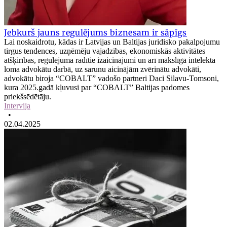
Jebkurš jauns regulējums biznesam ir sāpīgs
Lai noskaidrotu, kādas ir Latvijas un Baltijas juridisko pakalpojumu
tirgus tendences, uzņēmēju vajadzības, ekonomiskās aktivitātes
atšķirības, regulējuma radītie izaicinājumi un arī mākslīgā intelekta
loma advokātu darbā, uz sarunu aicinājām zvērinātu advokāti,
advokātu biroja “COBALT” vadošo partneri Daci Silavu-Tomsoni,
kura 2025.gadā kļuvusi par “COBALT” Baltijas padomes
priekšsēdētāju.
Intervija
•
02.04.2025