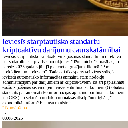
Ieviesīs starptautisko standartu
kriptoaktīvu darījumu caurskatāmībai
Ieviesīs starptautisko kriptoaktīvu ziņošanas standartu un direktīvā
par sadarbību starp valsts nodokļu iestādēm noteiktās prasības, to
paredz 2025.gada 3.jūnijā pieņemtie grozījumi likumā “Par
nodokļiem un nodevām”. Tādējādi tiks sperts vēl viens solis, lai
ieviestu automātisko informācijas apmaiņu starp nodokļu
administrācijām par darījumiem ar kriptoaktīviem, kā arī paplašinātu
esošo ziņošanas sistēmu par nerezidentu finanšu kontiem (Globālais
standarts par automātisko informācijas apmaiņu par finanšu kontiem
jeb CRS) un sekmētu nodokļu nomaksas disciplīnu digitālajā
ekonomikā, informē Finanšu ministrija.
Likumdošana
•
03.06.2025