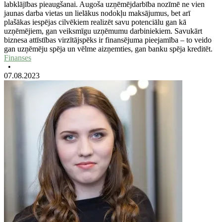
labklājības pieaugšanai. Augoša uzņēmējdarbība nozīmē ne vien
jaunas darba vietas un lielākus nodokļu maksājumus, bet arī
plašākas iespējas cilvēkiem realizēt savu potenciālu gan kā
uzņēmējiem, gan veiksmīgu uzņēmumu darbiniekiem. Savukārt
biznesa attīstības virzītājspēks ir finansējuma pieejamība – to veido
gan uzņēmēju spēja un vēlme aizņemties, gan banku spēja kreditēt.
Finanses
•
07.08.2023