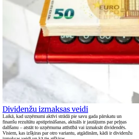
Dividenžu izmaksas veidi
Laikā, kad uzņēmumi aktīvi strādā pie savu gada pārskatu un
finanšu rezultātu apstiprināšanas, aktuāls ir jautājums par peļņas
dalīšanu – atstāt to uzņēmuma attīstībā vai izmaksāt dividendēs.
Visiem, kas izšķiras par otro variantu, atgādinām, kādi ir dividenžu
izmaksas veidi un kā tie atšķiras.