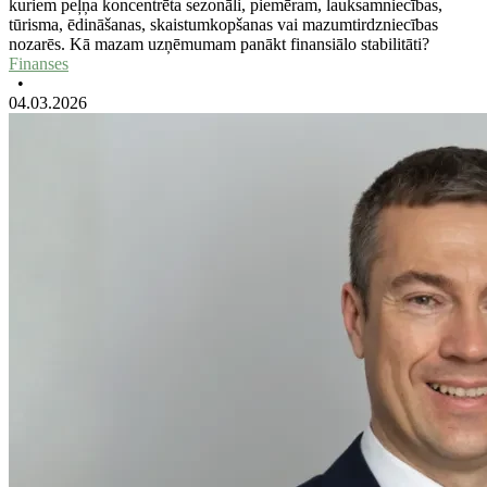
kuriem peļņa koncentrēta sezonāli, piemēram, lauksamniecības,
tūrisma, ēdināšanas, skaistumkopšanas vai mazumtirdzniecības
nozarēs. Kā mazam uzņēmumam panākt finansiālo stabilitāti?
Finanses
•
04.03.2026