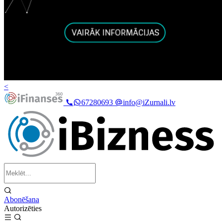
<
67280693
info@iZurnali.lv
Abonēšana
Autorizēties