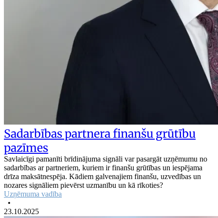
Sadarbības partnera finanšu grūtību
pazīmes
Savlaicīgi pamanīti brīdinājuma signāli var pasargāt uzņēmumu no
sadarbības ar partneriem, kuriem ir finanšu grūtības un iespējama
drīza maksātnespēja. Kādiem galvenajiem finanšu, uzvedības un
nozares signāliem pievērst uzmanību un kā rīkoties?
Uzņēmuma vadība
•
23.10.2025