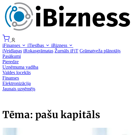
iFinanses
iTiesības
iBizness
iVeidlapas
iRokasgrāmatas
Žurnāls iFiT
Grāmatveža plānotājs
Pasākumi
Pieredze
Uzņēmuma vadība
Valdes loceklis
Finanses
Elektronizācija
Jaunais uzņēmējs
Tēma: pašu kapitāls