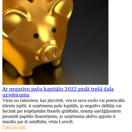
Ar negatīvu pašu kapitālu 2022.gadā trešā daļa
uzņēmumu
Viens no faktoriem, kas jāizvērtē, veicot savu esošo vai potenciālo
klientu izpēti, ir uzņēmuma pašu kapitāls, jo negatīvs rādītājs var
liecināt par iespējamām finanšu grūtībām, tostarp sarežģījumiem
piesaistīt papildu finansējumu, jo uzņēmuma aktīvu apjoms ir
mazāks par tā saistībām, vēsta Lursoft.
Fakti un dati