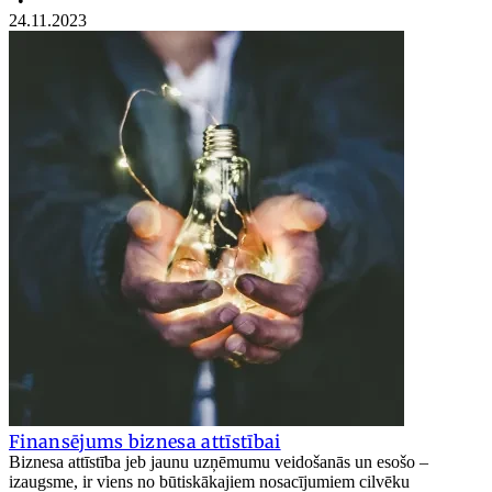
•
24.11.2023
Finansējums biznesa attīstībai
Biznesa attīstība jeb jaunu uzņēmumu veidošanās un esošo –
izaugsme, ir viens no būtiskākajiem nosacījumiem cilvēku