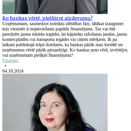
Ko bankas vērtē, piešķirot aizdevumu?
Uzņēmumam, sasniedzot noteiktu attīstības fāzi, tālākai izaugsmei
teju vienmēr ir nepieciešams papildu finansējums. Tas var būt
paredzēts jaunu iekārtu iegādei, lai kāpinātu ražošanas jaudas, jaunu
komercplatību vai transporta iegādei vai citiem mērķiem. Ik pa
laikam publiskajā telpā dzirdams, ka bankas pārāk maz kreditē un
uzņēmumus vērtē pārāk piesardzīgi. Ko bankas ņem vērā, izvērtējot,
vai uzņēmumam piešķirt finansējumu?
Finanses
•
04.10.2024