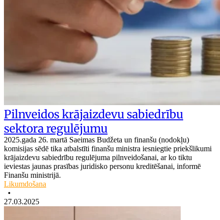
Pilnveidos krājaizdevu sabiedrību
sektora regulējumu
2025.gada 26. martā Saeimas Budžeta un finanšu (nodokļu)
komisijas sēdē tika atbalstīti finanšu ministra iesniegtie priekšlikumi
krājaizdevu sabiedrību regulējuma pilnveidošanai, ar ko tiktu
ieviestas jaunas prasības juridisko personu kreditēšanai, informē
Finanšu ministrijā.
Likumdošana
•
27.03.2025