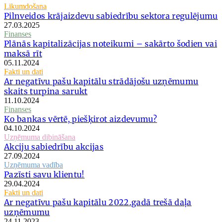
Likumdošana
Pilnveidos krājaizdevu sabiedrību sektora regulējumu
27.03.2025
Finanses
Plānās kapitalizācijas noteikumi – sakārto šodien vai
maksā rīt
05.11.2024
Fakti un dati
Ar negatīvu pašu kapitālu strādājošu uzņēmumu
skaits turpina sarukt
11.10.2024
Finanses
Ko bankas vērtē, piešķirot aizdevumu?
04.10.2024
Uzņēmuma dibināšana
Akciju sabiedrību akcijas
27.09.2024
Uzņēmuma vadība
Pazīsti savu klientu!
29.04.2024
Fakti un dati
Ar negatīvu pašu kapitālu 2022.gadā trešā daļa
uzņēmumu
24.11.2023