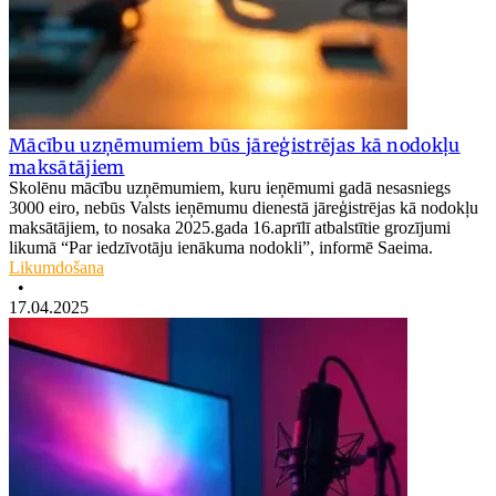
Mācību uzņēmumiem būs jāreģistrējas kā nodokļu
maksātājiem
Skolēnu mācību uzņēmumiem, kuru ieņēmumi gadā nesasniegs
3000 eiro, nebūs Valsts ieņēmumu dienestā jāreģistrējas kā nodokļu
maksātājiem, to nosaka 2025.gada 16.aprīlī atbalstītie grozījumi
likumā “Par iedzīvotāju ienākuma nodokli”, informē Saeima.
Likumdošana
•
17.04.2025