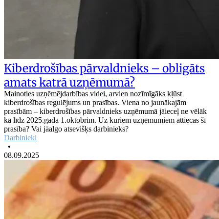
Kiberdrošības pārvaldnieks – obligāts
amats katrā uzņēmumā?
Mainoties uzņēmējdarbības videi, arvien nozīmīgāks kļūst
kiberdrošības regulējums un prasības. Viena no jaunākajām
prasībām – kiberdrošības pārvaldnieks uzņēmumā jāieceļ ne vēlāk
kā līdz 2025.gada 1.oktobrim. Uz kuriem uzņēmumiem attiecas šī
prasība? Vai jāalgo atsevišķs darbinieks?
Darbinieki
•
08.09.2025