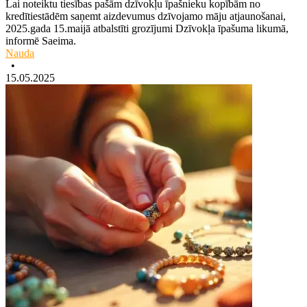
Lai noteiktu tiesības pašām dzīvokļu īpašnieku kopībām no
kredītiestādēm saņemt aizdevumus dzīvojamo māju atjaunošanai,
2025.gada 15.maijā atbalstīti grozījumi Dzīvokļa īpašuma likumā,
informē Saeima.
Nauda
•
15.05.2025