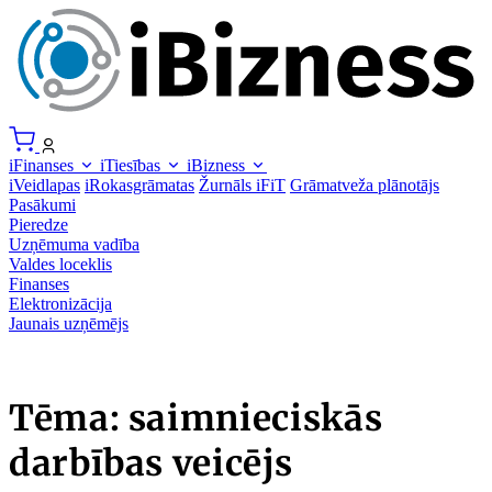
iFinanses
iTiesības
iBizness
iVeidlapas
iRokasgrāmatas
Žurnāls iFiT
Grāmatveža plānotājs
Pasākumi
Pieredze
Uzņēmuma vadība
Valdes loceklis
Finanses
Elektronizācija
Jaunais uzņēmējs
Tēma: saimnieciskās
darbības veicējs