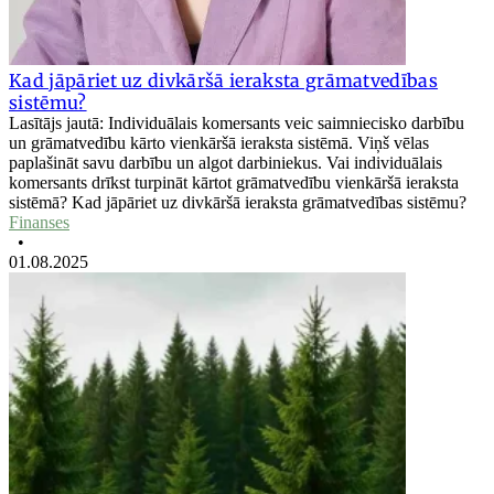
Kad jāpāriet uz divkāršā ieraksta grāmatvedības
sistēmu?
Lasītājs jautā: Individuālais komersants veic saimniecisko darbību
un grāmatvedību kārto vienkāršā ieraksta sistēmā. Viņš vēlas
paplašināt savu darbību un algot darbiniekus. Vai individuālais
komersants drīkst turpināt kārtot grāmatvedību vienkāršā ieraksta
sistēmā? Kad jāpāriet uz divkāršā ieraksta grāmatvedības sistēmu?
Finanses
•
01.08.2025