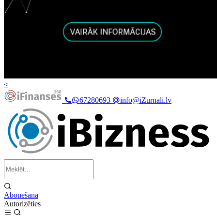
<
67280693
info@iZurnali.lv
Abonēšana
Autorizēties