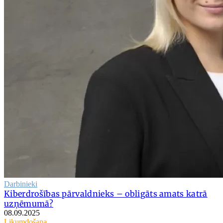
Darbinieki
Kiberdrošības pārvaldnieks – obligāts amats katrā
uzņēmumā?
08.09.2025
Likumdošana