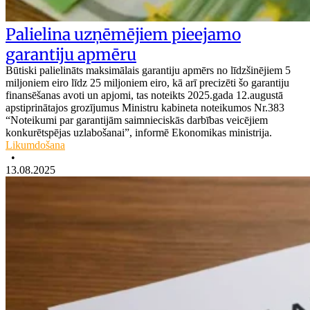
Palielina uzņēmējiem pieejamo
garantiju apmēru
Būtiski palielināts maksimālais garantiju apmērs no līdzšinējiem 5
miljoniem eiro līdz 25 miljoniem eiro, kā arī precizēti šo garantiju
finansēšanas avoti un apjomi, tas noteikts 2025.gada 12.augustā
apstiprinātajos grozījumus Ministru kabineta noteikumos Nr.383
“Noteikumi par garantijām saimnieciskās darbības veicējiem
konkurētspējas uzlabošanai”, informē Ekonomikas ministrija.
Likumdošana
•
13.08.2025