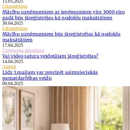
15.05.2025
Likumdošana
Mācību uzņēmumiem ar ieņēmumiem virs 3000 eiro
gadā būs jāreģistrējas kā nodokļu maksātājiem
30.04.2025
Likumdošana
Mācību uzņēmumiem būs jāreģistrējas kā nodokļu
maksātājiem
17.04.2025
Uzņēmuma dibināšana
Vai video satura veidotājam jāreģistrējas?
14.04.2025
Aktuāli
Līdz 1.maijam var precizēt saimnieciskās
pamatdarbības veidu
09.04.2025