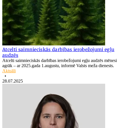
Atcelti saimnieciskās darbības ierobežojumi egļu
audzēs
Atcelti saimnieciskās darbības ierobežojumi egļu audzēs mēnesi
agrāk – ar 2025.gada 1.augustu, informē Valsts meža dienests.
Aktuāli
•
28.07.2025