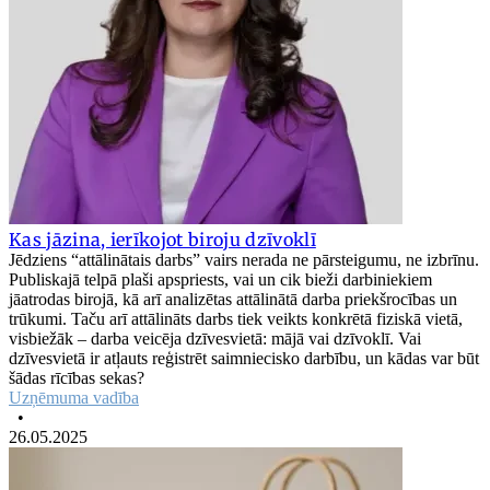
Kas jāzina, ierīkojot biroju dzīvoklī
Jēdziens “attālinātais darbs” vairs nerada ne pārsteigumu, ne izbrīnu.
Publiskajā telpā plaši apspriests, vai un cik bieži darbiniekiem
jāatrodas birojā, kā arī analizētas attālinātā darba priekšrocības un
trūkumi. Taču arī attālināts darbs tiek veikts konkrētā fiziskā vietā,
visbiežāk – darba veicēja dzīvesvietā: mājā vai dzīvoklī. Vai
dzīvesvietā ir atļauts reģistrēt saimniecisko darbību, un kādas var būt
šādas rīcības sekas?
Uzņēmuma vadība
•
26.05.2025