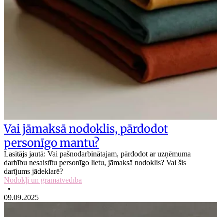
Vai jāmaksā nodoklis, pārdodot
personīgo mantu?
Lasītājs jautā: Vai pašnodarbinātajam, pārdodot ar uzņēmuma
darbību nesaistītu personīgo lietu, jāmaksā nodoklis? Vai šis
darījums jādeklarē?
Nodokļi un grāmatvedība
•
09.09.2025