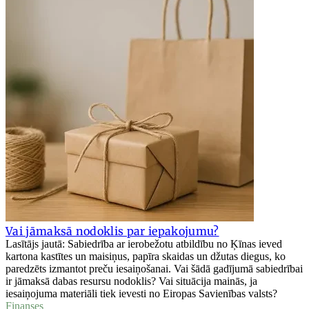
Vai jāmaksā nodoklis par iepakojumu?
Lasītājs jautā: Sabiedrība ar ierobežotu atbildību no Ķīnas ieved
kartona kastītes un maisiņus, papīra skaidas un džutas diegus, ko
paredzēts izmantot preču iesaiņošanai. Vai šādā gadījumā sabiedrībai
ir jāmaksā dabas resursu nodoklis? Vai situācija mainās, ja
iesaiņojuma materiāli tiek ievesti no Eiropas Savienības valsts?
Finanses