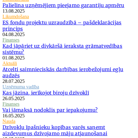
Palielina uzņēmējiem pieejamo garantiju apmēru
13.08.2025
Likumdošana
ES fondu projektu uzraudzībā – pašdeklarācijas
princips
04.08.2025
Finanses
Kad jāpāriet uz divkāršā ieraksta grāmatvedības
sistēmu?
01.08.2025
Aktuāli
Atcelti saimnieciskās darbības ierobežojumi egļu
audzēs
28.07.2025
Uzņēmuma vadība
Kas jāzina, ierīkojot biroju dzīvoklī
26.05.2025
Finanses
Vai jāmaksā nodoklis par iepakojumu?
16.05.2025
Nauda
Dzīvokļu īpašnieku kopības varēs saņemt
aizdevumus dzīvojamo māju atjaunošanai