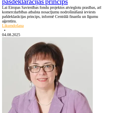
pašdeklarācijas princips
Lai Eiropas Savienības fondu projektos atvieglotu prasības, arī
komercdarbības atbalsta nosacījumu nodrošināšanā ieviests
pašdeklarācijas princips, informē Centrālā finanšu un līgumu
aģentūra.
Likumdošana
•
04.08.2025