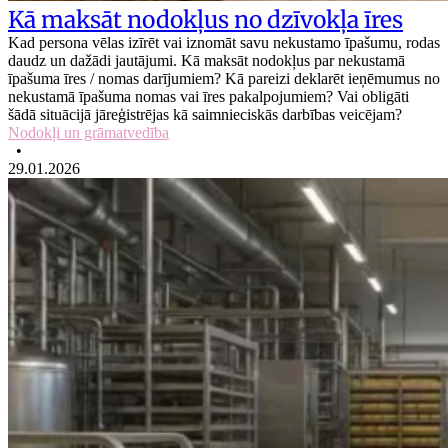
Kā maksāt nodokļus no dzīvokļa īres
Kad persona vēlas izīrēt vai iznomāt savu nekustamo īpašumu, rodas
daudz un dažādi jautājumi. Kā maksāt nodokļus par nekustamā
īpašuma īres / nomas darījumiem? Kā pareizi deklarēt ieņēmumus no
nekustamā īpašuma nomas vai īres pakalpojumiem? Vai obligāti
šādā situācijā jāreģistrējas kā saimnieciskās darbības veicējam?
Nodokļi un grāmatvedība
•
29.01.2026