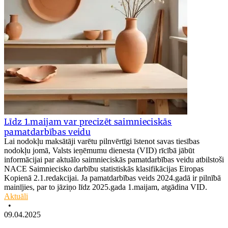
Līdz 1.maijam var precizēt saimnieciskās
pamatdarbības veidu
Lai nodokļu maksātāji varētu pilnvērtīgi īstenot savas tiesības
nodokļu jomā, Valsts ieņēmumu dienesta (VID) rīcībā jābūt
informācijai par aktuālo saimnieciskās pamatdarbības veidu atbilstoši
NACE Saimniecisko darbību statistiskās klasifikācijas Eiropas
Kopienā 2.1.redakcijai. Ja pamatdarbības veids 2024.gadā ir pilnībā
mainījies, par to jāziņo līdz 2025.gada 1.maijam, atgādina VID.
Aktuāli
•
09.04.2025