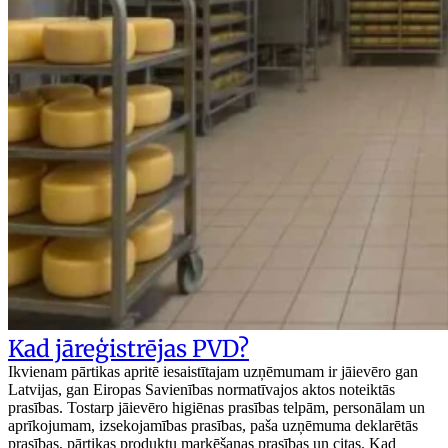
Kad jāreģistrējas PVD?
Ikvienam pārtikas apritē iesaistītajam uzņēmumam ir jāievēro gan
Latvijas, gan Eiropas Savienības normatīvajos aktos noteiktās
prasības. Tostarp jāievēro higiēnas prasības telpām, personālam un
aprīkojumam, izsekojamības prasības, paša uzņēmuma deklarētās
prasības, pārtikas produktu marķēšanas prasības un citas. Kad