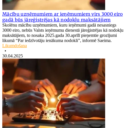
Mācību uzņēmumiem ar ieņēmumiem virs 3000 eiro
gadā būs jāreģistrējas kā nodokļu maksātājiem
Skolēnu mācību uzņēmumiem, kuru ieņēmumi gadā nesasniegs
3000 eiro, nebūs Valsts ieņēmumu dienestā jāreģistrējas kā nodokļu
maksātājiem, to nosaka 2025.gada 30.aprīlī pieņemtie grozījumi
likumā “Par iedzīvotāju ienākuma nodokli”, informē Saeima.
Likumdošana
•
30.04.2025