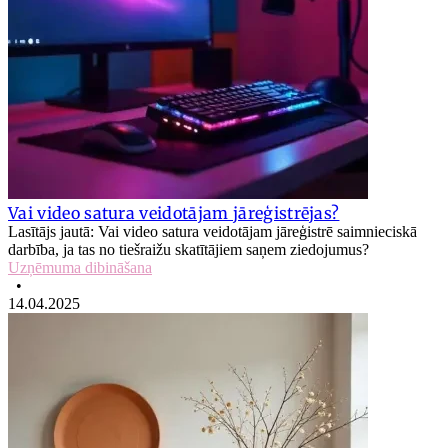
Vai video satura veidotājam jāreģistrējas?
Lasītājs jautā: Vai video satura veidotājam jāreģistrē saimnieciskā
darbība, ja tas no tiešraižu skatītājiem saņem ziedojumus?
Uzņēmuma dibināšana
•
14.04.2025