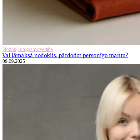
Nodokļi un grāmatvedība
Vai jāmaksā nodoklis, pārdodot personīgo mantu?
09.09.2025