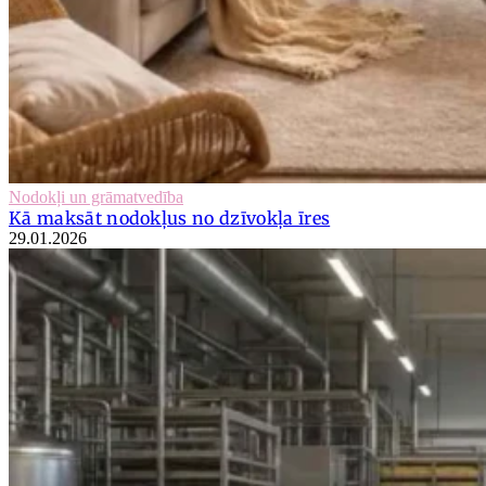
Nodokļi un grāmatvedība
Kā maksāt nodokļus no dzīvokļa īres
29.01.2026