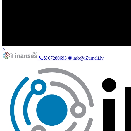
<
67280693
info@iZurnali.lv