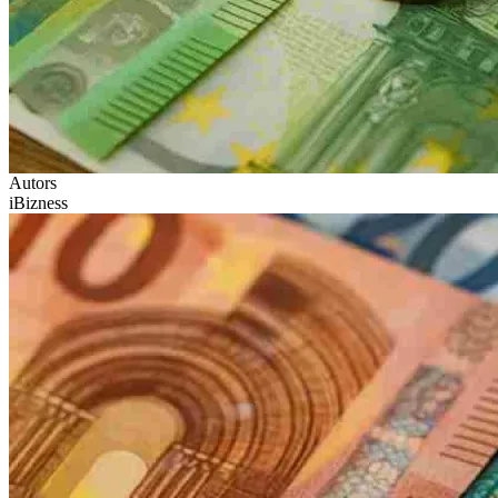
Autors
iBizness