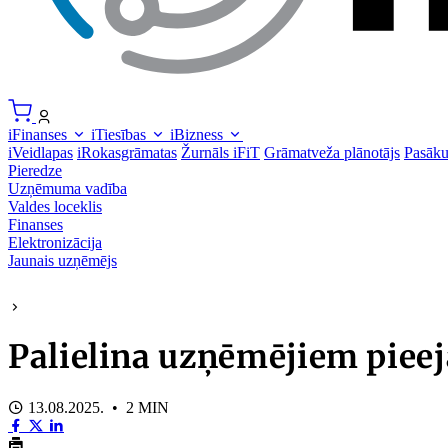
iFinanses
iTiesības
iBizness
iVeidlapas
iRokasgrāmatas
Žurnāls iFiT
Grāmatveža plānotājs
Pasāk
Pieredze
Uzņēmuma vadība
Valdes loceklis
Finanses
Elektronizācija
Jaunais uzņēmējs
Palielina uzņēmējiem piee
13.08.2025. • 2 MIN