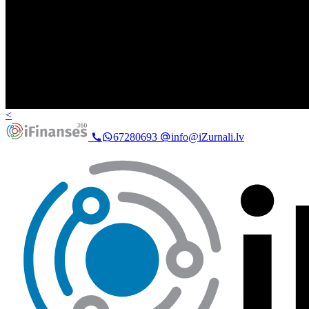
<
67280693
info@iZurnali.lv