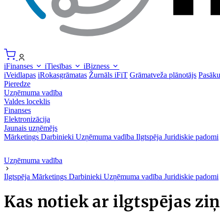
iFinanses
iTiesības
iBizness
iVeidlapas
iRokasgrāmatas
Žurnāls iFiT
Grāmatveža plānotājs
Pasāk
Pieredze
Uzņēmuma vadība
Valdes loceklis
Finanses
Elektronizācija
Jaunais uzņēmējs
Mārketings
Darbinieki
Uzņēmuma vadība
Ilgtspēja
Juridiskie padomi
Uzņēmuma vadība
Ilgtspēja
Mārketings
Darbinieki
Uzņēmuma vadība
Juridiskie padomi
Kas notiek ar ilgtspējas z