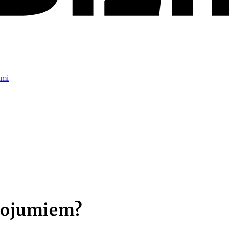
umi
iņojumiem?