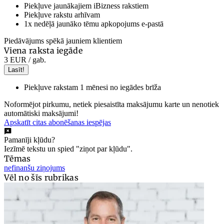
Piekļuve jaunākajiem iBizness rakstiem
Piekļuve rakstu arhīvam
1x nedēļā jaunāko tēmu apkopojums e-pastā
Piedāvājums spēkā jauniem klientiem
Viena raksta iegāde
3 EUR
/ gab.
Lasīt!
Piekļuve rakstam 1 mēnesi no iegādes brīža
Noformējot pirkumu, netiek piesaistīta maksājumu karte un nenotiek
automātiski maksājumi!
Apskatīt citas abonēšanas iespējas
Pamanīji kļūdu?
Iezīmē tekstu un spied "ziņot par kļūdu".
Tēmas
nefinanšu ziņojums
Vēl no šīs rubrikas