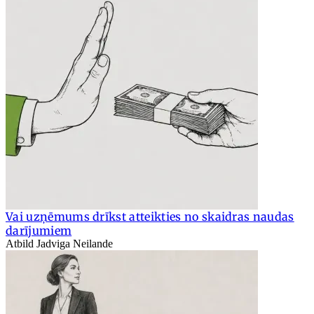
Vai uzņēmums drīkst atteikties no skaidras naudas
darījumiem
Atbild Jadviga Neilande