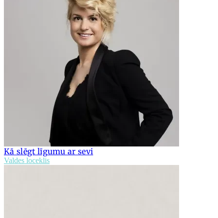
Kā slēgt līgumu ar sevi
Valdes loceklis