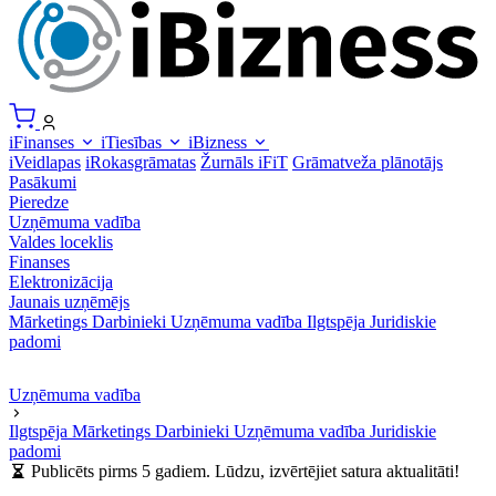
iFinanses
iTiesības
iBizness
iVeidlapas
iRokasgrāmatas
Žurnāls iFiT
Grāmatveža plānotājs
Pasākumi
Pieredze
Uzņēmuma vadība
Valdes loceklis
Finanses
Elektronizācija
Jaunais uzņēmējs
Mārketings
Darbinieki
Uzņēmuma vadība
Ilgtspēja
Juridiskie
padomi
Uzņēmuma vadība
Ilgtspēja
Mārketings
Darbinieki
Uzņēmuma vadība
Juridiskie
padomi
Publicēts pirms 5 gadiem. Lūdzu, izvērtējiet satura aktualitāti!