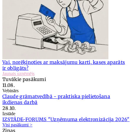
Vai, norēķinoties ar maksājumu karti, kases aparāts
ir obligāts?
Jaunais uzņēmējs
Tuvākie pasākumi
11.08.
Vebinārs
Claude grāmatvedībā - praktiska pielietošana
ikdienas darbā
28.10.
Izstāde
IZSTĀDE-FORUMS "Uzņēmuma elektronizācija 2026"
Visi pasākumi >
Ziņas