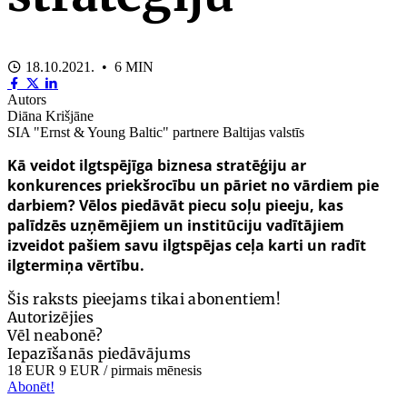
18.10.2021. • 6 MIN
Autors
Diāna Krišjāne
SIA "Ernst & Young Baltic" partnere Baltijas valstīs
Kā veidot ilgtspējīga biznesa stratēģiju ar
konkurences priekšrocību un pāriet no vārdiem pie
darbiem? Vēlos piedāvāt piecu soļu pieeju, kas
palīdzēs uzņēmējiem un institūciju vadītājiem
izveidot pašiem savu ilgtspējas ceļa karti un radīt
ilgtermiņa vērtību.
Šis raksts pieejams tikai abonentiem!
Autorizējies
Vēl neabonē?
Iepazīšanās piedāvājums
18 EUR
9 EUR
/ pirmais mēnesis
Abonēt!