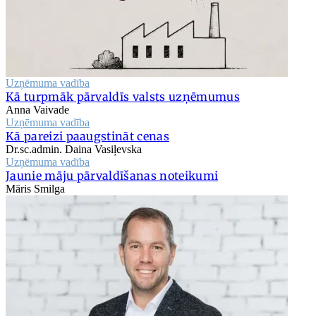
Uzņēmuma vadība
Kā turpmāk pārvaldīs valsts uzņēmumus
Anna Vaivade
Uzņēmuma vadība
Kā pareizi paaugstināt cenas
Dr.sc.admin. Daina Vasiļevska
Uzņēmuma vadība
Jaunie māju pārvaldīšanas noteikumi
Māris Smilga