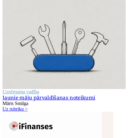
Uzņēmuma vadība
Jaunie māju pārvaldīšanas noteikumi
Māris Smilga
Uz rubriku >