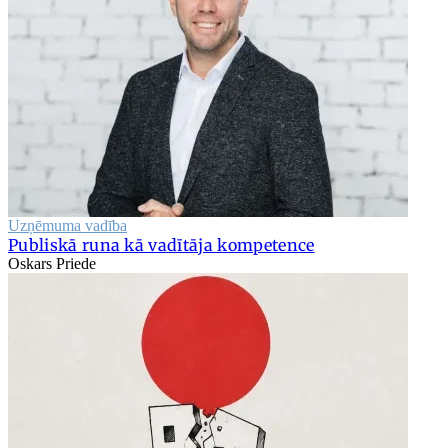
Uzņēmuma vadība
Publiskā runa kā vadītāja kompetence
Oskars Priede