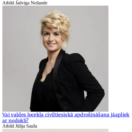
Atbild Jadviga Neilande
Vai valdes locekļa civiltiesiskā apdrošināšana jāapliek
ar nodokli?
Atbild Jūlija Sauša