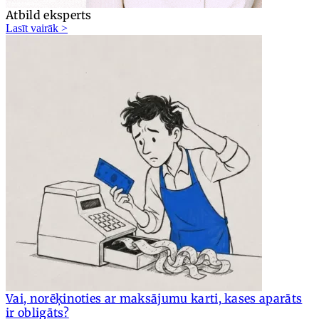
Atbild eksperts
Lasīt vairāk >
Vai, norēķinoties ar maksājumu karti, kases aparāts
ir obligāts?