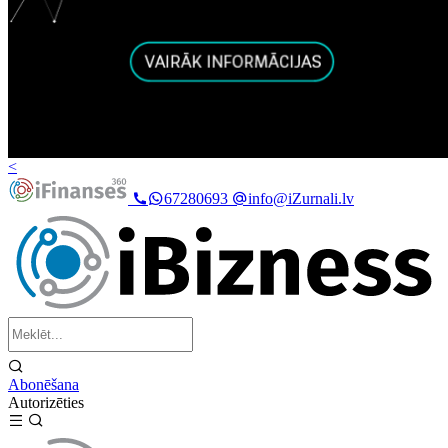
<
67280693
info@iZurnali.lv
Abonēšana
Autorizēties