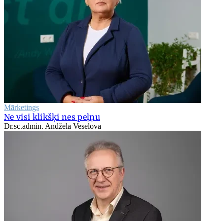
Mārketings
Ne visi klikšķi nes peļņu
Dr.sc.admin. Andžela Veselova