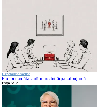
Uzņēmuma vadība
Kad personāla vadību nodot ārpakalpojumā
Evija Šalte