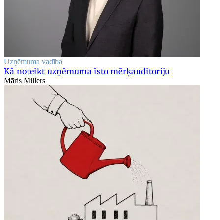
Uzņēmuma vadība
Kā noteikt uzņēmuma īsto mērķauditoriju
Māris Millers