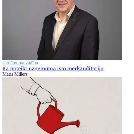
Uzņēmuma vadība
Kā noteikt uzņēmuma īsto mērķauditoriju
Māris Millers