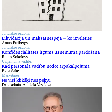
Juridiskie padomi
Likvidācija un maksātnespēja – ko izvēlēties
Artūrs Freibergs
Juridiskie padomi
Konfidencialitātes līgums uzņēmuma pārdošanā
Reinis Sokolovs
Uzņēmuma vadība
Kad personāla vadību nodot ārpakalpojumā
Evija Šalte
Mārketings
Ne visi klikšķi nes peļņu
Dr.sc.admin. Andžela Veselova