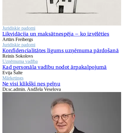
Juridiskie padomi
Likvidācija un maksātnespēja – ko izvēlēties
Artūrs Freibergs
Juridiskie padomi
Konfidencialitātes līgums uzņēmuma pārdošanā
Reinis Sokolovs
Uzņēmuma vadība
Kad personāla vadību nodot ārpakalpojumā
Evija Šalte
Mārketings
Ne visi klikšķi nes peļņu
Dr.sc.admin. Andžela Veselova