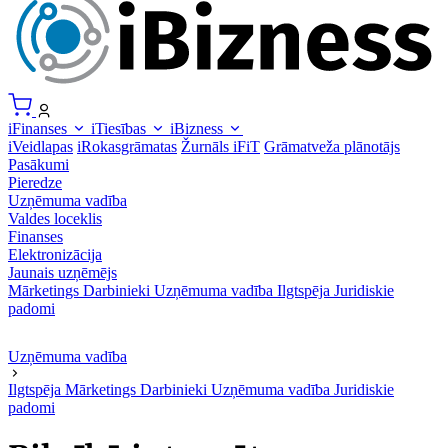
iFinanses
iTiesības
iBizness
iVeidlapas
iRokasgrāmatas
Žurnāls iFiT
Grāmatveža plānotājs
Pasākumi
Pieredze
Uzņēmuma vadība
Valdes loceklis
Finanses
Elektronizācija
Jaunais uzņēmējs
Mārketings
Darbinieki
Uzņēmuma vadība
Ilgtspēja
Juridiskie
padomi
Uzņēmuma vadība
Ilgtspēja
Mārketings
Darbinieki
Uzņēmuma vadība
Juridiskie
padomi