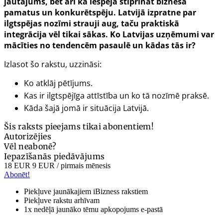
jautājums, bet arī kā iespēja stiprināt biznesa
pamatus un konkurētspēju. Latvijā izpratne par
ilgtspējas nozīmi strauji aug, taču praktiskā
integrācija vēl tikai sākas. Ko Latvijas uzņēmumi var
mācīties no tendencēm pasaulē un kādas tās ir?
Izlasot šo rakstu, uzzināsi:
Ko atklāj pētījums.
Kas ir ilgtspējīga attīstība un ko tā nozīmē praksē.
Kāda šajā jomā ir situācija Latvijā.
Šis raksts pieejams tikai abonentiem!
Autorizējies
Vēl neabonē?
Iepazīšanās piedāvājums
18 EUR
9 EUR
/ pirmais mēnesis
Abonēt!
Piekļuve jaunākajiem iBizness rakstiem
Piekļuve rakstu arhīvam
1x nedēļā jaunāko tēmu apkopojums e-pastā