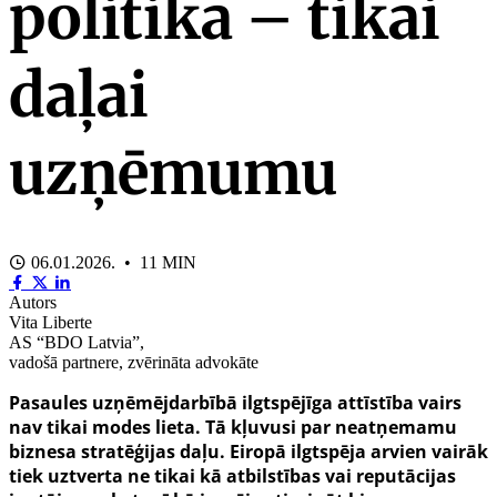
politika – tikai
daļai
uzņēmumu
06.01.2026. • 11 MIN
Autors
Vita Liberte
AS “BDO Latvia”,
vadošā partnere, zvērināta advokāte
Pasaules uzņēmējdarbībā ilgtspējīga attīstība vairs
nav tikai modes lieta. Tā kļuvusi par neatņemamu
biznesa stratēģijas daļu. Eiropā ilgtspēja arvien vairāk
tiek uztverta ne tikai kā atbilstības vai reputācijas