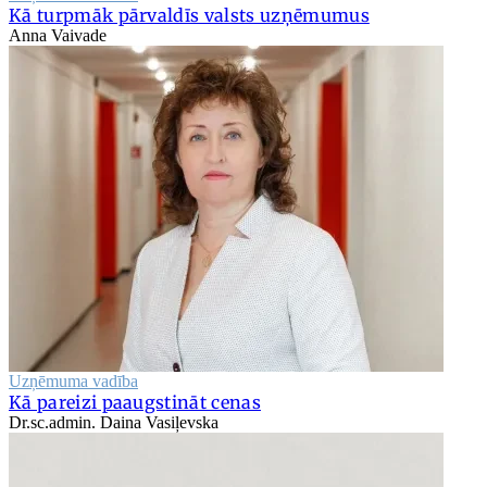
Kā turpmāk pārvaldīs valsts uzņēmumus
Anna Vaivade
Uzņēmuma vadība
Kā pareizi paaugstināt cenas
Dr.sc.admin. Daina Vasiļevska