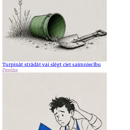
Turpināt strādāt vai slēgt ciet saimniecību
Pieredze