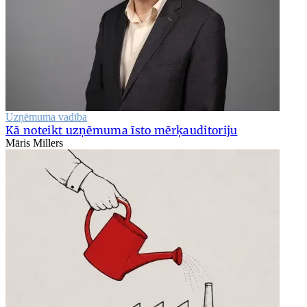
Uzņēmuma vadība
Kā noteikt uzņēmuma īsto mērķauditoriju
Māris Millers