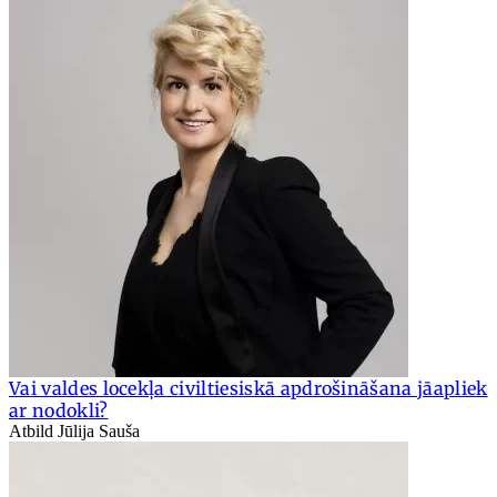
Vai valdes locekļa civiltiesiskā apdrošināšana jāapliek
ar nodokli?
Atbild Jūlija Sauša