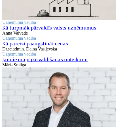
Uzņēmuma vadība
Kā turpmāk pārvaldīs valsts uzņēmumus
Anna Vaivade
Uzņēmuma vadība
Kā pareizi paaugstināt cenas
Dr.sc.admin. Daina Vasiļevska
Uzņēmuma vadība
Jaunie māju pārvaldīšanas noteikumi
Māris Smilga