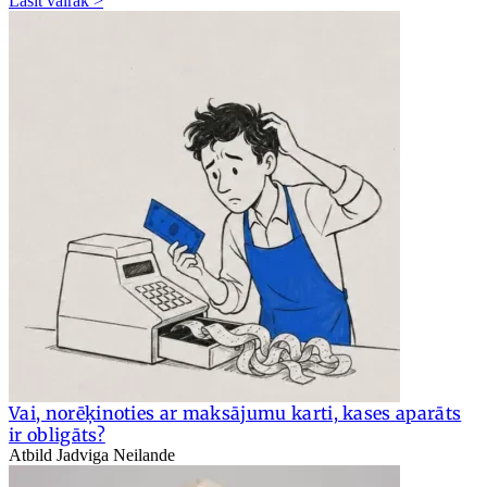
Lasīt vairāk >
Vai, norēķinoties ar maksājumu karti, kases aparāts
ir obligāts?
Atbild Jadviga Neilande