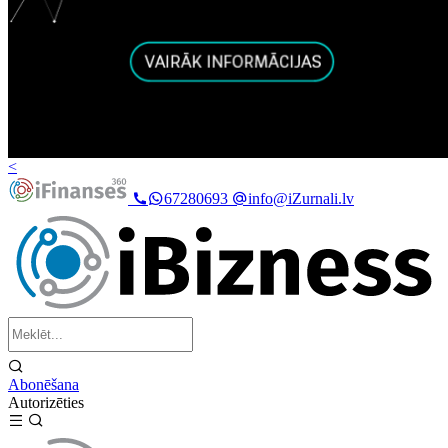
<
67280693
info@iZurnali.lv
Abonēšana
Autorizēties