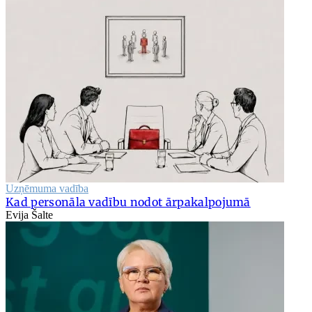
Uzņēmuma vadība
Kad personāla vadību nodot ārpakalpojumā
Evija Šalte