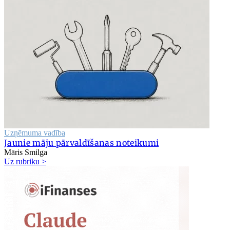
Uzņēmuma vadība
Jaunie māju pārvaldīšanas noteikumi
Māris Smilga
Uz rubriku >