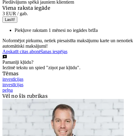
Piedāvājums spēkā jauniem klientiem
Viena raksta iegāde
3 EUR
/ gab.
Lasīt!
Piekļuve rakstam 1 mēnesi no iegādes brīža
Noformējot pirkumu, netiek piesaistīta maksājumu karte un nenotiek
automātiski maksājumi!
Apskatīt citas abonēšanas iespējas
Pamanīji kļūdu?
Iezīmē tekstu un spied "ziņot par kļūdu".
Tēmas
investīcijas
investīcijas
peļņa
Vēl no šīs rubrikas