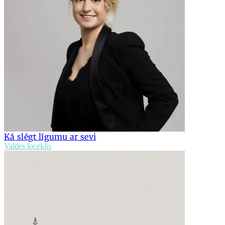
Kā slēgt līgumu ar sevi
Valdes loceklis