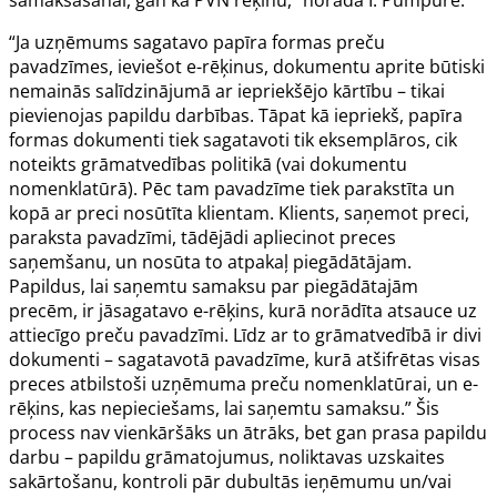
samaksāšanai, gan kā PVN rēķinu,” norāda I. Pumpure.
“Ja uzņēmums sagatavo papīra formas preču
pavadzīmes, ieviešot e-rēķinus, dokumentu aprite būtiski
nemainās salīdzinājumā ar iepriekšējo kārtību – tikai
pievienojas papildu darbības. Tāpat kā iepriekš, papīra
formas dokumenti tiek sagatavoti tik eksemplāros, cik
noteikts grāmatvedības politikā (vai dokumentu
nomenklatūrā). Pēc tam pavadzīme tiek parakstīta un
kopā ar preci nosūtīta klientam. Klients, saņemot preci,
paraksta pavadzīmi, tādējādi apliecinot preces
saņemšanu, un nosūta to atpakaļ piegādātājam.
Papildus, lai saņemtu samaksu par piegādātajām
precēm, ir jāsagatavo e-rēķins, kurā norādīta atsauce uz
attiecīgo preču pavadzīmi. Līdz ar to grāmatvedībā ir divi
dokumenti – sagatavotā pavadzīme, kurā atšifrētas visas
preces atbilstoši uzņēmuma preču nomenklatūrai, un e-
rēķins, kas nepieciešams, lai saņemtu samaksu.” Šis
process nav vienkāršāks un ātrāks, bet gan prasa papildu
darbu – papildu grāmatojumus, noliktavas uzskaites
sakārtošanu, kontroli pār dubultās ieņēmumu un/vai