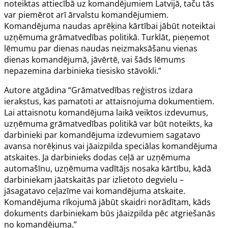
noteiktas attiecībā uz komandējumiem Latvijā, taču tās
var piemērot arī ārvalstu komandējumiem.
Komandējuma naudas aprēķina kārtībai jābūt noteiktai
uzņēmuma grāmatvedības politikā. Turklāt, pieņemot
lēmumu par dienas naudas neizmaksāšanu vienas
dienas komandējumā, jāvērtē, vai šāds lēmums
nepazemina darbinieka tiesisko stāvokli.”
Autore atgādina “Grāmatvedības reģistros izdara
ierakstus, kas pamatoti ar attaisnojuma dokumentiem.
Lai attaisnotu komandējuma laikā veiktos izdevumus,
uzņēmuma grāmatvedības politikā var būt noteikts, ka
darbinieki par komandējuma izdevumiem sagatavo
avansa norēķinus vai jāaizpilda speciālas komandējuma
atskaites. Ja darbinieks dodas ceļā ar uzņēmuma
automašīnu, uzņēmuma vadītājs nosaka kārtību, kādā
darbiniekam jāatskaitās par izlietoto degvielu –
jāsagatavo ceļazīme vai komandējuma atskaite.
Komandējuma rīkojumā jābūt skaidri norādītam, kāds
dokuments darbiniekam būs jāaizpilda pēc atgriešanās
no komandējuma.”