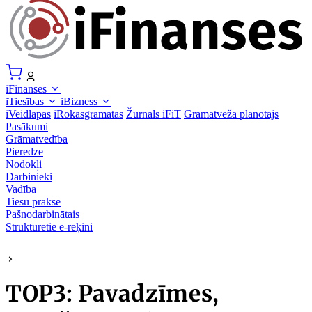
iFinanses
iTiesības
iBizness
iVeidlapas
iRokasgrāmatas
Žurnāls iFiT
Grāmatveža plānotājs
Pasākumi
Grāmatvedība
Pieredze
Nodokļi
Darbinieki
Vadība
Tiesu prakse
Pašnodarbinātais
Strukturētie e-rēķini
TOP3: Pavadzīmes,