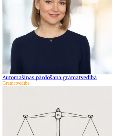
Automašīnas pārdošana grāmatvedībā
Grāmatvedība