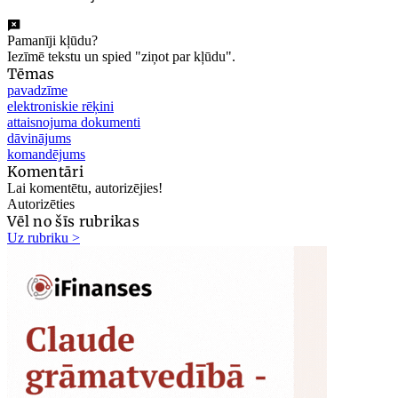
Pamanīji kļūdu?
Iezīmē tekstu un spied "ziņot par kļūdu".
Tēmas
pavadzīme
elektroniskie rēķini
attaisnojuma dokumenti
dāvinājums
komandējums
Komentāri
Lai komentētu, autorizējies!
Autorizēties
Vēl no šīs rubrikas
Uz rubriku >