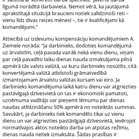
līgumā norādītā darbavieta. Ņemot vērā, ka jautājumā
aprakstītajā situācijā braucieni notiek salīdzinoši reti –
vienu līdz divas reizes mēnesī –, tie ir kvalificējami kā
komandējumi.”
Attiecībā uz izdevumu kompensāciju komandējumiem A.
Ziemele norāda: “Ja darbinieks, dodoties komandējumā
uz ārvalstīm, ceļā pavada vairāk nekā vienu dienu, viņam
par ceļā pavadīto laiku dienas nauda izmaksājama pilnā
apmērā tās valsts valūtā, uz kuru darbinieks nosūtīts, citā
konvertējamā valūtā atbilstoši grāmatvedībā
izmantojamam ārvalstu valūtas kursam vai eiro. Ja
darbinieks komandējuma laikā katru dienu var atgriezties
pastāvīgajā dzīvesvietā un tas ir ekonomiski pamatoti,
uzņēmuma vadītājs var pieņemt lēmumu par dienas
naudas atlīdzināšanu 50% apmērā no noteiktās summas.
Savukārt, ja darbinieks tiek komandēts tikai uz vienu
dienu un var atgriezties pastāvīgajā dzīvesvietā, ievērojot
normatīvajos aktos noteikto darba un atpūtas režīmu,
dienas nauda netiek izmaksāta. Šādas prasības ir