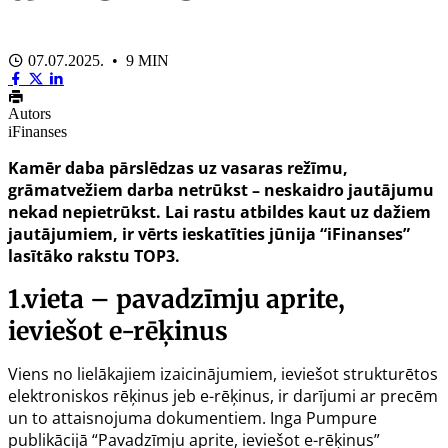
07.07.2025. • 9 MIN
Autors
iFinanses
Kamēr daba pārslēdzas uz vasaras režīmu,
grāmatvežiem darba netrūkst – neskaidro jautājumu
nekad nepietrūkst. Lai rastu atbildes kaut uz dažiem
jautājumiem, ir vērts ieskatīties jūnija “iFinanses”
lasītāko rakstu TOP3.
1.vieta – pavadzīmju aprite,
ieviešot e-rēķinus
Viens no lielākajiem izaicinājumiem, ieviešot strukturētos
elektroniskos rēķinus jeb e-rēķinus, ir darījumi ar precēm
un to attaisnojuma dokumentiem. Inga Pumpure
publikācijā “
Pavadzīmju aprite, ieviešot e-rēķinus
”