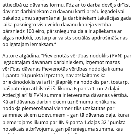
attiecībā uz dāvanas formu, līdz ar to darba devējs drīkst
dāvināt darbiniekam arī dāvanu karti preču iegādei vai
pakalpojumu saņemšanai. Ja darbiniekam taksācijas gada
laikā pasniegto visu veidu dāvanu kopējā vērtība
pārsniedz 100 eiro, pārsnieguma daļa ir apliekama ar
algas nodokli, tostarp ar valsts sociālās apdrošināšanas
obligātajām iemaksām.”
Autore atgādina: “Pievienotās vērtības nodoklis (PVN) par
iegādātajām dāvanām darbiniekiem, izņemot mazas
vērtības dāvanas Pievienotās vērtības nodokļa likuma
1.panta 10.punkta izpratnē, nav atskaitāms kā
priekšnodoklis vai arī ir jāaprēķina nodoklis par, tostarp,
pašpatēriņu atbilstoši šī likuma 6.panta 1. un 2.daļai.
Attiecīgi arī šī PVN summa ir ietverama dāvanas vērtībā.
Kā arī dāvanas darbiniekiem uzņēmumu ienākuma
nodokļa piemērošanai vienmēr tiks uzskatītas par
saimnieciskiem izdevumiem – gan tā dāvanas daļa, kurai
1
piemērojams likuma par IIN 9.panta 1.daļas 32.
punktā
noteiktais atbrīvojums, gan pārsnieguma summa, kas