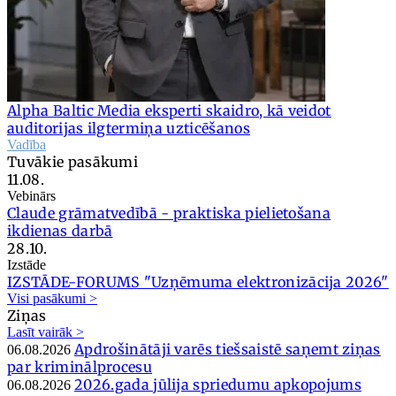
Alpha Baltic Media eksperti skaidro, kā veidot
auditorijas ilgtermiņa uzticēšanos
Vadība
Tuvākie pasākumi
11.08.
Vebinārs
Claude grāmatvedībā - praktiska pielietošana
ikdienas darbā
28.10.
Izstāde
IZSTĀDE-FORUMS "Uzņēmuma elektronizācija 2026"
Visi pasākumi >
Ziņas
Lasīt vairāk >
Apdrošinātāji varēs tiešsaistē saņemt ziņas
06.08.2026
par kriminālprocesu
2026.gada jūlija spriedumu apkopojums
06.08.2026