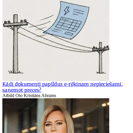
Kādi dokumenti papildus e-rēķinam nepieciešami,
saņemot preces?
Atbild Oto Kristiāns Abrams