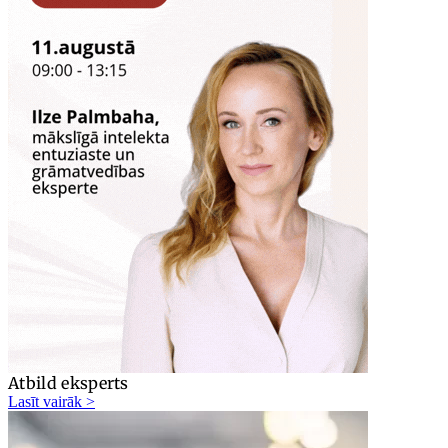
Atbild eksperts
Lasīt vairāk >