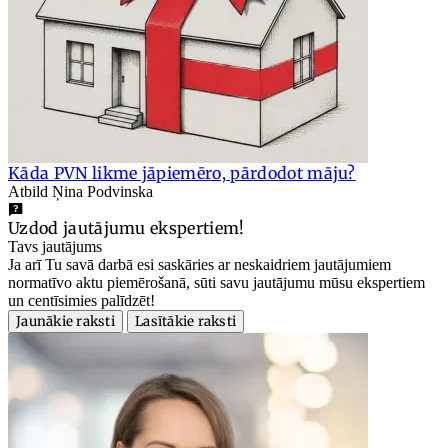
Kāda PVN likme jāpiemēro, pārdodot māju?
Atbild Ņina Podvinska
Uzdod jautājumu ekspertiem!
Tavs jautājums
Ja arī Tu savā darbā esi saskāries ar neskaidriem jautājumiem
normatīvo aktu piemērošanā, sūti savu jautājumu mūsu ekspertiem
un centīsimies palīdzēt!
Jaunākie raksti
Lasītākie raksti