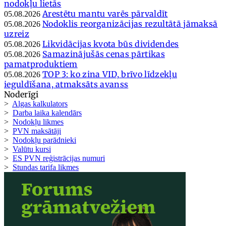
nodokļu lietās
Arestētu mantu varēs pārvaldīt
05.08.2026
Nodoklis reorganizācijas rezultātā jāmaksā
05.08.2026
uzreiz
Likvidācijas kvota būs dividendes
05.08.2026
Samazinājušās cenas pārtikas
05.08.2026
pamatproduktiem
TOP 3: ko zina VID, brīvo līdzekļu
05.08.2026
ieguldīšana, atmaksāts avanss
Noderīgi
>
Algas kalkulators
>
Darba laika kalendārs
>
Nodokļu likmes
>
PVN maksātāji
>
Nodokļu parādnieki
>
Valūtu kursi
>
ES PVN reģistrācijas numuri
>
Stundas tarifa likmes