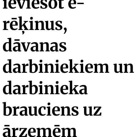
ieviešot e-
rēķinus,
dāvanas
darbiniekiem un
darbinieka
brauciens uz
ārzemēm