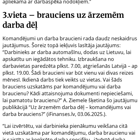
apliekama ar darbaspēka nodokļiem.”
3.vieta – brauciens uz ārzemēm
darba dēļ
Komandējumi un darba braucieni rada daudz neskaidrus
jautājumus. Šoreiz topā iekļuvis lasītāja jautājums:
“Darbinieks ar darba automašīnu, dodas uz Lietuvu, lai
apskatītu un iegādātos tehniku. Izbraukšana no
darbavietas paredzēta plkst. 7.00, atgriešanās Latvijā – ap
plkst. 19.00. Šādi braucieni var būt vienu vai divas reizes
mēnesī. Ikdienā darbs tiek veikts uz vietas. Vai šāds
brauciens uzskatāms par komandējumu vai darba
braucienu? Kādi attaisnojuma dokumenti nepieciešami,
lai pamatotu braucienu?” A. Ziemele šķetina šo jautājumu
publikācijā “
Uz ārzemēm darba dēļ – komandējums vai
darba brauciens?
” (iFinanses.lv, 03.06.2025.).
“Lai izvērtētu, vai darbinieka pienākumu veikšana citā
vietā uzskatāma par komandējumu, darba braucienu vai
ir saistīta ar konkrēto darba specifiku, jāvērtē darba