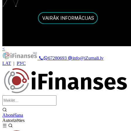
<
67280693
info@iZurnali.lv
LAT
|
РУС
Abonēšana
Autorizēties