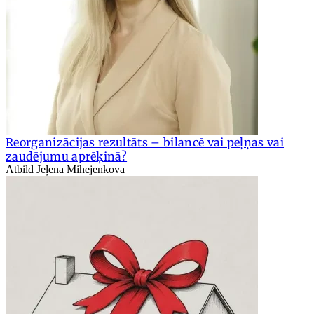
Reorganizācijas rezultāts – bilancē vai peļņas vai
zaudējumu aprēķinā?
Atbild Jeļena Mihejenkova