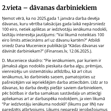
2.vieta – dāvanas darbiniekiem
Ņemot vērā, ka no 2025.gada 1.janvāra darba devēja
dāvanas, kuru vērtība taksācijas gada laikā nepārsniedz
100 eiro, netiek apliktas ar iedzīvotāju ienākuma nodokli,
lasītāju interesēja jautājums: “Vai likumā noteiktais 100
eiro limits attiecināms arī uz dāvanu kartēm?” Atbildi
sniedz Dana Muceniece publikācijā “
Kādas dāvanas var
dāvināt darbiniekam?
” (iFinanses.lv, 12.06.2025.).
D. Muceniece skaidro: “Pie ienākumiem, par kuriem ir
jāmaksā algas nodoklis pieskaita darba algu, prēmijas,
vienreizēju un sistemātisku atlīdzību, kā arī citus
ienākumus, ko darbinieks saņem, pamatojoties uz
pašreizējām vai iepriekšējām darba attiecībām. Līdz ar to
dāvanas, ko darba devējs piešķir saviem darbiniekiem,
pēc būtības ir darba samaksas sastāvdaļa un attiecīgi
apliekamas arī ar darbaspēka nodokļiem, ja vien likumā
“Par iedzīvotāju ienākuma nodokli” (likums par IIN) nav
paredzēts atbrīvojums. Likums neparedz ierobežojumus