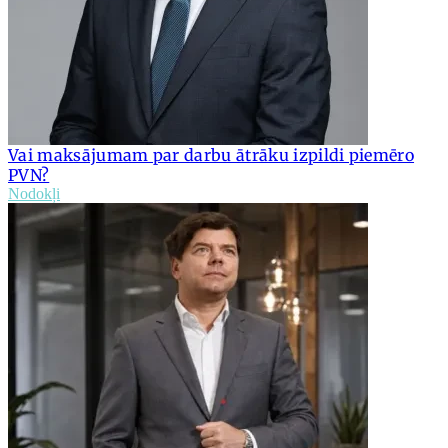
Vai maksājumam par darbu ātrāku izpildi piemēro
PVN?
Nodokļi