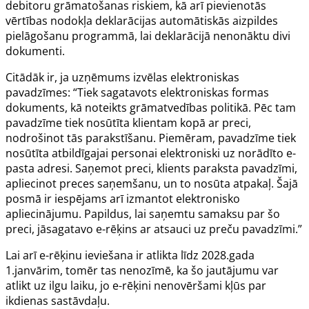
debitoru grāmatošanas riskiem, kā arī pievienotās
vērtības nodokļa deklarācijas automātiskās aizpildes
pielāgošanu programmā, lai deklarācijā nenonāktu divi
dokumenti.
Citādāk ir, ja uzņēmums izvēlas elektroniskas
pavadzīmes: “Tiek sagatavots elektroniskas formas
dokuments, kā noteikts grāmatvedības politikā. Pēc tam
pavadzīme tiek nosūtīta klientam kopā ar preci,
nodrošinot tās parakstīšanu. Piemēram, pavadzīme tiek
nosūtīta atbildīgajai personai elektroniski uz norādīto e-
pasta adresi. Saņemot preci, klients paraksta pavadzīmi,
apliecinot preces saņemšanu, un to nosūta atpakaļ. Šajā
posmā ir iespējams arī izmantot elektronisko
apliecinājumu. Papildus, lai saņemtu samaksu par šo
preci, jāsagatavo e-rēķins ar atsauci uz preču pavadzīmi.”
Lai arī e-rēķinu ieviešana ir atlikta līdz 2028.gada
1.janvārim, tomēr tas nenozīmē, ka šo jautājumu var
atlikt uz ilgu laiku, jo e-rēķini nenovēršami kļūs par
ikdienas sastāvdaļu.