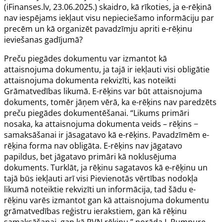
(iFinanses.lv, 23.06.2025.) skaidro, kā rīkoties, ja e-rēķinā
nav iespējams iekļaut visu nepieciešamo informāciju par
precēm un kā organizēt pavadzīmju apriti e-rēķinu
ieviešanas gadījumā?
Preču piegādes dokumentu var izmantot kā
attaisnojuma dokumentu, ja tajā ir iekļauti visi obligātie
attaisnojuma dokumenta rekvizīti, kas noteikti
Grāmatvedības likumā. E-rēķins var būt attaisnojuma
dokuments, tomēr jāņem vērā, ka e-rēķins nav paredzēts
preču piegādes dokumentēšanai. “Likums primāri
nosaka, ka attaisnojuma dokumenta veids – rēķins −
samaksāšanai ir jāsagatavo kā e-rēķins. Pavadzīmēm e-
rēķina forma nav obligāta. E-rēķins nav jāgatavo
papildus, bet jāgatavo primāri kā noklusējuma
dokuments. Turklāt, ja rēķinu sagatavos kā e-rēķinu un
tajā būs iekļauti arī visi Pievienotās vērtības nodokļa
likumā noteiktie rekvizīti un informācija, tad šādu e-
rēķinu varēs izmantot gan kā attaisnojuma dokumentu
grāmatvedības reģistru ierakstiem, gan kā rēķinu