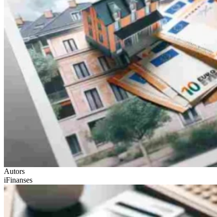
Autors
iFinanses