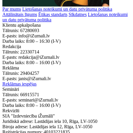
Par mums
Lietošanas noteikumi un datu privātuma politika
Attālinātais līgums
Ētikas standarts
Sīkdatnes
Lietošanas noteikumi
un datu privātuma politika
Klientu apkalpošana
Tālrunis:
67280693
E-pasts:
info@iZurnali.lv
Darba laiks:
8:00 – 16:30
(I-V)
Redakcija
Tālrunis:
22330714
E-pasts:
redakcija@iZurnali.lv
Darba laiks:
8:00 – 16:00
(I-V)
Reklāma
Tālrunis:
29404257
E-pasts:
janis@iZurnali.lv
Reklāmas iespējas
Semināri
Tālrunis:
66915571
E-pasts:
seminari@iZurnali.lv
Darba laiks:
8:00 – 16:00
(I-V)
Rekvizīti
SIA "Izdevniecība iŽurnāli"
Juridiskā adrese: Lastādijas iela 10, Rīga, LV-1050
Biroja adrese: Lastādijas iela 12, Rīga, LV-1050
Reģistrācijas numurs: 40103221835