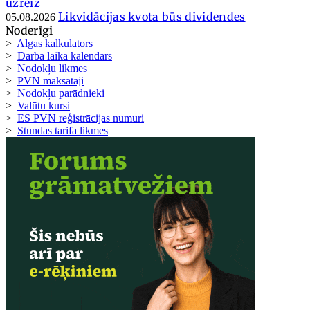
uzreiz
Likvidācijas kvota būs dividendes
05.08.2026
Noderīgi
>
Algas kalkulators
>
Darba laika kalendārs
>
Nodokļu likmes
>
PVN maksātāji
>
Nodokļu parādnieki
>
Valūtu kursi
>
ES PVN reģistrācijas numuri
>
Stundas tarifa likmes