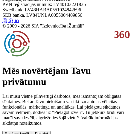
PVN reģistrācijas numurs: LV40103221835
Swedbank, LV48HABA0551024842696
SEB banka, LV84UNLA0055004409856
© 2009 - 2026 SIA "Izdevniecība iŽurnāli"
Mēs novērtējam Tavu
privātumu
Lai mūsu vietne pilnvērtīgi darbotos, mēs izmantojam obligātās
sīkdatnes. Bet ar Tavu piekrišanu var tikt izmantotas vēl citas —
funkcionālās, mārketinga un analītikas. Lai pielāgotu sīkdatnes
savām vēlmēm, dodies uz "Pielāgot izvēli". Tu jebkurā brīdī vari
manīt savu izvēli, atgriežoties šajā vietnē. Vairāk informācijas
sīkdatņu noteikumos.
Pielāgot izvēli
Piekrist