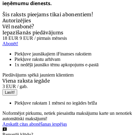
ieņēmumu dienests.
Šis raksts pieejams tikai abonentiem!
Autorizējies
Vēl neabonē?
Iepazīšanās piedāvājums
18 EUR
9 EUR
/ pirmais mēnesis
Abonēt!
Piekļuve jaunākajiem iFinanses rakstiem
Piekļuve rakstu arhīvam
1x nedēļā jaunāko tēmu apkopojums e-pastā
Piedāvājums spēkā jauniem klientiem
Viena raksta iegāde
3 EUR
/ gab.
Lasīt!
Piekļuve rakstam 1 mēnesi no iegādes brīža
Noformējot pirkumu, netiek piesaistīta maksājumu karte un nenotiek
automātiski maksājumi!
Apskatīt citas abonēšanas iespējas
Pamanīji kļūdu?