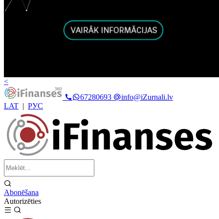
<
67280693
info@iZurnali.lv
LAT
|
РУС
Abonēšana
Autorizēties