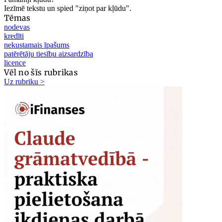
Iezīmē tekstu un spied "ziņot par kļūdu".
Tēmas
nodevas
kredīti
nekustamais īpašums
patērētāju tiesību aizsardzība
licence
Vēl no šīs rubrikas
Uz rubriku >