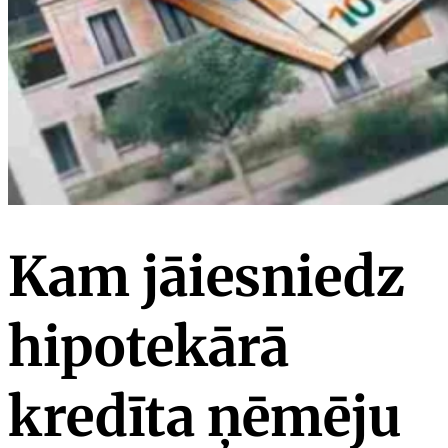
Kam jāiesniedz
hipotekārā
kredīta ņēmēju