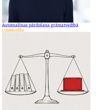
Automašīnas pārdošana grāmatvedībā
Grāmatvedība