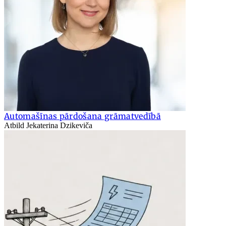
Automašīnas pārdošana grāmatvedībā
Atbild Jekaterina Dzikeviča