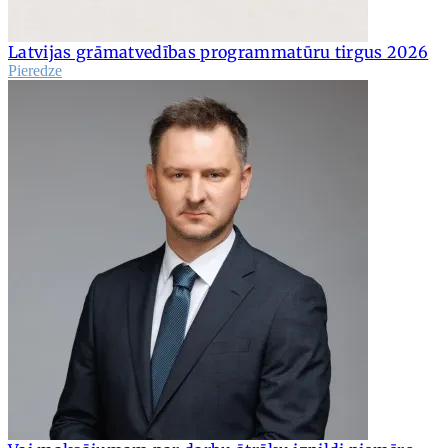
Latvijas grāmatvedības programmatūru tirgus 2026
Pieredze