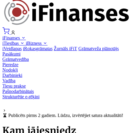
iFinanses
iTiesības
iBizness
iVeidlapas
iRokasgrāmatas
Žurnāls iFiT
Grāmatveža plānotājs
Pasākumi
Grāmatvedība
Pieredze
Nodokļi
Darbinieki
Vadība
Tiesu prakse
Pašnodarbinātais
Strukturētie e-rēķini
Publicēts pirms 2 gadiem. Lūdzu, izvērtējiet satura aktualitāti!
Kam jāiesniedz