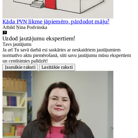
Kāda PVN likme jāpiemēro, pārdodot māju?
Atbild Ņina Podvinska
Uzdod jautājumu ekspertiem!
Tavs jautājums
Ja arī Tu savā darbā esi saskāries ar neskaidriem jautājumiem
normatīvo aktu piemērošanā, sūti savu jautājumu mūsu ekspertiem
un centīsimies palīdzēt!
Jaunākie raksti
Lasītākie raksti