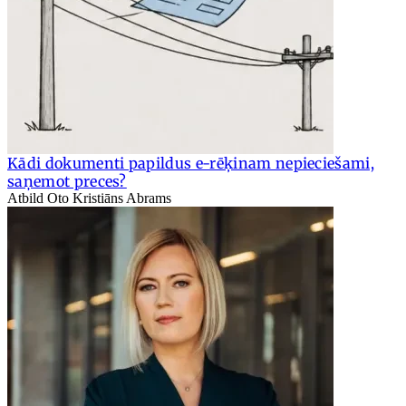
Kādi dokumenti papildus e-rēķinam nepieciešami,
saņemot preces?
Atbild Oto Kristiāns Abrams