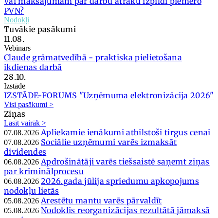
Vai maksājumam par darbu ātrāku izpildi piemēro
PVN?
Nodokļi
Tuvākie pasākumi
11.08.
Vebinārs
Claude grāmatvedībā - praktiska pielietošana
ikdienas darbā
28.10.
Izstāde
IZSTĀDE-FORUMS "Uzņēmuma elektronizācija 2026"
Visi pasākumi >
Ziņas
Lasīt vairāk >
Apliekamie ienākumi atbilstoši tirgus cenai
07.08.2026
Sociālie uzņēmumi varēs izmaksāt
07.08.2026
dividendes
Apdrošinātāji varēs tiešsaistē saņemt ziņas
06.08.2026
par kriminālprocesu
2026.gada jūlija spriedumu apkopojums
06.08.2026
nodokļu lietās
Arestētu mantu varēs pārvaldīt
05.08.2026
Nodoklis reorganizācijas rezultātā jāmaksā
05.08.2026