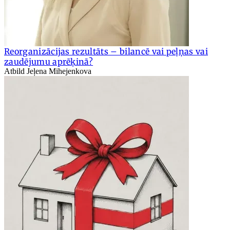
Reorganizācijas rezultāts – bilancē vai peļņas vai
zaudējumu aprēķinā?
Atbild Jeļena Mihejenkova