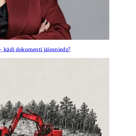
– kādi dokumenti jāiesniedz?