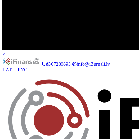
<
67280693
info@iZurnali.lv
LAT
|
РУС