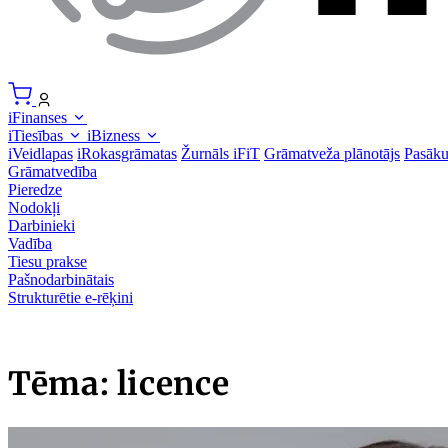
iFinanses
iTiesības
iBizness
iVeidlapas
iRokasgrāmatas
Žurnāls iFiT
Grāmatveža plānotājs
Pasāk
Grāmatvedība
Pieredze
Nodokļi
Darbinieki
Vadība
Tiesu prakse
Pašnodarbinātais
Strukturētie e-rēķini
Tēma: licence