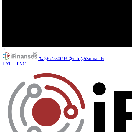
<
67280693
info@iZurnali.lv
LAT
|
РУС