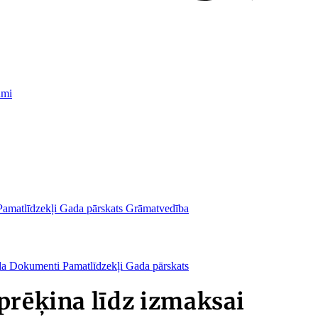
umi
Pamatlīdzekļi
Gada pārskats
Grāmatvedība
da
Dokumenti
Pamatlīdzekļi
Gada pārskats
prēķina līdz izmaksai