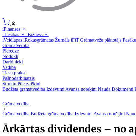
iFinanses
iTiesības
iBizness
iVeidlapas
iRokasgrāmatas
Žurnāls iFiT
Grāmatveža plānotājs
Pasāk
Grāmatvedība
Pieredze
Nodokļi
Darbinieki
Vadība
Tiesu prakse
Pašnodarbinātais
Strukturētie e-rēķini
Budžeta grāmatvedība
Izdevumi
Avansa norēķini
Nauda
Dokumenti
Grāmatvedība
Grāmatvedība
Budžeta grāmatvedība
Izdevumi
Avansa norēķini
Nau
Ārkārtas dividendes – no a