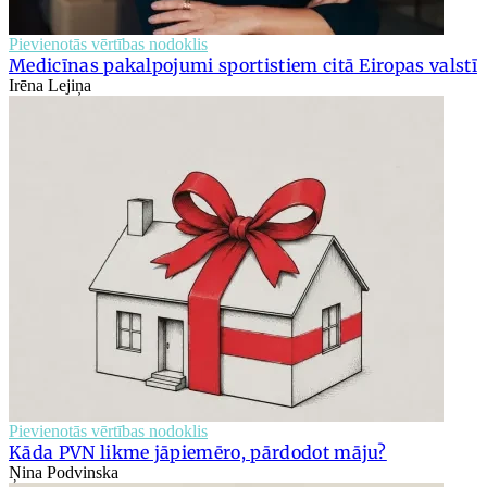
Pievienotās vērtības nodoklis
Medicīnas pakalpojumi sportistiem citā Eiropas valstī
Irēna Lejiņa
Pievienotās vērtības nodoklis
Kāda PVN likme jāpiemēro, pārdodot māju?
Ņina Podvinska