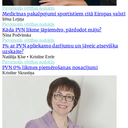
Pievienotās vērtības nodoklis
Medicīnas pakalpojumi sportistiem citā Eiropas valstī
Irēna Lejiņa
Pievienotās vērtības nodoklis
Kāda PVN likme jāpiemēro, pārdodot māju?
Ņina Podvinska
Pievienotās vērtības nodoklis
1% ar PVN apliekamo darījumu un jāveic atsevišķa
uzskaite?
Natālija Ķīse • Kristīne Erele
Pievienotās vērtības nodoklis
PVN 0% likmes piemērošanas nosacījumi
Kristīne Skrastiņa