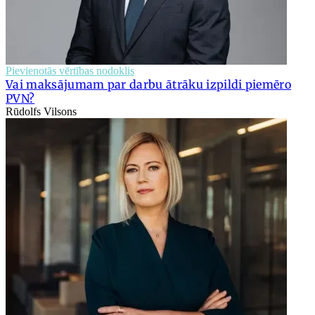
Pievienotās vērtības nodoklis
Vai maksājumam par darbu ātrāku izpildi piemēro
PVN?
Rūdolfs Vilsons