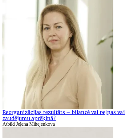
Reorganizācijas rezultāts – bilancē vai peļņas vai
zaudējumu aprēķinā?
Atbild Jeļena Mihejenkova