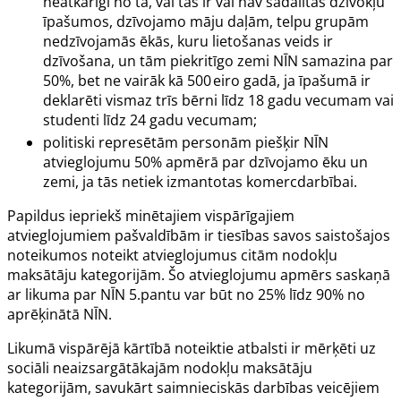
neatkarīgi no tā, vai tās ir vai nav sadalītas dzīvokļu
īpašumos, dzīvojamo māju daļām, telpu grupām
nedzīvojamās ēkās, kuru lietošanas veids ir
dzīvošana, un tām piekritīgo zemi NĪN samazina par
50%, bet ne vairāk kā 500 eiro gadā, ja īpašumā ir
deklarēti vismaz trīs bērni līdz 18 gadu vecumam vai
studenti līdz 24 gadu vecumam;
politiski represētām personām piešķir NĪN
atvieglojumu 50% apmērā par dzīvojamo ēku un
zemi, ja tās netiek izmantotas komercdarbībai.
Papildus iepriekš minētajiem vispārīgajiem
atvieglojumiem pašvaldībām ir tiesības savos saistošajos
noteikumos noteikt atvieglojumus citām nodokļu
maksātāju kategorijām. Šo atvieglojumu apmērs saskaņā
ar likuma par NĪN 5.pantu var būt no 25% līdz 90% no
aprēķinātā NĪN.
Likumā vispārējā kārtībā noteiktie atbalsti ir mērķēti uz
sociāli neaizsargātākajām nodokļu maksātāju
kategorijām, savukārt saimnieciskās darbības veicējiem