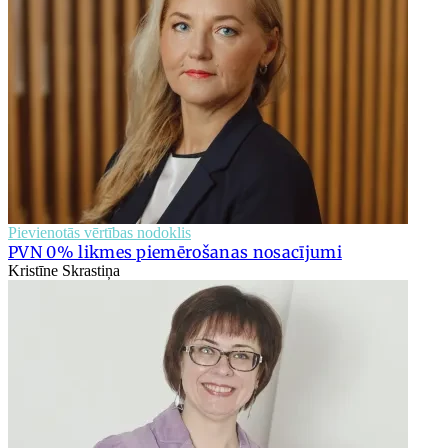
Pievienotās vērtības nodoklis
PVN 0% likmes piemērošanas nosacījumi
Kristīne Skrastiņa