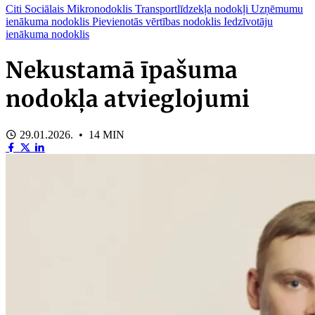
Citi
Sociālais
Mikronodoklis
Transportlīdzekļa nodokļi
Uzņēmumu
ienākuma nodoklis
Pievienotās vērtības nodoklis
Iedzīvotāju
ienākuma nodoklis
Nekustamā īpašuma
nodokļa atvieglojumi
29.01.2026. • 14 MIN