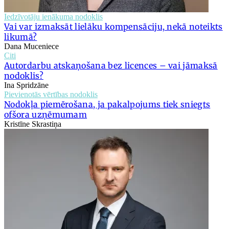
Iedzīvotāju ienākuma nodoklis
Vai var izmaksāt lielāku kompensāciju, nekā noteikts
likumā?
Dana Muceniece
Citi
Autordarbu atskaņošana bez licences – vai jāmaksā
nodoklis?
Ina Spridzāne
Pievienotās vērtības nodoklis
Nodokļa piemērošana, ja pakalpojums tiek sniegts
ofšora uzņēmumam
Kristīne Skrastiņa