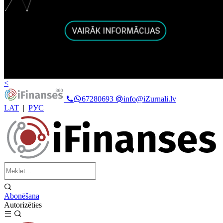
<
67280693
info@iZurnali.lv
LAT
|
РУС
Abonēšana
Autorizēties