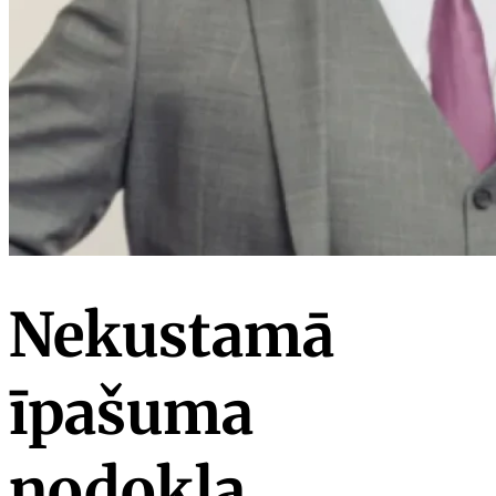
Nekustamā
īpašuma
nodokļa