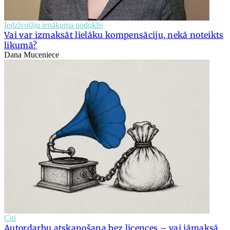
Iedzīvotāju ienākuma nodoklis
Vai var izmaksāt lielāku kompensāciju, nekā noteikts
likumā?
Dana Muceniece
Citi
Autordarbu atskaņošana bez licences – vai jāmaksā