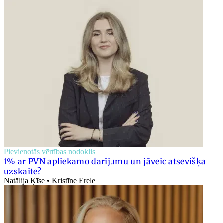
Pievienotās vērtības nodoklis
1% ar PVN apliekamo darījumu un jāveic atsevišķa
uzskaite?
Natālija Ķīse • Kristīne Erele