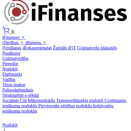
iFinanses
iTiesības
iBizness
iVeidlapas
iRokasgrāmatas
Žurnāls iFiT
Grāmatveža plānotājs
Pasākumi
Grāmatvedība
Pieredze
Nodokļi
Darbinieki
Vadība
Tiesu prakse
Pašnodarbinātais
Strukturētie e-rēķini
Sociālais
Citi
Mikronodoklis
Transportlīdzekļa nodokļi
Uzņēmumu
ienākuma nodoklis
Pievienotās vērtības nodoklis
Iedzīvotāju
ienākuma nodoklis
Nodokļi