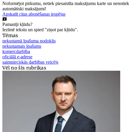
Noformējot pirkumu, netiek piesaistīta maksājumu karte un nenotiek
automātiski maksājumi!
Apskatīt citas abonēšanas iespējas
Pamanīji kļūdu?
Iezīmē tekstu un spied "ziņot par kļūdu".
Tēmas
nekustamā īpašuma nodoklis
nekustamais īpašums
komercdarbība
oficiālā e-adrese
saimnieciskās darbības veicējs
Vēl no šīs rubrikas