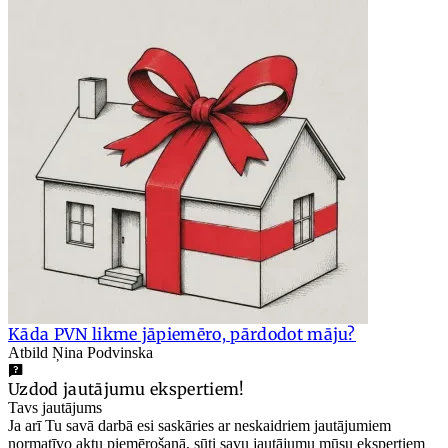
Kāda PVN likme jāpiemēro, pārdodot māju?
Atbild Ņina Podvinska
Uzdod jautājumu ekspertiem!
Tavs jautājums
Ja arī Tu savā darbā esi saskāries ar neskaidriem jautājumiem
normatīvo aktu piemērošanā, sūti savu jautājumu mūsu ekspertiem