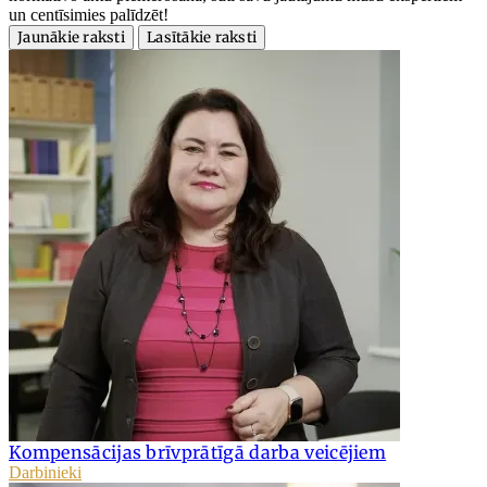
un centīsimies palīdzēt!
Jaunākie raksti
Lasītākie raksti
Kompensācijas brīvprātīgā darba veicējiem
Darbinieki