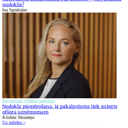
nodoklis?
Ina Spridzāne
Pievienotās vērtības nodoklis
Nodokļa piemērošana, ja pakalpojums tiek sniegts
ofšora uzņēmumam
Kristīne Skrastiņa
Uz rubriku >