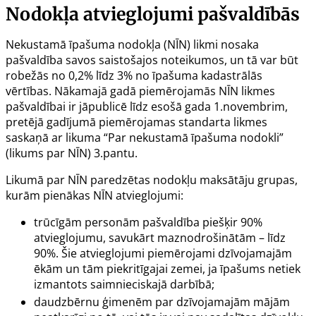
Nodokļa atvieglojumi pašvaldībās
Nekustamā īpašuma nodokļa (NĪN) likmi nosaka
pašvaldība savos saistošajos noteikumos, un tā var būt
robežās no 0,2% līdz 3% no īpašuma kadastrālās
vērtības. Nākamajā gadā piemērojamās NĪN likmes
pašvaldībai ir jāpublicē līdz esošā gada 1.novembrim,
pretējā gadījumā piemērojamas standarta likmes
saskaņā ar likuma “Par nekustamā īpašuma nodokli”
(likums par NĪN)
3.pantu
.
Likumā par NĪN paredzētas nodokļu maksātāju grupas,
kurām pienākas NĪN atvieglojumi:
trūcīgām personām pašvaldība piešķir 90%
atvieglojumu, savukārt maznodrošinātām – līdz
90%. Šie atvieglojumi piemērojami dzīvojamajām
ēkām un tām piekritīgajai zemei, ja īpašums netiek
izmantots saimnieciskajā darbībā;
daudzbērnu ģimenēm par dzīvojamajām mājām