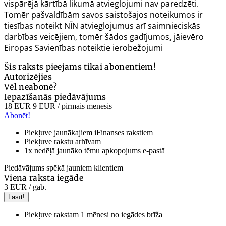
vispārējā kārtībā likumā atvieglojumi nav paredzēti.
Tomēr pašvaldībām savos saistošajos noteikumos ir
tiesības noteikt NĪN atvieglojumus arī saimnieciskās
darbības veicējiem, tomēr šādos gadījumos, jāievēro
Eiropas Savienības noteiktie ierobežojumi
Šis raksts pieejams tikai abonentiem!
Autorizējies
Vēl neabonē?
Iepazīšanās piedāvājums
18 EUR
9 EUR
/ pirmais mēnesis
Abonēt!
Piekļuve jaunākajiem iFinanses rakstiem
Piekļuve rakstu arhīvam
1x nedēļā jaunāko tēmu apkopojums e-pastā
Piedāvājums spēkā jauniem klientiem
Viena raksta iegāde
3 EUR
/ gab.
Lasīt!
Piekļuve rakstam 1 mēnesi no iegādes brīža