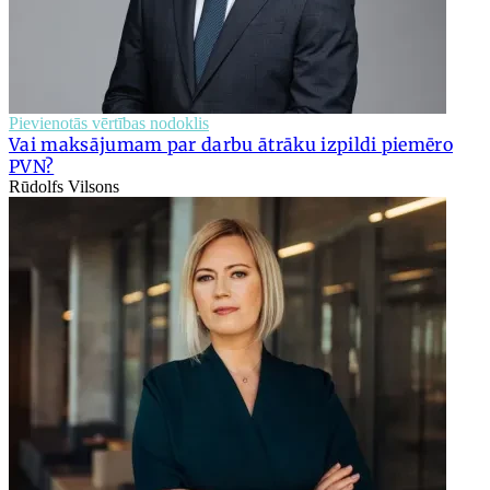
Pievienotās vērtības nodoklis
Vai maksājumam par darbu ātrāku izpildi piemēro
PVN?
Rūdolfs Vilsons