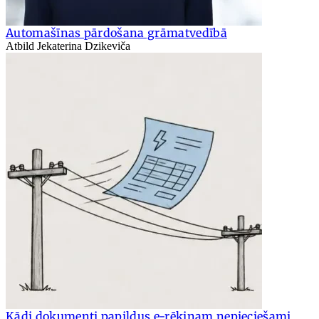
Automašīnas pārdošana grāmatvedībā
Atbild Jekaterina Dzikeviča
Kādi dokumenti papildus e-rēķinam nepieciešami,