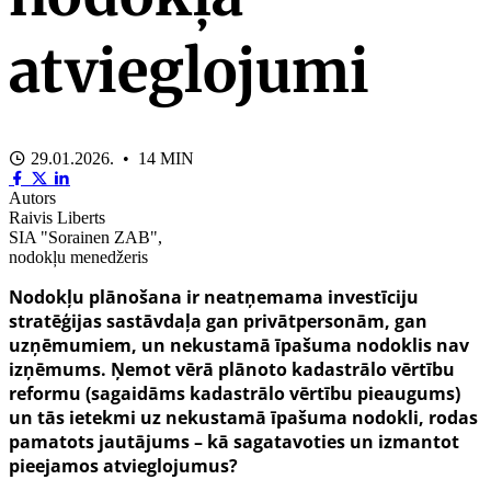
atvieglojumi
29.01.2026. • 14 MIN
Autors
Raivis Liberts
SIA "Sorainen ZAB",
nodokļu menedžeris
Nodokļu plānošana ir neatņemama investīciju
stratēģijas sastāvdaļa gan privātpersonām, gan
uzņēmumiem, un nekustamā īpašuma nodoklis nav
izņēmums. Ņemot vērā plānoto kadastrālo vērtību
reformu (sagaidāms kadastrālo vērtību pieaugums)
un tās ietekmi uz nekustamā īpašuma nodokli, rodas
pamatots jautājums – kā sagatavoties un izmantot
pieejamos atvieglojumus?