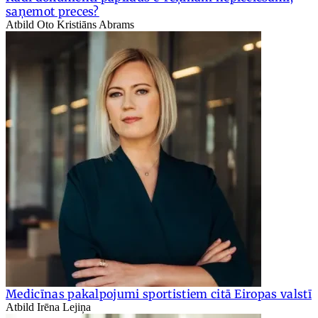
saņemot preces?
Atbild Oto Kristiāns Abrams
Medicīnas pakalpojumi sportistiem citā Eiropas valstī
Atbild Irēna Lejiņa