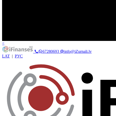
<
67280693
info@iZurnali.lv
LAT
|
РУС