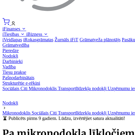
iFinanses
iTiesības
iBizness
iVeidlapas
iRokasgrāmatas
Žurnāls iFiT
Grāmatveža plānotājs
Pasāk
Grāmatvedība
Pieredze
Nodokļi
Darbinieki
Vadība
Tiesu prakse
Pašnodarbinātais
Strukturētie e-rēķini
Sociālais
Citi
Mikronodoklis
Transportlīdzekļa nodokļi
Uzņēmumu ie
Nodokļi
Mikronodoklis
Sociālais
Citi
Transportlīdzekļa nodokļi
Uzņēmumu ie
Publicēts pirms 9 gadiem. Lūdzu, izvērtējiet satura aktualitāti!
Pa mikronodokļa līkločiem