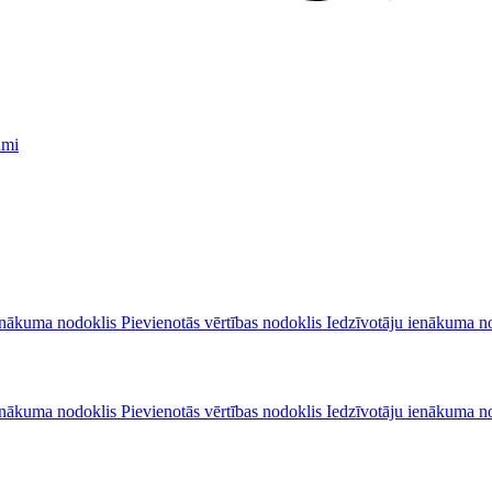
umi
nākuma nodoklis
Pievienotās vērtības nodoklis
Iedzīvotāju ienākuma n
nākuma nodoklis
Pievienotās vērtības nodoklis
Iedzīvotāju ienākuma n