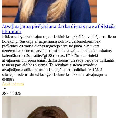
Atvaļinājuma piešķiršana darba dienās nav atbilstoša
likumam
Lūdzu sniegt skaidrojumu par darbinieku uzkrātā atvaļinājuma dienu
korekciju. Saskaņā ar uzņēmuma politiku darbiniekiem tiek
piešķirtas 20 darba dienas ikgadējā atvaļinājuma. Savukārt
uzņēmuma resursu pārvaldības sistēmā atvaļinājums tiek uzskaitīts
kalendāra dienās – attiecīgi 28 dienas. Līdz šim darbinieki
atvaļinājumu ir pieprasījuši darba dienās, un šādā veidā tie uzskaitīti
resursu pārvaldības sistēmā. Tā rezultātā sistēmā uzrādītie
atvaļinājuma atlikumi neatbilst uzņēmuma politikai. Vai šādā
situācijā sistēmā drīkst koriģēt darbinieku uzkrātās atvaļinājuma
dienas?
Atvaļinājums
•
28.04.2026