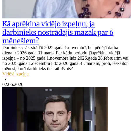
Kā aprēķina vidējo izpeļņu, ja
darbinieks nostrādājis mazāk par 6
mēnešiem?
Darbinieks sāk strādāt 2025.gada 1.novembrī, bet pēdējā darba
diena ir 2026.gada 31.marts. Par kādu periodu jāaprēķina vidējā
izpeļņa – no 2025.gada 1.novembra līdz 2026.gada 28.februārim vai
no 2025.gada 1.decembra līdz 2026.gada 31.martam, proti, ieskaitot
mēnesi, kurā darbinieks tiek atbrīvots?
Vidējā izpeļņa
•
02.06.2026