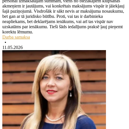
personai izmaksātajām summām, viens no biežākajiem klupšanas
akmeņiem ir jautājums, vai konkrētais maksājums vispār ir jāiekļauj
šajā paziņojumā. Visdrošāk ir sākt nevis ar maksājuma nosaukumu,
bet gan ar tā juridisko būtību. Proti, vai tas ir darbinieka
neapliekams, bet deklarējams ienākums, vai arī tas vispār nav
uzskatāms par ienākumu. Tieši šāds iedalījums praksē ļauj pieņemt
korektu lēmumu.
Darba samaksa
•
11.05.2026