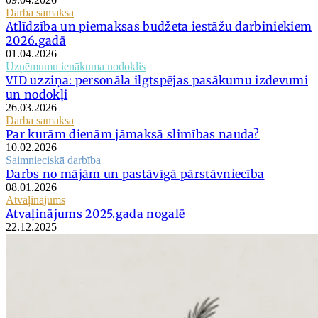
Darba samaksa
Atlīdzība un piemaksas budžeta iestāžu darbiniekiem
2026.gadā
01.04.2026
Uzņēmumu ienākuma nodoklis
VID uzziņa: personāla ilgtspējas pasākumu izdevumi
un nodokļi
26.03.2026
Darba samaksa
Par kurām dienām jāmaksā slimības nauda?
10.02.2026
Saimnieciskā darbība
Darbs no mājām un pastāvīgā pārstāvniecība
08.01.2026
Atvaļinājums
Atvaļinājums 2025.gada nogalē
22.12.2025