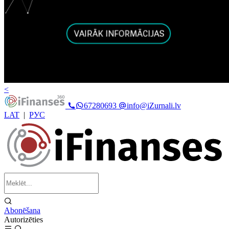
<
67280693
info@iZurnali.lv
LAT
|
РУС
Abonēšana
Autorizēties