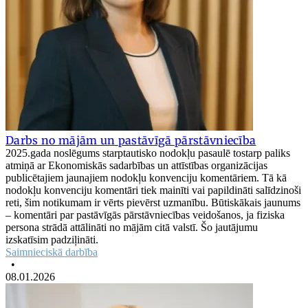
Darbs no mājām un pastāvīgā pārstāvniecība
2025.gada noslēgums starptautisko nodokļu pasaulē tostarp paliks
atmiņā ar Ekonomiskās sadarbības un attīstības organizācijas
publicētajiem jaunajiem nodokļu konvenciju komentāriem. Tā kā
nodokļu konvenciju komentāri tiek mainīti vai papildināti salīdzinoši
reti, šim notikumam ir vērts pievērst uzmanību. Būtiskākais jaunums
– komentāri par pastāvīgās pārstāvniecības veidošanos, ja fiziska
persona strādā attālināti no mājām citā valstī. Šo jautājumu
izskatīsim padziļināti.
Saimnieciskā darbība
•
08.01.2026