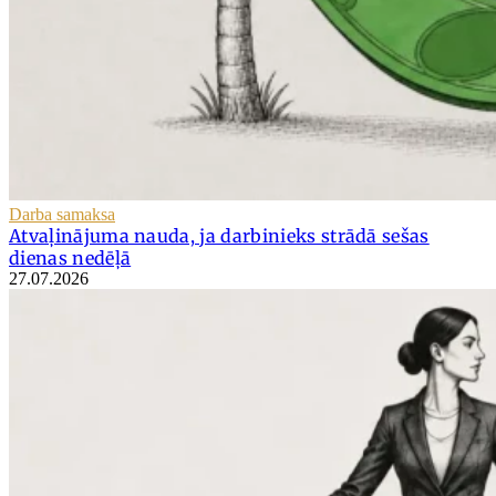
Darba samaksa
Atvaļinājuma nauda, ja darbinieks strādā sešas
dienas nedēļā
27.07.2026