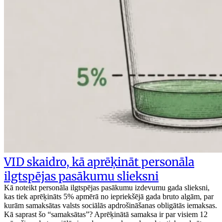
VID skaidro, kā aprēķināt personāla
ilgtspējas pasākumu slieksni
Kā noteikt personāla ilgtspējas pasākumu izdevumu gada slieksni,
kas tiek aprēķināts 5% apmērā no iepriekšējā gada bruto algām, par
kurām samaksātas valsts sociālās apdrošināšanas obligātās iemaksas.
Kā saprast šo “samaksātas”? Aprēķinātā samaksa ir par visiem 12