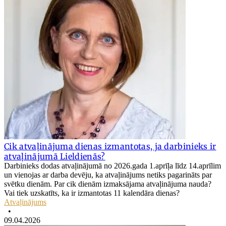
Cik atvaļinājuma dienas izmantotas, ja darbinieks ir
atvaļinājumā Lieldienās?
Darbinieks dodas atvaļinājumā no 2026.gada 1.aprīļa līdz 14.aprīlim
un vienojas ar darba devēju, ka atvaļinājums netiks pagarināts par
svētku dienām. Par cik dienām izmaksājama atvaļinājuma nauda?
Vai tiek uzskatīts, ka ir izmantotas 11 kalendāra dienas?
Atvaļinājums
•
09.04.2026