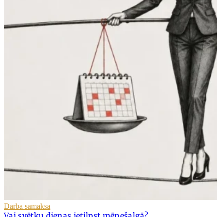
Darba samaksa
Vai svētku dienas ietilpst mēnešalgā?