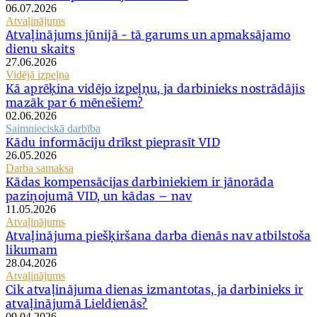
06.07.2026
Atvaļinājums
Atvaļinājums jūnijā - tā garums un apmaksājamo
dienu skaits
27.06.2026
Vidējā izpeļņa
Kā aprēķina vidējo izpeļņu, ja darbinieks nostrādājis
mazāk par 6 mēnešiem?
02.06.2026
Saimnieciskā darbība
Kādu informāciju drīkst pieprasīt VID
26.05.2026
Darba samaksa
Kādas kompensācijas darbiniekiem ir jānorāda
paziņojumā VID, un kādas – nav
11.05.2026
Atvaļinājums
Atvaļinājuma piešķiršana darba dienās nav atbilstoša
likumam
28.04.2026
Atvaļinājums
Cik atvaļinājuma dienas izmantotas, ja darbinieks ir
atvaļinājumā Lieldienās?
09.04.2026