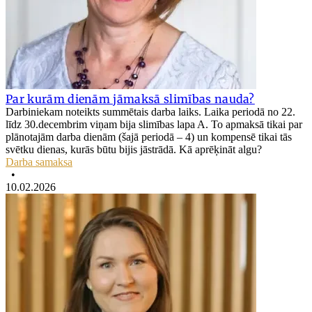
Par kurām dienām jāmaksā slimības nauda?
Darbiniekam noteikts summētais darba laiks. Laika periodā no 22.
līdz 30.decembrim viņam bija slimības lapa A. To apmaksā tikai par
plānotajām darba dienām (šajā periodā – 4) un kompensē tikai tās
svētku dienas, kurās būtu bijis jāstrādā. Kā aprēķināt algu?
Darba samaksa
•
10.02.2026