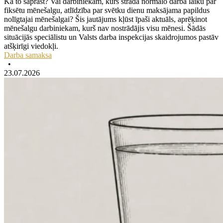
Kā to saprast? Vai darbiniekam, kurš strādā normālo darba laiku par
fiksētu mēnešalgu, atlīdzība par svētku dienu maksājama papildus
nolīgtajai mēnešalgai? Šis jautājums kļūst īpaši aktuāls, aprēķinot
mēnešalgu darbiniekam, kurš nav nostrādājis visu mēnesi. Šādās
situācijās speciālistu un Valsts darba inspekcijas skaidrojumos pastāv
atšķirīgi viedokļi.
Darba samaksa
•
23.07.2026