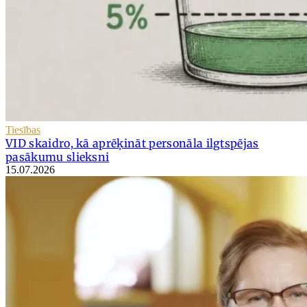
Tiesības
VID skaidro, kā aprēķināt personāla ilgtspējas
pasākumu slieksni
15.07.2026