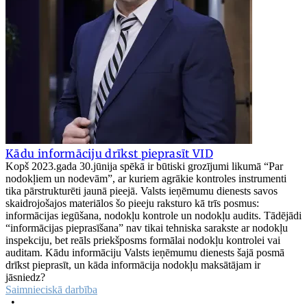
Kādu informāciju drīkst pieprasīt VID
Kopš 2023.gada 30.jūnija spēkā ir būtiski grozījumi likumā “Par
nodokļiem un nodevām”, ar kuriem agrākie kontroles instrumenti
tika pārstrukturēti jaunā pieejā. Valsts ieņēmumu dienests savos
skaidrojošajos materiālos šo pieeju raksturo kā trīs posmus:
informācijas iegūšana, nodokļu kontrole un nodokļu audits. Tādējādi
“informācijas pieprasīšana” nav tikai tehniska sarakste ar nodokļu
inspekciju, bet reāls priekšposms formālai nodokļu kontrolei vai
auditam. Kādu informāciju Valsts ieņēmumu dienests šajā posmā
drīkst pieprasīt, un kāda informācija nodokļu maksātājam ir
jāsniedz?
Saimnieciskā darbība
•