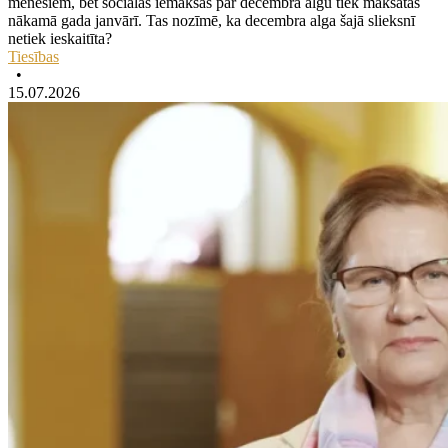
mēnešiem, bet sociālās iemaksas par decembra algu tiek maksātas
nākamā gada janvārī. Tas nozīmē, ka decembra alga šajā slieksnī
netiek ieskaitīta?
Tiesības
•
15.07.2026