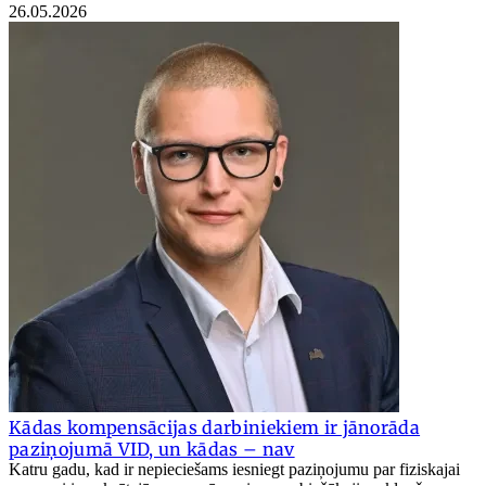
26.05.2026
Kādas kompensācijas darbiniekiem ir jānorāda
paziņojumā VID, un kādas – nav
Katru gadu, kad ir nepieciešams iesniegt paziņojumu par fiziskajai