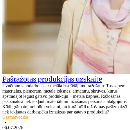
Pašražotās produkcijas uzskaite
Uzņēmums nodarbojas ar metāla izstrādājumu ražošanu. Tas saņem
materiālus, piemēram, metāla loksnes, armatūru, skrūves, kurus
apstrādājot iegūst gatavo produkciju – metāla kāpnes. Ražošanas
pašizmaksā tiek iekļauti materiāli un ražošanas personāla atalgojums.
Kādi grāmatojumi būtu veicami, un kurā brīdī ražošanas pašizmaksā
tiek iekļautas darbaspēka izmaksas par gatavo produkciju?
Grāmatvedība
•
06.07.2026