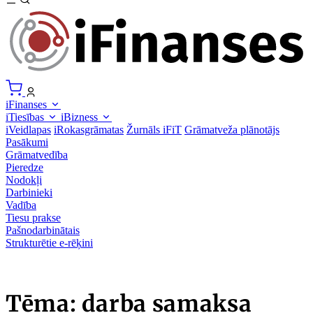
iFinanses
iTiesības
iBizness
iVeidlapas
iRokasgrāmatas
Žurnāls iFiT
Grāmatveža plānotājs
Pasākumi
Grāmatvedība
Pieredze
Nodokļi
Darbinieki
Vadība
Tiesu prakse
Pašnodarbinātais
Strukturētie e-rēķini
Tēma: darba samaksa