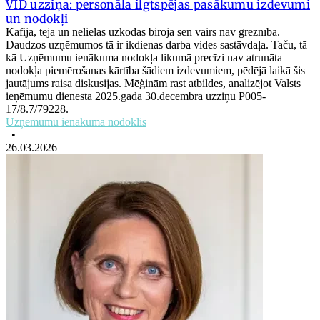
VID uzziņa: personāla ilgtspējas pasākumu izdevumi
un nodokļi
Kafija, tēja un nelielas uzkodas birojā sen vairs nav greznība.
Daudzos uzņēmumos tā ir ikdienas darba vides sastāvdaļa. Taču, tā
kā Uzņēmumu ienākuma nodokļa likumā precīzi nav atrunāta
nodokļa piemērošanas kārtība šādiem izdevumiem, pēdējā laikā šis
jautājums raisa diskusijas. Mēģinām rast atbildes, analizējot Valsts
ieņēmumu dienesta 2025.gada 30.decembra uzziņu P005-
17/8.7/79228.
Uzņēmumu ienākuma nodoklis
•
26.03.2026