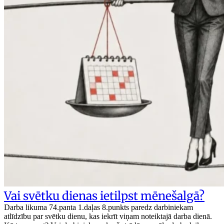
Vai svētku dienas ietilpst mēnešalgā?
Darba likuma 74.panta 1.daļas 8.punkts paredz darbiniekam
atlīdzību par svētku dienu, kas iekrīt viņam noteiktajā darba dienā.