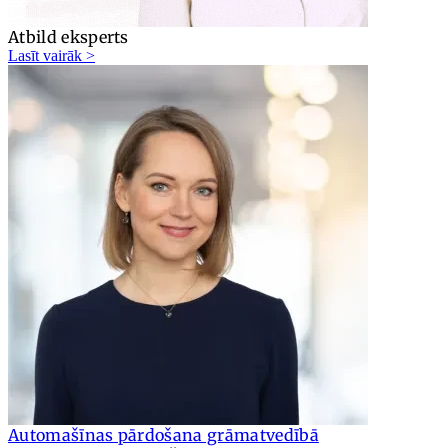
Atbild eksperts
Lasīt vairāk >
Automašīnas pārdošana grāmatvedībā