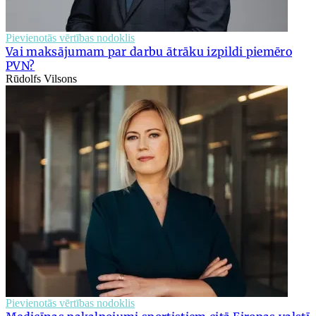
Pievienotās vērtības nodoklis
Vai maksājumam par darbu ātrāku izpildi piemēro
PVN?
Rūdolfs Vilsons
Pievienotās vērtības nodoklis