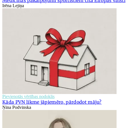
Medicīnas pakalpojumi sportistiem citā Eiropas valstī
Irēna Lejiņa
Pievienotās vērtības nodoklis
Kāda PVN likme jāpiemēro, pārdodot māju?
Ņina Podvinska