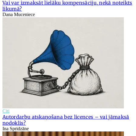
Vai var izmaksāt lielāku kompensāciju, nekā noteikts
likumā?
Dana Muceniece
Citi
Autordarbu atskaņošana bez licences – vai jāmaksā
nodoklis?
Ina Spridzāne