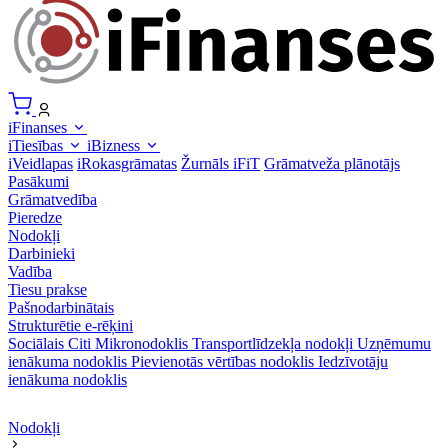
iFinanses
iTiesības
iBizness
iVeidlapas
iRokasgrāmatas
Žurnāls iFiT
Grāmatveža plānotājs
Pasākumi
Grāmatvedība
Pieredze
Nodokļi
Darbinieki
Vadība
Tiesu prakse
Pašnodarbinātais
Strukturētie e-rēķini
Sociālais
Citi
Mikronodoklis
Transportlīdzekļa nodokļi
Uzņēmumu
ienākuma nodoklis
Pievienotās vērtības nodoklis
Iedzīvotāju
ienākuma nodoklis
Nodokļi