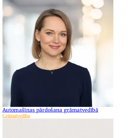
Automašīnas pārdošana grāmatvedībā
Grāmatvedība