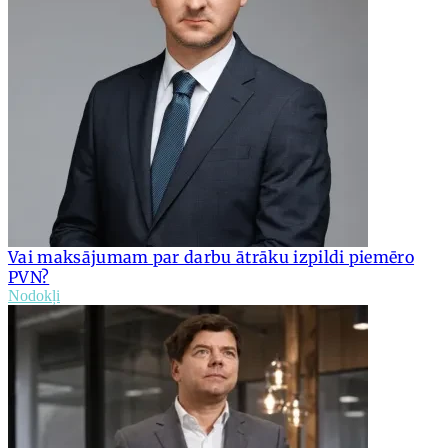
Vai maksājumam par darbu ātrāku izpildi piemēro
PVN?
Nodokļi