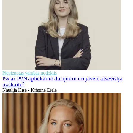
Pievienotās vērtības nodoklis
1% ar PVN apliekamo darījumu un jāveic atsevišķa
uzskaite?
Natālija Ķīse • Kristīne Erele