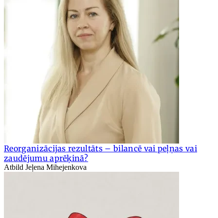
Reorganizācijas rezultāts – bilancē vai peļņas vai
zaudējumu aprēķinā?
Atbild Jeļena Mihejenkova