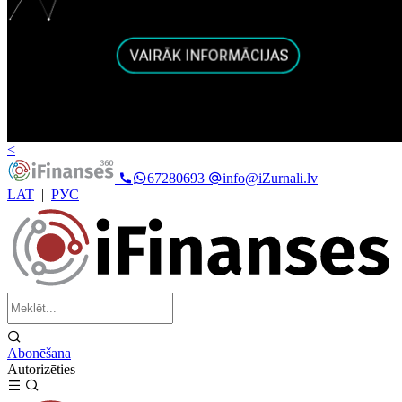
<
67280693
info@iZurnali.lv
LAT
|
РУС
Abonēšana
Autorizēties