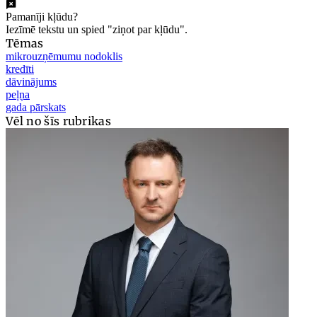
Pamanīji kļūdu?
Iezīmē tekstu un spied "ziņot par kļūdu".
Tēmas
mikrouzņēmumu nodoklis
kredīti
dāvinājums
peļņa
gada pārskats
Vēl no šīs rubrikas