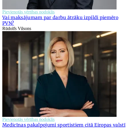
Pievienotās vērtības nodoklis
Vai maksājumam par darbu ātrāku izpildi piemēro
PVN?
Rūdolfs Vilsons
Pievienotās vērtības nodoklis
Medicīnas pakalpojumi sportistiem citā Eiropas valstī