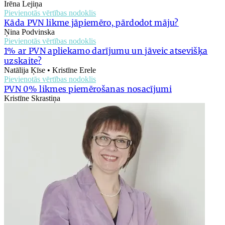
Irēna Lejiņa
Pievienotās vērtības nodoklis
Kāda PVN likme jāpiemēro, pārdodot māju?
Ņina Podvinska
Pievienotās vērtības nodoklis
1% ar PVN apliekamo darījumu un jāveic atsevišķa
uzskaite?
Natālija Ķīse • Kristīne Erele
Pievienotās vērtības nodoklis
PVN 0% likmes piemērošanas nosacījumi
Kristīne Skrastiņa