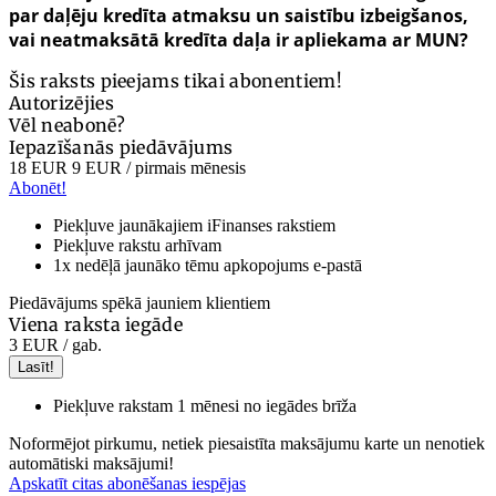
par daļēju kredīta atmaksu un saistību izbeigšanos,
vai neatmaksātā kredīta daļa ir apliekama ar MUN?
Šis raksts pieejams tikai abonentiem!
Autorizējies
Vēl neabonē?
Iepazīšanās piedāvājums
18 EUR
9 EUR
/ pirmais mēnesis
Abonēt!
Piekļuve jaunākajiem iFinanses rakstiem
Piekļuve rakstu arhīvam
1x nedēļā jaunāko tēmu apkopojums e-pastā
Piedāvājums spēkā jauniem klientiem
Viena raksta iegāde
3 EUR
/ gab.
Lasīt!
Piekļuve rakstam 1 mēnesi no iegādes brīža
Noformējot pirkumu, netiek piesaistīta maksājumu karte un nenotiek
automātiski maksājumi!
Apskatīt citas abonēšanas iespējas