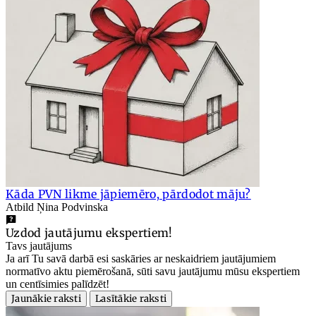
Kāda PVN likme jāpiemēro, pārdodot māju?
Atbild Ņina Podvinska
Uzdod jautājumu ekspertiem!
Tavs jautājums
Ja arī Tu savā darbā esi saskāries ar neskaidriem jautājumiem
normatīvo aktu piemērošanā, sūti savu jautājumu mūsu ekspertiem
un centīsimies palīdzēt!
Jaunākie raksti
Lasītākie raksti