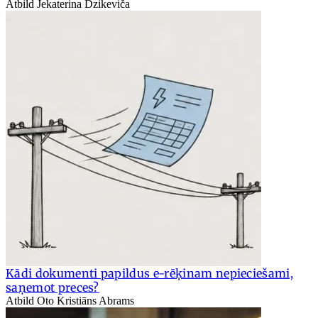
Atbild Jekaterina Dzikeviča
Kādi dokumenti papildus e-rēķinam nepieciešami,
saņemot preces?
Atbild Oto Kristiāns Abrams