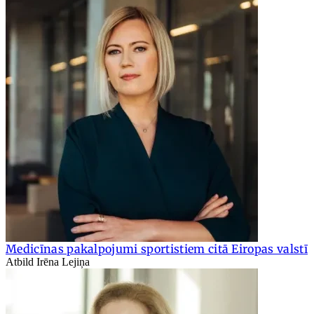
Medicīnas pakalpojumi sportistiem citā Eiropas valstī
Atbild Irēna Lejiņa