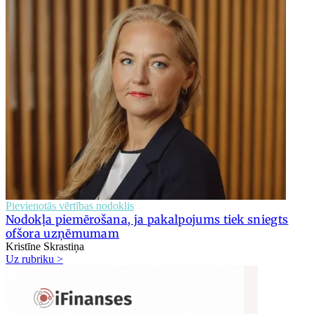
Pievienotās vērtības nodoklis
Nodokļa piemērošana, ja pakalpojums tiek sniegts
ofšora uzņēmumam
Kristīne Skrastiņa
Uz rubriku >