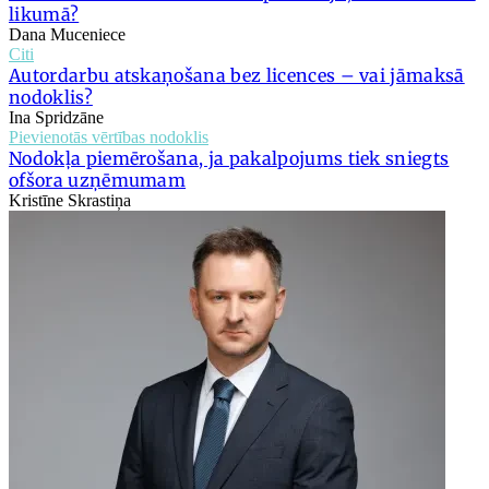
likumā?
Dana Muceniece
Citi
Autordarbu atskaņošana bez licences – vai jāmaksā
nodoklis?
Ina Spridzāne
Pievienotās vērtības nodoklis
Nodokļa piemērošana, ja pakalpojums tiek sniegts
ofšora uzņēmumam
Kristīne Skrastiņa