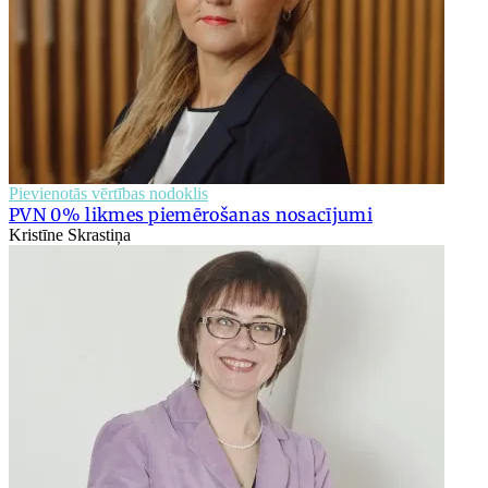
Pievienotās vērtības nodoklis
PVN 0% likmes piemērošanas nosacījumi
Kristīne Skrastiņa