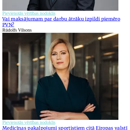
Pievienotās vērtības nodoklis
Vai maksājumam par darbu ātrāku izpildi piemēro
PVN?
Rūdolfs Vilsons
Pievienotās vērtības nodoklis
Medicīnas pakalpojumi sportistiem citā Eiropas valstī