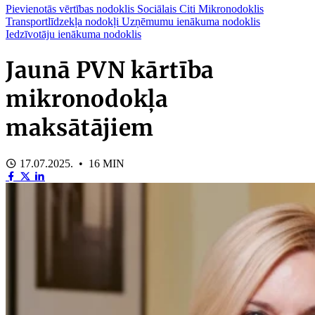
Pievienotās vērtības nodoklis
Sociālais
Citi
Mikronodoklis
Transportlīdzekļa nodokļi
Uzņēmumu ienākuma nodoklis
Iedzīvotāju ienākuma nodoklis
Jaunā PVN kārtība
mikronodokļa
maksātājiem
17.07.2025. • 16 MIN