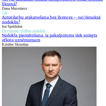
likumā?
Dana Muceniece
Citi
Autordarbu atskaņošana bez licences – vai jāmaksā
nodoklis?
Ina Spridzāne
Pievienotās vērtības nodoklis
Nodokļa piemērošana, ja pakalpojums tiek sniegts
ofšora uzņēmumam
Kristīne Skrastiņa