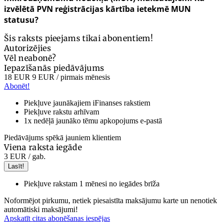
izvēlētā PVN reģistrācijas kārtība ietekmē MUN
statusu?
Šis raksts pieejams tikai abonentiem!
Autorizējies
Vēl neabonē?
Iepazīšanās piedāvājums
18 EUR
9 EUR
/ pirmais mēnesis
Abonēt!
Piekļuve jaunākajiem iFinanses rakstiem
Piekļuve rakstu arhīvam
1x nedēļā jaunāko tēmu apkopojums e-pastā
Piedāvājums spēkā jauniem klientiem
Viena raksta iegāde
3 EUR
/ gab.
Lasīt!
Piekļuve rakstam 1 mēnesi no iegādes brīža
Noformējot pirkumu, netiek piesaistīta maksājumu karte un nenotiek
automātiski maksājumi!
Apskatīt citas abonēšanas iespējas