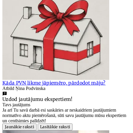
Kāda PVN likme jāpiemēro, pārdodot māju?
Atbild Ņina Podvinska
Uzdod jautājumu ekspertiem!
Tavs jautājums
Ja arī Tu savā darbā esi saskāries ar neskaidriem jautājumiem
normatīvo aktu piemērošanā, sūti savu jautājumu mūsu ekspertiem
un centīsimies palīdzēt!
Jaunākie raksti
Lasītākie raksti