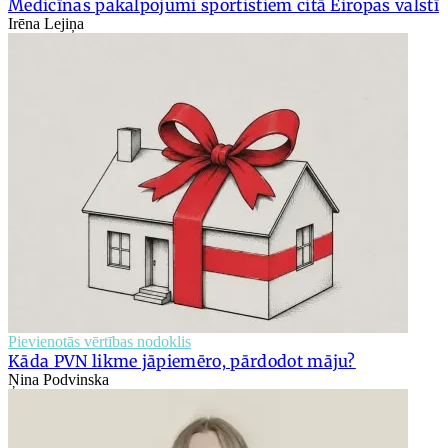
Medicīnas pakalpojumi sportistiem citā Eiropas valstī
Irēna Lejiņa
Pievienotās vērtības nodoklis
Kāda PVN likme jāpiemēro, pārdodot māju?
Ņina Podvinska