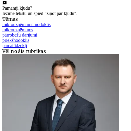
Pamanīji kļūdu?
Iezīmē tekstu un spied "ziņot par kļūdu".
Tēmas
mikrouzņēmumu nodoklis
mikrouzņēmums
pārrobežu darījumi
priekšnodoklis
pamatlīdzekļi
Vēl no šīs rubrikas