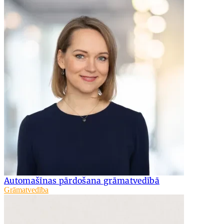
Automašīnas pārdošana grāmatvedībā
Grāmatvedība