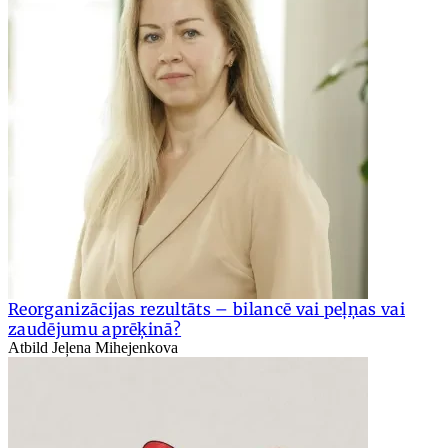
Reorganizācijas rezultāts – bilancē vai peļņas vai
zaudējumu aprēķinā?
Atbild Jeļena Mihejenkova