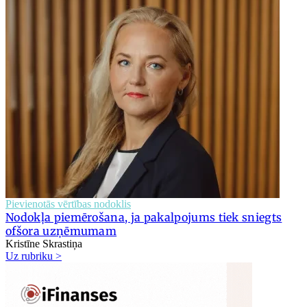
Pievienotās vērtības nodoklis
Nodokļa piemērošana, ja pakalpojums tiek sniegts
ofšora uzņēmumam
Kristīne Skrastiņa
Uz rubriku >