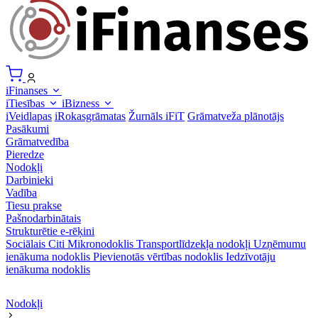
iFinanses
iTiesības
iBizness
iVeidlapas
iRokasgrāmatas
Žurnāls iFiT
Grāmatveža plānotājs
Pasākumi
Grāmatvedība
Pieredze
Nodokļi
Darbinieki
Vadība
Tiesu prakse
Pašnodarbinātais
Strukturētie e-rēķini
Sociālais
Citi
Mikronodoklis
Transportlīdzekļa nodokļi
Uzņēmumu
ienākuma nodoklis
Pievienotās vērtības nodoklis
Iedzīvotāju
ienākuma nodoklis
Nodokļi