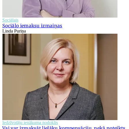
Sociālais
Sociālo iemaksu izmaiņas
Linda Puriņa
Iedzīvotāju ienākuma nodoklis
Vai var izmaksāt lielāku kompensāciju, nekā noteikts