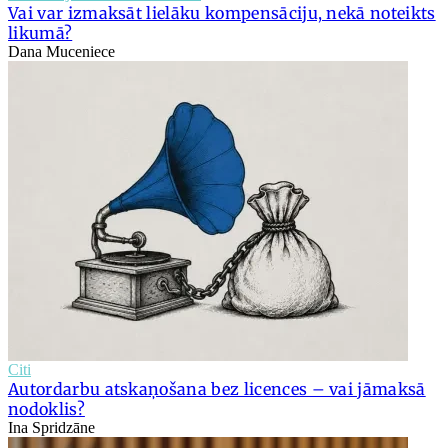
Vai var izmaksāt lielāku kompensāciju, nekā noteikts
likumā?
Dana Muceniece
Citi
Autordarbu atskaņošana bez licences – vai jāmaksā
nodoklis?
Ina Spridzāne