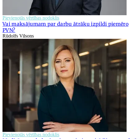
Pievienotās vērtības nodoklis
Vai maksājumam par darbu ātrāku izpildi piemēro
PVN?
Rūdolfs Vilsons
Pievienotās vērtības nodoklis