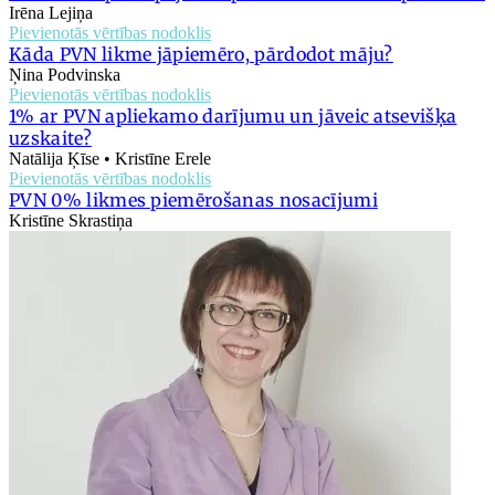
Irēna Lejiņa
Pievienotās vērtības nodoklis
Kāda PVN likme jāpiemēro, pārdodot māju?
Ņina Podvinska
Pievienotās vērtības nodoklis
1% ar PVN apliekamo darījumu un jāveic atsevišķa
uzskaite?
Natālija Ķīse • Kristīne Erele
Pievienotās vērtības nodoklis
PVN 0% likmes piemērošanas nosacījumi
Kristīne Skrastiņa