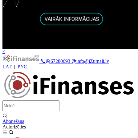
<
67280693
info@iZurnali.lv
LAT
|
РУС
Abonēšana
Autorizēties