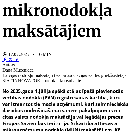
mikronodokļa
maksātājiem
17.07.2025. • 16 MIN
Autors
Dana Muceniece
Latvijas nodokļu maksātāju tiesību asociācijas valdes priekšsēdētāja,
SIA "INNOVATOR" nodokļu konsultante
No 2025.gada 1.jūlija spēkā stājas īpašā pievienotās
vērtības nodokļa (PVN) reģistrēšanās kārtība, kuru
var izmantot tie mazie uzņēmumi, kuri saimnieciskās
darbības nodrošināšanai saņem pakalpojumus no
citas valsts nodokļa maksātāja vai iegādājas preces
Eiropas Savienības teritorijā. Šī kārtība attiecas arī
mikrouzņēmumu nodokļa (MUN) maksātājiem. Kā