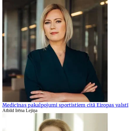
Medicīnas pakalpojumi sportistiem citā Eiropas valstī
Atbild Irēna Lejiņa