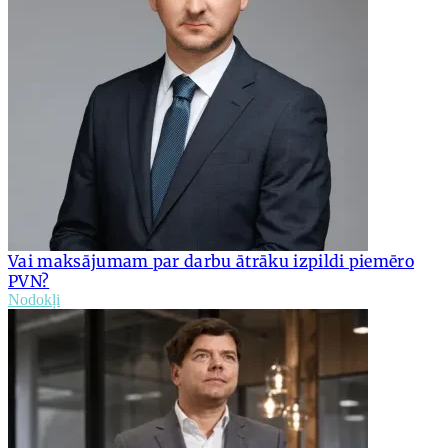
Vai maksājumam par darbu ātrāku izpildi piemēro
PVN?
Nodokļi