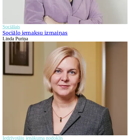
Sociālais
Sociālo iemaksu izmaiņas
Linda Puriņa
Iedzīvotāju ienākuma nodoklis