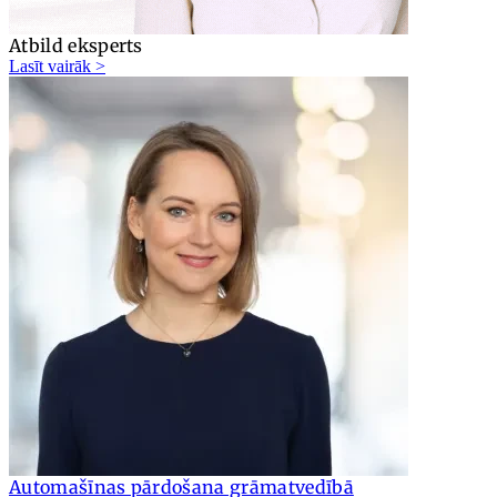
Atbild eksperts
Lasīt vairāk >
Automašīnas pārdošana grāmatvedībā