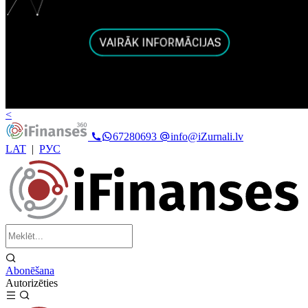
<
67280693
info@iZurnali.lv
LAT
|
РУС
Abonēšana
Autorizēties