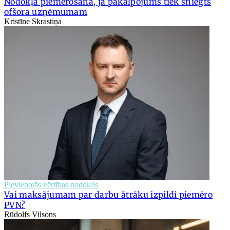
Nodokļa piemērošana, ja pakalpojums tiek sniegts
ofšora uzņēmumam
Kristīne Skrastiņa
Pievienotās vērtības nodoklis
Vai maksājumam par darbu ātrāku izpildi piemēro
PVN?
Rūdolfs Vilsons