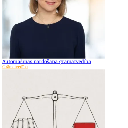
Automašīnas pārdošana grāmatvedībā
Grāmatvedība