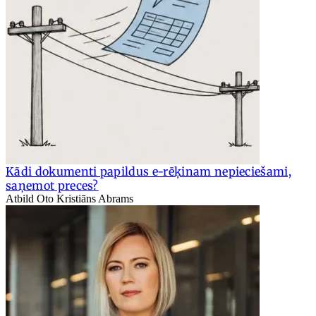
Kādi dokumenti papildus e-rēķinam nepieciešami,
saņemot preces?
Atbild Oto Kristiāns Abrams