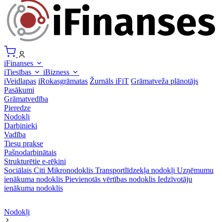
iFinanses
iTiesības
iBizness
iVeidlapas
iRokasgrāmatas
Žurnāls iFiT
Grāmatveža plānotājs
Pasākumi
Grāmatvedība
Pieredze
Nodokļi
Darbinieki
Vadība
Tiesu prakse
Pašnodarbinātais
Strukturētie e-rēķini
Sociālais
Citi
Mikronodoklis
Transportlīdzekļa nodokļi
Uzņēmumu
ienākuma nodoklis
Pievienotās vērtības nodoklis
Iedzīvotāju
ienākuma nodoklis
Nodokļi