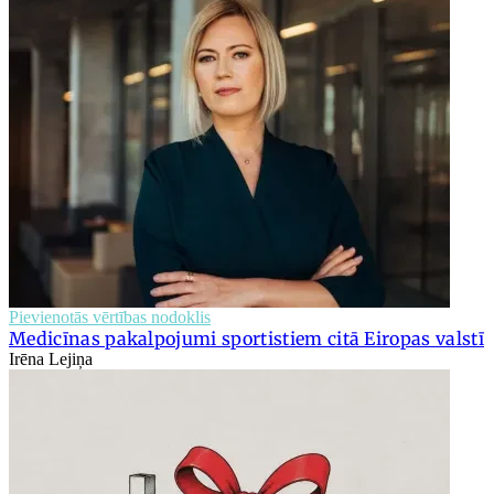
Pievienotās vērtības nodoklis
Medicīnas pakalpojumi sportistiem citā Eiropas valstī
Irēna Lejiņa