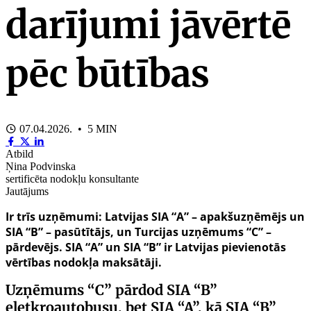
darījumi jāvērtē
pēc būtības
07.04.2026. • 5 MIN
Atbild
Ņina Podvinska
sertificēta nodokļu konsultante
Jautājums
Ir trīs uzņēmumi: Latvijas SIA “A” – apakšuzņēmējs un
SIA “B” – pasūtītājs, un Turcijas uzņēmums “C” –
pārdevējs. SIA “A” un SIA “B” ir Latvijas pievienotās
vērtības nodokļa maksātāji.
Uzņēmums “C” pārdod SIA “B”
eletkroautobusu, bet SIA “A”, kā SIA “B”