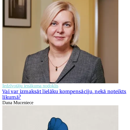
Iedzīvotāju ienākuma nodoklis
Vai var izmaksāt lielāku kompensāciju, nekā noteikts
likumā?
Dana Muceniece