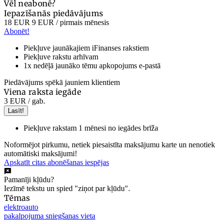
Vēl neabonē?
Iepazīšanās piedāvājums
18 EUR
9 EUR
/ pirmais mēnesis
Abonēt!
Piekļuve jaunākajiem iFinanses rakstiem
Piekļuve rakstu arhīvam
1x nedēļā jaunāko tēmu apkopojums e-pastā
Piedāvājums spēkā jauniem klientiem
Viena raksta iegāde
3 EUR
/ gab.
Lasīt!
Piekļuve rakstam 1 mēnesi no iegādes brīža
Noformējot pirkumu, netiek piesaistīta maksājumu karte un nenotiek
automātiski maksājumi!
Apskatīt citas abonēšanas iespējas
Pamanīji kļūdu?
Iezīmē tekstu un spied "ziņot par kļūdu".
Tēmas
elektroauto
pakalpojuma sniegšanas vieta