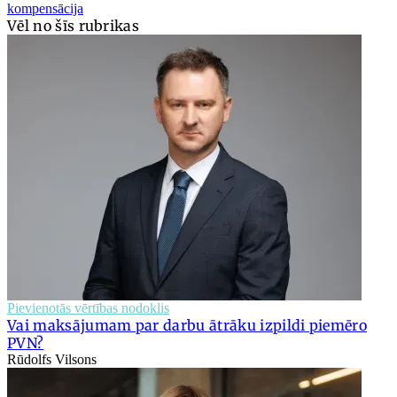
kompensācija
Vēl no šīs rubrikas
Pievienotās vērtības nodoklis
Vai maksājumam par darbu ātrāku izpildi piemēro
PVN?
Rūdolfs Vilsons