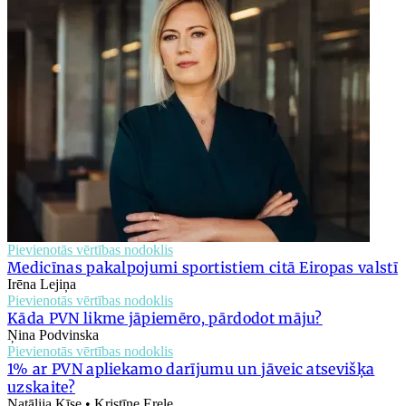
Pievienotās vērtības nodoklis
Medicīnas pakalpojumi sportistiem citā Eiropas valstī
Irēna Lejiņa
Pievienotās vērtības nodoklis
Kāda PVN likme jāpiemēro, pārdodot māju?
Ņina Podvinska
Pievienotās vērtības nodoklis
1% ar PVN apliekamo darījumu un jāveic atsevišķa
uzskaite?
Natālija Ķīse • Kristīne Erele