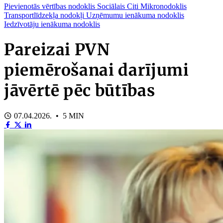
Pievienotās vērtības nodoklis
Sociālais
Citi
Mikronodoklis
Transportlīdzekļa nodokļi
Uzņēmumu ienākuma nodoklis
Iedzīvotāju ienākuma nodoklis
Pareizai PVN
piemērošanai darījumi
jāvērtē pēc būtības
07.04.2026. • 5 MIN