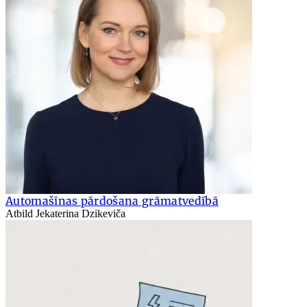
Automašīnas pārdošana grāmatvedībā
Atbild Jekaterina Dzikeviča