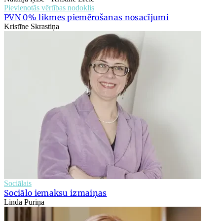
Pievienotās vērtības nodoklis
PVN 0% likmes piemērošanas nosacījumi
Kristīne Skrastiņa
Sociālais
Sociālo iemaksu izmaiņas
Linda Puriņa