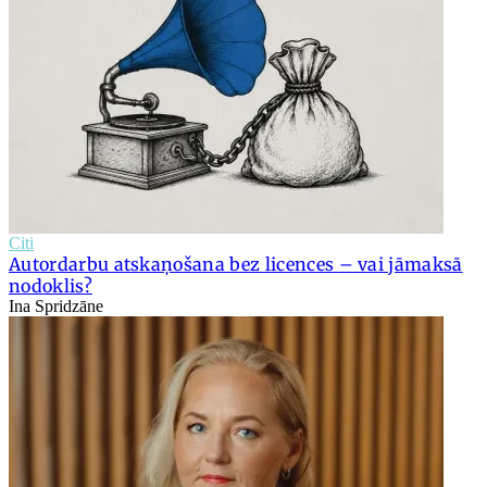
Citi
Autordarbu atskaņošana bez licences – vai jāmaksā
nodoklis?
Ina Spridzāne