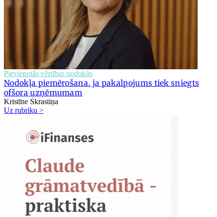
Pievienotās vērtības nodoklis
Nodokļa piemērošana, ja pakalpojums tiek sniegts
ofšora uzņēmumam
Kristīne Skrastiņa
Uz rubriku >