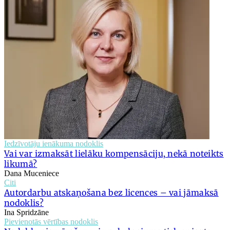
Iedzīvotāju ienākuma nodoklis
Vai var izmaksāt lielāku kompensāciju, nekā noteikts
likumā?
Dana Muceniece
Citi
Autordarbu atskaņošana bez licences – vai jāmaksā
nodoklis?
Ina Spridzāne
Pievienotās vērtības nodoklis