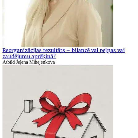
Reorganizācijas rezultāts – bilancē vai peļņas vai
zaudējumu aprēķinā?
Atbild Jeļena Mihejenkova