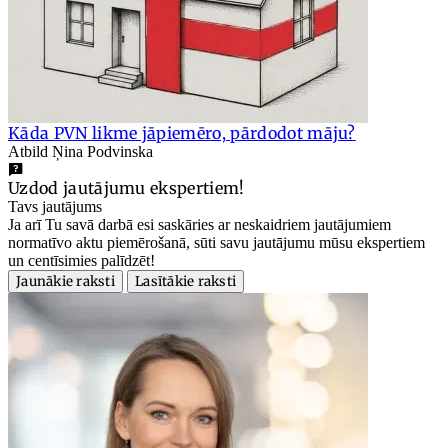
Kāda PVN likme jāpiemēro, pārdodot māju?
Atbild Ņina Podvinska
Uzdod jautājumu ekspertiem!
Tavs jautājums
Ja arī Tu savā darbā esi saskāries ar neskaidriem jautājumiem
normatīvo aktu piemērošanā, sūti savu jautājumu mūsu ekspertiem
un centīsimies palīdzēt!
Jaunākie raksti
Lasītākie raksti