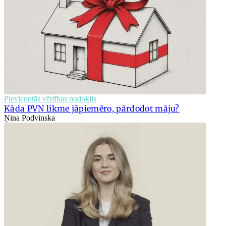
Pievienotās vērtības nodoklis
Kāda PVN likme jāpiemēro, pārdodot māju?
Ņina Podvinska