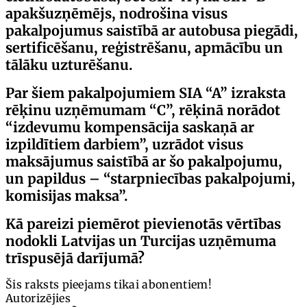
apakšuzņēmējs, nodrošina visus
pakalpojumus saistībā ar autobusa piegādi,
sertificēšanu, reģistrēšanu, apmācību un
tālāku uzturēšanu.
Par šiem pakalpojumiem SIA “A” izraksta
rēķinu uzņēmumam “C”, rēķinā norādot
“izdevumu kompensācija saskaņā ar
izpildītiem darbiem”, uzrādot visus
maksājumus saistībā ar šo pakalpojumu,
un papildus – “starpniecības pakalpojumi,
komisijas maksa”.
Kā pareizi piemērot pievienotās vērtības
nodokli Latvijas un Turcijas uzņēmuma
trīspusējā darījumā?
Šis raksts pieejams tikai abonentiem!
Autorizējies