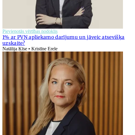
Pievienotās vērtības nodoklis
1% ar PVN apliekamo darījumu un jāveic atsevišķa
uzskaite?
Natālija Ķīse • Kristīne Erele