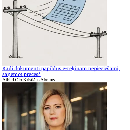
Kādi dokumenti papildus e-rēķinam nepieciešami,
saņemot preces?
Atbild Oto Kristiāns Abrams