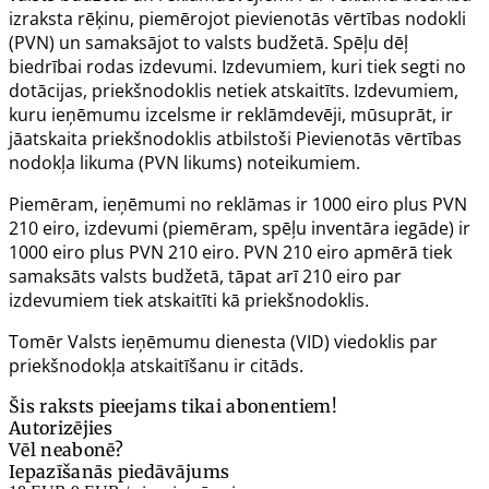
izraksta rēķinu, piemērojot pievienotās vērtības nodokli
(PVN) un samaksājot to valsts budžetā. Spēļu dēļ
biedrībai rodas izdevumi. Izdevumiem, kuri tiek segti no
dotācijas, priekšnodoklis netiek atskaitīts. Izdevumiem,
kuru ieņēmumu izcelsme ir reklāmdevēji, mūsuprāt, ir
jāatskaita priekšnodoklis atbilstoši Pievienotās vērtības
nodokļa likuma (PVN likums) noteikumiem.
Piemēram, ieņēmumi no reklāmas ir 1000 eiro plus PVN
210 eiro, izdevumi (piemēram, spēļu inventāra iegāde) ir
1000 eiro plus PVN 210 eiro. PVN 210 eiro apmērā tiek
samaksāts valsts budžetā, tāpat arī 210 eiro par
izdevumiem tiek atskaitīti kā priekšnodoklis.
Tomēr Valsts ieņēmumu dienesta (VID) viedoklis par
priekšnodokļa atskaitīšanu ir citāds.
Šis raksts pieejams tikai abonentiem!
Autorizējies
Vēl neabonē?
Iepazīšanās piedāvājums