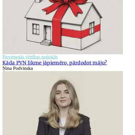
Pievienotās vērtības nodoklis
Kāda PVN likme jāpiemēro, pārdodot māju?
Ņina Podvinska