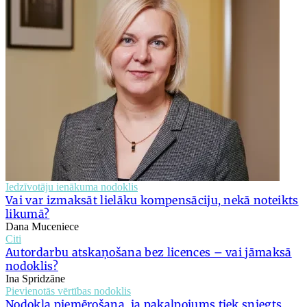
Iedzīvotāju ienākuma nodoklis
Vai var izmaksāt lielāku kompensāciju, nekā noteikts
likumā?
Dana Muceniece
Citi
Autordarbu atskaņošana bez licences – vai jāmaksā
nodoklis?
Ina Spridzāne
Pievienotās vērtības nodoklis
Nodokļa piemērošana, ja pakalpojums tiek sniegts