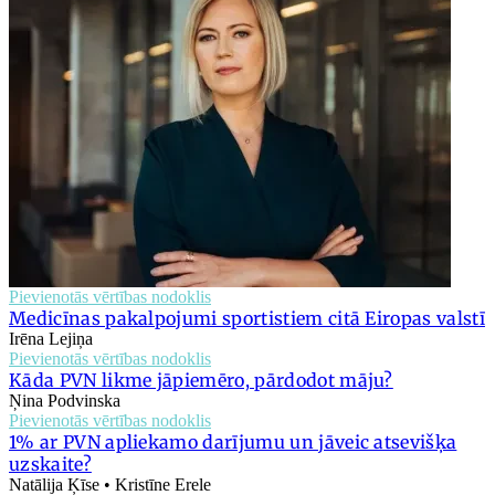
Pievienotās vērtības nodoklis
Medicīnas pakalpojumi sportistiem citā Eiropas valstī
Irēna Lejiņa
Pievienotās vērtības nodoklis
Kāda PVN likme jāpiemēro, pārdodot māju?
Ņina Podvinska
Pievienotās vērtības nodoklis
1% ar PVN apliekamo darījumu un jāveic atsevišķa
uzskaite?
Natālija Ķīse • Kristīne Erele