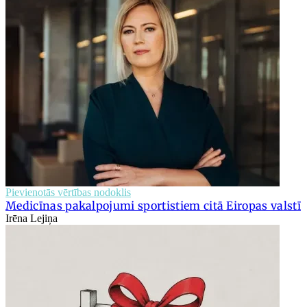
Pievienotās vērtības nodoklis
Medicīnas pakalpojumi sportistiem citā Eiropas valstī
Irēna Lejiņa