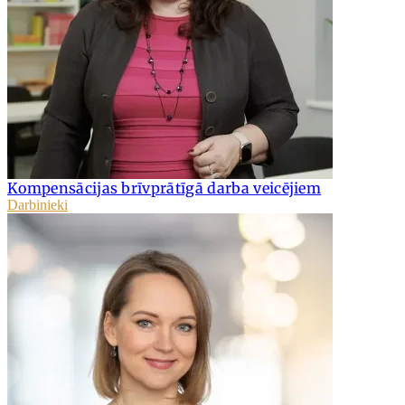
Kompensācijas brīvprātīgā darba veicējiem
Darbinieki