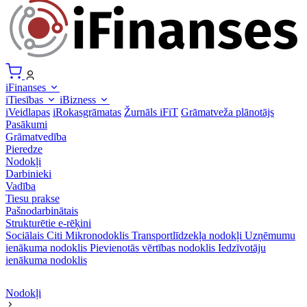
iFinanses
iTiesības
iBizness
iVeidlapas
iRokasgrāmatas
Žurnāls iFiT
Grāmatveža plānotājs
Pasākumi
Grāmatvedība
Pieredze
Nodokļi
Darbinieki
Vadība
Tiesu prakse
Pašnodarbinātais
Strukturētie e-rēķini
Sociālais
Citi
Mikronodoklis
Transportlīdzekļa nodokļi
Uzņēmumu
ienākuma nodoklis
Pievienotās vērtības nodoklis
Iedzīvotāju
ienākuma nodoklis
Nodokļi