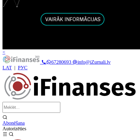
<
67280693
info@iZurnali.lv
LAT
|
РУС
Abonēšana
Autorizēties