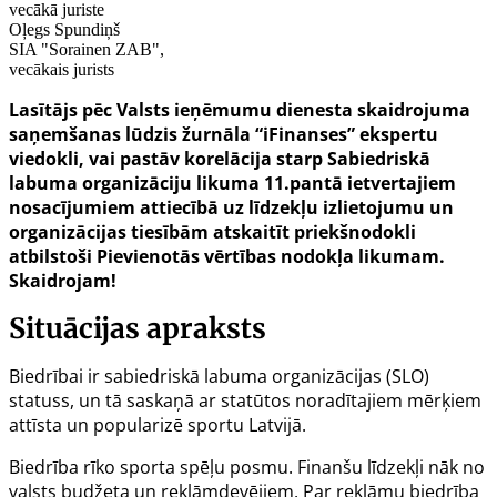
vecākā juriste
Oļegs Spundiņš
SIA "Sorainen ZAB",
vecākais jurists
Lasītājs pēc Valsts ieņēmumu dienesta skaidrojuma
saņemšanas lūdzis žurnāla “iFinanses” ekspertu
viedokli, vai pastāv korelācija starp Sabiedriskā
labuma organizāciju likuma 11.pantā ietvertajiem
nosacījumiem attiecībā uz līdzekļu izlietojumu un
organizācijas tiesībām atskaitīt priekšnodokli
atbilstoši Pievienotās vērtības nodokļa likumam.
Skaidrojam!
Situācijas apraksts
Biedrībai ir sabiedriskā labuma organizācijas (SLO)
statuss, un tā saskaņā ar statūtos noradītajiem mērķiem
attīsta un popularizē sportu Latvijā.
Biedrība rīko sporta spēļu posmu. Finanšu līdzekļi nāk no
valsts budžeta un reklāmdevējiem. Par reklāmu biedrība