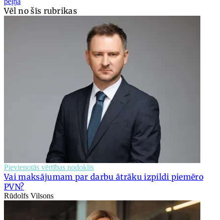
peļņa
Vēl no šīs rubrikas
Pievienotās vērtības nodoklis
Vai maksājumam par darbu ātrāku izpildi piemēro
PVN?
Rūdolfs Vilsons