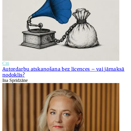
Citi
Autordarbu atskaņošana bez licences – vai jāmaksā
nodoklis?
Ina Spridzāne