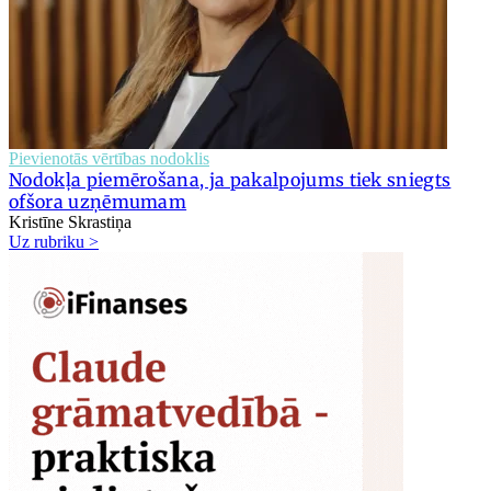
Pievienotās vērtības nodoklis
Nodokļa piemērošana, ja pakalpojums tiek sniegts
ofšora uzņēmumam
Kristīne Skrastiņa
Uz rubriku >