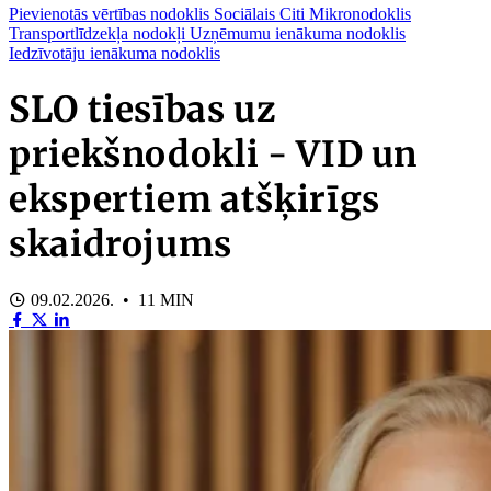
Pievienotās vērtības nodoklis
Sociālais
Citi
Mikronodoklis
Transportlīdzekļa nodokļi
Uzņēmumu ienākuma nodoklis
Iedzīvotāju ienākuma nodoklis
SLO tiesības uz
priekšnodokli - VID un
ekspertiem atšķirīgs
skaidrojums
09.02.2026. • 11 MIN