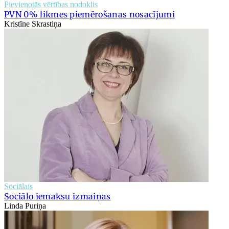
Pievienotās vērtības nodoklis
PVN 0% likmes piemērošanas nosacījumi
Kristīne Skrastiņa
Sociālais
Sociālo iemaksu izmaiņas
Linda Puriņa