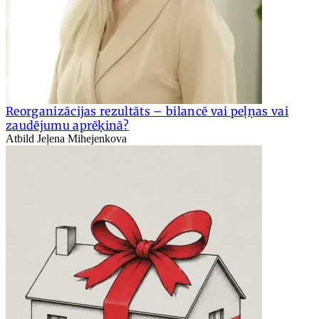
Reorganizācijas rezultāts – bilancē vai peļņas vai
zaudējumu aprēķinā?
Atbild Jeļena Mihejenkova