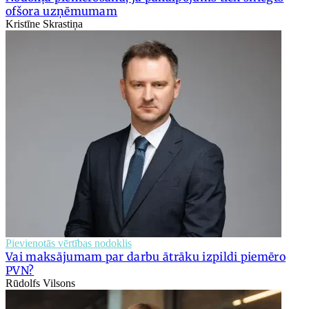
ofšora uzņēmumam
Kristīne Skrastiņa
Pievienotās vērtības nodoklis
Vai maksājumam par darbu ātrāku izpildi piemēro
PVN?
Rūdolfs Vilsons