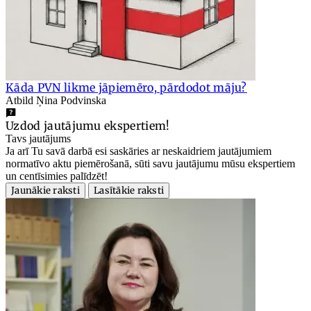
Kāda PVN likme jāpiemēro, pārdodot māju?
Atbild Ņina Podvinska
Uzdod jautājumu ekspertiem!
Tavs jautājums
Ja arī Tu savā darbā esi saskāries ar neskaidriem jautājumiem
normatīvo aktu piemērošanā, sūti savu jautājumu mūsu ekspertiem
un centīsimies palīdzēt!
Jaunākie raksti
Lasītākie raksti