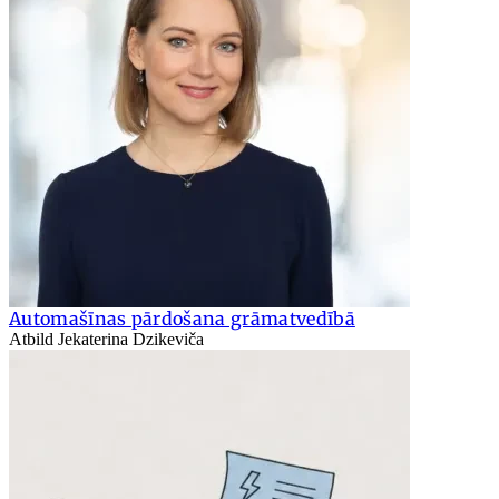
Automašīnas pārdošana grāmatvedībā
Atbild Jekaterina Dzikeviča