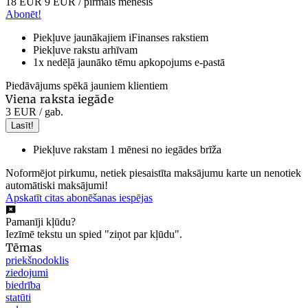
18 EUR
9 EUR
/ pirmais mēnesis
Abonēt!
Piekļuve jaunākajiem iFinanses rakstiem
Piekļuve rakstu arhīvam
1x nedēļā jaunāko tēmu apkopojums e-pastā
Piedāvājums spēkā jauniem klientiem
Viena raksta iegāde
3 EUR
/ gab.
Lasīt!
Piekļuve rakstam 1 mēnesi no iegādes brīža
Noformējot pirkumu, netiek piesaistīta maksājumu karte un nenotiek
automātiski maksājumi!
Apskatīt citas abonēšanas iespējas
Pamanīji kļūdu?
Iezīmē tekstu un spied "ziņot par kļūdu".
Tēmas
priekšnodoklis
ziedojumi
biedrība
statūti