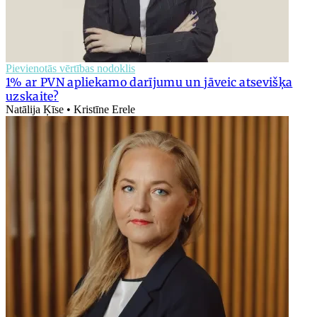
Pievienotās vērtības nodoklis
1% ar PVN apliekamo darījumu un jāveic atsevišķa
uzskaite?
Natālija Ķīse • Kristīne Erele