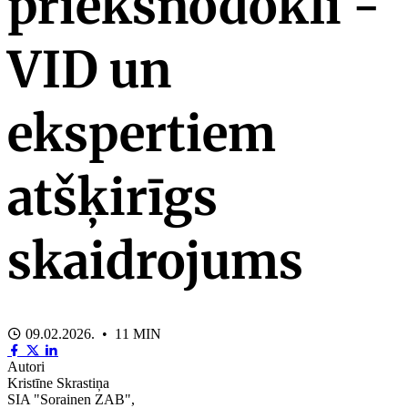
priekšnodokli -
VID un
ekspertiem
atšķirīgs
skaidrojums
09.02.2026. • 11 MIN
Autori
Kristīne Skrastiņa
SIA "Sorainen ZAB",