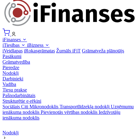
iFinanses
iTiesības
iBizness
iVeidlapas
iRokasgrāmatas
Žurnāls iFiT
Grāmatveža plānotājs
Pasākumi
Grāmatvedība
Pieredze
Nodokļi
Darbinieki
Vadība
Tiesu prakse
Pašnodarbinātais
Strukturētie e-rēķini
Sociālais
Citi
Mikronodoklis
Transportlīdzekļa nodokļi
Uzņēmumu
ienākuma nodoklis
Pievienotās vērtības nodoklis
Iedzīvotāju
ienākuma nodoklis
Nodokļi