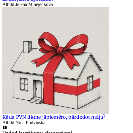
Atbild Jeļena Mihejenkova
Kāda PVN likme jāpiemēro, pārdodot māju?
Atbild Ņina Podvinska