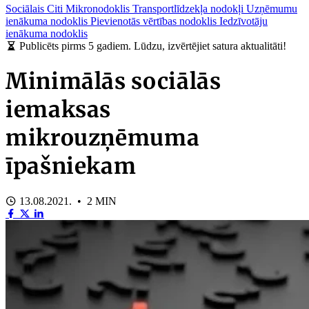
Sociālais
Citi
Mikronodoklis
Transportlīdzekļa nodokļi
Uzņēmumu
ienākuma nodoklis
Pievienotās vērtības nodoklis
Iedzīvotāju
ienākuma nodoklis
Publicēts pirms 5 gadiem. Lūdzu, izvērtējiet satura aktualitāti!
Minimālās sociālās
iemaksas
mikrouzņēmuma
īpašniekam
13.08.2021. • 2 MIN