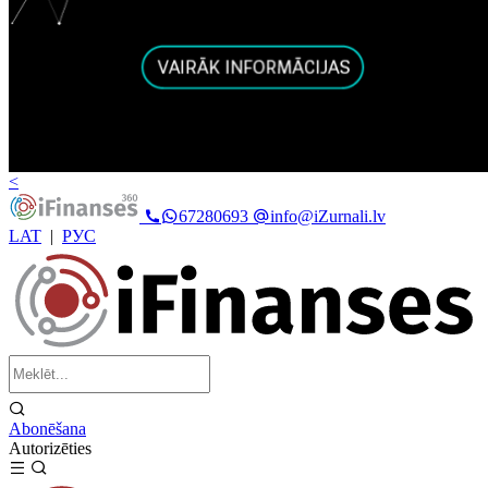
<
67280693
info@iZurnali.lv
LAT
|
РУС
Abonēšana
Autorizēties