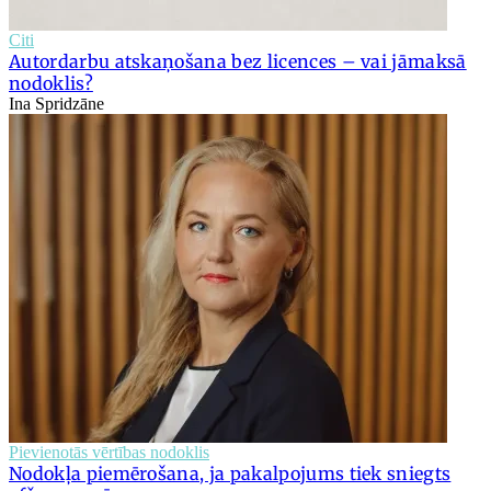
Citi
Autordarbu atskaņošana bez licences – vai jāmaksā
nodoklis?
Ina Spridzāne
Pievienotās vērtības nodoklis
Nodokļa piemērošana, ja pakalpojums tiek sniegts