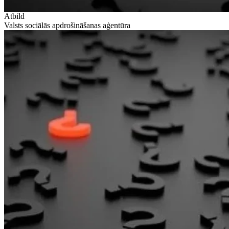
Atbild
Valsts sociālās apdrošināšanas aģentūra