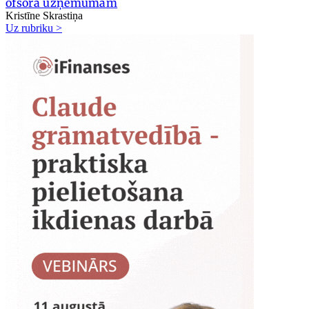
ofšora uzņēmumam
Kristīne Skrastiņa
Uz rubriku >