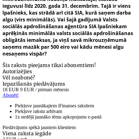
ieguvusi līdz 2020. gada 31. decembrim. Tajā ir viens
īpašnieks, kas strādā arī citā SIA, kurā saņem darba
algu (virs minimālās). Vai šajā gadījumā Valsts
sociālās apdrošināšanas aģentūra SIA īpašniekam
aprēķinās minimālās valsts sociālās apdrošināšanas
obligātās iemaksas, ja viņš savā mikrouzņēmumā
saņems mazāk par 500 eiro vai kādu mēnesi algu
nesaņems vispār?
Šis raksts pieejams tikai abonentiem!
Autorizējies
Vēl neabonē?
Iepazīšanās piedāvājums
18 EUR
9 EUR
/ pirmais mēnesis
Abonēt!
Piekļuve jaunākajiem iFinanses rakstiem
Piekļuve rakstu arhīvam
1x nedēļā jaunāko tēmu apkopojums e-pastā
Piedāvājums spēkā jauniem klientiem
Viena raksta iegāde