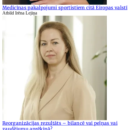
Medicīnas pakalpojumi sportistiem citā Eiropas valstī
Atbild Irēna Lejiņa
Reorganizācijas rezultāts – bilancē vai peļņas vai
zaudējumu aprēķinā?