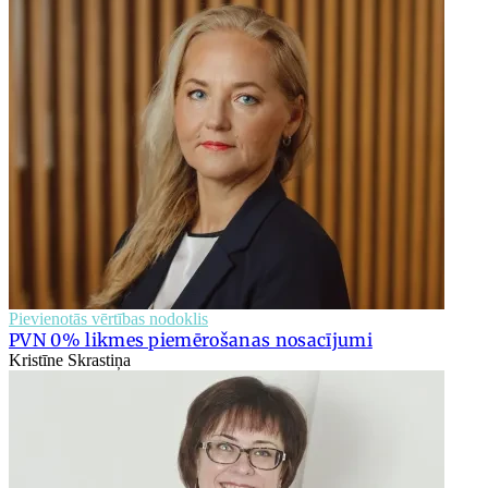
Pievienotās vērtības nodoklis
PVN 0% likmes piemērošanas nosacījumi
Kristīne Skrastiņa