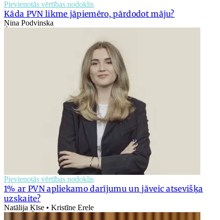
Pievienotās vērtības nodoklis
Kāda PVN likme jāpiemēro, pārdodot māju?
Ņina Podvinska
Pievienotās vērtības nodoklis
1% ar PVN apliekamo darījumu un jāveic atsevišķa
uzskaite?
Natālija Ķīse • Kristīne Erele