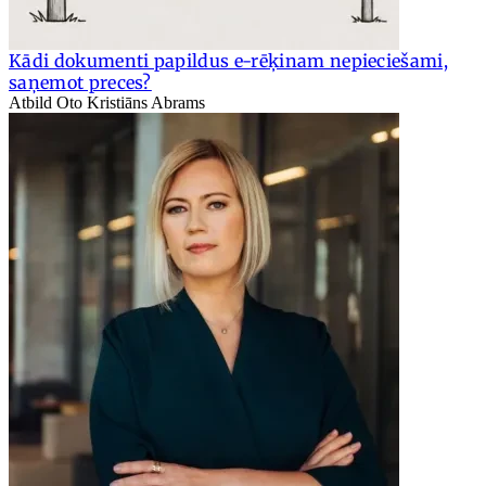
Kādi dokumenti papildus e-rēķinam nepieciešami,
saņemot preces?
Atbild Oto Kristiāns Abrams