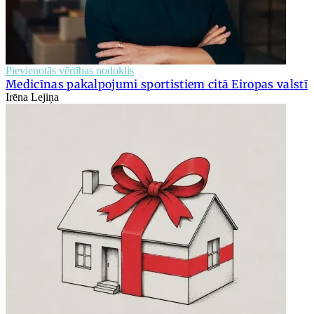
Pievienotās vērtības nodoklis
Medicīnas pakalpojumi sportistiem citā Eiropas valstī
Irēna Lejiņa