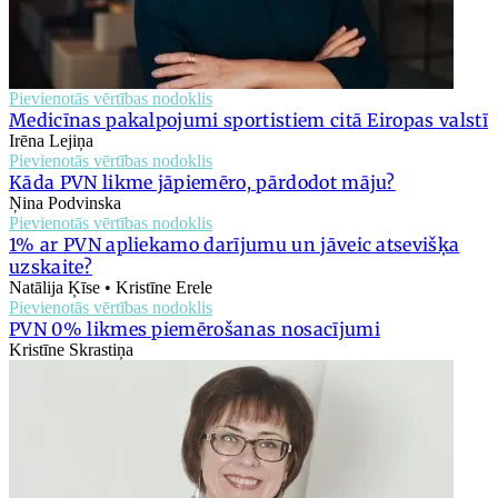
Pievienotās vērtības nodoklis
Medicīnas pakalpojumi sportistiem citā Eiropas valstī
Irēna Lejiņa
Pievienotās vērtības nodoklis
Kāda PVN likme jāpiemēro, pārdodot māju?
Ņina Podvinska
Pievienotās vērtības nodoklis
1% ar PVN apliekamo darījumu un jāveic atsevišķa
uzskaite?
Natālija Ķīse • Kristīne Erele
Pievienotās vērtības nodoklis
PVN 0% likmes piemērošanas nosacījumi
Kristīne Skrastiņa