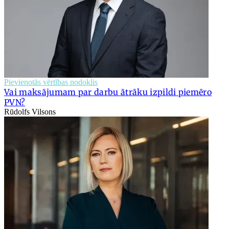
Pievienotās vērtības nodoklis
Vai maksājumam par darbu ātrāku izpildi piemēro
PVN?
Rūdolfs Vilsons