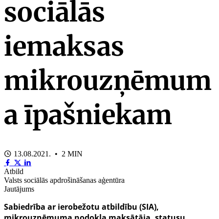
sociālās
iemaksas
mikrouzņēmum
a īpašniekam
13.08.2021. • 2 MIN
Atbild
Valsts sociālās apdrošināšanas aģentūra
Jautājums
Sabiedrība ar ierobežotu atbildību (SIA),
mikrouznēmuma nodokļa maksātāja, statusu