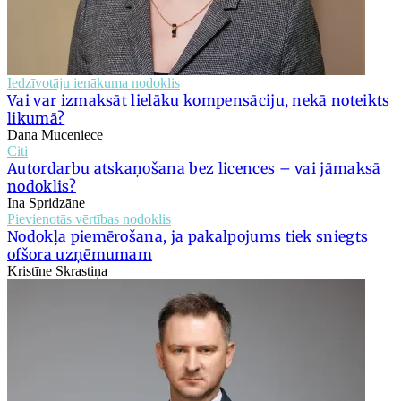
Iedzīvotāju ienākuma nodoklis
Vai var izmaksāt lielāku kompensāciju, nekā noteikts
likumā?
Dana Muceniece
Citi
Autordarbu atskaņošana bez licences – vai jāmaksā
nodoklis?
Ina Spridzāne
Pievienotās vērtības nodoklis
Nodokļa piemērošana, ja pakalpojums tiek sniegts
ofšora uzņēmumam
Kristīne Skrastiņa