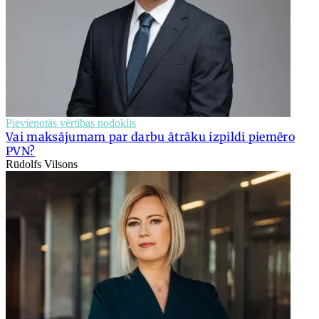
Pievienotās vērtības nodoklis
Vai maksājumam par darbu ātrāku izpildi piemēro
PVN?
Rūdolfs Vilsons