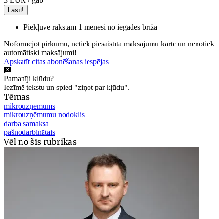
3 EUR
/ gab.
Lasīt!
Piekļuve rakstam 1 mēnesi no iegādes brīža
Noformējot pirkumu, netiek piesaistīta maksājumu karte un nenotiek
automātiski maksājumi!
Apskatīt citas abonēšanas iespējas
Pamanīji kļūdu?
Iezīmē tekstu un spied "ziņot par kļūdu".
Tēmas
mikrouzņēmums
mikrouzņēmumu nodoklis
darba samaksa
pašnodarbinātais
Vēl no šīs rubrikas