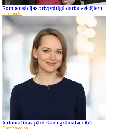
Kompensācijas brīvprātīgā darba veicējiem
Darbinieki
Automašīnas pārdošana grāmatvedībā
Grāmatvedība