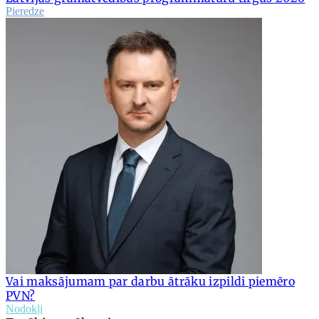
Pieredze
Vai maksājumam par darbu ātrāku izpildi piemēro
PVN?
Nodokļi