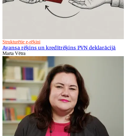
Strukturētie e-rēķini
Avansa rēķins un kredītrēķins PVN deklarācijā
Marta Vētra