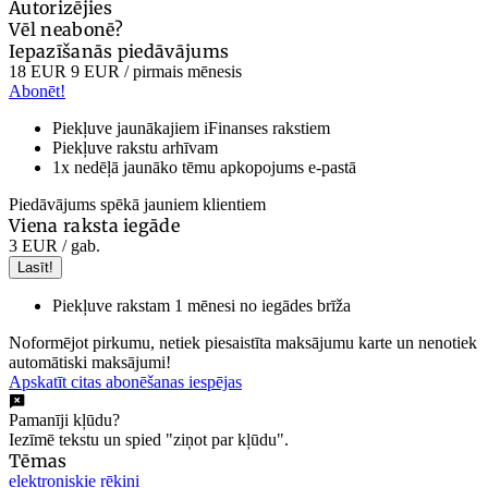
Autorizējies
Vēl neabonē?
Iepazīšanās piedāvājums
18 EUR
9 EUR
/ pirmais mēnesis
Abonēt!
Piekļuve jaunākajiem iFinanses rakstiem
Piekļuve rakstu arhīvam
1x nedēļā jaunāko tēmu apkopojums e-pastā
Piedāvājums spēkā jauniem klientiem
Viena raksta iegāde
3 EUR
/ gab.
Lasīt!
Piekļuve rakstam 1 mēnesi no iegādes brīža
Noformējot pirkumu, netiek piesaistīta maksājumu karte un nenotiek
automātiski maksājumi!
Apskatīt citas abonēšanas iespējas
Pamanīji kļūdu?
Iezīmē tekstu un spied "ziņot par kļūdu".
Tēmas
elektroniskie rēķini