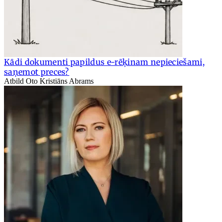
Kādi dokumenti papildus e-rēķinam nepieciešami,
saņemot preces?
Atbild Oto Kristiāns Abrams