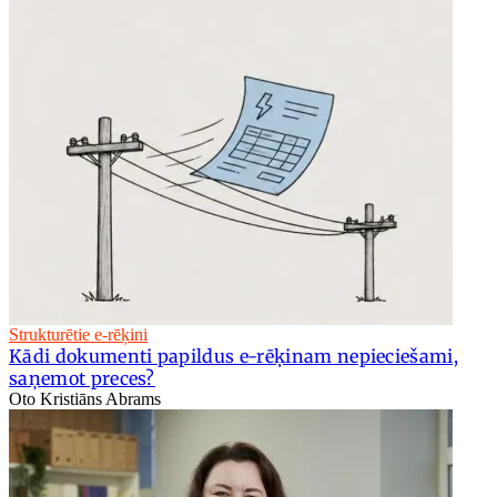
Strukturētie e-rēķini
Kādi dokumenti papildus e-rēķinam nepieciešami,
saņemot preces?
Oto Kristiāns Abrams