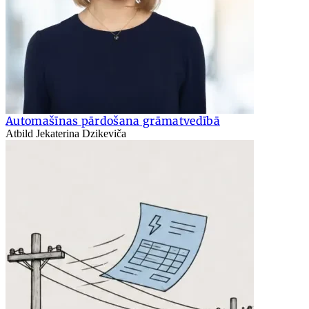
Automašīnas pārdošana grāmatvedībā
Atbild Jekaterina Dzikeviča