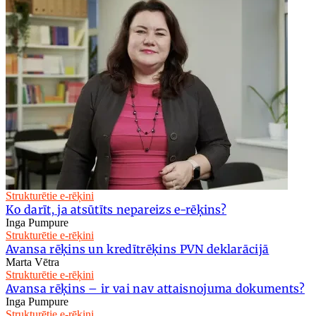
Strukturētie e-rēķini
Ko darīt, ja atsūtīts nepareizs e-rēķins?
Inga Pumpure
Strukturētie e-rēķini
Avansa rēķins un kredītrēķins PVN deklarācijā
Marta Vētra
Strukturētie e-rēķini
Avansa rēķins – ir vai nav attaisnojuma dokuments?
Inga Pumpure
Strukturētie e-rēķini