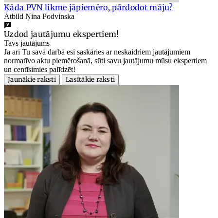
Kāda PVN likme jāpiemēro, pārdodot māju?
Atbild Ņina Podvinska
Uzdod jautājumu ekspertiem!
Tavs jautājums
Ja arī Tu savā darbā esi saskāries ar neskaidriem jautājumiem
normatīvo aktu piemērošanā, sūti savu jautājumu mūsu ekspertiem
un centīsimies palīdzēt!
Jaunākie raksti
Lasītākie raksti