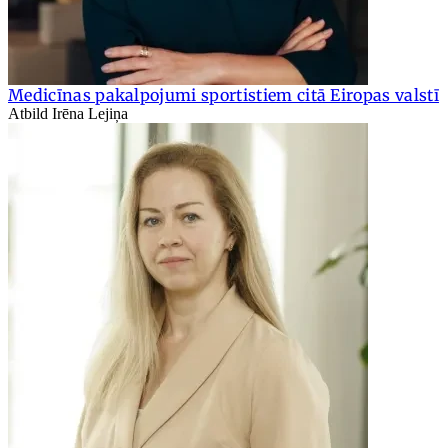
Medicīnas pakalpojumi sportistiem citā Eiropas valstī
Atbild Irēna Lejiņa