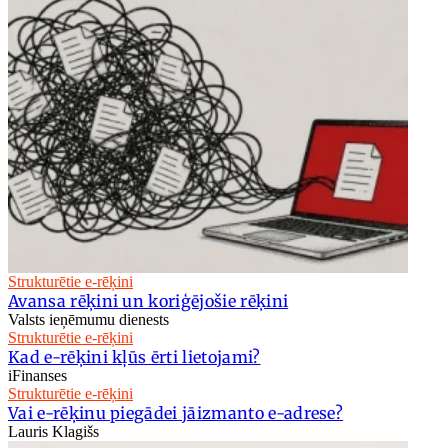
Strukturētie e-rēķini
Avansa rēķini un koriģējošie rēķini
Valsts ieņēmumu dienests
Strukturētie e-rēķini
Kad e-rēķini kļūs ērti lietojami?
iFinanses
Strukturētie e-rēķini
Vai e-rēķinu piegādei jāizmanto e-adrese?
Lauris Klagišs