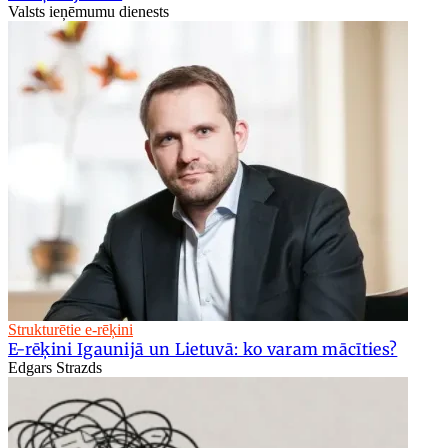
Valsts ieņēmumu dienests
Strukturētie e-rēķini
E-rēķini Igaunijā un Lietuvā: ko varam mācīties?
Edgars Strazds