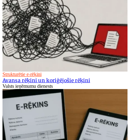
Strukturētie e-rēķini
Avansa rēķini un koriģējošie rēķini
Valsts ieņēmumu dienests