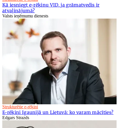
Kā iesniegt e-rēķinu VID, ja grāmatvedis ir
atvaļinājumā?
Valsts ieņēmumu dienests
Strukturētie e-rēķini
E-rēķini Igaunijā un Lietuvā: ko varam mācīties?
Edgars Strazds