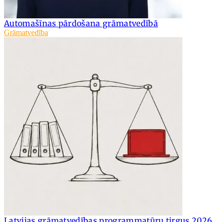
Automašīnas pārdošana grāmatvedībā
Grāmatvedība
Latvijas grāmatvedības programmatūru tirgus 2026