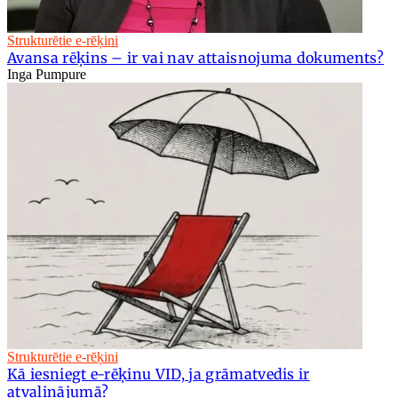
Strukturētie e-rēķini
Avansa rēķins – ir vai nav attaisnojuma dokuments?
Inga Pumpure
Strukturētie e-rēķini
Kā iesniegt e-rēķinu VID, ja grāmatvedis ir
atvaļinājumā?