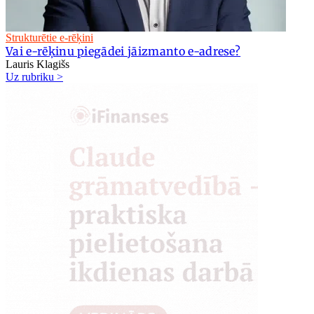
Strukturētie e-rēķini
Vai e-rēķinu piegādei jāizmanto e-adrese?
Lauris Klagišs
Uz rubriku >