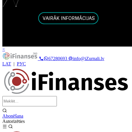
<
67280693
info@iZurnali.lv
LAT
|
РУС
Abonēšana
Autorizēties