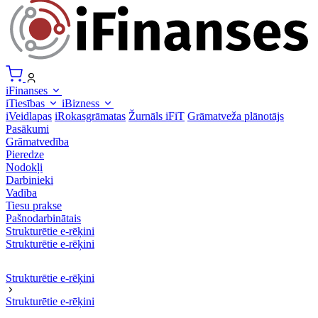
iFinanses
iTiesības
iBizness
iVeidlapas
iRokasgrāmatas
Žurnāls iFiT
Grāmatveža plānotājs
Pasākumi
Grāmatvedība
Pieredze
Nodokļi
Darbinieki
Vadība
Tiesu prakse
Pašnodarbinātais
Strukturētie e-rēķini
Strukturētie e-rēķini
Strukturētie e-rēķini
Strukturētie e-rēķini