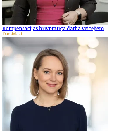
Kompensācijas brīvprātīgā darba veicējiem
Darbinieki