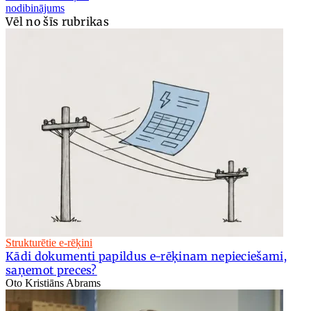
nodibinājums
Vēl no šīs rubrikas
Strukturētie e-rēķini
Kādi dokumenti papildus e-rēķinam nepieciešami,
saņemot preces?
Oto Kristiāns Abrams