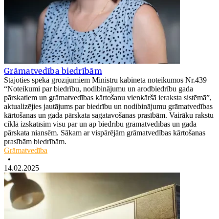
Grāmatvedība biedrībām
Stājoties spēkā grozījumiem Ministru kabineta noteikumos Nr.439
“Noteikumi par biedrību, nodibinājumu un arodbiedrību gada
pārskatiem un grāmatvedības kārtošanu vienkāršā ieraksta sistēmā”,
aktualizējies jautājums par biedrību un nodibinājumu grāmatvedības
kārtošanas un gada pārskata sagatavošanas prasībām. Vairāku rakstu
ciklā izskatīsim visu par un ap biedrību grāmatvedības un gada
pārskata niansēm. Sākam ar vispārējām grāmatvedības kārtošanas
prasībām biedrībām.
Grāmatvedība
•
14.02.2025