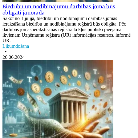
Biedrību un nodibinājumu darbības joma būs
obligāti jānorāda
Sākot no 1.jūlija, biedrību un nodibinājumu darbības jomas
ierakstīšana biedrību un nodibinājumu reģistrā būs obligāta. Pēc
darbības jomas ierakstīšanas reģistrā tā kļūs publiski pieejama
ikvienam Uzņēmumu reģistra (UR) informācijas resursos, informē
UR.
Likumdošana
•
26.06.2024