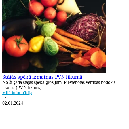
Stājās spēkā izmaiņas PVN likumā
No šī gada stājas spēkā grozījumi Pievienotās vērtības nodokļa
likumā (PVN likums).
VID informācija
•
02.01.2024