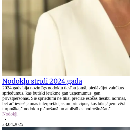
Nodokļu strīdi 2024.gadā
2024.gads bija nozīmīgs nodokļu tiesību jomā, piedāvājot vairākus
spriedumus, kas būtiski ietekmē gan uzņēmumus, gan
privātpersonas. Šie spriedumi ne tikai precizē esošās tiesību normas,
bet arī ievieš jaunas interpretācijas un principus, kas būs jāņem vērā
turpmākajā nodokļu plānošanā un atbilstības nodrošināšanā.
Nodokļi
•
23.04.2025