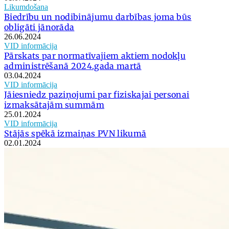
Likumdošana
Biedrību un nodibinājumu darbības joma būs
obligāti jānorāda
26.06.2024
VID informācija
Pārskats par normatīvajiem aktiem nodokļu
administrēšanā 2024.gada martā
03.04.2024
VID informācija
Jāiesniedz paziņojumi par fiziskajai personai
izmaksātajām summām
25.01.2024
VID informācija
Stājās spēkā izmaiņas PVN likumā
02.01.2024