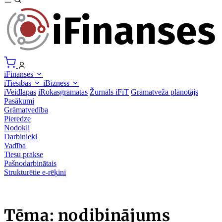
iFinanses
iTiesības
iBizness
iVeidlapas
iRokasgrāmatas
Žurnāls iFiT
Grāmatveža plānotājs
Pasākumi
Grāmatvedība
Pieredze
Nodokļi
Darbinieki
Vadība
Tiesu prakse
Pašnodarbinātais
Strukturētie e-rēķini
Tēma: nodibinājums