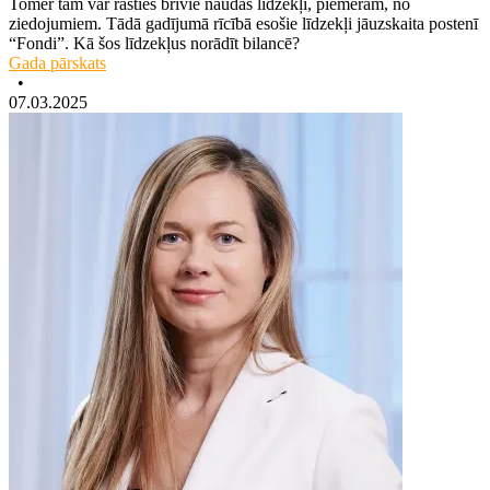
Tomēr tām var rasties brīvie naudas līdzekļi, piemēram, no
ziedojumiem. Tādā gadījumā rīcībā esošie līdzekļi jāuzskaita postenī
“Fondi”. Kā šos līdzekļus norādīt bilancē?
Gada pārskats
•
07.03.2025