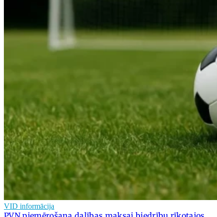
VID informācija
PVN piemērošana dalības maksai biedrību rīkotajos