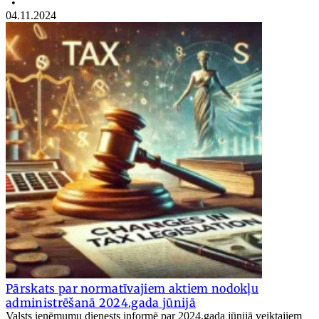
•
04.11.2024
Pārskats par normatīvajiem aktiem nodokļu
administrēšanā 2024.gada jūnijā
Valsts ieņēmumu dienests informē par 2024.gada jūnijā veiktajiem