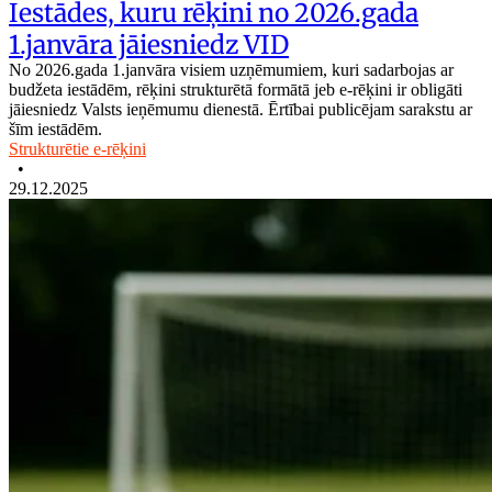
Iestādes, kuru rēķini no 2026.gada
1.janvāra jāiesniedz VID
No 2026.gada 1.janvāra visiem uzņēmumiem, kuri sadarbojas ar
budžeta iestādēm, rēķini strukturētā formātā jeb e-rēķini ir obligāti
jāiesniedz Valsts ieņēmumu dienestā. Ērtībai publicējam sarakstu ar
šīm iestādēm.
Strukturētie e-rēķini
•
29.12.2025