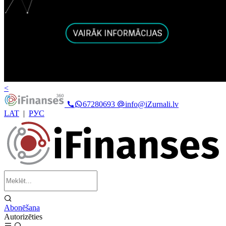
<
67280693
info@iZurnali.lv
LAT
|
РУС
Abonēšana
Autorizēties