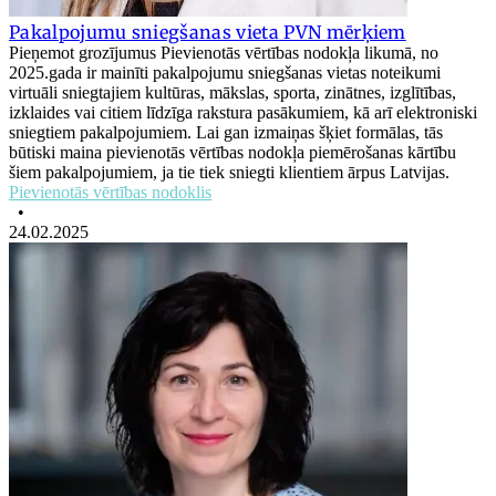
Pakalpojumu sniegšanas vieta PVN mērķiem
Pieņemot grozījumus Pievienotās vērtības nodokļa likumā, no
2025.gada ir mainīti pakalpojumu sniegšanas vietas noteikumi
virtuāli sniegtajiem kultūras, mākslas, sporta, zinātnes, izglītības,
izklaides vai citiem līdzīga rakstura pasākumiem, kā arī elektroniski
sniegtiem pakalpojumiem. Lai gan izmaiņas šķiet formālas, tās
būtiski maina pievienotās vērtības nodokļa piemērošanas kārtību
šiem pakalpojumiem, ja tie tiek sniegti klientiem ārpus Latvijas.
Pievienotās vērtības nodoklis
•
24.02.2025