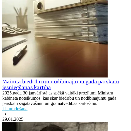
Mainīta biedrību un nodibinājumu gada pārskatu
iesniegšanas kārtība
2025.gada 30.janvārī stājas spēkā vairāki grozījumi Ministru
kabineta noteikumos, kas skar biedrību un nodibinājumu gada
pārskatu sagatavošanu un grāmatvedības kārtošanu.
Likumdošana
•
29.01.2025