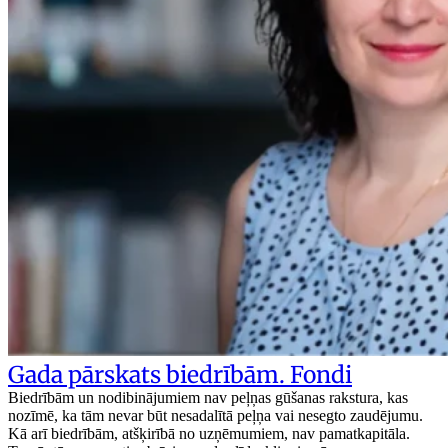
Gada pārskats biedrībām. Fondi
Biedrībām un nodibinājumiem nav peļņas gūšanas rakstura, kas
nozīmē, ka tām nevar būt nesadalītā peļņa vai nesegto zaudējumu.
Kā arī biedrībām, atšķirībā no uzņēmumiem, nav pamatkapitāla.