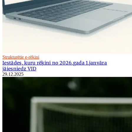
Strukturētie e-rēķini
Iestādes, kuru rēķini no 2026.gada 1.janvāra
jāiesniedz VID
29.12.2025