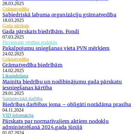
28.03.2025
Grāmatvedība
Sabiedriskā labuma organizāciju grāmatvedība
18.03.2025
Gada pārskats
Gada pārskats biedrībām. Fondi
07.03.2025
Pievienotās vērtības nodoklis
Pakalpojumu sniegšanas vieta PVN mērķiem
24.02.2025
Grāmatvedība
Grāmatvedība biedrībām
14.02.2025
Likumdošana
Mainīta biedrību un nodibinājumu gada pārskatu
iesniegšanas kārtība
29.01.2025
Saimnieciskā darbība
Biedrības darbības joma – obligāti norādāma prasība
04.11.2024
VID informācija
Pārskats par normatīvajiem aktiem nodokļu
administrēšanā 2024.gada jūnijā
01.07.2024