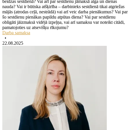
beidzas sestdienā? Vai arī par sestdienu jāmaksā alga un dienas
nauda? Vai ir būtiska atšķirība – darbinieks sestdienā tikai atgriežas
mājās (atrodas ceļā, nestrādā) vai arī veic darba pienākumus? Vai par
šo sestdienu pienākas papildu atpūtas diena? Vai par sestdienu
obligāti jāizmaksā vidējā izpeļņa, vai arī samaksu var noteikt citādi,
pamatojoties uz atsevišķu rīkojumu?
Darba samaksa
•
22.08.2025