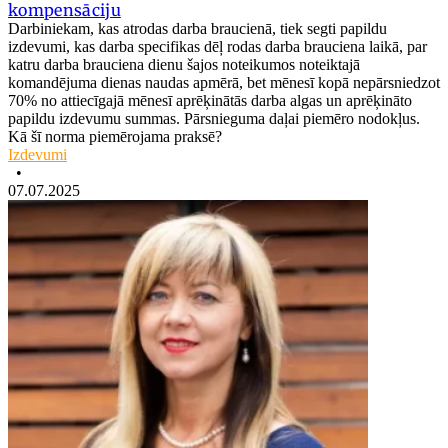
kompensāciju
Darbiniekam, kas atrodas darba braucienā, tiek segti papildu
izdevumi, kas darba specifikas dēļ rodas darba brauciena laikā, par
katru darba brauciena dienu šajos noteikumos noteiktajā
komandējuma dienas naudas apmērā, bet mēnesī kopā nepārsniedzot
70% no attiecīgajā mēnesī aprēķinātās darba algas un aprēķināto
papildu izdevumu summas. Pārsnieguma daļai piemēro nodokļus.
Kā šī norma piemērojama praksē?
Izdevumi
•
07.07.2025