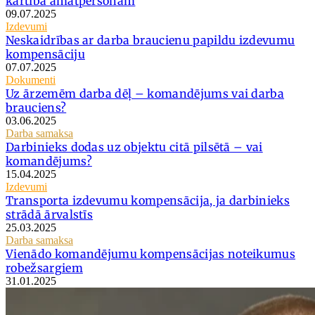
kārtība amatpersonām
09.07.2025
Izdevumi
Neskaidrības ar darba braucienu papildu izdevumu
kompensāciju
07.07.2025
Dokumenti
Uz ārzemēm darba dēļ – komandējums vai darba
brauciens?
03.06.2025
Darba samaksa
Darbinieks dodas uz objektu citā pilsētā – vai
komandējums?
15.04.2025
Izdevumi
Transporta izdevumu kompensācija, ja darbinieks
strādā ārvalstīs
25.03.2025
Darba samaksa
Vienādo komandējumu kompensācijas noteikumus
robežsargiem
31.01.2025