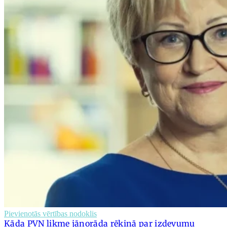
Pievienotās vērtības nodoklis
Kāda PVN likme jānorāda rēķinā par izdevumu