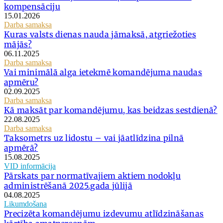
kompensāciju
15.01.2026
Darba samaksa
Kuras valsts dienas nauda jāmaksā, atgriežoties
mājās?
06.11.2025
Darba samaksa
Vai minimālā alga ietekmē komandējuma naudas
apmēru?
02.09.2025
Darba samaksa
Kā maksāt par komandējumu, kas beidzas sestdienā?
22.08.2025
Darba samaksa
Taksometrs uz lidostu – vai jāatlīdzina pilnā
apmērā?
15.08.2025
VID informācija
Pārskats par normatīvajiem aktiem nodokļu
administrēšanā 2025.gada jūlijā
04.08.2025
Likumdošana
Precizēta komandējumu izdevumu atlīdzināšanas