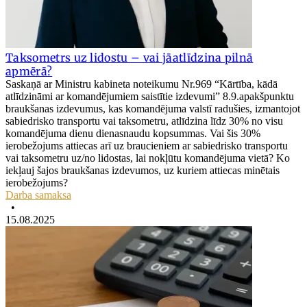
Taksometrs uz lidostu – vai jāatlīdzina pilnā
apmērā?
Saskaņā ar Ministru kabineta noteikumu Nr.969 “Kārtība, kādā
atlīdzināmi ar komandējumiem saistītie izdevumi” 8.9.apakšpunktu
braukšanas izdevumus, kas komandējuma valstī radušies, izmantojot
sabiedrisko transportu vai taksometru, atlīdzina līdz 30% no visu
komandējuma dienu dienasnaudu kopsummas. Vai šis 30%
ierobežojums attiecas arī uz braucieniem ar sabiedrisko transportu
vai taksometru uz/no lidostas, lai nokļūtu komandējuma vietā? Ko
iekļauj šajos braukšanas izdevumos, uz kuriem attiecas minētais
ierobežojums?
Darba samaksa
•
15.08.2025