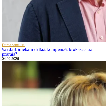
Darba samaksa
Vai darbiniekam drīkst kompensēt brokastis uz
prāmja?
04.02.2026