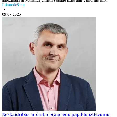
atlīdzināmi ar komandējumiem saistītie izdevumi", informē MK.
Likumdošana
•
09.07.2025
Neskaidrības ar darba braucienu papildu izdevumu