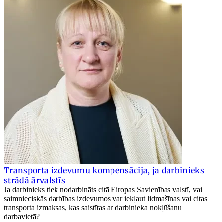
Transporta izdevumu kompensācija, ja darbinieks
strādā ārvalstīs
Ja darbinieks tiek nodarbināts citā Eiropas Savienības valstī, vai
saimnieciskās darbības izdevumos var iekļaut lidmašīnas vai citas
transporta izmaksas, kas saistītas ar darbinieka nokļūšanu
darbavietā?