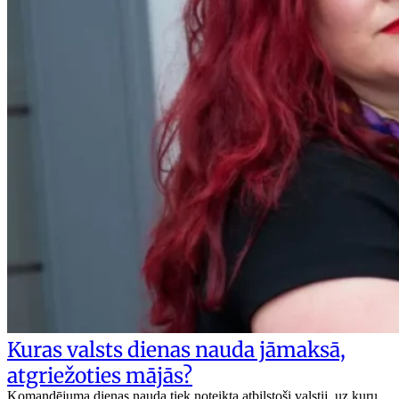
Kuras valsts dienas nauda jāmaksā,
atgriežoties mājās?
Komandējuma dienas nauda tiek noteikta atbilstoši valstij, uz kuru