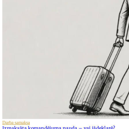
Darba samaksa
Izmaksāta komandējuma nauda – vai jādeklarē?