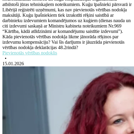
atbilstoši jūras tehniskajiem noteikumiem. Kuģu īpašnieki pārsvarā ir
Libērijā reģistrēti uzņēmumi, kas nav pievienotās vērtības nodokļa
maksātāji. Kuģu īpašniekiem tiek izrakstīti rēķini saistībā ar
darbinieku izdevumiem komandējumos uz kuģiem (dienas nauda un
citi izdevumi saskaņā ar Ministru kabineta noteikumiem Nr.969
“Kārtība, kādā atlīdzināmi ar komandējumu saistītie izdevumi”).
Kāda pievienotās vērtības nodokļa likme jānorāda rēķinos par
izdevumu kompensāciju? Vai šis darījums ir jāuzrāda pievienotās
vērtības nodokļa deklarācijas 48.2rindā?
Pievienotās vērtības nodoklis
•
15.01.2026