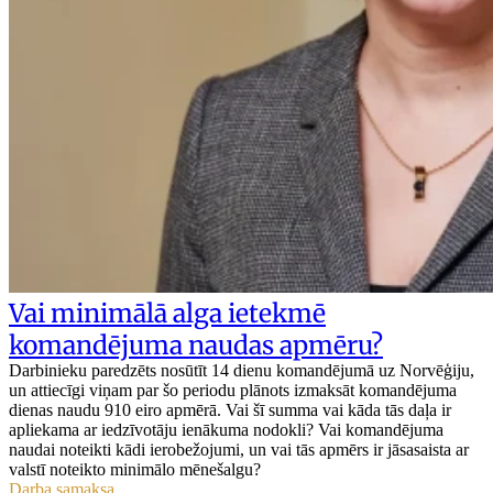
Vai minimālā alga ietekmē
komandējuma naudas apmēru?
Darbinieku paredzēts nosūtīt 14 dienu komandējumā uz Norvēģiju,
un attiecīgi viņam par šo periodu plānots izmaksāt komandējuma
dienas naudu 910 eiro apmērā. Vai šī summa vai kāda tās daļa ir
apliekama ar iedzīvotāju ienākuma nodokli? Vai komandējuma
naudai noteikti kādi ierobežojumi, un vai tās apmērs ir jāsasaista ar
valstī noteikto minimālo mēnešalgu?
Darba samaksa