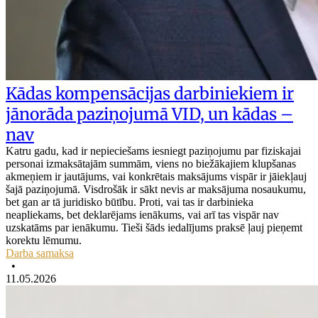
Kādas kompensācijas darbiniekiem ir
jānorāda paziņojumā VID, un kādas –
nav
Katru gadu, kad ir nepieciešams iesniegt paziņojumu par fiziskajai
personai izmaksātajām summām, viens no biežākajiem klupšanas
akmeņiem ir jautājums, vai konkrētais maksājums vispār ir jāiekļauj
šajā paziņojumā. Visdrošāk ir sākt nevis ar maksājuma nosaukumu,
bet gan ar tā juridisko būtību. Proti, vai tas ir darbinieka
neapliekams, bet deklarējams ienākums, vai arī tas vispār nav
uzskatāms par ienākumu. Tieši šāds iedalījums praksē ļauj pieņemt
korektu lēmumu.
Darba samaksa
•
11.05.2026