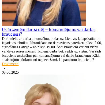
Uz ārzemēm darba dēļ – komandējums vai darba
brauciens?
Darbinieks ar darba automašīnu, dodas uz Lietuvu, lai apskatītu un
iegādātos tehniku. Izbraukšana no darbavietas paredzēta plkst. 7.00,
atgriešanās Latvijā – ap plkst. 19.00. Šādi braucieni var būt vienu
vai divas reizes mēnesī. Ikdienā darbs tiek veikts uz vietas. Vai šāds
brauciens uzskatāms par komandējumu vai darba braucienu? Kādi
attaisnojuma dokumenti nepieciešami, lai pamatotu braucienu?
Dokumenti
•
03.06.2025