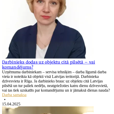
Darbinieks dodas uz objektu citā pilsētā – vai
komandējums?
Uzņēmuma darbiniekam – servisa tehniķim ‒ darba līgumā darba
vieta ir noteikta kā objekti visā Latvijas teritorijā. Darbinieka
dzīvesvieta ir Rīga. Ja darbinieks brauc uz objektu citā Latvijas
pilsētā un tur paliek nedēļu, neatgriežoties katru dienu dzīvesvietā,
vai tas tiek uzskatīts par komandējumu un ir jāmaksā dienas nauda?
Darba samaksa
•
15.04.2025