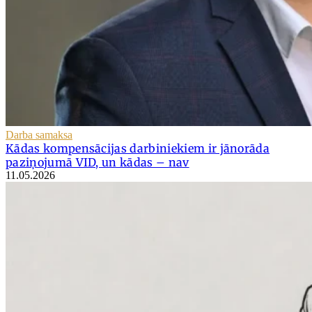
Darba samaksa
Kādas kompensācijas darbiniekiem ir jānorāda
paziņojumā VID, un kādas – nav
11.05.2026