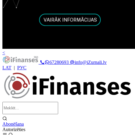
<
67280693
info@iZurnali.lv
LAT
|
РУС
Abonēšana
Autorizēties