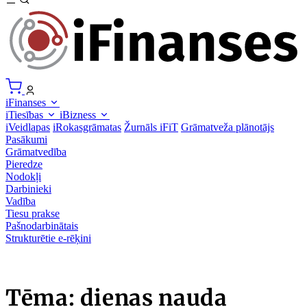
iFinanses
iTiesības
iBizness
iVeidlapas
iRokasgrāmatas
Žurnāls iFiT
Grāmatveža plānotājs
Pasākumi
Grāmatvedība
Pieredze
Nodokļi
Darbinieki
Vadība
Tiesu prakse
Pašnodarbinātais
Strukturētie e-rēķini
Tēma: dienas nauda