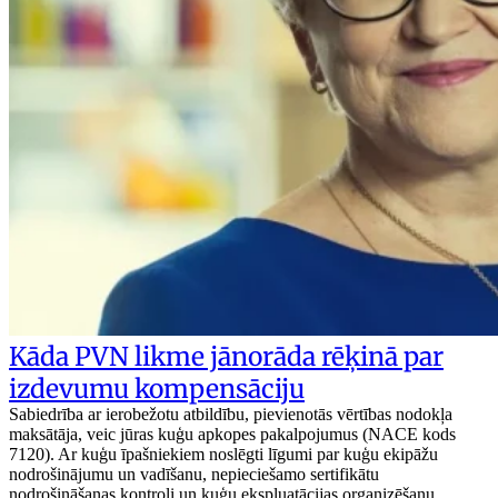
Kāda PVN likme jānorāda rēķinā par
izdevumu kompensāciju
Sabiedrība ar ierobežotu atbildību, pievienotās vērtības nodokļa
maksātāja, veic jūras kuģu apkopes pakalpojumus (NACE kods
7120). Ar kuģu īpašniekiem noslēgti līgumi par kuģu ekipāžu
nodrošinājumu un vadīšanu, nepieciešamo sertifikātu
nodrošināšanas kontroli un kuģu ekspluatācijas organizēšanu