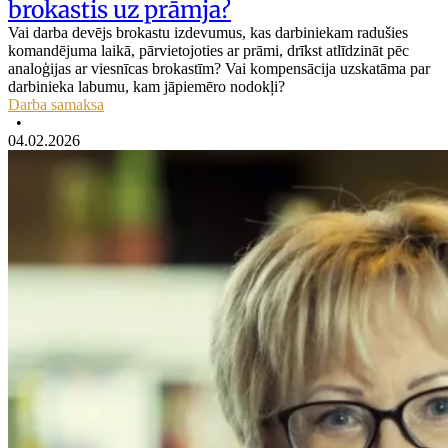
brokastis uz prāmja?
Vai darba devējs brokastu izdevumus, kas darbiniekam radušies
komandējuma laikā, pārvietojoties ar prāmi, drīkst atlīdzināt pēc
analoģijas ar viesnīcas brokastīm? Vai kompensācija uzskatāma par
darbinieka labumu, kam jāpiemēro nodokļi?
Darba samaksa
•
04.02.2026