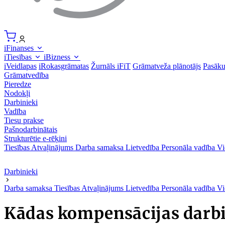
iFinanses
iTiesības
iBizness
iVeidlapas
iRokasgrāmatas
Žurnāls iFiT
Grāmatveža plānotājs
Pasāk
Grāmatvedība
Pieredze
Nodokļi
Darbinieki
Vadība
Tiesu prakse
Pašnodarbinātais
Strukturētie e-rēķini
Tiesības
Atvaļinājums
Darba samaksa
Lietvedība
Personāla vadība
Vi
Darbinieki
Darba samaksa
Tiesības
Atvaļinājums
Lietvedība
Personāla vadība
Vi
Kādas kompensācijas darbi