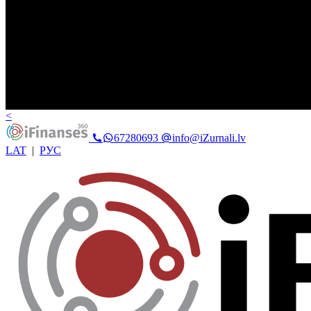
<
67280693
info@iZurnali.lv
LAT
|
РУС