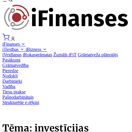
iFinanses
iTiesības
iBizness
iVeidlapas
iRokasgrāmatas
Žurnāls iFiT
Grāmatveža plānotājs
Pasākumi
Grāmatvedība
Pieredze
Nodokļi
Darbinieki
Vadība
Tiesu prakse
Pašnodarbinātais
Strukturētie e-rēķini
Tēma: investīcijas