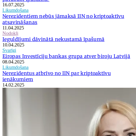
16.07.2025
Likumdošana
Nerezidentiem nebūs jāmaksā IIN no kriptoaktīvu
atsavināšanas
11.04.2025
Nodokļi
Ieguldījumi dāvinātā nekustamā īpašumā
10.04.2025
Svarīgi
Eiropas Investīciju bankas grupa atver biroju Latvijā
08.04.2025
Likumdošana
Nerezidentus atbrīvo no IIN par kriptoaktīvu
ienākumiem
14.02.2025