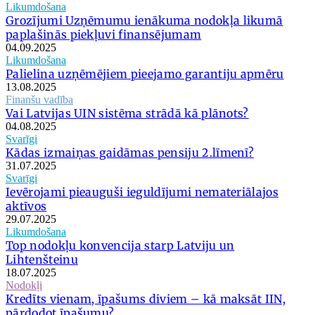
Likumdošana
Grozījumi Uzņēmumu ienākuma nodokļa likumā
paplašinās piekļuvi finansējumam
04.09.2025
Likumdošana
Palielina uzņēmējiem pieejamo garantiju apmēru
13.08.2025
Finanšu vadība
Vai Latvijas UIN sistēma strādā kā plānots?
04.08.2025
Svarīgi
Kādas izmaiņas gaidāmas pensiju 2.līmenī?
31.07.2025
Svarīgi
Ievērojami pieauguši ieguldījumi nemateriālajos
aktīvos
29.07.2025
Likumdošana
Top nodokļu konvencija starp Latviju un
Lihtenšteinu
18.07.2025
Nodokļi
Kredīts vienam, īpašums diviem – kā maksāt IIN,
pārdodot īpašumu?