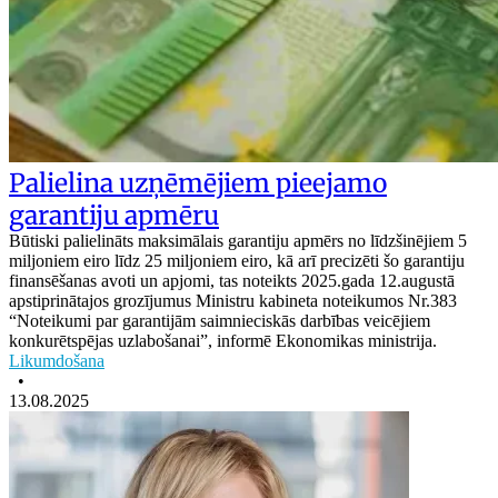
Palielina uzņēmējiem pieejamo
garantiju apmēru
Būtiski palielināts maksimālais garantiju apmērs no līdzšinējiem 5
miljoniem eiro līdz 25 miljoniem eiro, kā arī precizēti šo garantiju
finansēšanas avoti un apjomi, tas noteikts 2025.gada 12.augustā
apstiprinātajos grozījumus Ministru kabineta noteikumos Nr.383
“Noteikumi par garantijām saimnieciskās darbības veicējiem
konkurētspējas uzlabošanai”, informē Ekonomikas ministrija.
Likumdošana
•
13.08.2025