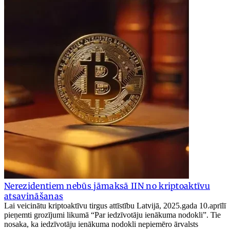
Nerezidentiem nebūs jāmaksā IIN no kriptoaktīvu
atsavināšanas
Lai veicinātu kriptoaktīvu tirgus attīstību Latvijā, 2025.gada 10.aprīlī
pieņemti grozījumi likumā “Par iedzīvotāju ienākuma nodokli”. Tie
nosaka, ka iedzīvotāju ienākuma nodokli nepiemēro ārvalsts