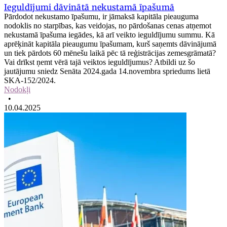
Ieguldījumi dāvinātā nekustamā īpašumā
Pārdodot nekustamo īpašumu, ir jāmaksā kapitāla pieauguma
nodoklis no starpības, kas veidojas, no pārdošanas cenas atņemot
nekustamā īpašuma iegādes, kā arī veikto ieguldījumu summu. Kā
aprēķināt kapitāla pieaugumu īpašumam, kurš saņemts dāvinājumā
un tiek pārdots 60 mēnešu laikā pēc tā reģistrācijas zemesgrāmatā?
Vai drīkst ņemt vērā tajā veiktos ieguldījumus? Atbildi uz šo
jautājumu sniedz Senāta 2024.gada 14.novembra spriedums lietā
SKA-152/2024.
Nodokļi
•
10.04.2025