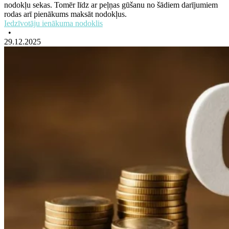
nodokļu sekas. Tomēr līdz ar peļņas gūšanu no šādiem darījumiem
rodas arī pienākums maksāt nodokļus.
Iedzīvotāju ienākuma nodoklis
•
29.12.2025