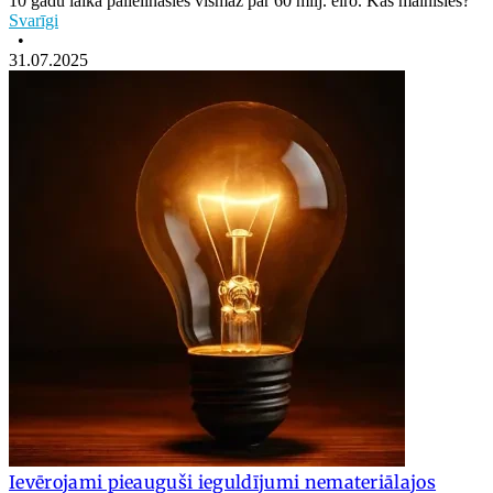
10 gadu laikā palielināsies vismaz par 60 milj. eiro. Kas mainīsies?
Svarīgi
•
31.07.2025
Ievērojami pieauguši ieguldījumi nemateriālajos