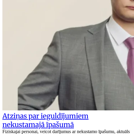
Atziņas par ieguldījumiem
nekustamajā īpašumā
Fiziskajai personai, veicot darījumus ar nekustamo īpašumu, aktuāls