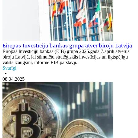
Eiropas Investīciju bankas grupa atver biroju Latvijā
Eiropas Investīciju bankas (EIB) grupa 2025.gada 7.aprīlī atvērusi
biroju Latvijā, lai stimulētu stratēģiskās investīcijas un ilgtspējīgu
valsts izaugsmi, informē EIB pārstāvji.
Svarīgi
•
08.04.2025