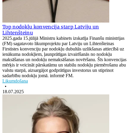
Top nodokļu konvencija starp Latviju un
Lihtenšteinu
2025.gada 15.jūlijā Ministru kabinets izskatīja Finanšu ministrijas
(FM) sagatavoto likumprojektu par Latviju un Lihtenšteinas
Firstistes konvenciju par nodokļu dubultās uzlikšanas attiecībā uz
ienākuma nodokļiem, ļaunprātīgas izvairīšanās no nodokļu
maksāšanas un nodokļu nemaksāšanas novēršanu. Šīs konvencijas
mērķis ir veicināt pārskatāmu un stabilu nodokļu piemērošanu abu
valstu starpā, aizsargājot godprātīgus investorus un stiprinot
sadarbību nodokļu jomā. informē FM.
Likumdošana
•
18.07.2025