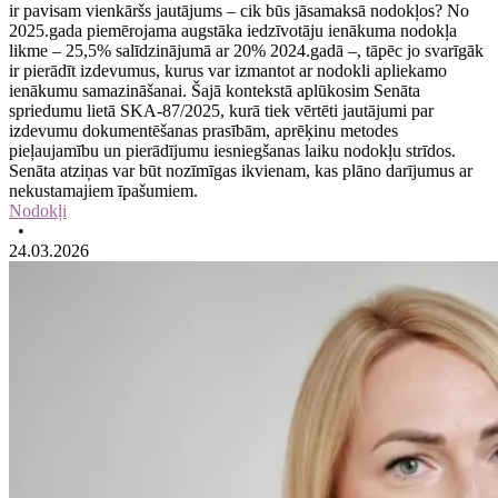
ir pavisam vienkāršs jautājums – cik būs jāsamaksā nodokļos? No
2025.gada piemērojama augstāka iedzīvotāju ienākuma nodokļa
likme – 25,5% salīdzinājumā ar 20% 2024.gadā –, tāpēc jo svarīgāk
ir pierādīt izdevumus, kurus var izmantot ar nodokli apliekamo
ienākumu samazināšanai. Šajā kontekstā aplūkosim Senāta
spriedumu lietā SKA‑87/2025, kurā tiek vērtēti jautājumi par
izdevumu dokumentēšanas prasībām, aprēķinu metodes
pieļaujamību un pierādījumu iesniegšanas laiku nodokļu strīdos.
Senāta atziņas var būt nozīmīgas ikvienam, kas plāno darījumus ar
nekustamajiem īpašumiem.
Nodokļi
•
24.03.2026