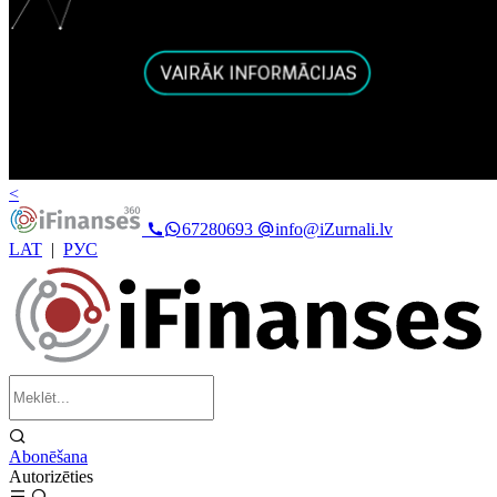
<
67280693
info@iZurnali.lv
LAT
|
РУС
Abonēšana
Autorizēties