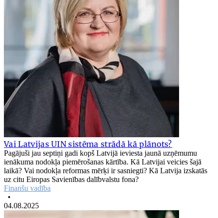
Vai Latvijas UIN sistēma strādā kā plānots?
Pagājuši jau septiņi gadi kopš Latvijā ieviesta jaunā uzņēmumu
ienākuma nodokļa piemērošanas kārtība. Kā Latvijai veicies šajā
laikā? Vai nodokļa reformas mērķi ir sasniegti? Kā Latvija izskatās
uz citu Eiropas Savienības dalībvalstu fona?
Finanšu vadība
•
04.08.2025