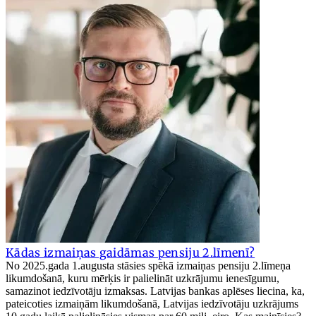
Kādas izmaiņas gaidāmas pensiju 2.līmenī?
No 2025.gada 1.augusta stāsies spēkā izmaiņas pensiju 2.līmeņa
likumdošanā, kuru mērķis ir palielināt uzkrājumu ienesīgumu,
samazinot iedzīvotāju izmaksas. Latvijas bankas aplēses liecina, ka,
pateicoties izmaiņām likumdošanā, Latvijas iedzīvotāju uzkrājums