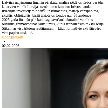
Latvijas uzņēmumu finanšu pārskatu analīze pēdējos gados parāda,
ka arvien vairāk Latvijas uzņēmumu izmanto brīvos naudas
līdzekļus investīcijām finanšu instrumentos, tostarp vērtspapīros,
akcijās, obligācijās, biržā tirgotajos fondos u.c. Šī tendence
2025.gada finanšu pārskatu sagatavošanā aktualizē vairākus
būtiskus grāmatvedības jautājumus, kurus izanalizēsim rakstu sērijā.
Sākam ar vispārīgiem jautājumiem – kādi normatīvie akti jāievēro
vērtspapīru uzskaitē.
Gada pārskats
•
02.02.2026