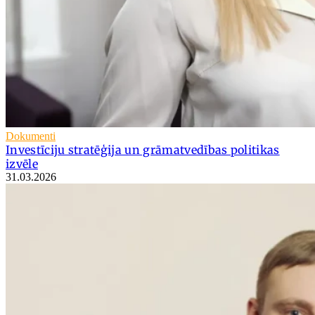
Dokumenti
Investīciju stratēģija un grāmatvedības politikas
izvēle
31.03.2026