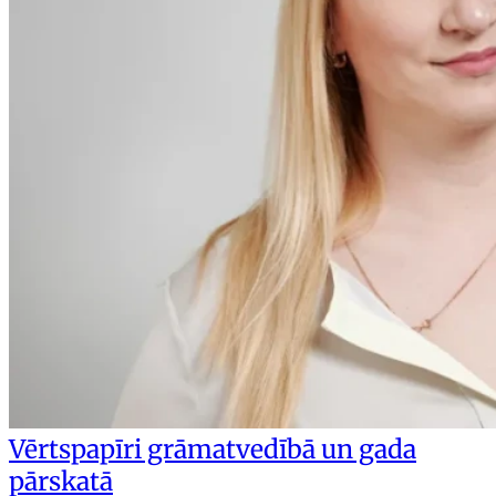
Vērtspapīri grāmatvedībā un gada
pārskatā