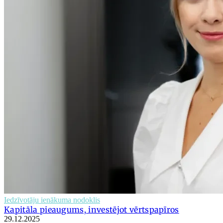
Iedzīvotāju ienākuma nodoklis
Kapitāla pieaugums, investējot vērtspapīros
29.12.2025