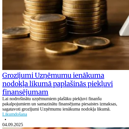
Grozījumi Uzņēmumu ienākuma
nodokļa likumā paplašinās piekļuvi
finansējumam
Lai nodrošinātu uzņēmumiem plašāku piekļuvi finanšu
pakalpojumiem un samazinātu finansējuma piesaistes izmaksas,
sagatavoti grozījumi Uzņēmumu ienākuma nodokļa likumā.
Likumdošana
•
04.09.2025