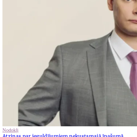
Nodokļi
Atziņas par ieguldījumiem nekustamajā īpašumā