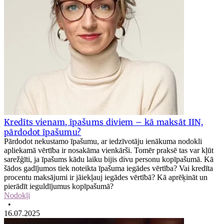
Kredīts vienam, īpašums diviem – kā maksāt IIN,
pārdodot īpašumu?
Pārdodot nekustamo īpašumu, ar iedzīvotāju ienākuma nodokli
apliekamā vērtība ir nosakāma vienkārši. Tomēr praksē tas var kļūt
sarežģīti, ja īpašums kādu laiku bijis divu personu kopīpašumā. Kā
šādos gadījumos tiek noteikta īpašuma iegādes vērtība? Vai kredīta
procentu maksājumi ir jāiekļauj iegādes vērtībā? Kā aprēķināt un
pierādīt ieguldījumus kopīpašumā?
Nodokļi
•
16.07.2025