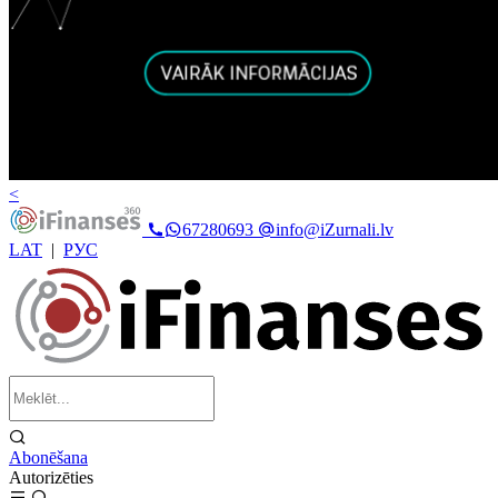
<
67280693
info@iZurnali.lv
LAT
|
РУС
Abonēšana
Autorizēties