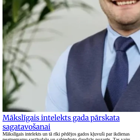
Mākslīgais intelekts gada pārskata
sagatavošanai
Mākslīgais intelekts un tā rīki pēdējos gados kļuvuši par ikdienas
neatņemamu sastāvdaļu un sabiedroto daudzās nozarēs. Tas vairs