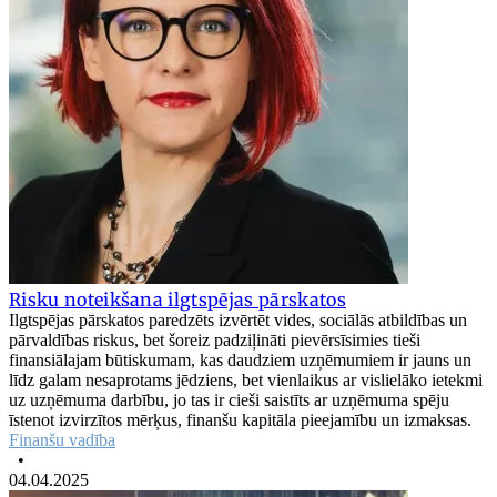
Risku noteikšana ilgtspējas pārskatos
Ilgtspējas pārskatos paredzēts izvērtēt vides, sociālās atbildības un
pārvaldības riskus, bet šoreiz padziļināti pievērsīsimies tieši
finansiālajam būtiskumam, kas daudziem uzņēmumiem ir jauns un
līdz galam nesaprotams jēdziens, bet vienlaikus ar vislielāko ietekmi
uz uzņēmuma darbību, jo tas ir cieši saistīts ar uzņēmuma spēju
īstenot izvirzītos mērķus, finanšu kapitāla pieejamību un izmaksas.
Finanšu vadība
•
04.04.2025