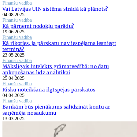
Finanšu vadība
Vai Latvijas UIN sistēma strādā kā plānots?
04.08.2025
Finanšu vadība
Kā pārņemt nodokļu parādu?
19.06.2025
Finanšu vadība
Kā rīkoties, ja pārskatu nav iespējams iesniegt
termiņā?
23.05.2025
Finanšu vadība
Mākslīgais intelekts grāmatvedībā: no datu
apkopošanas līdz analītikai
25.04.2025
Finanšu vadība
Risku noteikšana ilgtspējas pārskatos
04.04.2025
Finanšu vadība
Bankām būs pienākums salīdzināt kontu ar
saņēmēja nosaukumu
13.03.2025