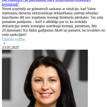
termiņā?
Nereti uzņēmēji un grāmatveži saskaras ar situāciju, kad Valsts
ieņēmumu dienesta elektroniskajā deklarēšanas sistēmā tehnisku
traucējumu dēļ nav iespējams iesniegt ikmēneša pārskatus. Tas rada
pamatotu jautājumu – kurš ir atbildīgs par to, ka nodokļu
deklarācijas netiek iesniegtas noteiktajā termiņā, piemēram, līdz
20.datumam? Kā šādus gadījumus fiksēt un pamatot, lai izvairītos no
soda sankcijām?
Finanšu vadība
•
23.05.2025