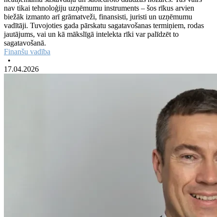
nav tikai tehnoloģiju uzņēmumu instruments – šos rīkus arvien
biežāk izmanto arī grāmatveži, finansisti, juristi un uzņēmumu
vadītāji. Tuvojoties gada pārskatu sagatavošanas termiņiem, rodas
jautājums, vai un kā mākslīgā intelekta rīki var palīdzēt to
sagatavošanā.
Finanšu vadība
•
17.04.2026