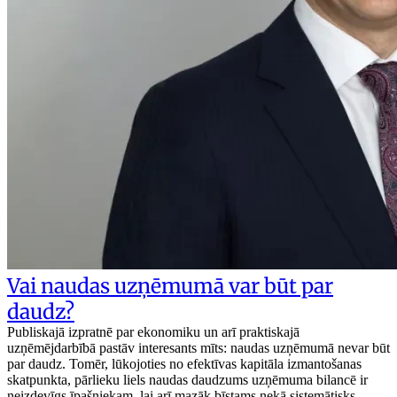
Vai naudas uzņēmumā var būt par
daudz?
Publiskajā izpratnē par ekonomiku un arī praktiskajā
uzņēmējdarbībā pastāv interesants mīts: naudas uzņēmumā nevar būt
par daudz. Tomēr, lūkojoties no efektīvas kapitāla izmantošanas
skatpunkta, pārlieku liels naudas daudzums uzņēmuma bilancē ir
neizdevīgs īpašniekam, lai arī mazāk bīstams nekā sistemātisks