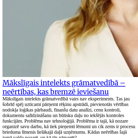
Mākslīgais intelekts grāmatvedībā –
neērtības, kas bremzē ieviešanu
Mākslīgais intelekts grāmatvedībā vairs nav eksperiments. Tas jau
šobrīd spēj uzticami pārņemt rēķinu apstrādi, pievienotās vērtības
nodokļa loģikas pārbaudi, finanšu datu analīzi, cenu kontroli,
dokumentu salīdzināšanu un būtisku daļu no iekšējās kontroles
funkcijām. Problēma nav tehnoloģijā. Problēma ir tajā, kā nozare
organizē savu darbu, kā tiek pieņemti lēmumi un cik zems ir procesu
brieduma līmenis lielākajā daļā uzņēmumu. Kādas neērtības šajā
jomā valda nozarē, un kā tās pārvarēt?