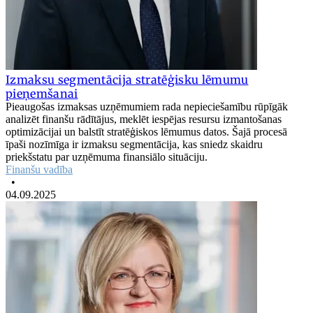
Izmaksu segmentācija stratēģisku lēmumu
pieņemšanai
Pieaugošas izmaksas uzņēmumiem rada nepieciešamību rūpīgāk
analizēt finanšu rādītājus, meklēt iespējas resursu izmantošanas
optimizācijai un balstīt stratēģiskos lēmumus datos. Šajā procesā
īpaši nozīmīga ir izmaksu segmentācija, kas sniedz skaidru
priekšstatu par uzņēmuma finansiālo situāciju.
Finanšu vadība
•
04.09.2025