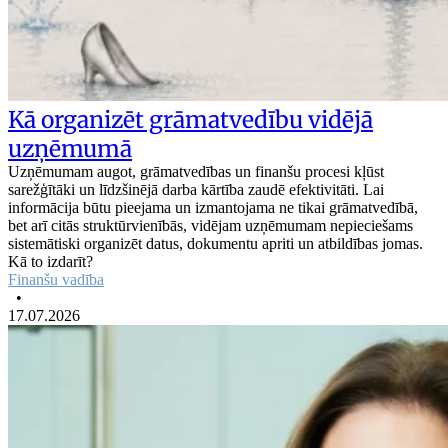
Kā organizēt grāmatvedību vidējā
uzņēmumā
Uzņēmumam augot, grāmatvedības un finanšu procesi kļūst
sarežģītāki un līdzšinējā darba kārtība zaudē efektivitāti. Lai
informācija būtu pieejama un izmantojama ne tikai grāmatvedībā,
bet arī citās struktūrvienībās, vidējam uzņēmumam nepieciešams
sistemātiski organizēt datus, dokumentu apriti un atbildības jomas.
Kā to izdarīt?
Finanšu vadība
•
17.07.2026