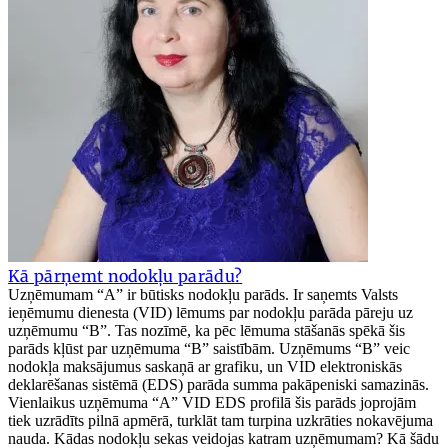
Kā pārņemt nodokļu parādu?
Uzņēmumam “A” ir būtisks nodokļu parāds. Ir saņemts Valsts
ieņēmumu dienesta (VID) lēmums par nodokļu parāda pāreju uz
uzņēmumu “B”. Tas nozīmē, ka pēc lēmuma stāšanās spēkā šis
parāds kļūst par uzņēmuma “B” saistībām. Uzņēmums “B” veic
nodokļa maksājumus saskaņā ar grafiku, un VID elektroniskās
deklarēšanas sistēmā (EDS) parāda summa pakāpeniski samazinās.
Vienlaikus uzņēmuma “A” VID EDS profilā šis parāds joprojām
tiek uzrādīts pilnā apmērā, turklāt tam turpina uzkrāties nokavējuma
nauda. Kādas nodokļu sekas veidojas katram uzņēmumam? Kā šādu