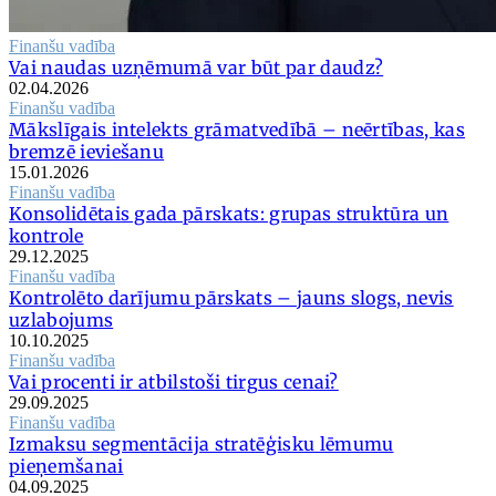
Finanšu vadība
Vai naudas uzņēmumā var būt par daudz?
02.04.2026
Finanšu vadība
Mākslīgais intelekts grāmatvedībā – neērtības, kas
bremzē ieviešanu
15.01.2026
Finanšu vadība
Konsolidētais gada pārskats: grupas struktūra un
kontrole
29.12.2025
Finanšu vadība
Kontrolēto darījumu pārskats – jauns slogs, nevis
uzlabojums
10.10.2025
Finanšu vadība
Vai procenti ir atbilstoši tirgus cenai?
29.09.2025
Finanšu vadība
Izmaksu segmentācija stratēģisku lēmumu
pieņemšanai
04.09.2025