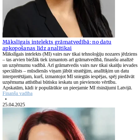
Mākslīgais intelekts grāmatvedībā: no datu
apkopošanas līdz analītikai
Mākslīgais intelekts (MI) vairs nav tikai tehnoloģiju nozares jēdziens
– tas arvien biežāk tiek izmantots arī grāmatvedībā, finanšu analīzē
un uzņēmumu vadībā. Arī grāmatvedis vairs nav tikai skaitļu ievades
speciālists – mūsdienās viņam jābūt stratēģim, analītiķim un datu
interpretētājam, kurš, izmantojot MI sniegtās iespējas, spēj piedāvāt
uzņēmuma attīstībai būtisku ieskatu un pievienoto vērtību.
Apskatām, kādi ir populārākie un pieejamie MI risinājumi Latvijā.
Finanšu vadība
•
25.04.2025