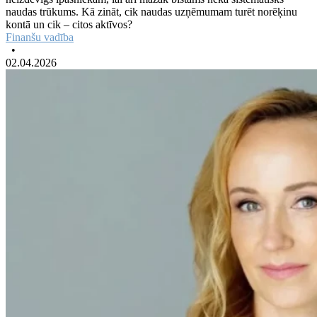
naudas trūkums. Kā zināt, cik naudas uzņēmumam turēt norēķinu
kontā un cik – citos aktīvos?
Finanšu vadība
•
02.04.2026