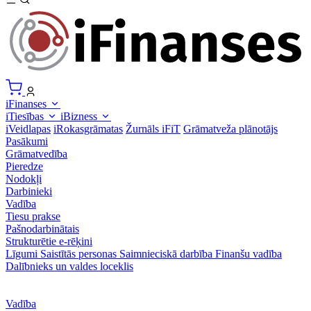
iFinanses
iTiesības
iBizness
iVeidlapas
iRokasgrāmatas
Žurnāls iFiT
Grāmatveža plānotājs
Pasākumi
Grāmatvedība
Pieredze
Nodokļi
Darbinieki
Vadība
Tiesu prakse
Pašnodarbinātais
Strukturētie e-rēķini
Līgumi
Saistītās personas
Saimnieciskā darbība
Finanšu vadība
Dalībnieks un valdes loceklis
Vadība