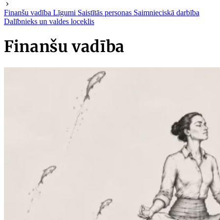
Finanšu vadība
Līgumi
Saistītās personas
Saimnieciskā darbība
Dalībnieks un valdes loceklis
Finanšu vadība