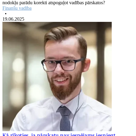
nodokļu parādu korekti atspoguļot vadības pārskatos?
Finanšu vadība
•
19.06.2025
Kā rīkoties, ja pārskatu nav iespējams iesniegt