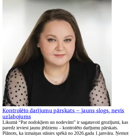
Kontrolēto darījumu pārskats – jauns slogs, nevis
uzlabojums
Likumā “Par nodokļiem un nodevām” ir sagatavoti grozījumi, kas
paredz ieviest jaunu jēdzienu – kontrolēto darījumu pārskats.
Plānots, ka izmaiņas stāsies spēkā no 2026.gada 1.janvāra. Ņemot