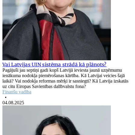
Vai Latvijas UIN sistēma strādā kā plānots?
Pagājuši jau septiņi gadi kopš Latvijā ieviesta jaunā uzņēmumu
ienākuma nodokļa piemērošanas kārtība. Kā Latvijai veicies šajā
laikā? Vai nodokļa reformas mērķi ir sasniegti? Kā Latvija izskatās
uz citu Eiropas Savienības dalībvalstu fona?
Finanšu vadība
•
04.08.2025