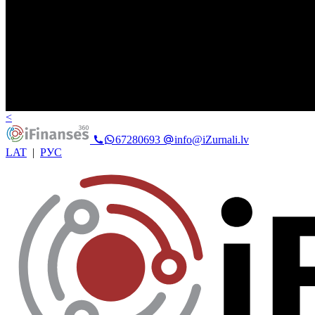
<
67280693
info@iZurnali.lv
LAT
|
РУС