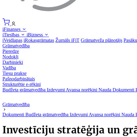
iFinanses
iTiesības
iBizness
iVeidlapas
iRokasgrāmatas
Žurnāls iFiT
Grāmatveža plānotājs
Pasāk
Grāmatvedība
Pieredze
Nodokļi
Darbinieki
Vadība
Tiesu prakse
Pašnodarbinātais
Strukturētie e-rēķini
Budžeta grāmatvedība
Izdevumi
Avansa norēķini
Nauda
Dokumenti
Grāmatvedība
Dokumenti
Budžeta grāmatvedība
Izdevumi
Avansa norēķini
Nauda
Investīciju stratēģija un g