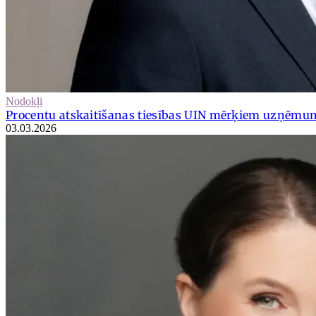
Nodokļi
Procentu atskaitīšanas tiesības UIN mērķiem uzņēmu
03.03.2026