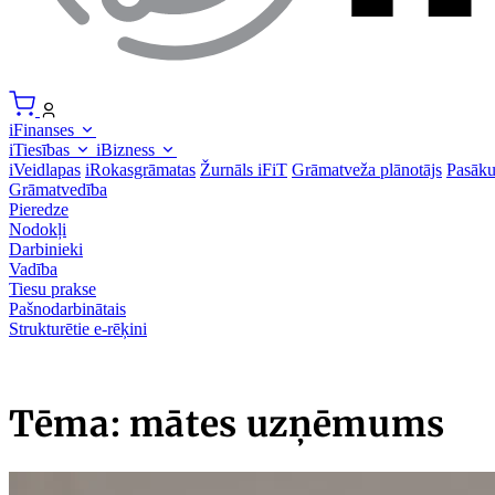
iFinanses
iTiesības
iBizness
iVeidlapas
iRokasgrāmatas
Žurnāls iFiT
Grāmatveža plānotājs
Pasāk
Grāmatvedība
Pieredze
Nodokļi
Darbinieki
Vadība
Tiesu prakse
Pašnodarbinātais
Strukturētie e-rēķini
Tēma: mātes uzņēmums