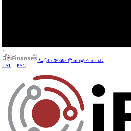
<
67280693
info@iZurnali.lv
LAT
|
РУС