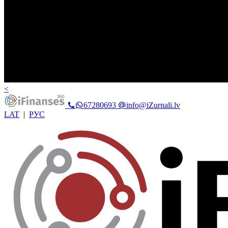
<
67280693
info@iZurnali.lv
LAT
|
РУС