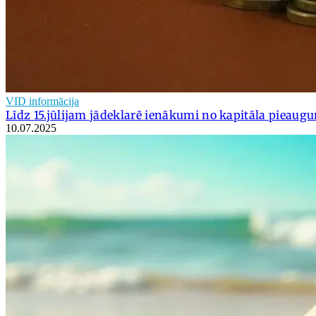
VID informācija
Līdz 15.jūlijam jādeklarē ienākumi no kapitāla pieaug
10.07.2025