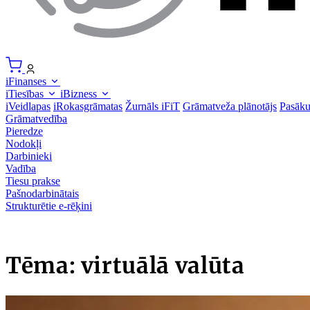
iFinanses
iTiesības
iBizness
iVeidlapas
iRokasgrāmatas
Žurnāls iFiT
Grāmatveža plānotājs
Pasāk
Grāmatvedība
Pieredze
Nodokļi
Darbinieki
Vadība
Tiesu prakse
Pašnodarbinātais
Strukturētie e-rēķini
Tēma: virtuālā valūta