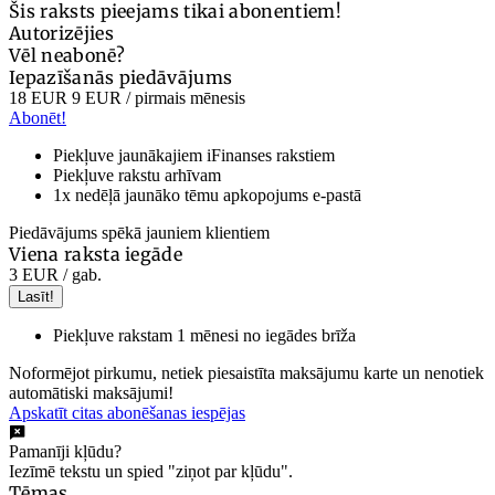
Šis raksts pieejams tikai abonentiem!
Autorizējies
Vēl neabonē?
Iepazīšanās piedāvājums
18 EUR
9 EUR
/ pirmais mēnesis
Abonēt!
Piekļuve jaunākajiem iFinanses rakstiem
Piekļuve rakstu arhīvam
1x nedēļā jaunāko tēmu apkopojums e-pastā
Piedāvājums spēkā jauniem klientiem
Viena raksta iegāde
3 EUR
/ gab.
Lasīt!
Piekļuve rakstam 1 mēnesi no iegādes brīža
Noformējot pirkumu, netiek piesaistīta maksājumu karte un nenotiek
automātiski maksājumi!
Apskatīt citas abonēšanas iespējas
Pamanīji kļūdu?
Iezīmē tekstu un spied "ziņot par kļūdu".
Tēmas