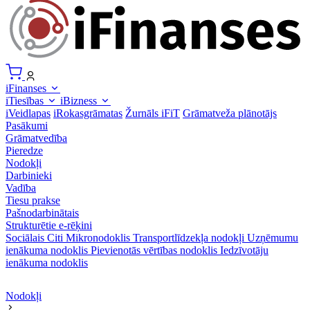
iFinanses
iTiesības
iBizness
iVeidlapas
iRokasgrāmatas
Žurnāls iFiT
Grāmatveža plānotājs
Pasākumi
Grāmatvedība
Pieredze
Nodokļi
Darbinieki
Vadība
Tiesu prakse
Pašnodarbinātais
Strukturētie e-rēķini
Sociālais
Citi
Mikronodoklis
Transportlīdzekļa nodokļi
Uzņēmumu
ienākuma nodoklis
Pievienotās vērtības nodoklis
Iedzīvotāju
ienākuma nodoklis
Nodokļi