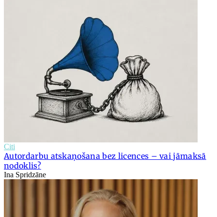
Citi
Autordarbu atskaņošana bez licences – vai jāmaksā
nodoklis?
Ina Spridzāne