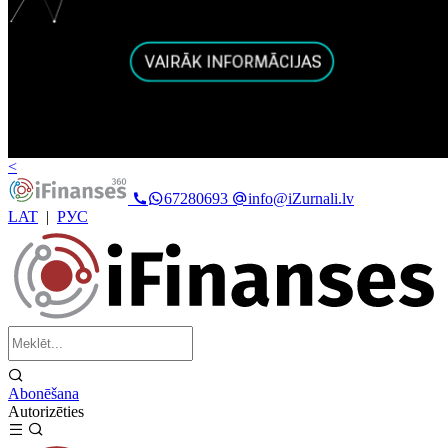
<
67280693
info@iZurnali.lv
LAT
|
РУС
Abonēšana
Autorizēties