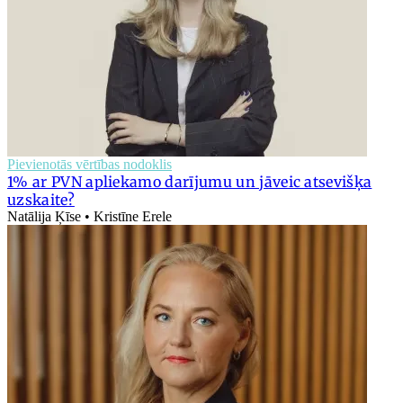
Pievienotās vērtības nodoklis
1% ar PVN apliekamo darījumu un jāveic atsevišķa
uzskaite?
Natālija Ķīse • Kristīne Erele