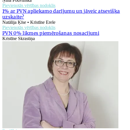
Ņina Podvinska
Pievienotās vērtības nodoklis
1% ar PVN apliekamo darījumu un jāveic atsevišķa
uzskaite?
Natālija Ķīse • Kristīne Erele
Pievienotās vērtības nodoklis
PVN 0% likmes piemērošanas nosacījumi
Kristīne Skrastiņa