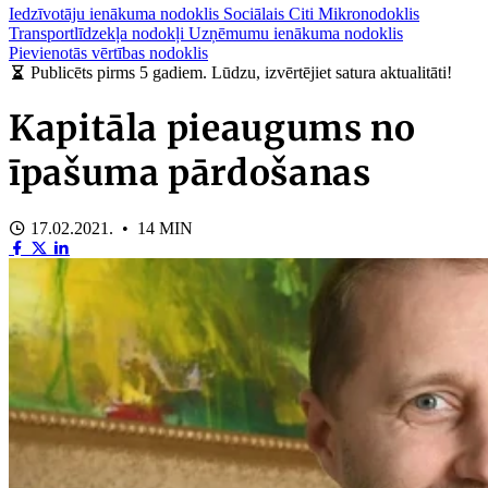
Iedzīvotāju ienākuma nodoklis
Sociālais
Citi
Mikronodoklis
Transportlīdzekļa nodokļi
Uzņēmumu ienākuma nodoklis
Pievienotās vērtības nodoklis
Publicēts pirms 5 gadiem. Lūdzu, izvērtējiet satura aktualitāti!
Kapitāla pieaugums no
īpašuma pārdošanas
17.02.2021. • 14 MIN