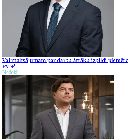
Vai maksājumam par darbu ātrāku izpildi piemēro
PVN?
Nodokļi