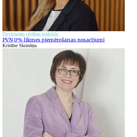
Pievienotās vērtības nodoklis
PVN 0% likmes piemērošanas nosacījumi
Kristīne Skrastiņa