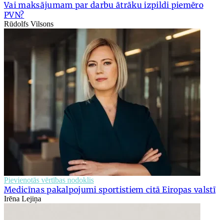
Vai maksājumam par darbu ātrāku izpildi piemēro
PVN?
Rūdolfs Vilsons
Pievienotās vērtības nodoklis
Medicīnas pakalpojumi sportistiem citā Eiropas valstī
Irēna Lejiņa