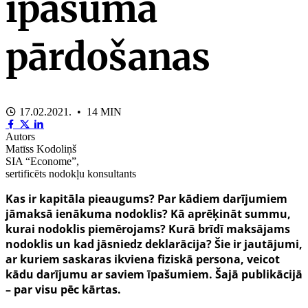
īpašuma
pārdošanas
17.02.2021. • 14 MIN
Autors
Matīss Kodoliņš
SIA “Econome”,
sertificēts nodokļu konsultants
Kas ir kapitāla pieaugums? Par kādiem darījumiem
jāmaksā ienākuma nodoklis? Kā aprēķināt summu,
kurai nodoklis piemērojams? Kurā brīdī maksājams
nodoklis un kad jāsniedz deklarācija? Šie ir jautājumi,
ar kuriem saskaras ikviena fiziskā persona, veicot
kādu darījumu ar saviem īpašumiem. Šajā publikācijā
– par visu pēc kārtas.