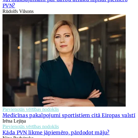
PVN?
Rūdolfs Vilsons
Pievienotās vērtības nodoklis
Medicīnas pakalpojumi sportistiem citā Eiropas valstī
Irēna Lejiņa
Pievienotās vērtības nodoklis
Kāda PVN likme jāpiemēro, pārdodot māju?