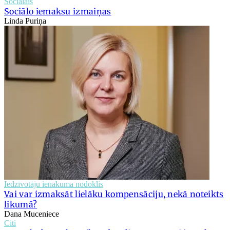
Sociālais
Sociālo iemaksu izmaiņas
Linda Puriņa
Iedzīvotāju ienākuma nodoklis
Vai var izmaksāt lielāku kompensāciju, nekā noteikts
likumā?
Dana Muceniece
Citi