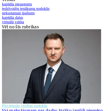
kapitāla pieaugums
iedzīvotāju ienākuma nodoklis
nekustamais īpašums
kapitāla daļas
virtuālā valūta
Vēl no šīs rubrikas
Pievienotās vērtības nodoklis
Vai maksājumam par darbu ātrāku izpildi piemēro