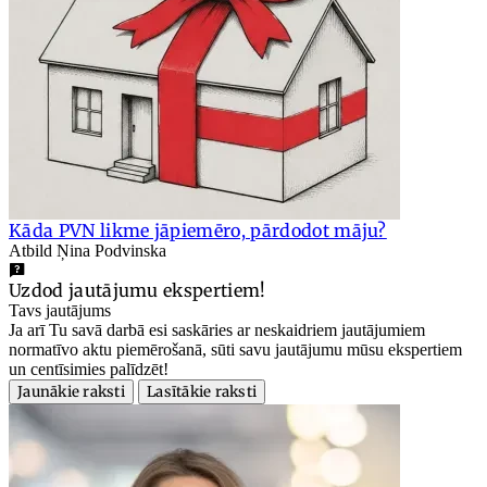
Kāda PVN likme jāpiemēro, pārdodot māju?
Atbild Ņina Podvinska
Uzdod jautājumu ekspertiem!
Tavs jautājums
Ja arī Tu savā darbā esi saskāries ar neskaidriem jautājumiem
normatīvo aktu piemērošanā, sūti savu jautājumu mūsu ekspertiem
un centīsimies palīdzēt!
Jaunākie raksti
Lasītākie raksti