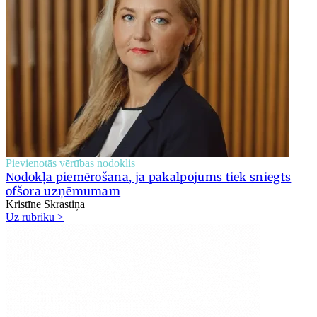
Pievienotās vērtības nodoklis
Nodokļa piemērošana, ja pakalpojums tiek sniegts
ofšora uzņēmumam
Kristīne Skrastiņa
Uz rubriku >