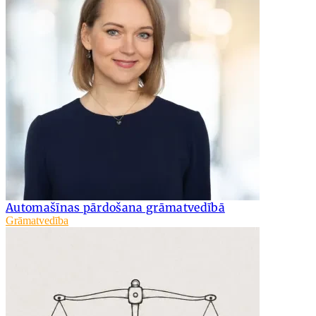
Automašīnas pārdošana grāmatvedībā
Grāmatvedība