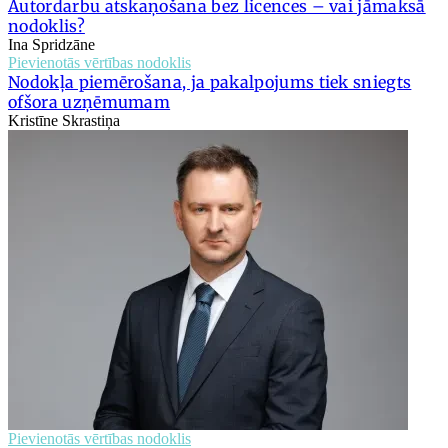
Autordarbu atskaņošana bez licences – vai jāmaksā
nodoklis?
Ina Spridzāne
Pievienotās vērtības nodoklis
Nodokļa piemērošana, ja pakalpojums tiek sniegts
ofšora uzņēmumam
Kristīne Skrastiņa
Pievienotās vērtības nodoklis