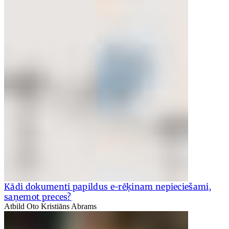
Kādi dokumenti papildus e-rēķinam nepieciešami,
saņemot preces?
Atbild Oto Kristiāns Abrams