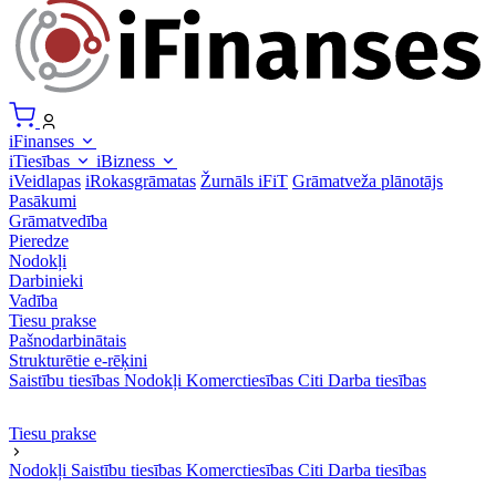
iFinanses
iTiesības
iBizness
iVeidlapas
iRokasgrāmatas
Žurnāls iFiT
Grāmatveža plānotājs
Pasākumi
Grāmatvedība
Pieredze
Nodokļi
Darbinieki
Vadība
Tiesu prakse
Pašnodarbinātais
Strukturētie e-rēķini
Saistību tiesības
Nodokļi
Komerctiesības
Citi
Darba tiesības
Tiesu prakse
Nodokļi
Saistību tiesības
Komerctiesības
Citi
Darba tiesības