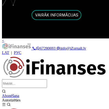
<
67280693
info@iZurnali.lv
LAT
|
РУС
Abonēšana
Autorizēties