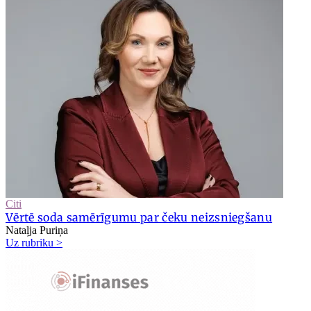
Citi
Vērtē soda samērīgumu par čeku neizsniegšanu
Nataļja Puriņa
Uz rubriku >