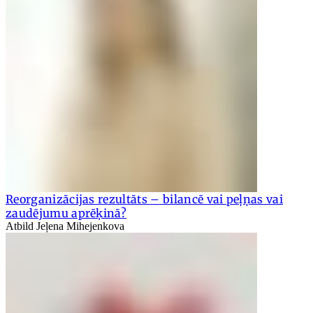
Reorganizācijas rezultāts – bilancē vai peļņas vai
zaudējumu aprēķinā?
Atbild Jeļena Mihejenkova