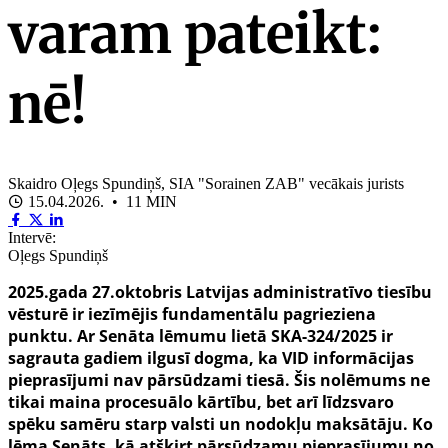
varam pateikt:
nē!
Skaidro Oļegs Spundiņš, SIA "Sorainen ZAB" vecākais jurists
15.04.2026. • 11 MIN
Intervē:
Oļegs Spundiņš
2025.gada 27.oktobris Latvijas administratīvo tiesību
vēsturē ir iezīmējis fundamentālu pagrieziena
punktu. Ar Senāta lēmumu lietā SKA-324/2025 ir
sagrauta gadiem ilgusī dogma, ka VID informācijas
pieprasījumi nav pārsūdzami tiesā. Šis nolēmums ne
tikai maina procesuālo kārtību, bet arī līdzsvaro
spēku samēru starp valsti un nodokļu maksātāju. Ko
lēma Senāts, kā atšķirt pārsūdzamu pieprasījumu no