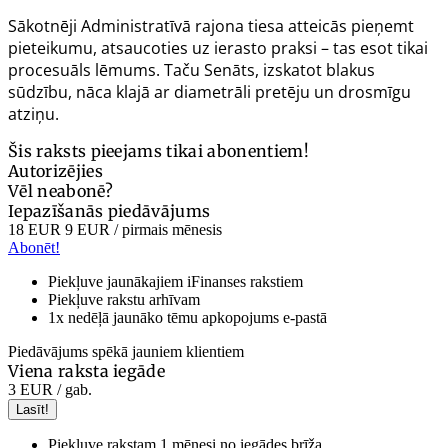
Sākotnēji Administratīvā rajona tiesa atteicās pieņemt
pieteikumu, atsaucoties uz ierasto praksi – tas esot tikai
procesuāls lēmums. Taču Senāts, izskatot blakus
sūdzību, nāca klajā ar diametrāli pretēju un drosmīgu
atziņu.
Šis raksts pieejams tikai abonentiem!
Autorizējies
Vēl neabonē?
Iepazīšanās piedāvājums
18 EUR
9 EUR
/ pirmais mēnesis
Abonēt!
Piekļuve jaunākajiem iFinanses rakstiem
Piekļuve rakstu arhīvam
1x nedēļā jaunāko tēmu apkopojums e-pastā
Piedāvājums spēkā jauniem klientiem
Viena raksta iegāde
3 EUR
/ gab.
Lasīt!
Piekļuve rakstam 1 mēnesi no iegādes brīža