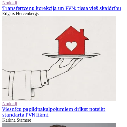
Nodokļi
Transfertcenu korekcija un PVN: tiesa vieš skaidrību
Edgars Hercenbergs
Nodokļi
Viesnīcu papildpakalpojumiem drīkst noteikt
standarta PVN likmi
Karlīna Stāmere