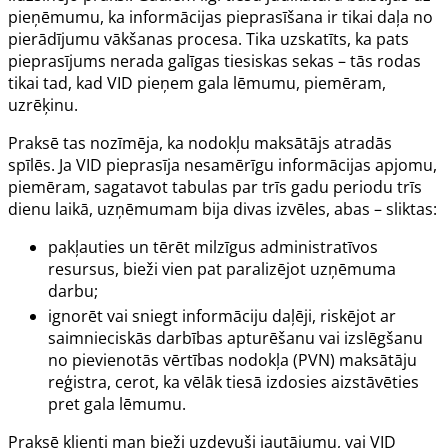
pieņēmumu, ka informācijas pieprasīšana ir tikai daļa no
pierādījumu vākšanas procesa. Tika uzskatīts, ka pats
pieprasījums nerada galīgas tiesiskas sekas – tās rodas
tikai tad, kad VID pieņem gala lēmumu, piemēram,
uzrēķinu.
Praksē tas nozīmēja, ka nodokļu maksātājs atradās
spīlēs. Ja VID pieprasīja nesamērīgu informācijas apjomu,
piemēram, sagatavot tabulas par trīs gadu periodu trīs
dienu laikā, uzņēmumam bija divas izvēles, abas – sliktas:
pakļauties un tērēt milzīgus administratīvos
resursus, bieži vien pat paralizējot uzņēmuma
darbu;
ignorēt vai sniegt informāciju daļēji, riskējot ar
saimnieciskās darbības apturēšanu vai izslēgšanu
no pievienotās vērtības nodokļa (PVN) maksātāju
reģistra, cerot, ka vēlāk tiesā izdosies aizstāvēties
pret gala lēmumu.
Praksē klienti man bieži uzdevuši jautājumu, vai VID