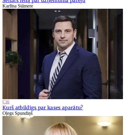
Senāts lemj par uzņēmuma pāreju
Karlīna Stāmere
Citi
Kurš atbildīgs par kases aparātu?
Oļegs Spundiņš