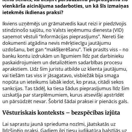
vienkārša aicinājuma sadarboties, un kā šīs izmaiņas
ietekmēs ikdienas praksi?
Ikviens uzņēmējs un grāmatvedis kaut reizi ir piedzīvojis
stindzinošo sajūtu, no Valsts ieņēmumu dienesta (VID)
saņemot vēstuli “Informācijas pieprasījums”. Nereti šie
dokumenti atgādina nevis mērķtiecīgu jautājumu
uzdošanu, bet gan “makšķerēšanu”. Tiek prasīts viss – no
banku kontu izdrukām un līgumiem līdz pat darbinieku
paskaidrojumiem un detalizētiem sadarbības procesu
aprakstiem. Līdz šim juristu atbilde uz klienta jautājumu,
vai tiešām tas viss ir jāsagatavo, visbiežāk bija smaga
nopūta un ieteikums labāk iedot, ko prasa, citādi sekos
sankcijas. Tas tādēļ, ka tiesa šādus pieprasījumus līdz šim
uzskatīja par starplēmumiem, kurus atsevišķi apstrīdēt
un pārsūdzēt nevar. Šobrīd šādai praksei ir pienācis gals.
Vēsturiskais konteksts – bezspēcības izjūta
Lai saprastu jaunā sprieduma nozīmi, jāatskatās uz
līdzšinējo praksi. Gadiem ilgi tiesu judikatūra balstījās uz