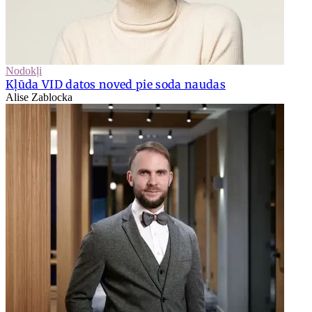
Nodokļi
Kļūda VID datos noved pie soda naudas
Alise Zablocka