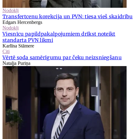
Nodokļi
Transfertcenu korekcija un PVN: tiesa vieš skaidrību
Edgars Hercenbergs
Nodokļi
Viesnīcu papildpakalpojumiem drīkst noteikt
standarta PVN likmi
Karlīna Stāmere
Citi
Vērtē soda samērīgumu par čeku neizsniegšanu
Nataļja Puriņa