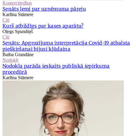
Komerctiesības
Senāts lemj par uzņēmuma pāreju
Karlīna Stāmere
Citi
Kurš atbildīgs par kases aparātu?
Oļegs Spundiņš
Citi
Senāts: Apgrozījuma interpretācija Covid-19 atbalsta
piešķiršanai bijusi kļūdaina
Baiba Grandāne
Nodokļi
Nodokļa parāda ieskaits publiskā iepirkuma
procedūrā
Karlīna Stāmere