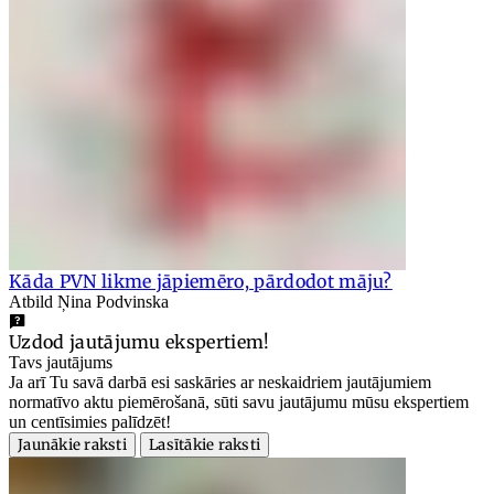
Kāda PVN likme jāpiemēro, pārdodot māju?
Atbild Ņina Podvinska
Uzdod jautājumu ekspertiem!
Tavs jautājums
Ja arī Tu savā darbā esi saskāries ar neskaidriem jautājumiem
normatīvo aktu piemērošanā, sūti savu jautājumu mūsu ekspertiem
un centīsimies palīdzēt!
Jaunākie raksti
Lasītākie raksti