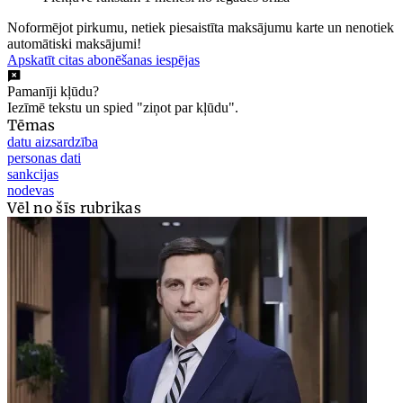
Noformējot pirkumu, netiek piesaistīta maksājumu karte un nenotiek
automātiski maksājumi!
Apskatīt citas abonēšanas iespējas
Pamanīji kļūdu?
Iezīmē tekstu un spied "ziņot par kļūdu".
Tēmas
datu aizsardzība
personas dati
sankcijas
nodevas
Vēl no šīs rubrikas