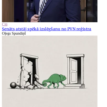
Citi
Senāts atstāj spēkā izslēgšanu no PVN reģistra
Oļegs Spundiņš