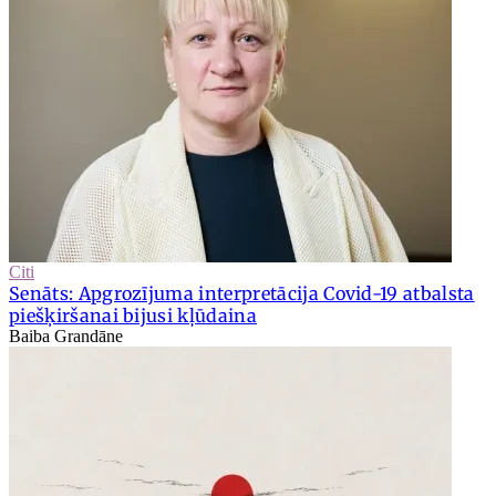
Citi
Senāts: Apgrozījuma interpretācija Covid-19 atbalsta
piešķiršanai bijusi kļūdaina
Baiba Grandāne