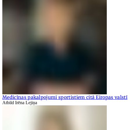
Medicīnas pakalpojumi sportistiem citā Eiropas valstī
Atbild Irēna Lejiņa