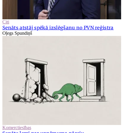
Citi
Senāts atstāj spēkā izslēgšanu no PVN reģistra
Oļegs Spundiņš
Komerctiesības