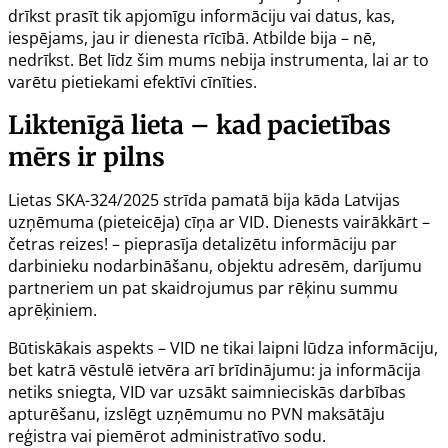
drīkst prasīt tik apjomīgu informāciju vai datus, kas,
iespējams, jau ir dienesta rīcībā. Atbilde bija – nē,
nedrīkst. Bet līdz šim mums nebija instrumenta, lai ar to
varētu pietiekami efektīvi cīnīties.
Liktenīgā lieta – kad pacietības
mērs ir pilns
Lietas
SKA-324/2025
strīda pamatā bija kāda Latvijas
uzņēmuma (pieteicēja) cīņa ar VID. Dienests vairākkārt –
četras reizes! – pieprasīja detalizētu informāciju par
darbinieku nodarbināšanu, objektu adresēm, darījumu
partneriem un pat skaidrojumus par rēķinu summu
aprēķiniem.
Būtiskākais aspekts – VID ne tikai laipni lūdza informāciju,
bet katrā vēstulē ietvēra arī brīdinājumu: ja informācija
netiks sniegta, VID var uzsākt saimnieciskās darbības
apturēšanu, izslēgt uzņēmumu no PVN maksātāju
reģistra vai piemērot administratīvo sodu.