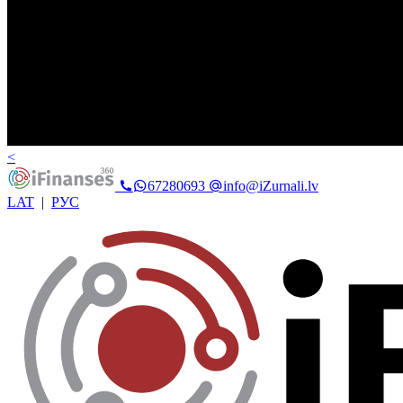
<
67280693
info@iZurnali.lv
LAT
|
РУС