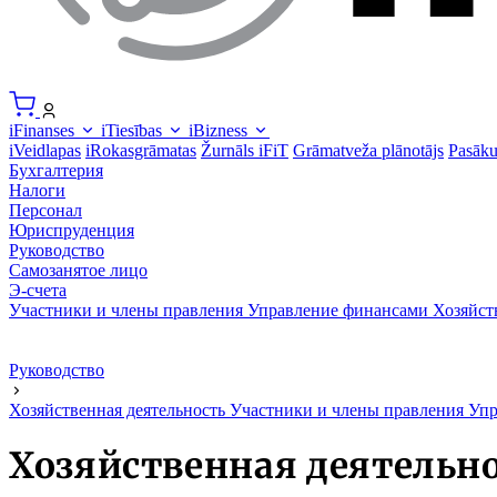
iFinanses
iTiesības
iBizness
iVeidlapas
iRokasgrāmatas
Žurnāls iFiT
Grāmatveža plānotājs
Pasāk
Бухгалтерия
Налоги
Персонал
Юриспруденция
Руководство
Самозанятое лицо
Э-счета
Участники и члены правления
Управление финансами
Хозяйст
Руководство
Хозяйственная деятельность
Участники и члены правления
Упр
Хозяйственная деятельн