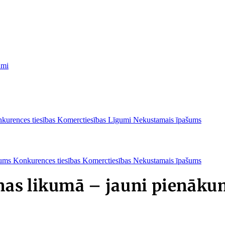
umi
kurences tiesības
Komerctiesības
Līgumi
Nekustamais īpašums
ašums
Konkurences tiesības
Komerctiesības
Nekustamais īpašums
as likumā – jauni pienāku