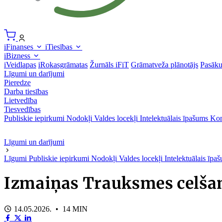
iFinanses
iTiesības
iBizness
iVeidlapas
iRokasgrāmatas
Žurnāls iFiT
Grāmatveža plānotājs
Pasāk
Līgumi un darījumi
Pieredze
Darba tiesības
Lietvedība
Tiesvedības
Publiskie iepirkumi
Nodokļi
Valdes locekļi
Intelektuālais īpašums
Kon
Līgumi un darījumi
Līgumi
Publiskie iepirkumi
Nodokļi
Valdes locekļi
Intelektuālais īp
Izmaiņas Trauksmes celšan
14.05.2026. • 14 MIN