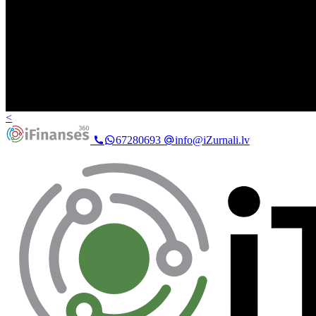
<
67280693
info@iZurnali.lv