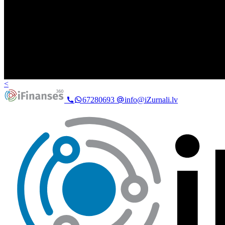
<
67280693
info@iZurnali.lv