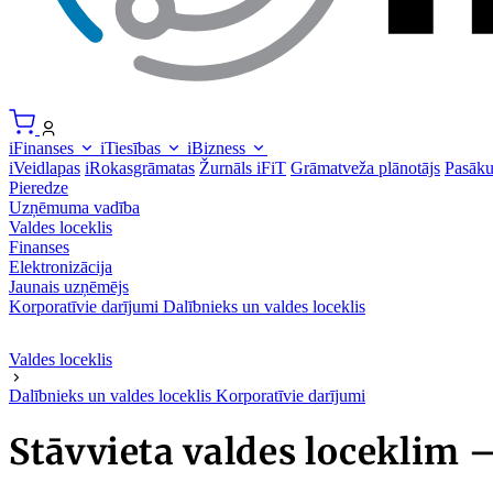
iFinanses
iTiesības
iBizness
iVeidlapas
iRokasgrāmatas
Žurnāls iFiT
Grāmatveža plānotājs
Pasāk
Pieredze
Uzņēmuma vadība
Valdes loceklis
Finanses
Elektronizācija
Jaunais uzņēmējs
Korporatīvie darījumi
Dalībnieks un valdes loceklis
Valdes loceklis
Dalībnieks un valdes loceklis
Korporatīvie darījumi
Stāvvieta valdes loceklim 