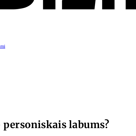
umi
– personiskais labums?