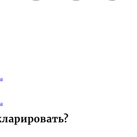
да
да
кларировать?