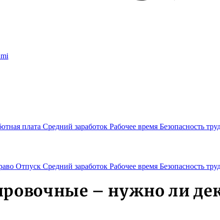
umi
ботная плата
Средний заработок
Рабочее время
Безопасность тру
раво
Отпуск
Средний заработок
Рабочее время
Безопасность тру
ровочные – нужно ли де