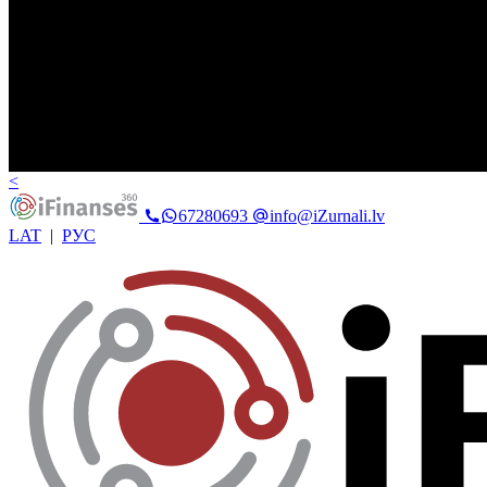
<
67280693
info@iZurnali.lv
LAT
|
РУС