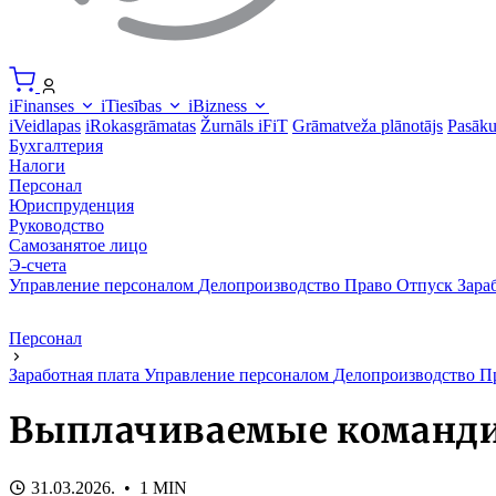
iFinanses
iTiesības
iBizness
iVeidlapas
iRokasgrāmatas
Žurnāls iFiT
Grāmatveža plānotājs
Pasāk
Бухгалтерия
Налоги
Персонал
Юриспруденция
Руководство
Самозанятое лицо
Э-счета
Управление персоналом
Делопроизводство
Право
Отпуск
Зара
Персонал
Заработная плата
Управление персоналом
Делопроизводство
П
Выплачиваемые команди
31.03.2026. • 1 MIN