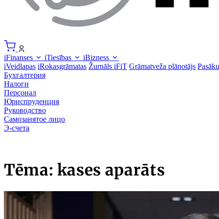
iFinanses
iTiesības
iBizness
iVeidlapas
iRokasgrāmatas
Žurnāls iFiT
Grāmatveža plānotājs
Pasāk
Бухгалтерия
Налоги
Персонал
Юриспруденция
Руководство
Самозанятое лицо
Э-счета
Tēma: kases aparāts