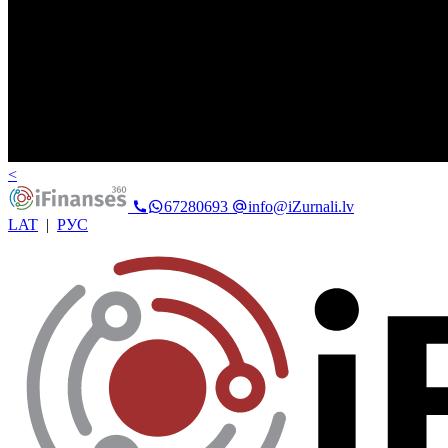
<
67280693
info@iZurnali.lv
LAT
|
РУС