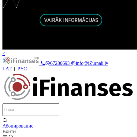
<
67280693
info@iZurnali.lv
LAT
|
РУС
Абонирование
Войти