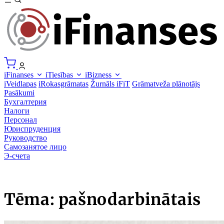
iFinanses
iTiesības
iBizness
iVeidlapas
iRokasgrāmatas
Žurnāls iFiT
Grāmatveža plānotājs
Pasākumi
Бухгалтерия
Налоги
Персонал
Юриспруденция
Руководство
Самозанятое лицо
Э-счета
Tēma: pašnodarbinātais