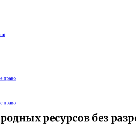
umi
е право
е право
родных ресурсов без раз