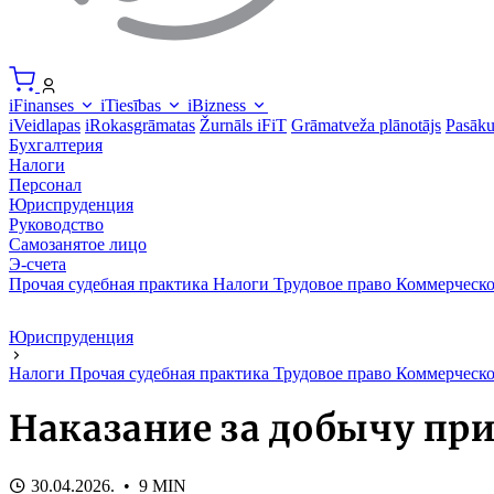
iFinanses
iTiesības
iBizness
iVeidlapas
iRokasgrāmatas
Žurnāls iFiT
Grāmatveža plānotājs
Pasāk
Бухгалтерия
Налоги
Персонал
Юриспруденция
Руководство
Самозанятое лицо
Э-счета
Прочая судебная практика
Налоги
Трудовое право
Коммерческо
Юриспруденция
Налоги
Прочая судебная практика
Трудовое право
Коммерческо
Наказание за добычу при
30.04.2026. • 9 MIN