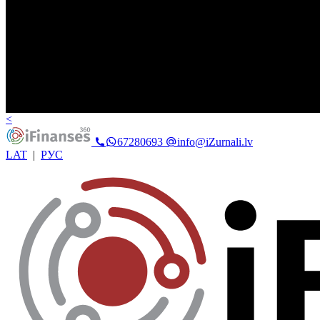
<
67280693
info@iZurnali.lv
LAT
|
РУС