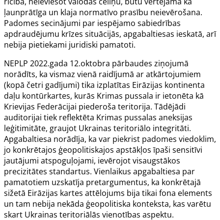
rīcība, neieviešot valodas celiņu, būtu vērtējama kā
ļaunprātīga un klaja normatīvo prasību neievērošana.
Padomes secinājumi par iespējamo sabiedrības
apdraudējumu krīzes situācijās, apgabaltiesas ieskatā, arī
nebija pietiekami juridiski pamatoti.
NEPLP 2022.gada 12.oktobra pārbaudes ziņojumā
norādīts, ka vismaz vienā raidījumā ar atkārtojumiem
(kopā četri gadījumi) tika izplatītas Eirāzijas kontinenta
daļu kontūrkartes, kurās Krimas pussala ir ietonēta kā
Krievijas Federācijai piederoša teritorija. Tādējādi
auditorijai tiek reflektēta Krimas pussalas aneksijas
leģitimitāte, graujot Ukrainas teritoriālo integritāti.
Apgabaltiesa norādīja, ka var piekrist padomes viedoklim,
jo konkrētajos ģeopolitiskajos apstākļos īpaši sensitīvi
jautājumi atspoguļojami, ievērojot visaugstākos
precizitātes standartus. Vienlaikus apgabaltiesa par
pamatotiem uzskatīja pretargumentus, ka konkrētajā
sižetā Eirāzijas kartes attēlojums bija tikai fona elements
un tam nebija nekāda ģeopolitiska konteksta, kas varētu
skart Ukrainas teritoriālās vienotības aspektu.