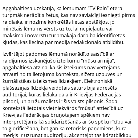
Apgabaltiesa uzskatīja, ka lēmumam “TV Rain” ēterā
turpmāk nerādīt sižetus, kas nav savlaicīgi iesniegti pirms
raidlaika, ir nozīme konkrētās lietas apstākļos, jo
minētais lēmums vērsts uz to, lai nepieļautu vai
maksimāli novērstu turpmākajā darbībā identificētās
kļūdas, kas liecina par medija redakcionālo atbildību.
Izvērtējot padomes lēmumā norādīto saistībā ar
raidījumos izskanējušo izteikumu “mūsu armija”,
apgabaltiesa atzina, ka šis izteikums nav vērtējams
atrauti no tā lietojuma konteksta, sižeta uzbūves un
žurnālistikas izteiksmes līdzekļiem. Elektroniskā
plašsaziņas līdzekļa veidotais saturs bija adresēts
auditorijai, kuras lielākā daļa ir Krievijas Federācijas
pilsoņi, un arī žurnālists ir šīs valsts pilsonis. Šādā
kontekstā lietotais vietniekvārds “mūsu” attiecībā uz
Krievijas Federācijas bruņotajiem spēkiem nav
interpretējams kā solidarizēšanās ar šo spēku rīcību vai
to glorificēšana, bet gan kā retorisks paņēmiens, kura
mērķis ir uzrunāt auditoriju, akcentējot tās līdzatbildību