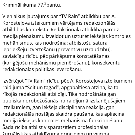
2
Krimināllikuma
77.
pantu
.
Vienlaikus jautājums par “TV Rain” atbildību par A.
Korosteļova izteikumiem vērtējams redakcionālās
atbildības kontekstā. Redakcionālā atbildība paredz
medija pienākumu izveidot un uzturēt iekšējās kontroles
mehānismus, kas nodrošina: atbilstošu satura
iepriekšēju izvērtēšanu (preventīvu uzraudzību),
savlaicīgu rīcību pēc pārkāpuma konstatēšanas
(koriģējošu mehānismu piemērošanu), konsekventu
redakcionālās politikas ievērošanu.
Izvērtējot “TV Rain” rīcību pēc A. Korosteļova izteikumiem
raidījumā “Šeit un tagad”, apgabaltiesa atzina, ka tā
rīkojās redakcionāli atbildīgi. Tika nodrošināta gan
publiska norobežošanās no raidījumā izskanējušajiem
izteikumiem, gan iekšēja disciplināra reakcija, gan
redakcionālās nostājas skaidra paušana, kas apliecina
medija iekšējās kontroles mehānisma funkcionēšanu.
Šāda rīcība atbilst vispāratzītiem profesionālas
žurnālistikas atbildīguma principiem un veicina