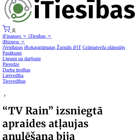
iFinanses
iTiesības
iBizness
iVeidlapas
iRokasgrāmatas
Žurnāls iFiT
Grāmatveža plānotājs
Pasākumi
Līgumi un darījumi
Pieredze
Darba tiesības
Lietvedība
Tiesvedības
“TV Rain” izsniegtā
apraides atļaujas
anulēšana bija