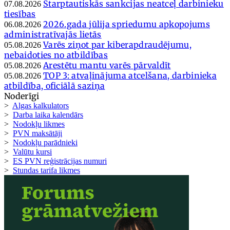
Starptautiskās sankcijas neatceļ darbinieku
07.08.2026
tiesības
2026.gada jūlija spriedumu apkopojums
06.08.2026
administratīvajās lietās
Varēs ziņot par kiberapdraudējumu,
05.08.2026
nebaidoties no atbildības
Arestētu mantu varēs pārvaldīt
05.08.2026
TOP 3: atvaļinājuma atcelšana, darbinieka
05.08.2026
atbildība, oficiālā saziņa
Noderīgi
>
Algas kalkulators
>
Darba laika kalendārs
>
Nodokļu likmes
>
PVN maksātāji
>
Nodokļu parādnieki
>
Valūtu kursi
>
ES PVN reģistrācijas numuri
>
Stundas tarifa likmes