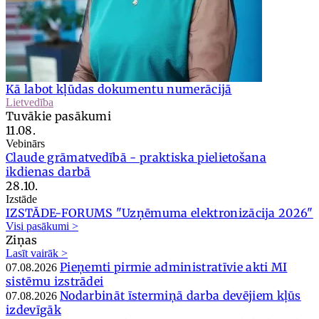
Kā labot kļūdas dokumentu numerācijā
Lietvedība
Tuvākie pasākumi
11.08.
Vebinārs
Claude grāmatvedībā - praktiska pielietošana
ikdienas darbā
28.10.
Izstāde
IZSTĀDE-FORUMS "Uzņēmuma elektronizācija 2026"
Visi pasākumi >
Ziņas
Lasīt vairāk >
Pieņemti pirmie administratīvie akti MI
07.08.2026
sistēmu izstrādei
Nodarbināt īstermiņā darba devējiem kļūs
07.08.2026
izdevīgāk