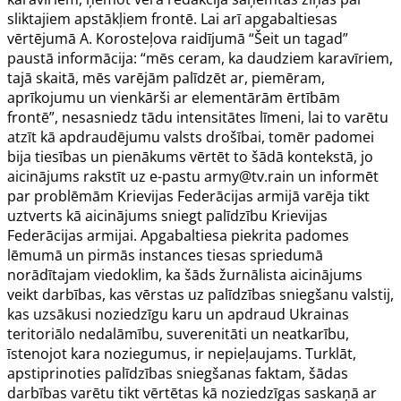
sliktajiem apstākļiem frontē. Lai arī apgabaltiesas
vērtējumā A. Korosteļova raidījumā “Šeit un tagad”
paustā informācija: “mēs ceram, ka daudziem karavīriem,
tajā skaitā, mēs varējām palīdzēt ar, piemēram,
aprīkojumu un vienkārši ar elementārām ērtībām
frontē”, nesasniedz tādu intensitātes līmeni, lai to varētu
atzīt kā apdraudējumu valsts drošībai, tomēr padomei
bija tiesības un pienākums vērtēt to šādā kontekstā, jo
aicinājums rakstīt uz e-pastu
army@tv.rain
un informēt
par problēmām Krievijas Federācijas armijā varēja tikt
uztverts kā aicinājums sniegt palīdzību Krievijas
Federācijas armijai. Apgabaltiesa piekrita padomes
lēmumā un pirmās instances tiesas spriedumā
norādītajam viedoklim, ka šāds žurnālista aicinājums
veikt darbības, kas vērstas uz palīdzības sniegšanu valstij,
kas uzsākusi noziedzīgu karu un apdraud Ukrainas
teritoriālo nedalāmību, suverenitāti un neatkarību,
īstenojot kara noziegumus, ir nepieļaujams. Turklāt,
apstiprinoties palīdzības sniegšanas faktam, šādas
darbības varētu tikt vērtētas kā noziedzīgas saskaņā ar