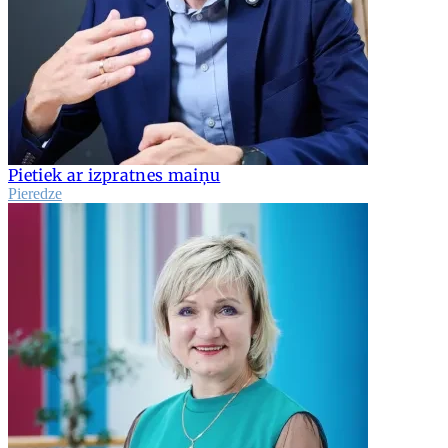
Pietiek ar izpratnes maiņu
Pieredze