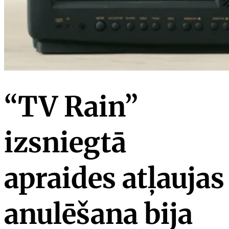
“TV Rain”
izsniegtā
apraides atļaujas
anulēšana bija