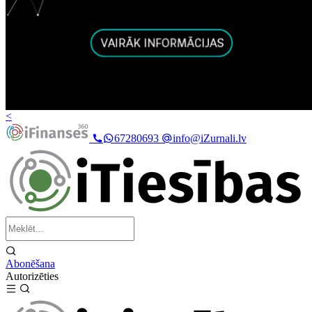
<
67280693
info@iZurnali.lv
Abonēšana
Autorizēties