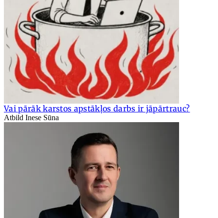
Vai pārāk karstos apstākļos darbs ir jāpārtrauc?
Atbild Inese Sūna