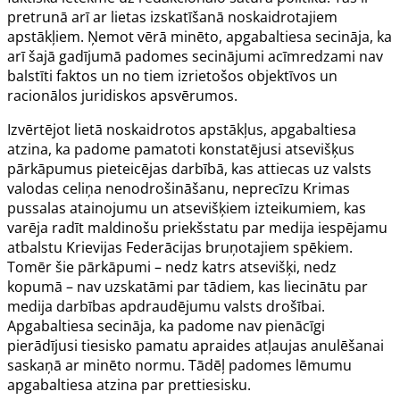
pretrunā arī ar lietas izskatīšanā noskaidrotajiem
apstākļiem. Ņemot vērā minēto, apgabaltiesa secināja, ka
arī šajā gadījumā padomes secinājumi acīmredzami nav
balstīti faktos un no tiem izrietošos objektīvos un
racionālos juridiskos apsvērumos.
Izvērtējot lietā noskaidrotos apstākļus, apgabaltiesa
atzina, ka padome pamatoti konstatējusi atsevišķus
pārkāpumus pieteicējas darbībā, kas attiecas uz valsts
valodas celiņa nenodrošināšanu, neprecīzu Krimas
pussalas atainojumu un atsevišķiem izteikumiem, kas
varēja radīt maldinošu priekšstatu par medija iespējamu
atbalstu Krievijas Federācijas bruņotajiem spēkiem.
Tomēr šie pārkāpumi – nedz katrs atsevišķi, nedz
kopumā – nav uzskatāmi par tādiem, kas liecinātu par
medija darbības apdraudējumu valsts drošībai.
Apgabaltiesa secināja, ka padome nav pienācīgi
pierādījusi tiesisko pamatu apraides atļaujas anulēšanai
saskaņā ar minēto normu. Tādēļ padomes lēmumu
apgabaltiesa atzina par prettiesisku.