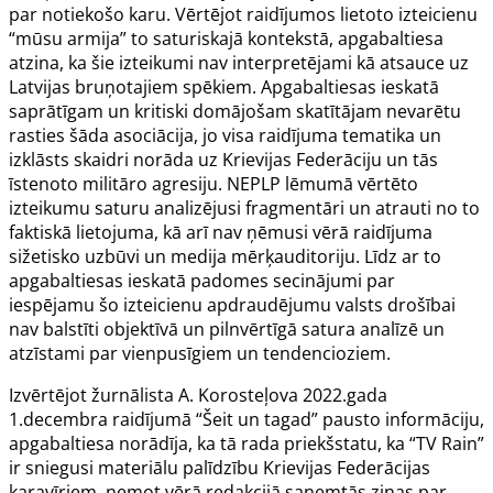
par notiekošo karu. Vērtējot raidījumos lietoto izteicienu
“mūsu armija” to saturiskajā kontekstā, apgabaltiesa
atzina, ka šie izteikumi nav interpretējami kā atsauce uz
Latvijas bruņotajiem spēkiem. Apgabaltiesas ieskatā
saprātīgam un kritiski domājošam skatītājam nevarētu
rasties šāda asociācija, jo visa raidījuma tematika un
izklāsts skaidri norāda uz Krievijas Federāciju un tās
īstenoto militāro agresiju. NEPLP lēmumā vērtēto
izteikumu saturu analizējusi fragmentāri un atrauti no to
faktiskā lietojuma, kā arī nav ņēmusi vērā raidījuma
sižetisko uzbūvi un medija mērķauditoriju. Līdz ar to
apgabaltiesas ieskatā padomes secinājumi par
iespējamu šo izteicienu apdraudējumu valsts drošībai
nav balstīti objektīvā un pilnvērtīgā satura analīzē un
atzīstami par vienpusīgiem un tendencioziem.
Izvērtējot žurnālista A. Korosteļova 2022.gada
1.decembra raidījumā “Šeit un tagad” pausto informāciju,
apgabaltiesa norādīja, ka tā rada priekšstatu, ka “TV Rain”
ir sniegusi materiālu palīdzību Krievijas Federācijas
karavīriem, ņemot vērā redakcijā saņemtās ziņas par