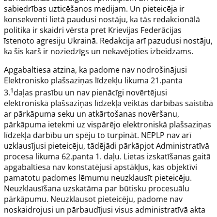
sabiedrības uzticēšanos medijam. Un pieteicēja ir
konsekventi lietā paudusi nostāju, ka tās redakcionālā
politika ir skaidri vērsta pret Krievijas Federācijas
īstenoto agresiju Ukrainā. Redakcija arī pazudusi nostāju,
ka šis karš ir noziedzīgs un nekavējoties izbeidzams.
Apgabaltiesa atzina, ka padome nav nodrošinājusi
Elektronisko plašsaziņas līdzekļu likuma
21.panta
1
3.
daļas prasību un nav pienācīgi novērtējusi
elektroniskā plašsaziņas līdzekļa veiktās darbības saistībā
ar pārkāpuma seku un atkārtošanas novēršanu,
pārkāpuma ietekmi uz vispārējo elektroniskā plašsaziņas
līdzekļa darbību un spēju to turpināt. NEPLP nav arī
uzklausījusi pieteicēju, tādējādi pārkāpjot Administratīvā
procesa likuma
62.panta
1. daļu. Lietas izskatīšanas gaitā
apgabaltiesa nav konstatējusi apstākļus, kas objektīvi
pamatotu padomes lēmumu neuzklausīt pieteicēju.
Neuzklausīšana uzskatāma par būtisku procesuālu
pārkāpumu. Neuzklausot pieteicēju, padome nav
noskaidrojusi un pārbaudījusi visus administratīvā akta