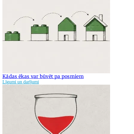
Kādas ēkas var būvēt pa posmiem
Līgumi un darījumi