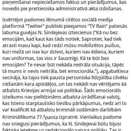
pieņemšanai nepieciešamos faktus un pierādījumus, kas
novedis pie prettiesiska administratīvā akta izdošanas.
Izvērtējot padomes lēmumā citētos sociālā medija
platformā “Twitter” publiski pieejamos “TV Rain” patiesās
labuma guvējas N. Sindejevas izteicienus (“Kā nu bez
emocijām, kad kaut kas tāds notiek. Saprotiet, kad tiek
atrasti masu kapi, kad redzi mūsu mobilizētos puišus,
kuri mežā un nav kur dzīvot, kuriem nav ēdiena, kuriem
nav uniformas, tas viss ir šausmīgi. Kā te būt bez
emocijām? Te nevar būt nekāda neitrāla situācija, tāpēc
tā mums ir nevis neitrāla, bet emocionāla.”), apgabaltiesa
secināja, ka tajos tiek pausta personiska līdzjūtība cilvēku
ciešanām kara apstākļos, un tas nekādi nav vērtējams kā
atbalsts Krievijas armijai vai politikai. Šāds emocionāls
izteikums nav pielīdzināms atbalsta izrādīšanai valstij,
kas īsteno starptautisko tiesību pārkāpumus, nedz arī to
var kvalificēt kā atbalstu krimināli sodāmām darbībām
2
Krimināllikuma
77.
panta
izpratnē. Vienlaikus padome
nav sniegusi pierādījumus, ka N. Sindejevai būtu bijusi
faktiska ietekme uz redakcionālo satura politiku. Tas ir