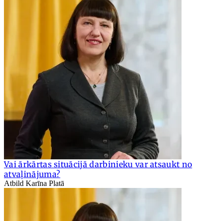
Vai ārkārtas situācijā darbinieku var atsaukt no
atvaļinājuma?
Atbild Karīna Platā