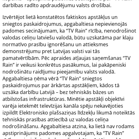
darbības radīto apdraudējumu valsts drošībai.
Izvērtējot lietā konstatētos faktiskos apstākļus un
sniegtos paskaidrojumus, apgabaltiesa nepievienojās
padomes secinājumam, ka “TV Rain” rīcība, nenodrošinot
valodas celiņu latviešu valodā, būtu uzskatāma par klaju
normatīvo prasību ignorēšanu un attieksmes
demonstrējumu pret Latvijas valsti vai tās
pamatvērtībām. Pēc apraides atļaujas saņemšanas “TV
Rain” ir veikusi konkrētus pasākumus, lai pakāpeniski
nodrošinātu raidījumu pieejamību valsts valodā.
Apgabaltiesa ņēma vērā “TV Rain” sniegtos
paskaidrojumus par ārkārtas apstākļiem, kādos tā
uzsāka darbību Latvijā – bez tehniskās bāzes un
atbilstošas infrastruktūras. Minētie apstākļi objektīvi
varēja ietekmēt televīzijas kanāla spēju nekavējoties
izpildīt Elektronisko plašsaziņas līdzekļu likumā noteiktās
tehniskās prasības attiecībā uz valodas celiņa
nodrošināšanu. Apgabaltiesa atzina, ka lietā nav rodams
apstiprinājums padomes apgalvotajam, ka “TV Rain”