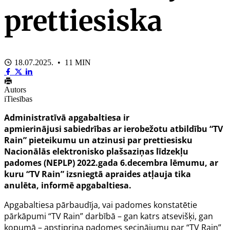
prettiesiska
18.07.2025. • 11 MIN
Autors
iTiesības
Administratīvā apgabaltiesa ir
apmierinājusi sabiedrības ar ierobežotu atbildību “TV
Rain” pieteikumu un atzinusi par prettiesisku
Nacionālās elektronisko plašsaziņas līdzekļu
padomes (NEPLP) 2022.gada 6.decembra lēmumu, ar
kuru “TV Rain” izsniegtā apraides atļauja tika
anulēta, informē apgabaltiesa.
Apgabaltiesa pārbaudīja, vai padomes konstatētie
pārkāpumi “TV Rain” darbībā – gan katrs atsevišķi, gan
kopumā – apstiprina padomes secinājumu par “TV Rain”