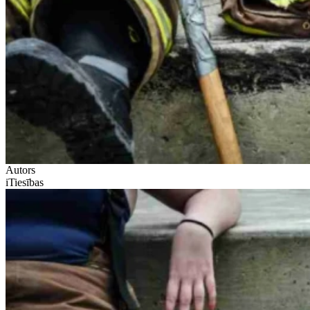
Autors
iTiesības