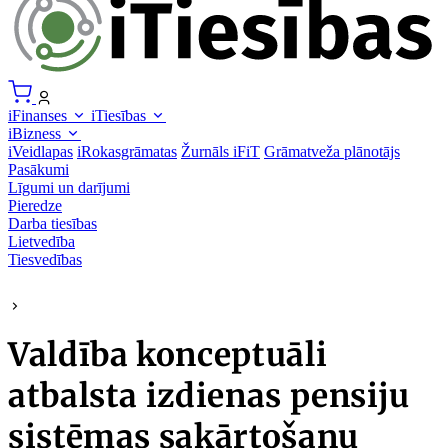
iFinanses
iTiesības
iBizness
iVeidlapas
iRokasgrāmatas
Žurnāls iFiT
Grāmatveža plānotājs
Pasākumi
Līgumi un darījumi
Pieredze
Darba tiesības
Lietvedība
Tiesvedības
Valdība konceptuāli
atbalsta izdienas pensiju
sistēmas sakārtošanu