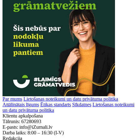
Par mums
Lietošanas noteikumi un datu privātuma politika
Attālinātais līgums
Ētikas standarts
Sīkdatnes
Lietošanas noteikumi
un datu privātuma politika
Klientu apkalpošana
Tālrunis:
67280693
E-pasts:
info@iZurnali.lv
Darba laiks:
8:00 – 16:30
(I-V)
Redakcija