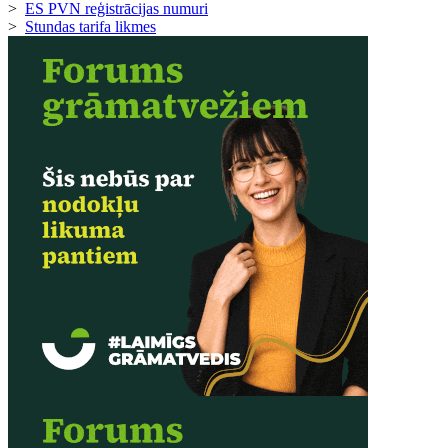
>
ES PVN reģistrācijas numuri
>
Stundas tarifa likmes