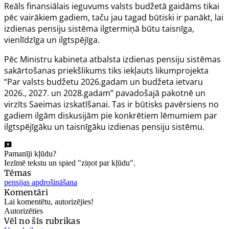
Reāls finansiālais ieguvums valsts budžetā gaidāms tikai
pēc vairākiem gadiem, taču jau tagad būtiski ir panākt, lai
izdienas pensiju sistēma ilgtermiņā būtu taisnīga,
vienlīdzīga un ilgtspējīga.
Pēc Ministru kabineta atbalsta izdienas pensiju sistēmas
sakārtošanas priekšlikums tiks iekļauts likumprojekta
“Par valsts budžetu 2026.gadam un budžeta ietvaru
2026., 2027. un 2028.gadam” pavadošajā pakotnē un
virzīts Saeimas izskatīšanai. Tas ir būtisks pavērsiens no
gadiem ilgām diskusijām pie konkrētiem lēmumiem par
ilgtspējīgāku un taisnīgāku izdienas pensiju sistēmu.
Pamanīji kļūdu?
Iezīmē tekstu un spied "ziņot par kļūdu".
Tēmas
pensijas apdrošināšana
Komentāri
Lai komentētu, autorizējies!
Autorizēties
Vēl no šīs rubrikas