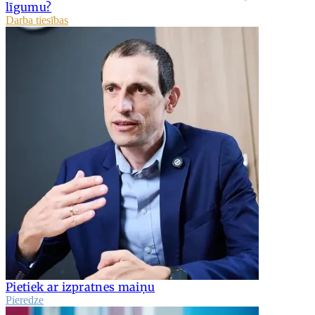
līgumu?
Darba tiesības
Pietiek ar izpratnes maiņu
Pieredze