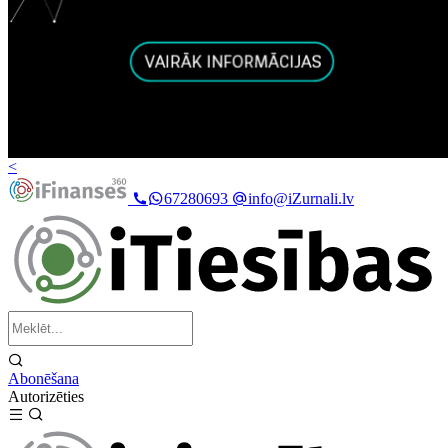
<
67280693
info@iZurnali.lv
Abonēšana
Autorizēties