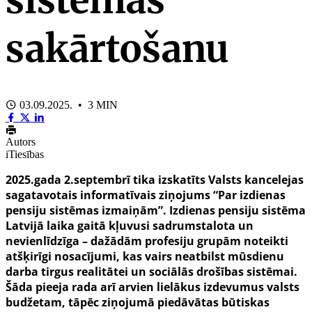
sakārtošanu
03.09.2025. • 3 MIN
Autors
iTiesības
2025.gada 2.septembrī tika izskatīts Valsts kancelejas
sagatavotais informatīvais ziņojums “Par izdienas
pensiju sistēmas izmaiņām”. Izdienas pensiju sistēma
Latvijā laika gaitā kļuvusi sadrumstalota un
nevienlīdzīga – dažādām profesiju grupām noteikti
atšķirīgi nosacījumi, kas vairs neatbilst mūsdienu
darba tirgus realitātei un sociālās drošības sistēmai.
Šāda pieeja rada arī arvien lielākus izdevumus valsts
budžetam, tāpēc ziņojumā piedāvātas būtiskas