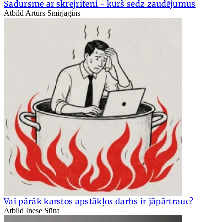
Sadursme ar skrejriteni - kurš sedz zaudējumus
Atbild Arturs Smirjagins
Vai pārāk karstos apstākļos darbs ir jāpārtrauc?
Atbild Inese Sūna