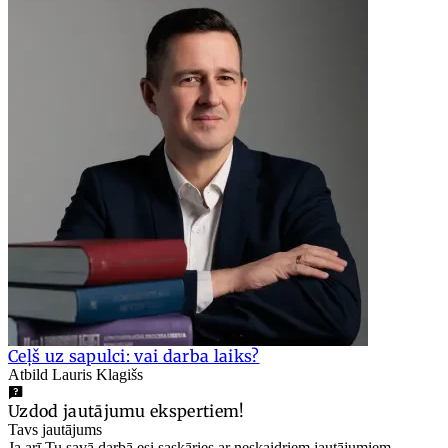
Ceļš uz sapulci: vai darba laiks?
Atbild Lauris Klagišs
Uzdod jautājumu ekspertiem!
Tavs jautājums
Ja arī Tu savā darbā esi saskāries ar neskaidriem jautājumiem