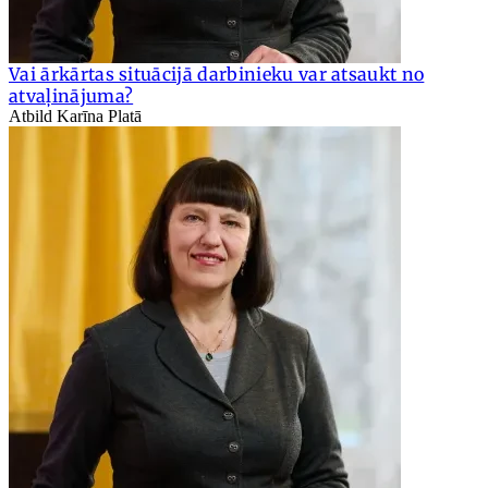
Vai ārkārtas situācijā darbinieku var atsaukt no
atvaļinājuma?
Atbild Karīna Platā