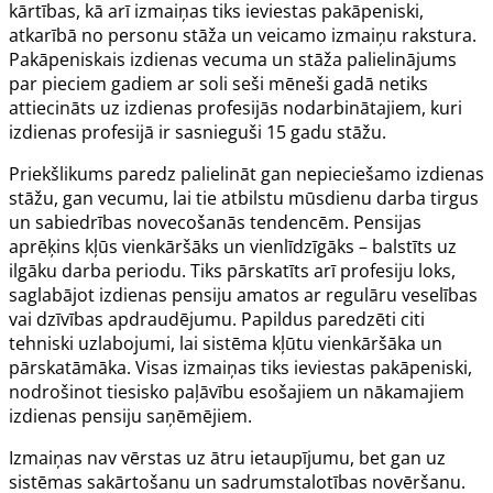
kārtības, kā arī izmaiņas tiks ieviestas pakāpeniski,
atkarībā no personu stāža un veicamo izmaiņu rakstura.
Pakāpeniskais izdienas vecuma un stāža palielinājums
par pieciem gadiem ar soli seši mēneši gadā netiks
attiecināts uz izdienas profesijās nodarbinātajiem, kuri
izdienas profesijā ir sasnieguši 15 gadu stāžu.
Priekšlikums paredz palielināt gan nepieciešamo izdienas
stāžu, gan vecumu, lai tie atbilstu mūsdienu darba tirgus
un sabiedrības novecošanās tendencēm. Pensijas
aprēķins kļūs vienkāršāks un vienlīdzīgāks – balstīts uz
ilgāku darba periodu. Tiks pārskatīts arī profesiju loks,
saglabājot izdienas pensiju amatos ar regulāru veselības
vai dzīvības apdraudējumu. Papildus paredzēti citi
tehniski uzlabojumi, lai sistēma kļūtu vienkāršāka un
pārskatāmāka. Visas izmaiņas tiks ieviestas pakāpeniski,
nodrošinot tiesisko paļāvību esošajiem un nākamajiem
izdienas pensiju saņēmējiem.
Izmaiņas nav vērstas uz ātru ietaupījumu, bet gan uz
sistēmas sakārtošanu un sadrumstalotības novēršanu.