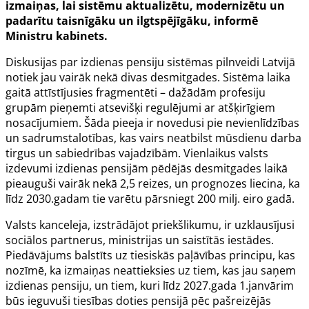
izmaiņas, lai sistēmu aktualizētu, modernizētu un
padarītu taisnīgāku un ilgtspējīgāku
, informē
Ministru kabinets.
Diskusijas par izdienas pensiju sistēmas pilnveidi Latvijā
notiek jau vairāk nekā divas desmitgades. Sistēma laika
gaitā attīstījusies fragmentēti – dažādām profesiju
grupām pieņemti atsevišķi regulējumi ar atšķirīgiem
nosacījumiem. Šāda pieeja ir novedusi pie nevienlīdzības
un sadrumstalotības, kas vairs neatbilst mūsdienu darba
tirgus un sabiedrības vajadzībām. Vienlaikus valsts
izdevumi izdienas pensijām pēdējās desmitgades laikā
pieauguši vairāk nekā 2,5 reizes, un prognozes liecina, ka
līdz 2030.gadam tie varētu pārsniegt 200 milj. eiro gadā.
Valsts kanceleja, izstrādājot priekšlikumu, ir uzklausījusi
sociālos partnerus, ministrijas un saistītās iestādes.
Piedāvājums balstīts uz tiesiskās paļāvības principu, kas
nozīmē, ka izmaiņas neattieksies uz tiem, kas jau saņem
izdienas pensiju, un tiem, kuri līdz 2027.gada 1.janvārim
būs ieguvuši tiesības doties pensijā pēc pašreizējās