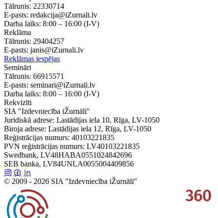
Tālrunis:
22330714
E-pasts:
redakcija@iZurnali.lv
Darba laiks:
8:00 – 16:00
(I-V)
Reklāma
Tālrunis:
29404257
E-pasts:
janis@iZurnali.lv
Reklāmas iespējas
Semināri
Tālrunis:
66915571
E-pasts:
seminari@iZurnali.lv
Darba laiks:
8:00 – 16:00
(I-V)
Rekvizīti
SIA "Izdevniecība iŽurnāli"
Juridiskā adrese: Lastādijas iela 10, Rīga, LV-1050
Biroja adrese: Lastādijas iela 12, Rīga, LV-1050
Reģistrācijas numurs: 40103221835
PVN reģistrācijas numurs: LV40103221835
Swedbank, LV48HABA0551024842696
SEB banka, LV84UNLA0055004409856
© 2009 - 2026 SIA "Izdevniecība iŽurnāli"