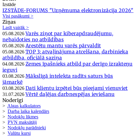
Izstāde
IZSTĀDE-FORUMS "Uzņēmuma elektronizācija 2026"
Visi pasākumi >
Ziņas
Lasīt vairāk >
Varēs ziņot par kiberapdraudējumu,
05.08.2026
nebaidoties no atbildības
Arestētu mantu varēs pārvaldīt
05.08.2026
TOP 3: atvaļinājuma atcelšana, darbinieka
05.08.2026
atbildība, oficiālā saziņa
Zemes īpašnieks atbild par derīgo izrakteņu
04.08.2026
ieguvi
Mākslīgā intelekta radīts saturs būs
03.08.2026
jāmarķē
Dati klientu izpētei būs pieejami vienuviet
03.08.2026
Vērtē daļējas darbnespējas ieviešanu
31.07.2026
Noderīgi
>
Algas kalkulators
>
Darba laika kalendārs
>
Nodokļu likmes
>
PVN maksātāji
>
Nodokļu parādnieki
>
Valūtu kursi