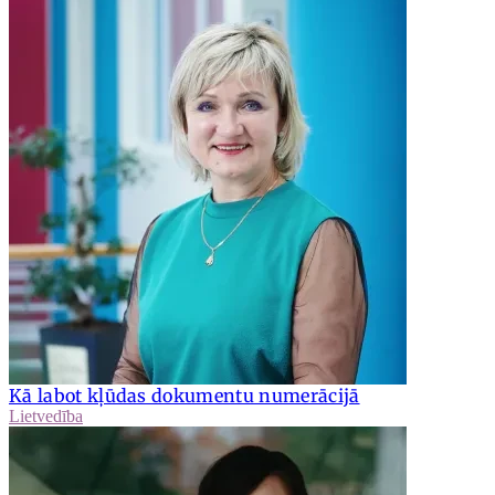
Kā labot kļūdas dokumentu numerācijā
Lietvedība