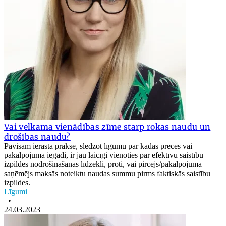
Vai velkama vienādības zīme starp rokas naudu un
drošības naudu?
Pavisam ierasta prakse, slēdzot līgumu par kādas preces vai
pakalpojuma iegādi, ir jau laicīgi vienoties par efektīvu saistību
izpildes nodrošināšanas līdzekli, proti, vai pircējs/pakalpojuma
saņēmējs maksās noteiktu naudas summu pirms faktiskās saistību
izpildes.
Līgumi
•
24.03.2023