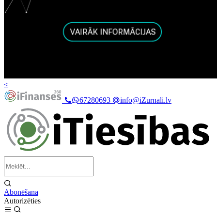
<
67280693
info@iZurnali.lv
Abonēšana
Autorizēties