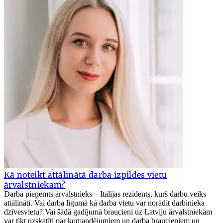
Kā noteikt attālinātā darba izpildes vietu
ārvalstniekam?
Darbā pieņemts ārvalstnieks – Itālijas rezidents, kurš darbu veiks
attālināti. Vai darba līgumā kā darba vietu var norādīt darbinieka
dzīvesvietu? Vai šādā gadījumā braucieni uz Latviju ārvalstniekam
var tikt uzskatīti par komandējumiem un darba braucieniem un