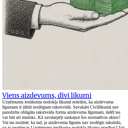
Viens aizdevums, divi likumi
Uzņēmumu ienākuma nodokļa likumā noteikts, ka aizdevuma
līgumam ir jābūt noslēgtam rakstveidā. Savukārt Civillikumā nav
paredzēta obligāta rakstveida forma aizdevuma līgumam, tādēļ tas
var būt arī mutisks. Kā savstarpēji saskaņot šos normatīvos aktus?
Vai tas nozīmē, ka tad, ja aizdevuma līgums nav noslēgts rakstiski,
uz to neattiecas Uzņēmumu ienākuma nodokļa likuma prasības? Vai