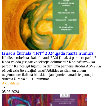
Iznācis žurnāla “iFiT" 2024.gada marta numurs
Kā tiks ierobežota skaidrā nauda? Vai jāmaksā partneru parādi?
Kādā valodā jāsagatavo iekšējie dokumenti? Kopīpašums – kā
pārdot? Kā noslēgt līgumu, ja darījuma partneris atrodas ASV? Kā
pārcelt uzkrāto atvaļinājumu? Atbildes uz šiem un citiem
uzņēmumam ikdienā būtiskiem jautājumiem atradīsiet jaunajā
drukātā žurnāla “iFiT” numurā!
Aktualitātes
•
05.03.2024