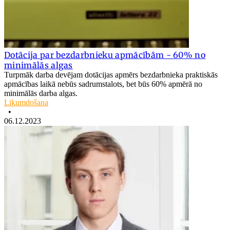
Dotācija par bezdarbnieku apmācībām - 60% no
minimālās algas
Turpmāk darba devējam dotācijas apmērs bezdarbnieka praktiskās
apmācības laikā nebūs sadrumstalots, bet būs 60% apmērā no
minimālās darba algas.
Likumdošana
•
06.12.2023