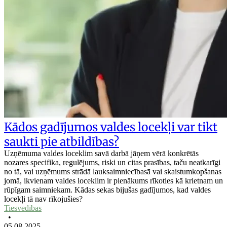
Kādos gadījumos valdes locekļi var tikt
saukti pie atbildības?
Uzņēmuma valdes loceklim savā darbā jāņem vērā konkrētās
nozares specifika, regulējums, riski un citas prasības, taču neatkarīgi
no tā, vai uzņēmums strādā lauksaimniecībasā vai skaistumkopšanas
jomā, ikvienam valdes loceklim ir pienākums rīkoties kā krietnam un
rūpīgam saimniekam. Kādas sekas bijušas gadījumos, kad valdes
locekļi tā nav rīkojušies?
Tiesvedības
•
05.08.2025