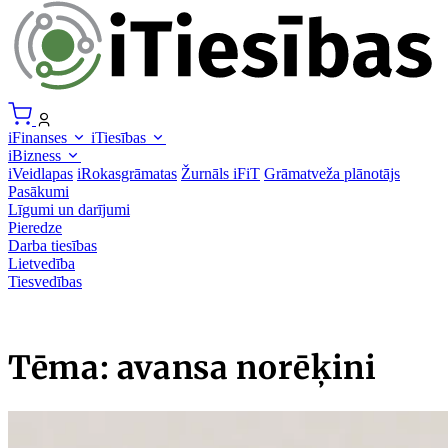
iFinanses
iTiesības
iBizness
iVeidlapas
iRokasgrāmatas
Žurnāls iFiT
Grāmatveža plānotājs
Pasākumi
Līgumi un darījumi
Pieredze
Darba tiesības
Lietvedība
Tiesvedības
Tēma: avansa norēķini