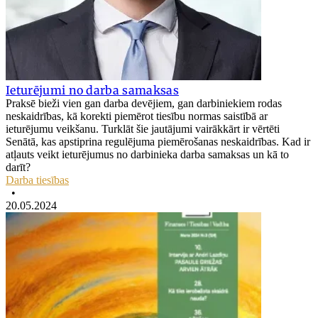
Ieturējumi no darba samaksas
Praksē bieži vien gan darba devējiem, gan darbiniekiem rodas
neskaidrības, kā korekti piemērot tiesību normas saistībā ar
ieturējumu veikšanu. Turklāt šie jautājumi vairākkārt ir vērtēti
Senātā, kas apstiprina regulējuma piemērošanas neskaidrības. Kad ir
atļauts veikt ieturējumus no darbinieka darba samaksas un kā to
darīt?
Darba tiesības
•
20.05.2024