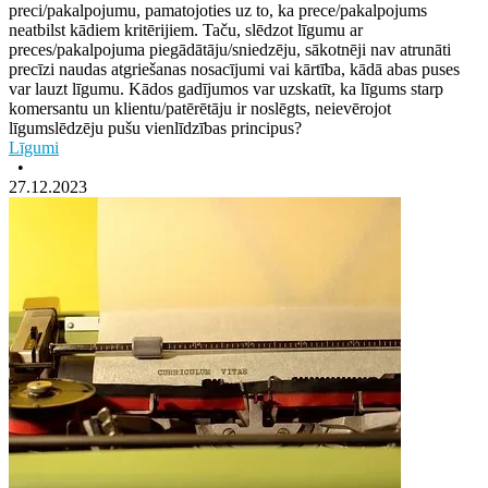
preci/pakalpojumu, pamatojoties uz to, ka prece/pakalpojums
neatbilst kādiem kritērijiem. Taču, slēdzot līgumu ar
preces/pakalpojuma piegādātāju/sniedzēju, sākotnēji nav atrunāti
precīzi naudas atgriešanas nosacījumi vai kārtība, kādā abas puses
var lauzt līgumu. Kādos gadījumos var uzskatīt, ka līgums starp
komersantu un klientu/patērētāju ir noslēgts, neievērojot
līgumslēdzēju pušu vienlīdzības principus?
Līgumi
•
27.12.2023