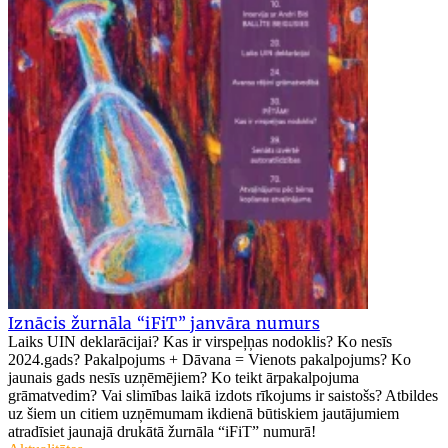
Iznācis žurnāla “iFiT” janvāra numurs
Laiks UIN deklarācijai? Kas ir virspeļņas nodoklis? Ko nesīs
2024.gads? Pakalpojums + Dāvana = Vienots pakalpojums? Ko
jaunais gads nesīs uzņēmējiem? Ko teikt ārpakalpojuma
grāmatvedim? Vai slimības laikā izdots rīkojums ir saistošs? Atbildes
uz šiem un citiem uzņēmumam ikdienā būtiskiem jautājumiem
atradīsiet jaunajā drukātā žurnāla “iFiT” numurā!