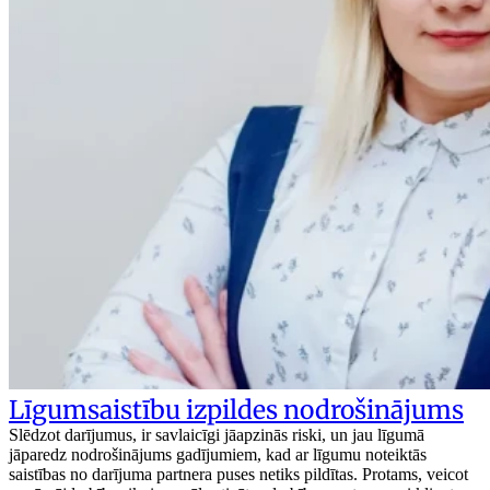
Līgumsaistību izpildes nodrošinājums
Slēdzot darījumus, ir savlaicīgi jāapzinās riski, un jau līgumā
jāparedz nodrošinājums gadījumiem, kad ar līgumu noteiktās
saistības no darījuma partnera puses netiks pildītas. Protams, veicot