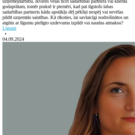
uzņēmējdarbību, ikviens vēlas ticēt sadarbības partnera vai klienta
godaprātam, tomēr praksē ir piemēri, kad pat ilgstošs labas
sadarbības partneris kādu apstākļu dēļ pēkšņi nespēj vai nevēlas
pildīt uzņemtās saistības. Kā rīkoties, lai savlaicīgi nodrošinātos un
atgūtu ar līgumu pielīgto uzdevumu izpildi vai naudas atmaksu?
Līgumi
•
04.09.2024