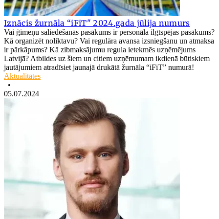
Iznācis žurnāla “iFiT" 2024.gada jūlija numurs
Vai ģimeņu saliedēšanās pasākums ir personāla ilgtspējas pasākums?
Kā organizēt noliktavu? Vai regulāra avansa izsniegšanu un atmaksa
ir pārkāpums? Kā zibmaksājumu regula ietekmēs uzņēmējums
Latvijā? Atbildes uz šiem un citiem uzņēmumam ikdienā būtiskiem
jautājumiem atradīsiet jaunajā drukātā žurnāla “iFiT” numurā!
Aktualitātes
•
05.07.2024