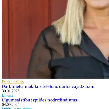
Darba tiesības
Darbinieka mobilais telefons darba vajadzībām
30.01.2025
Līgumi
Līgumsaistību izpildes nodrošinājums
04.09.2024
Publiskie iepirkumi