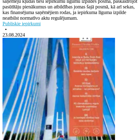
saņēmēju kļūdas tieši iepirkumu līgumu izpildes posmā, paskaidrojot
pasūtītāju pienākumus un atbildības jomas šajā posmā, kā arī sekas,
kas finansējuma saņēmējiem rodas, ja iepirkuma līguma izpilde
neatbilst normatīvo aktu regulējumam.
Publiskie iepirkumi
•
23.08.2024