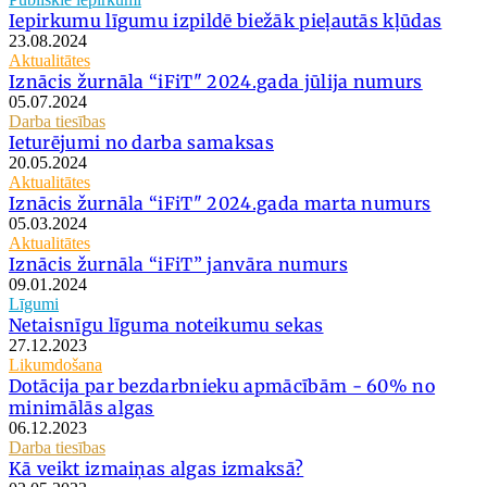
Iepirkumu līgumu izpildē biežāk pieļautās kļūdas
23.08.2024
Aktualitātes
Iznācis žurnāla “iFiT" 2024.gada jūlija numurs
05.07.2024
Darba tiesības
Ieturējumi no darba samaksas
20.05.2024
Aktualitātes
Iznācis žurnāla “iFiT" 2024.gada marta numurs
05.03.2024
Aktualitātes
Iznācis žurnāla “iFiT” janvāra numurs
09.01.2024
Līgumi
Netaisnīgu līguma noteikumu sekas
27.12.2023
Likumdošana
Dotācija par bezdarbnieku apmācībām - 60% no
minimālās algas
06.12.2023
Darba tiesības
Kā veikt izmaiņas algas izmaksā?