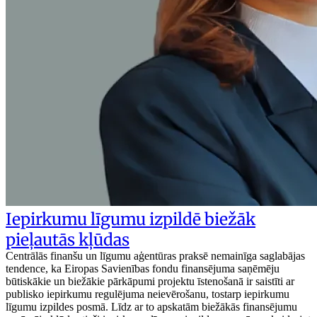
Iepirkumu līgumu izpildē biežāk
pieļautās kļūdas
Centrālās finanšu un līgumu aģentūras praksē nemainīga saglabājas
tendence, ka Eiropas Savienības fondu finansējuma saņēmēju
būtiskākie un biežākie pārkāpumi projektu īstenošanā ir saistīti ar
publisko iepirkumu regulējuma neievērošanu, tostarp iepirkumu
līgumu izpildes posmā. Līdz ar to apskatām biežākās finansējumu