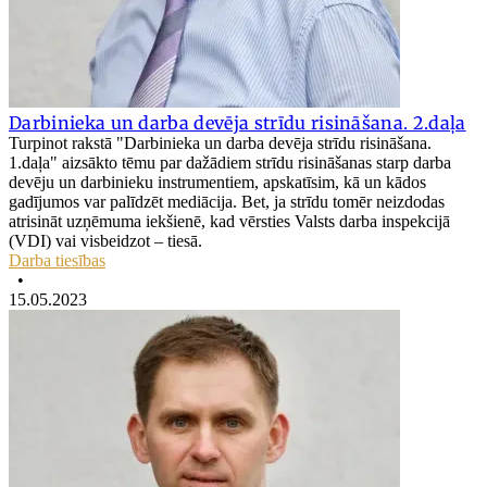
Darbinieka un darba devēja strīdu risināšana. 2.daļa
Turpinot rakstā "Darbinieka un darba devēja strīdu risināšana.
1.daļa" aizsākto tēmu par dažādiem strīdu risināšanas starp darba
devēju un darbinieku instrumentiem, apskatīsim, kā un kādos
gadījumos var palīdzēt mediācija. Bet, ja strīdu tomēr neizdodas
atrisināt uzņēmuma iekšienē, kad vērsties Valsts darba inspekcijā
(VDI) vai visbeidzot – tiesā.
Darba tiesības
•
15.05.2023