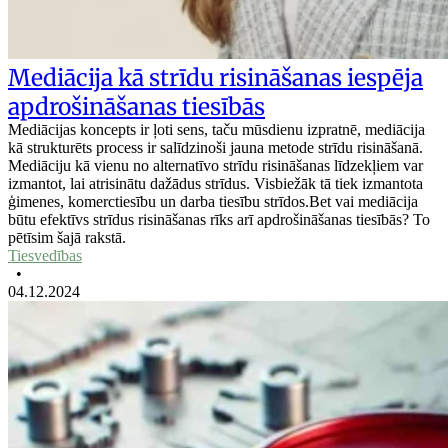
Mediācija kā strīdu risināšanas iespēja
apdrošināšanas tiesībās
Mediācijas koncepts ir ļoti sens, taču mūsdienu izpratnē, mediācija
kā strukturēts process ir salīdzinoši jauna metode strīdu risināšanā.
Mediāciju kā vienu no alternatīvo strīdu risināšanas līdzekļiem var
izmantot, lai atrisinātu dažādus strīdus. Visbiežāk tā tiek izmantota
ģimenes, komerctiesību un darba tiesību strīdos.Bet vai mediācija
būtu efektīvs strīdus risināšanas rīks arī apdrošināšanas tiesībās? To
pētīsim šajā rakstā.
Tiesvedības
•
04.12.2024