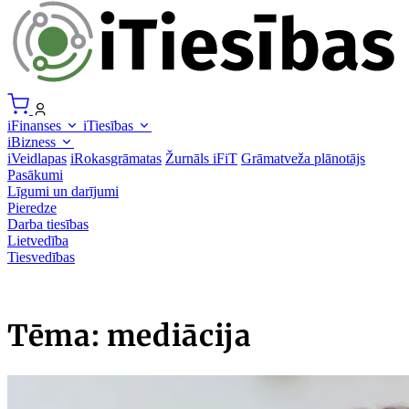
iFinanses
iTiesības
iBizness
iVeidlapas
iRokasgrāmatas
Žurnāls iFiT
Grāmatveža plānotājs
Pasākumi
Līgumi un darījumi
Pieredze
Darba tiesības
Lietvedība
Tiesvedības
Tēma: mediācija