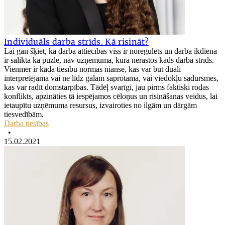
Individuāls darba strīds. Kā risināt?
Lai gan šķiet, ka darba attiecībās viss ir noregulēts un darba ikdiena
ir salikta kā puzle, nav uzņēmuma, kurā nerastos kāds darba strīds.
Vienmēr ir kāda tiesību normas nianse, kas var būt duāli
interpretējama vai ne līdz galam saprotama, vai viedokļu sadursmes,
kas var radīt domstarpības. Tādēļ svarīgi, jau pirms faktiski rodas
konflikts, apzināties tā iespējamos cēloņus un risināšanas veidus, lai
ietaupītu uzņēmuma resursus, izvairoties no ilgām un dārgām
tiesvedībām.
Darba tiesības
•
15.02.2021