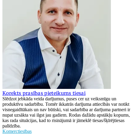
Korekts prasības pieteikums tiesai
Slēdzot jebkāda veida darījumus, puses cer uz veiksmīgu un
produktīvu sadarbību. Tomēr ikkatrās darījuma attiecībās var notikt
visnegaidītākais un nav būtiski, vai sadarbība ar darījuma partneri ir
nupat uzsākta vai ilgst jau gadiem. Rodas dažādu apstākļu kopums,
kas rada situācijas, kad to risinājumā ir jāmeklē tiesas/šķīrējtiesas
palīdzība.
Komerctiesības