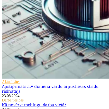
Aktualitātes
Apstiprināts .LV domēna vārdu ārpustiesas strīdu
risinātājs
23.08.2024
Darba tiesības
Kā novērst mobingu darba vietā?