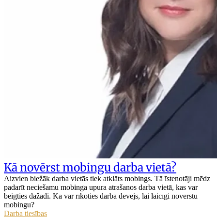
Kā novērst mobingu darba vietā?
Aizvien biežāk darba vietās tiek atklāts mobings. Tā īstenotāji mēdz
padarīt neciešamu mobinga upura atrašanos darba vietā, kas var
beigties dažādi. Kā var rīkoties darba devējs, lai laicīgi novērstu
mobingu?
Darba tiesības