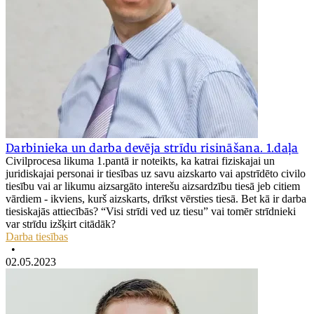
Darbinieka un darba devēja strīdu risināšana. 1.daļa
Civilprocesa likuma 1.pantā ir noteikts, ka katrai fiziskajai un
juridiskajai personai ir tiesības uz savu aizskarto vai apstrīdēto civilo
tiesību vai ar likumu aizsargāto interešu aizsardzību tiesā jeb citiem
vārdiem - ikviens, kurš aizskarts, drīkst vērsties tiesā. Bet kā ir darba
tiesiskajās attiecībās? “Visi strīdi ved uz tiesu” vai tomēr strīdnieki
var strīdu izšķirt citādāk?
Darba tiesības
•
02.05.2023