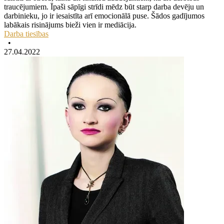
traucējumiem. Īpaši sāpīgi strīdi mēdz būt starp darba devēju un
darbinieku, jo ir iesaistīta arī emocionālā puse. Šādos gadījumos
labākais risinājums bieži vien ir mediācija.
Darba tiesības
•
27.04.2022