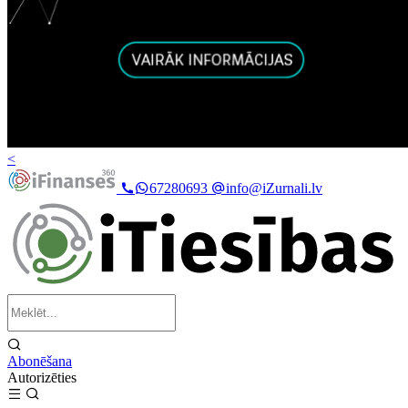
<
67280693
info@iZurnali.lv
Abonēšana
Autorizēties