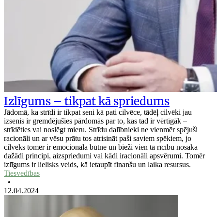
Izlīgums – tikpat kā spriedums
Jādomā, ka strīdi ir tikpat seni kā pati cilvēce, tādēļ cilvēki jau
izsenis ir gremdējušies pārdomās par to, kas tad ir vērtīgāk –
strīdēties vai noslēgt mieru. Strīdu dalībnieki ne vienmēr spējuši
racionāli un ar vēsu prātu tos atrisināt paši saviem spēkiem, jo
cilvēks tomēr ir emocionāla būtne un bieži vien tā rīcību nosaka
dažādi principi, aizspriedumi vai kādi iracionāli apsvērumi. Tomēr
izlīgums ir lielisks veids, kā ietaupīt finanšu un laika resursus.
Tiesvedības
•
12.04.2024