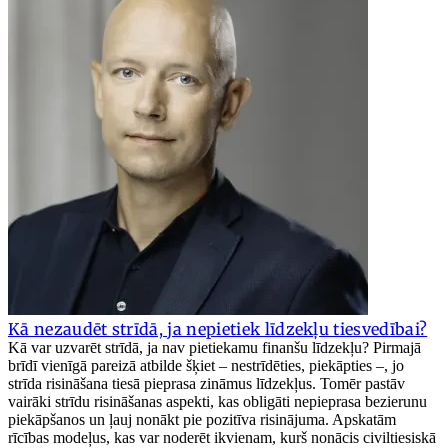
Kā nezaudēt strīdā, ja nepietiek līdzekļu tiesvedībai?
Kā var uzvarēt strīdā, ja nav pietiekamu finanšu līdzekļu? Pirmajā
brīdī vienīgā pareizā atbilde šķiet – nestrīdēties, piekāpties –, jo
strīda risināšana tiesā pieprasa zināmus līdzekļus. Tomēr pastāv
vairāki strīdu risināšanas aspekti, kas obligāti nepieprasa bezierunu
piekāpšanos un ļauj nonākt pie pozitīva risinājuma. Apskatām
rīcības modeļus, kas var noderēt ikvienam, kurš nonācis civiltiesiskā