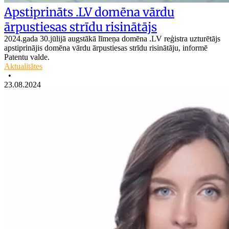
Apstiprināts .LV domēna vārdu
ārpustiesas strīdu risinātājs
2024.gada 30.jūlijā augstākā līmeņa domēna .LV reģistra uzturētājs
apstiprinājis domēna vārdu ārpustiesas strīdu risinātāju, informē
Patentu valde.
Aktualitātes
•
23.08.2024