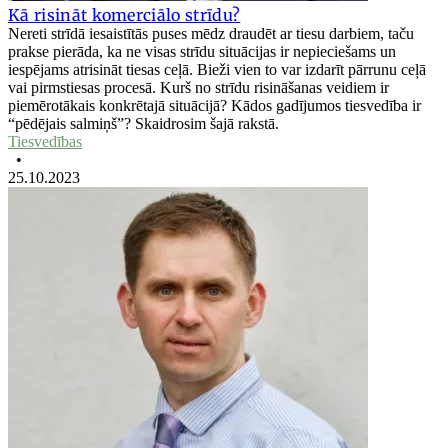
Kā risināt komerciālo strīdu?
Nereti strīdā iesaistītās puses mēdz draudēt ar tiesu darbiem, taču
prakse pierāda, ka ne visas strīdu situācijas ir nepieciešams un
iespējams atrisināt tiesas ceļā. Bieži vien to var izdarīt pārrunu ceļā
vai pirmstiesas procesā. Kurš no strīdu risināšanas veidiem ir
piemērotākais konkrētajā situācijā? Kādos gadījumos tiesvedība ir
“pēdējais salmiņš”? Skaidrosim šajā rakstā.
Tiesvedības
•
25.10.2023