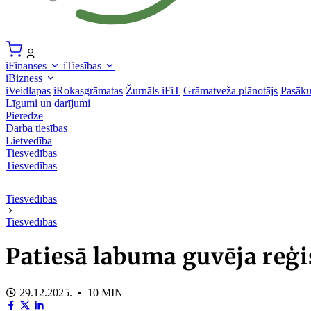
iFinanses
iTiesības
iBizness
iVeidlapas
iRokasgrāmatas
Žurnāls iFiT
Grāmatveža plānotājs
Pasāk
Līgumi un darījumi
Pieredze
Darba tiesības
Lietvedība
Tiesvedības
Tiesvedības
Tiesvedības
Tiesvedības
Patiesā labuma guvēja reģ
29.12.2025. • 10 MIN