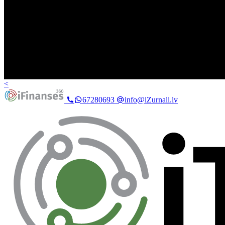
<
67280693
info@iZurnali.lv