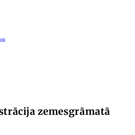
umi
istrācija zemesgrāmatā