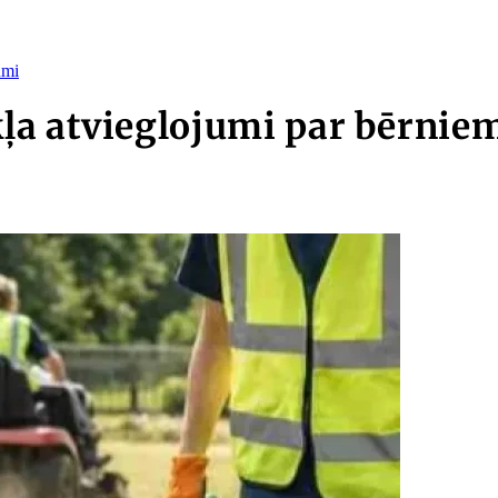
umi
a atvieglojumi par bērniem