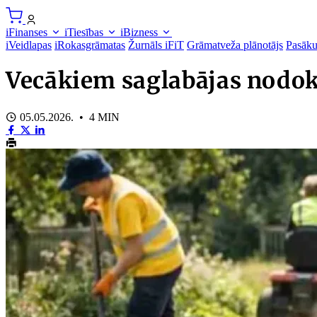
iFinanses
iTiesības
iBizness
iVeidlapas
iRokasgrāmatas
Žurnāls iFiT
Grāmatveža plānotājs
Pasāk
Vecākiem saglabājas nodokļ
05.05.2026. • 4 MIN