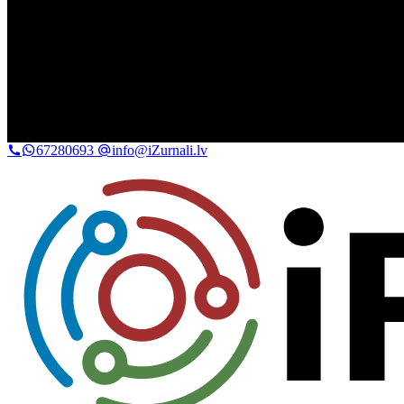
67280693
info@iZurnali.lv